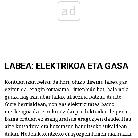
ad
LABEA: ELEKTRIKOA ETA GASA
Kontuan izan behar da hori, ohiko diseinu labea gas
egiten da. eraginkortasuna - irtenbide bat, hala nola,
gauza nagusia abantailak ukaezina batzuk daude.
Gure herrialdean, non gas elektrizitatea baino
merkeagoa da. errekuntzako produktuak esleipena -
Baina orduan ez esanguratsua eragozpen daude. Hau
aire kutsadura eta hezetasun handitzeko sukaldean
dakar. Hodeiak kentzeko eragozpen honen marrazkia