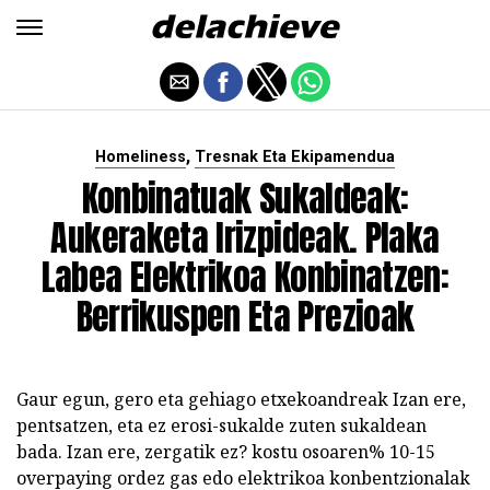
,
Homeliness
Tresnak Eta Ekipamendua
Konbinatuak Sukaldeak:
Aukeraketa Irizpideak. Plaka
Labea Elektrikoa Konbinatzen:
Berrikuspen Eta Prezioak
Gaur egun, gero eta gehiago etxekoandreak Izan ere,
pentsatzen, eta ez erosi-sukalde zuten sukaldean
bada. Izan ere, zergatik ez? kostu osoaren% 10-15
overpaying ordez gas edo elektrikoa konbentzionalak