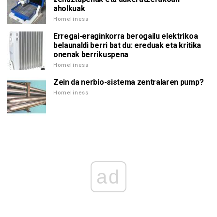
aholkuak
Homeliness
Erregai-eraginkorra berogailu elektrikoa
belaunaldi berri bat du: ereduak eta kritika
onenak berrikuspena
Homeliness
Zein da nerbio-sistema zentralaren pump?
Homeliness
ad