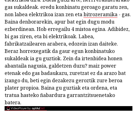
gas sukaldeak. eredu konbinatu geroago garatu zen,
non labea elektrikoa izan zen eta
bitrozeramika
- gas.
Baina denborarekin, apur bat egin dugu modu
ezberdinean. Hob erregailu 4 mistoa egina. Adibidez,
bi gas ziren, eta bi elektrikoak. Labea,
fabrikatzailearen arabera, edozein izan daiteke.
Beraz horrexegatik da gaur egun konbinatuko
sukaldeak ia gu guztiok. Zein da irtenbidea honen
abantaila nagusia, galdetzen duzu? maiz power
etenak edo gas badaukazu, zuretzat ez da arazo bat
izango du, beti egin dezakezu geroztik zure beroa
plater propioa. Baina gu guztiak eta ordena, eta
tratua hasteko ñabardura garrantzitsuenetako
batera.