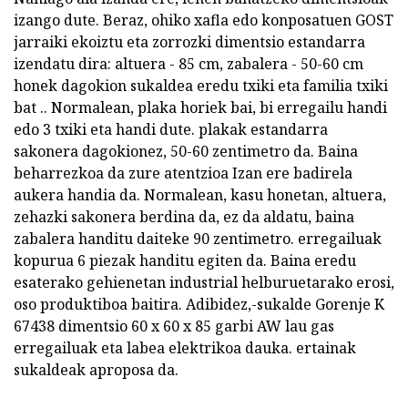
izango dute. Beraz, ohiko xafla edo konposatuen GOST
jarraiki ekoiztu eta zorrozki dimentsio estandarra
izendatu dira: altuera - 85 cm, zabalera - 50-60 cm
honek dagokion sukaldea eredu txiki eta familia txiki
bat .. Normalean, plaka horiek bai, bi erregailu handi
edo 3 txiki eta handi dute. plakak estandarra
sakonera dagokionez, 50-60 zentimetro da. Baina
beharrezkoa da zure atentzioa Izan ere badirela
aukera handia da. Normalean, kasu honetan, altuera,
zehazki sakonera berdina da, ez da aldatu, baina
zabalera handitu daiteke 90 zentimetro. erregailuak
kopurua 6 piezak handitu egiten da. Baina eredu
esaterako gehienetan industrial helburuetarako erosi,
oso produktiboa baitira. Adibidez,-sukalde Gorenje K
67438 dimentsio 60 x 60 x 85 garbi AW lau gas
erregailuak eta labea elektrikoa dauka. ertainak
sukaldeak aproposa da.