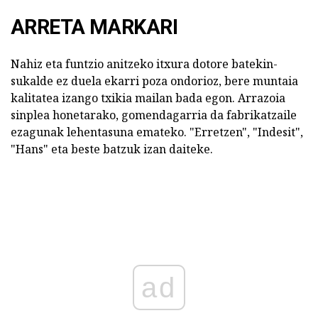
ARRETA MARKARI
Nahiz eta funtzio anitzeko itxura dotore batekin-
sukalde ez duela ekarri poza ondorioz, bere muntaia
kalitatea izango txikia mailan bada egon. Arrazoia
sinplea honetarako, gomendagarria da fabrikatzaile
ezagunak lehentasuna emateko. "Erretzen", "Indesit",
"Hans" eta beste batzuk izan daiteke.
ad