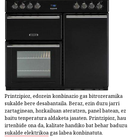
Printzipioz, edozein konbinazio gas bitrozeramika
sukalde bere desabantaila. Beraz, ezin duzu jarri
zartaginean, hozkailuan ateratzen, panel batean, ez
baitu tenperatura aldaketa jasaten. Printzipioz, hau
irtenbide ona da, kalitate handiko bat behar baduzu
sukalde elektrikoa
gas labea konbinatuta.