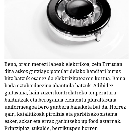
Beno, orain merezi labeak elektrikoa, zein Errusian
dira askoz gutxiago popular delako handiari buruz
hitz batzuk esanez da elektrizitatearen kostua. Baina
bada eztabaidaezina abantaila batzuk. Adibidez,
gaitasuna, hain zuzen kontrolatzeko tenperatura-
baldintzak eta berogailua elementu pluraltasuna
uniformeagoa bero ganbera banaketa bat da. Horrez
gain, katalitikoak pirolisia eta garbitzeko sistema
esker, azkar eta erraz garbitzeko up food aztarnak.
Printzipioz, sukalde, berrikuspen horren