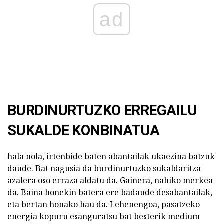
ad
BURDINURTUZKO ERREGAILU
SUKALDE KONBINATUA
hala nola, irtenbide baten abantailak ukaezina batzuk
daude. Bat nagusia da burdinurtuzko sukaldaritza
azalera oso erraza aldatu da. Gainera, nahiko merkea
da. Baina honekin batera ere badaude desabantailak,
eta bertan honako hau da. Lehenengoa, pasatzeko
energia kopuru esanguratsu bat besterik medium