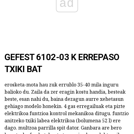
ad
GEFEST 6102-03 K ERREPASO
TXIKI BAT
erosketa-mota hau zuk errublo 35-40 mila inguru
balioko du. Zaila da zer eragin kostu handia, besteak
beste, esan nahi du, baina dezagun aurre xehetasun
gehiago modelo honekin. 4 gas erregailuak eta pizte
elektrikoa funtzioa kontrol mekanikoa ditugu. funtzio
anitzeko txiki labea elektrikoa (bolumena 52 l) ere
dago. multzoa parrilla spit dator. Ganbara are bero