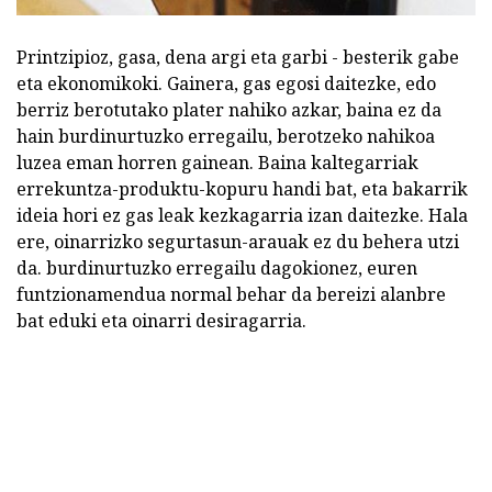
Printzipioz, gasa, dena argi eta garbi - besterik gabe
eta ekonomikoki. Gainera, gas egosi daitezke, edo
berriz berotutako plater nahiko azkar, baina ez da
hain burdinurtuzko erregailu, berotzeko nahikoa
luzea eman horren gainean. Baina kaltegarriak
errekuntza-produktu-kopuru handi bat, eta bakarrik
ideia hori ez gas leak kezkagarria izan daitezke. Hala
ere, oinarrizko segurtasun-arauak ez du behera utzi
da. burdinurtuzko erregailu dagokionez, euren
funtzionamendua normal behar da bereizi alanbre
bat eduki eta oinarri desiragarria.