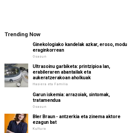
Trending Now
Ginekologiako kandelak azkar, eroso, modu
eraginkorrean
Osasun
Ultrasoinu garbiketa: printzipioa lan,
erabileraren abantailak eta
aukeratzerakoan aholkuak
Hasiera eta Familia
Garun iskemia: arrazoiak, sintomak,
tratamendua
Osasun
Bler Braun - antzerkia eta zinema aktore
ezagun bat
Kultura