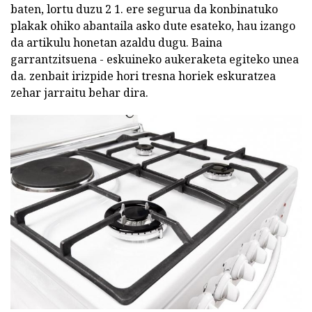
baten, lortu duzu 2 1. ere segurua da konbinatuko
plakak ohiko abantaila asko dute esateko, hau izango
da artikulu honetan azaldu dugu. Baina
garrantzitsuena - eskuineko aukeraketa egiteko unea
da. zenbait irizpide hori tresna horiek eskuratzea
zehar jarraitu behar dira.