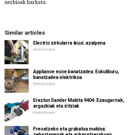
nerbioak barkatu.
Similar articles
Electric zirkularra ikusi. azalpena
Homeliness
Appliance esne banatzailea. Eskuliburu,
banatzailea elektrikoa
Homeliness
Eraztun Sander Makita 9404: Ezaugarriak,
argazkiak eta iritziak
Homeliness
Fresatzeko eta grabatua makina:
zehaztapenak eta aukeratzerakoan