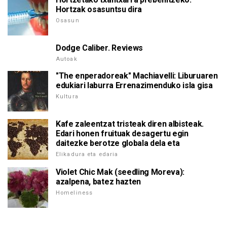
Hortzak osasuntsu dira
Osasun
Dodge Caliber. Reviews
Autoak
"The enperadoreak" Machiavelli: Liburuaren
edukiari laburra Errenazimenduko isla gisa
Kultura
Kafe zaleentzat tristeak diren albisteak.
Edari honen fruituak desagertu egin
daitezke berotze globala dela eta
Elikadura eta edaria
Violet Chic Mak (seedling Moreva):
azalpena, batez hazten
Homeliness