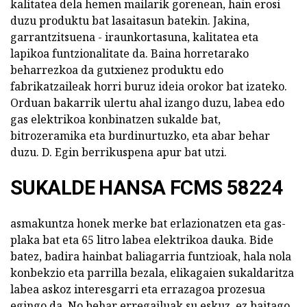
kalitatea dela hemen mailarik gorenean, hain erosi
duzu produktu bat lasaitasun batekin. Jakina,
garrantzitsuena - iraunkortasuna, kalitatea eta
lapikoa funtzionalitate da. Baina horretarako
beharrezkoa da gutxienez produktu edo
fabrikatzaileak horri buruz ideia orokor bat izateko.
Orduan bakarrik ulertu ahal izango duzu, labea edo
gas elektrikoa konbinatzen sukalde bat,
bitrozeramika eta burdinurtuzko, eta abar behar
duzu. D. Egin berrikuspena apur bat utzi.
SUKALDE HANSA FCMS 58224
asmakuntza honek merke bat erlazionatzen eta gas-
plaka bat eta 65 litro labea elektrikoa dauka. Bide
batez, badira hainbat baliagarria funtzioak, hala nola
konbekzio eta parrilla bezala, elikagaien sukaldaritza
labea askoz interesgarri eta errazagoa prozesua
egingo da. No behar erregailuak su eskuz, ez baitago