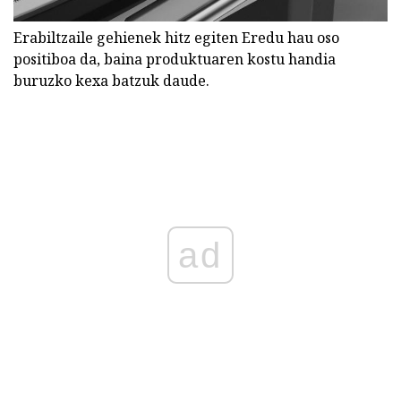
Erabiltzaile gehienek hitz egiten Eredu hau oso
positiboa da, baina produktuaren kostu handia
buruzko kexa batzuk daude.
ad