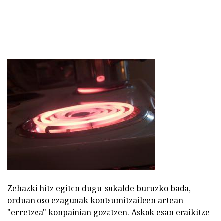
Zehazki hitz egiten dugu-sukalde buruzko bada,
orduan oso ezagunak kontsumitzaileen artean
"erretzea" konpainian gozatzen. Askok esan eraikitze