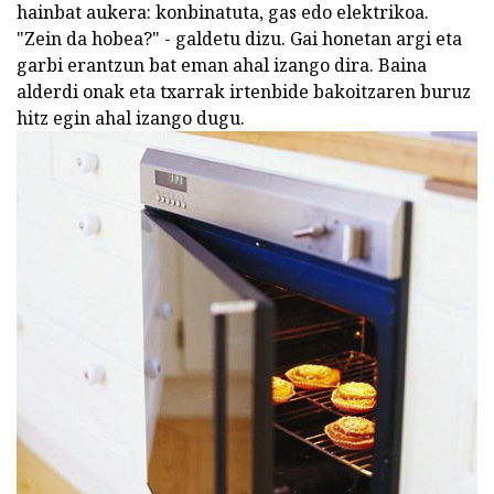
hainbat aukera: konbinatuta, gas edo elektrikoa.
"Zein da hobea?" - galdetu dizu. Gai honetan argi eta
garbi erantzun bat eman ahal izango dira. Baina
alderdi onak eta txarrak irtenbide bakoitzaren buruz
hitz egin ahal izango dugu.