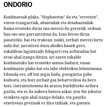
ONDORIO
Konbinatuak plaka, "Hephaestus" da eta "erretzen",
euren ezaugarriak, abantailak eta desabantailak.
Baina erosteko dirua ona merezi du geroztik, orduan
hau oso une garrantzitsua da. Izan beren dirua
pasatzeko, bai eta trukean, noski, zerbait merezi lortu
nahi dut. jarraitzen duzu aholku hauek gero,
sukaldean laguntzaile fidagarri eta arduradun bat
erosi ahal izango dituzu. ari zaren sukalde
konbinatuko bat erosteko asmoa baduzu, eman
konbinazio-plaka bat eta labe elektrikoa lehentasuna.
Edonola ere, off itxi argia bada, gozogintza gabe
kudeatu, eta hori zerbait gas beharrezkoa da bero
hori. Garrantzitsuena da arazoa hurbiltzeko ardura
guztia, eta ez da aukera batera azkar, you the jokatuz
erosketa egin ahal izango delako, eta gaurko
etxetresna prezioak ez dira txikiak, eta gastatu