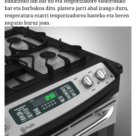
banatzeko fan bat du eta tenporizadore elektroniko
bat eta barbakoa ditu. platera jarri ahal izango duzu,
tenperatura ezarri tenporizadorea hasteko eta beren
negozio buruz joan.