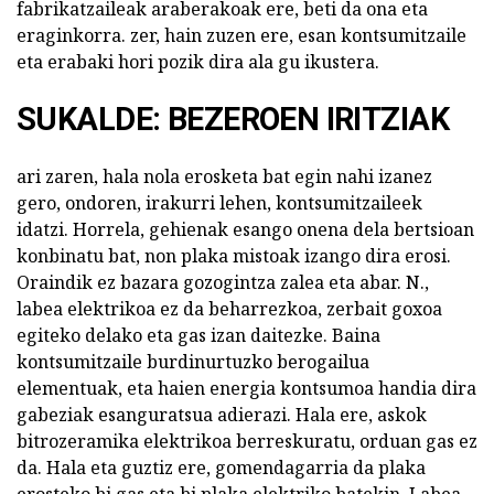
fabrikatzaileak araberakoak ere, beti da ona eta
eraginkorra. zer, hain zuzen ere, esan kontsumitzaile
eta erabaki hori pozik dira ala gu ikustera.
SUKALDE: BEZEROEN IRITZIAK
ari zaren, hala nola erosketa bat egin nahi izanez
gero, ondoren, irakurri lehen, kontsumitzaileek
idatzi. Horrela, gehienak esango onena dela bertsioan
konbinatu bat, non plaka mistoak izango dira erosi.
Oraindik ez bazara gozogintza zalea eta abar. N.,
labea elektrikoa ez da beharrezkoa, zerbait goxoa
egiteko delako eta gas izan daitezke. Baina
kontsumitzaile burdinurtuzko berogailua
elementuak, eta haien energia kontsumoa handia dira
gabeziak esanguratsua adierazi. Hala ere, askok
bitrozeramika elektrikoa berreskuratu, orduan gas ez
da. Hala eta guztiz ere, gomendagarria da plaka
erosteko bi gas eta bi plaka elektriko batekin. Labea -