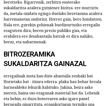
berotzeko. Bigarrenik, zerbitzu esaterako
sukaldaritza azalera gutxienez bizitza. ere murriztu
da, metala oxidatu egingo duelako hezetasuna azalera
harremanetan ondorioz. Horrez gain, bero hondatzen.
Hala ere, gurekin gehienak burdinurtuzko erregailu
ezagutzen dira, beren prezio publiko gisa, eta
erabilera ere desabantaila batzuk ez dira nahiko,
beraz, eta nabarmenak.
BITROZERAMIKA
SUKALDARITZA GAINAZAL
erregailuak mota hau dute abantaila zenbaki bat.
Horietako bat - itxura ederra. plaka hau behar bezala
barnealdeko lekurik kabituko. Jakina, beira asko
merezi, baina oso ezagunak material bat da. Lehenik
eta behin, ez duzu boterearen asko igaro panel
berogailu oinarrituta, eroankortasun termiko ona