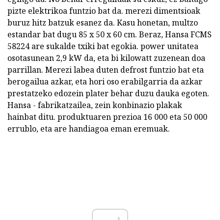
pizte elektrikoa funtzio bat da. merezi dimentsioak
buruz hitz batzuk esanez da. Kasu honetan, multzo
estandar bat dugu 85 x 50 x 60 cm. Beraz, Hansa FCMS
58224 are sukalde txiki bat egokia. power unitatea
osotasunean 2,9 kW da, eta bi kilowatt zuzenean doa
parrillan. Merezi labea duten defrost funtzio bat eta
berogailua azkar, eta hori oso erabilgarria da azkar
prestatzeko edozein plater behar duzu dauka egoten.
Hansa - fabrikatzailea, zein konbinazio plakak
hainbat ditu. produktuaren prezioa 16 000 eta 50 000
errublo, eta are handiagoa eman eremuak.