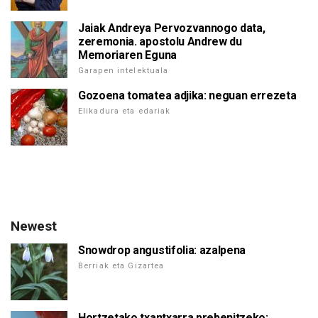
Jaiak Andreya Pervozvannogo data,
zeremonia. apostolu Andrew du
Memoriaren Eguna
Garapen intelektuala
Gozoena tomatea adjika: neguan errezeta
Elikadura eta edariak
Newest
Snowdrop angustifolia: azalpena
Berriak eta Gizartea
Hortzetako txantxarra prebenitzeko: