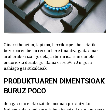
Oinarri honetan, lapikoa, berrikuspen horietatik
bezeroaren beharrei eta bere finantza-gaitasunak
araberakoa izango dela, arbitrarioa izan daiteke
ondoriozta dezakegu. Baina erosle% 70 inguru
nahiago gas sukaldeak.
PRODUKTUAREN DIMENTSIOAK
BURUZ POCO
den gas edo elektrizitate moduan prestatzeko
Nahiago ala izanda ere, lehen banatzeko dimentsioak