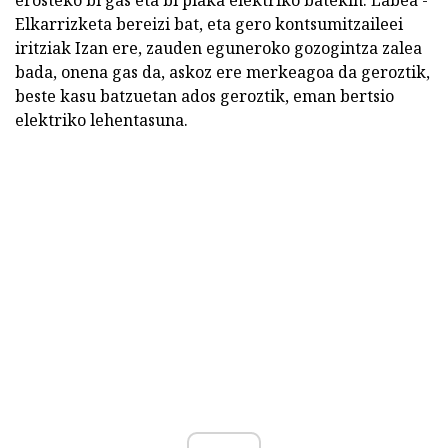
Elkarrizketa bereizi bat, eta gero kontsumitzaileei
iritziak Izan ere, zauden eguneroko gozogintza zalea
bada, onena gas da, askoz ere merkeagoa da geroztik,
beste kasu batzuetan ados geroztik, eman bertsio
elektriko lehentasuna.