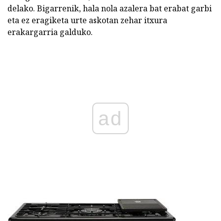
delako. Bigarrenik, hala nola azalera bat erabat garbi
eta ez eragiketa urte askotan zehar itxura
erakargarria galduko.
ad