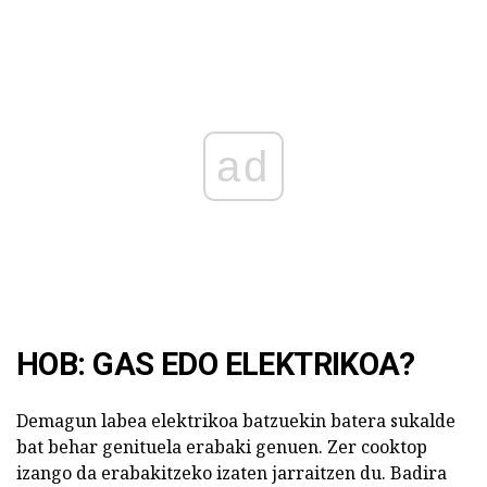
ad
HOB: GAS EDO ELEKTRIKOA?
Demagun labea elektrikoa batzuekin batera sukalde
bat behar genituela erabaki genuen. Zer cooktop
izango da erabakitzeko izaten jarraitzen du. Badira