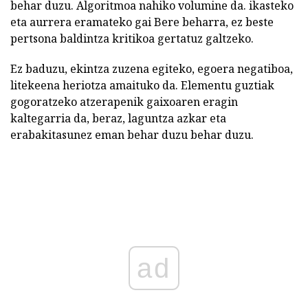
behar duzu. Algoritmoa nahiko volumine da. ikasteko
eta aurrera eramateko gai Bere beharra, ez beste
pertsona baldintza kritikoa gertatuz galtzeko.
Ez baduzu, ekintza zuzena egiteko, egoera negatiboa,
litekeena heriotza amaituko da. Elementu guztiak
gogoratzeko atzerapenik gaixoaren eragin
kaltegarria da, beraz, laguntza azkar eta
erabakitasunez eman behar duzu behar duzu.
ad