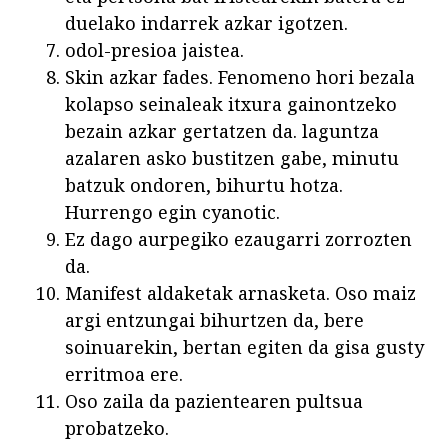
duelako indarrek azkar igotzen.
odol-presioa jaistea.
Skin azkar fades. Fenomeno hori bezala
kolapso seinaleak itxura gainontzeko
bezain azkar gertatzen da. laguntza
azalaren asko bustitzen gabe, minutu
batzuk ondoren, bihurtu hotza.
Hurrengo egin cyanotic.
Ez dago aurpegiko ezaugarri zorrozten
da.
Manifest aldaketak arnasketa. Oso maiz
argi entzungai bihurtzen da, bere
soinuarekin, bertan egiten da gisa gusty
erritmoa ere.
Oso zaila da pazientearen pultsua
probatzeko.