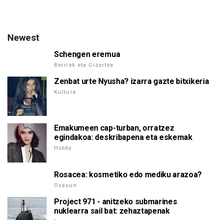
Newest
Schengen eremua
Berriak eta Gizartea
Zenbat urte Nyusha? izarra gazte bitxikeria
Kultura
Emakumeen cap-turban, orratzez
egindakoa: deskribapena eta eskemak
Hobby
Rosacea: kosmetiko edo mediku arazoa?
Osasun
Project 971 - anitzeko submarines
nuklearra sail bat: zehaztapenak