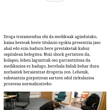
Droga tratamendua ohi da medikuak agindutako,
baina besteak beste titulazio egokia presentzia jaso
ahal edo ezin baduzu bere prestaketak kabuz
ospitalean helegitea. Noiz shock gertatzen da,
kolapso, lehen laguntzak oso garrantzitsua da.
medikazioa ez badago, berehala bidali behar duzu
norbaitek beraientzat drogeria zen. Lehenik,
substantzia gorputzean sartzen odol zirkulazioa
prozesua normalizatzeko.