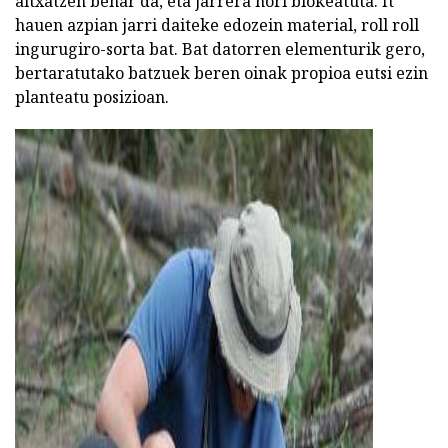
altxatzen behar da, eta jarrera hori blokeatuta. It
hauen azpian jarri daiteke edozein material, roll roll
ingurugiro-sorta bat. Bat datorren elementurik gero,
bertaratutako batzuek beren oinak propioa eutsi ezin
planteatu posizioan.