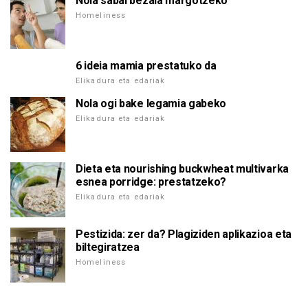
Nola sabai bezala margotzeko
Homeliness
6 ideia mamia prestatuko da
Elikadura eta edariak
Nola ogi bake legamia gabeko
Elikadura eta edariak
Dieta eta nourishing buckwheat multivarka
esnea porridge: prestatzeko?
Elikadura eta edariak
Pestizida: zer da? Plagiziden aplikazioa eta
biltegiratzea
Homeliness