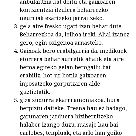
anbulantzia bat deitu eta gaixoaren
kontzientzia itzulera beharrezko
neurriak ezartzeko jarraitzeko.
gela aire fresko ugari izan behar dute.
Beharrezkoa da, leihoa ireki. Ahal izanez
gero, egin oxigenoa arnasteko.
Gaixoak bero erabilgarria da. medikuek
etorrera behar aurretik ahalik eta aire
beroa egiteko gelan berogailu bat
erabiliz, hot-ur botila gaixoaren
inposatzeko gorputzaren alde
guztietatik.
giza sudurra ekarri amoniakoa. hura
berpiztu daiteke. Tresna hau ez badago,
garunaren jarduera biziberritzeko
halaber izango duzu. masaje hau bai
earlobes, tenpluak, eta arlo han goiko