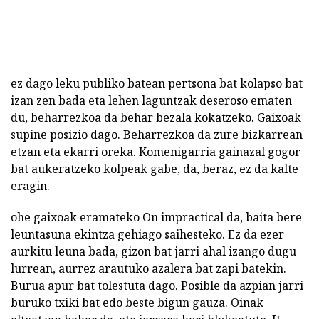
ez dago leku publiko batean pertsona bat kolapso bat
izan zen bada eta lehen laguntzak deseroso ematen
du, beharrezkoa da behar bezala kokatzeko. Gaixoak
supine posizio dago. Beharrezkoa da zure bizkarrean
etzan eta ekarri oreka. Komenigarria gainazal gogor
bat aukeratzeko kolpeak gabe, da, beraz, ez da kalte
eragin.
ohe gaixoak eramateko On impractical da, baita bere
leuntasuna ekintza gehiago saihesteko. Ez da ezer
aurkitu leuna bada, gizon bat jarri ahal izango dugu
lurrean, aurrez arautuko azalera bat zapi batekin.
Burua apur bat tolestuta dago. Posible da azpian jarri
buruko txiki bat edo beste bigun gauza. Oinak