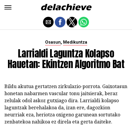
,
Osasun
Medikuntza
Larrialdi Laguntza Kolapso
Hauetan: Ekintzen Algoritmo Bat
Bildu akutua gertatzen zirkulazio-porrota. Gaixotasun
honetan nabarmen vascular tonu jaitsierak, beraz
zelulak odol askoz gutxiago dira. Larrialdi kolapso
laguntzak berehalakoa da, izan ere, dagozkion
neurriak eza, heriotza oxigeno garunean sortutako
zenbatekoa nahikoa ez direla eta gerta daiteke.