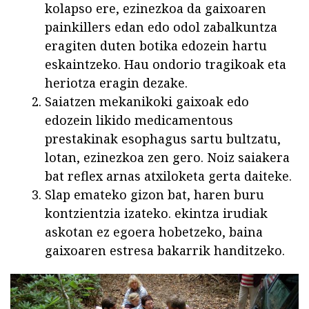
kolapso ere, ezinezkoa da gaixoaren
painkillers edan edo odol zabalkuntza
eragiten duten botika edozein hartu
eskaintzeko. Hau ondorio tragikoak eta
heriotza eragin dezake.
Saiatzen mekanikoki gaixoak edo
edozein likido medicamentous
prestakinak esophagus sartu bultzatu,
lotan, ezinezkoa zen gero. Noiz saiakera
bat reflex arnas atxiloketa gerta daiteke.
Slap emateko gizon bat, haren buru
kontzientzia izateko. ekintza irudiak
askotan ez egoera hobetzeko, baina
gaixoaren estresa bakarrik handitzeko.