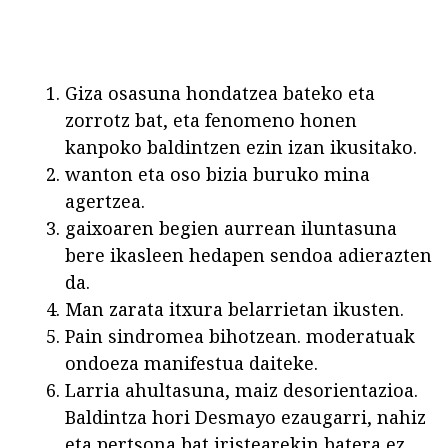
Giza osasuna hondatzea bateko eta
zorrotz bat, eta fenomeno honen
kanpoko baldintzen ezin izan ikusitako.
wanton eta oso bizia buruko mina
agertzea.
gaixoaren begien aurrean iluntasuna
bere ikasleen hedapen sendoa adierazten
da.
Man zarata itxura belarrietan ikusten.
Pain sindromea bihotzean. moderatuak
ondoeza manifestua daiteke.
Larria ahultasuna, maiz desorientazioa.
Baldintza hori Desmayo ezaugarri, nahiz
eta pertsona bat iristearekin batera ez