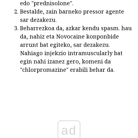
edo "prednisolone".
Bestalde, zain barneko pressor agente
sar dezakezu.
Beharrezkoa da, azkar kendu spasm. hau
da, nahiz eta Novocaine konponbide
arrunt bat egiteko, sar dezakezu.
Nahiago injekzio intramuscularly bat
egin nahi izanez gero, komeni da
"chlorpromazine" erabili behar da.
ad