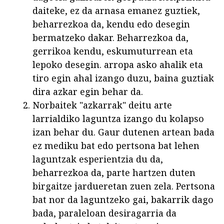
daiteke, ez da arnasa emanez guztiek,
beharrezkoa da, kendu edo desegin
bermatzeko dakar. Beharrezkoa da,
gerrikoa kendu, eskumuturrean eta
lepoko desegin. arropa asko ahalik eta
tiro egin ahal izango duzu, baina guztiak
dira azkar egin behar da.
Norbaitek "azkarrak" deitu arte
larrialdiko laguntza izango du kolapso
izan behar du. Gaur dutenen artean bada
ez mediku bat edo pertsona bat lehen
laguntzak esperientzia du da,
beharrezkoa da, parte hartzen duten
birgaitze jardueretan zuen zela. Pertsona
bat nor da laguntzeko gai, bakarrik dago
bada, paraleloan desiragarria da