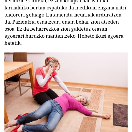
heriotza ekiditeko, ez zen kolapso bat. Klinika,
larrialdiko bertan ospatuko da medikuarengana iritsi
ondoren, gehiago tratamendu-neurriak arduratzen
da. Pazientzia esnatzean, eman behar zion atseden
osoa. Ez da beharrezkoa zion galdetuz osasun
egoerari buruzko mantentzeko. Hobeto ikusi egoera
batetik.