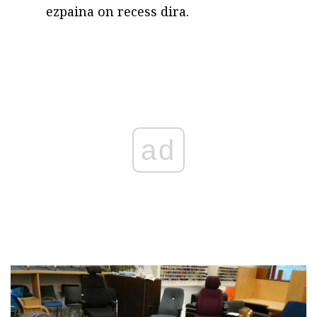
ezpaina on recess dira.
ad