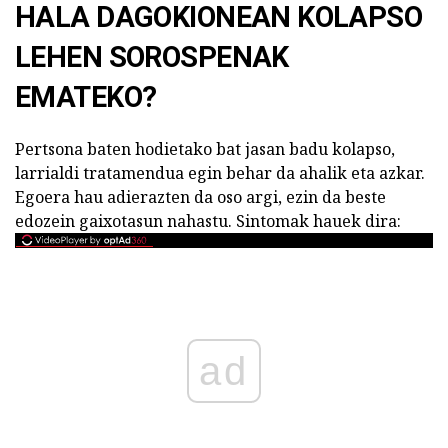
HALA DAGOKIONEAN KOLAPSO
LEHEN SOROSPENAK
EMATEKO?
Pertsona baten hodietako bat jasan badu kolapso,
larrialdi tratamendua egin behar da ahalik eta azkar.
Egoera hau adierazten da oso argi, ezin da beste
edozein gaixotasun nahastu. Sintomak hauek dira:
ad