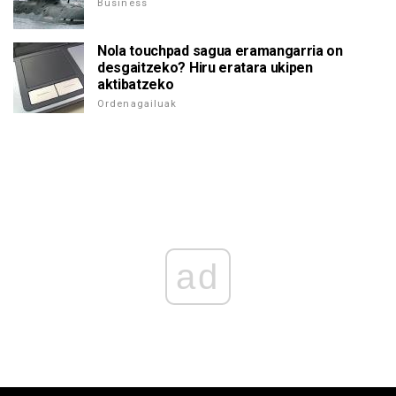
Business
Nola touchpad sagua eramangarria on
desgaitzeko? Hiru eratara ukipen
aktibatzeko
Ordenagailuak
ad