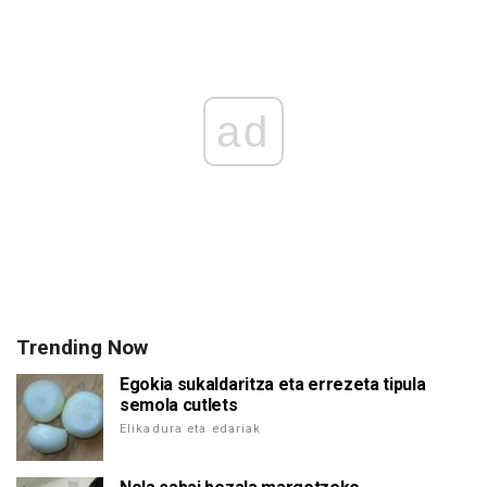
ad
Trending Now
Egokia sukaldaritza eta errezeta tipula
semola cutlets
Elikadura eta edariak