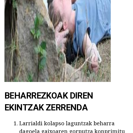
BEHARREZKOAK DIREN
EKINTZAK ZERRENDA
Larrialdi kolapso laguntzak beharra
dagoela gaixoaren gorputza konprimitu