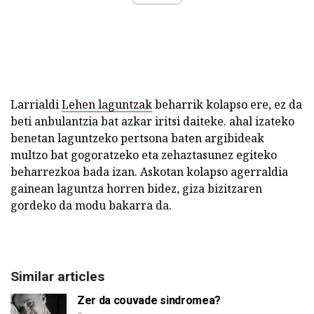
Larrialdi
Lehen laguntzak
beharrik kolapso ere, ez da
beti anbulantzia bat azkar iritsi daiteke. ahal izateko
benetan laguntzeko pertsona baten argibideak
multzo bat gogoratzeko eta zehaztasunez egiteko
beharrezkoa bada izan. Askotan kolapso agerraldia
gainean laguntza horren bidez, giza bizitzaren
gordeko da modu bakarra da.
Similar articles
Zer da couvade sindromea?