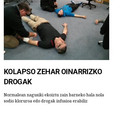
KOLAPSO ZEHAR OINARRIZKO
DROGAK
Normalean nagusiki ekoiztu zain barneko hala nola
sodio kloruroa edo drogak infusioa erabiliz