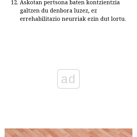
Askotan pertsona baten kontzientzia
galtzen du denbora luzez, ez
errehabilitazio neurriak ezin dut lortu.
ad