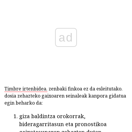
ad
Timbre irtenbidea.
zenbaki finkoa ez da esleitutako.
dosia zehazteko gaixoaren seinaleak kanpora gidatua
egin beharko da:
giza baldintza orokorrak,
bideragarritasun eta pronostikoa