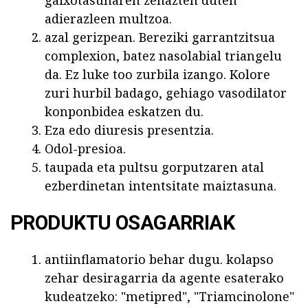
gaixotasunaren zehazten duten
adierazleen multzoa.
azal gerizpean. Bereziki garrantzitsua
complexion, batez nasolabial triangelu
da. Ez luke too zurbila izango. Kolore
zuri hurbil badago, gehiago vasodilator
konponbidea eskatzen du.
Eza edo diuresis presentzia.
Odol-presioa.
taupada eta pultsu gorputzaren atal
ezberdinetan intentsitate maiztasuna.
PRODUKTU OSAGARRIAK
antiinflamatorio behar dugu. kolapso
zehar desiragarria da agente esaterako
kudeatzeko: "metipred", "Triamcinolone"