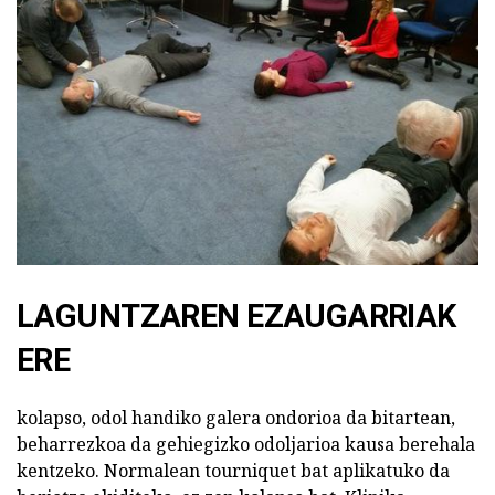
LAGUNTZAREN EZAUGARRIAK
ERE
kolapso, odol handiko galera ondorioa da bitartean,
beharrezkoa da gehiegizko odoljarioa kausa berehala
kentzeko. Normalean tourniquet bat aplikatuko da