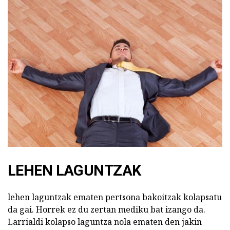
LEHEN LAGUNTZAK
lehen laguntzak ematen pertsona bakoitzak kolapsatu
da gai. Horrek ez du zertan mediku bat izango da.
Larrialdi kolapso laguntza nola ematen den jakin