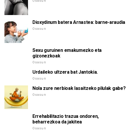
Osasun
Dioxydinum batera Arnastea: barne-araudia
Osasun
Sexu guruinen emakumezko eta
gizonezkoak
Osasun
Urdaileko ultzera bat Jantokia.
Osasun
Nola zure nerbioak lasaitzeko pilulak gabe?
Osasun
Errehabilitazio trazua ondoren,
beharrezkoa da jakitea
Osasun