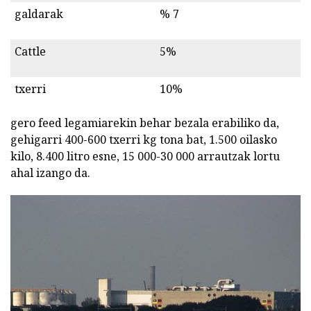
galdarak
% 7
Cattle
5%
txerri
10%
gero feed legamiarekin behar bezala erabiliko da,
gehigarri 400-600 txerri kg tona bat, 1.500 oilasko
kilo, 8.400 litro esne, 15 000-30 000 arrautzak lortu
ahal izango da.