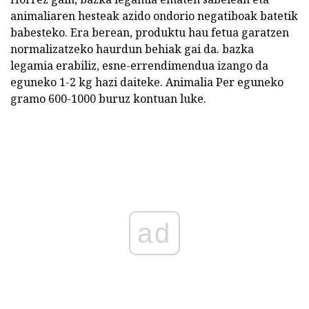
animaliaren hesteak azido ondorio negatiboak batetik
babesteko. Era berean, produktu hau fetua garatzen
normalizatzeko haurdun behiak gai da. bazka
legamia erabiliz, esne-errendimendua izango da
eguneko 1-2 kg hazi daiteke. Animalia Per eguneko
gramo 600-1000 buruz kontuan luke.
ad