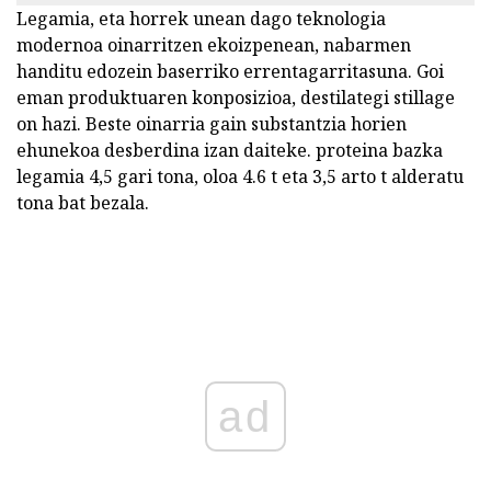
Legamia, eta horrek unean dago teknologia
modernoa oinarritzen ekoizpenean, nabarmen
handitu edozein baserriko errentagarritasuna. Goi
eman produktuaren konposizioa, destilategi stillage
on hazi. Beste oinarria gain substantzia horien
ehunekoa desberdina izan daiteke. proteina bazka
legamia 4,5 gari tona, oloa 4.6 t eta 3,5 arto t alderatu
tona bat bezala.
ad