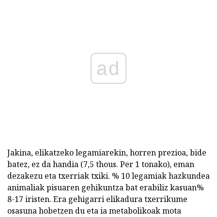
ad
Jakina, elikatzeko legamiarekin, horren prezioa, bide
batez, ez da handia (7,5 thous. Per 1 tonako), eman
dezakezu eta txerriak txiki. % 10 legamiak hazkundea
animaliak pisuaren gehikuntza bat erabiliz kasuan%
8-17 iristen. Era gehigarri elikadura txerrikume
osasuna hobetzen du eta ia metabolikoak mota