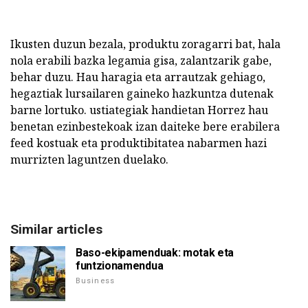
Ikusten duzun bezala, produktu zoragarri bat, hala
nola erabili bazka legamia gisa, zalantzarik gabe,
behar duzu. Hau haragia eta arrautzak gehiago,
hegaztiak lursailaren gaineko hazkuntza dutenak
barne lortuko. ustiategiak handietan Horrez hau
benetan ezinbestekoak izan daiteke bere erabilera
feed kostuak eta produktibitatea nabarmen hazi
murrizten laguntzen duelako.
Similar articles
Baso-ekipamenduak: motak eta
funtzionamendua
Business