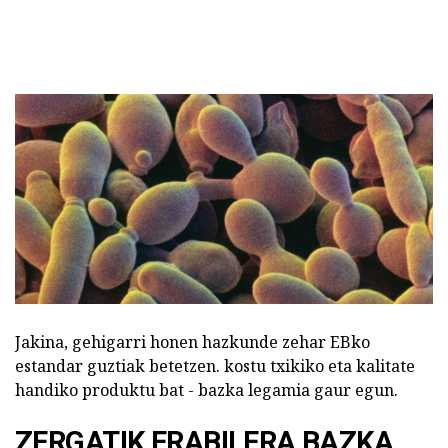
Jakina, gehigarri honen hazkunde zehar EBko
estandar guztiak betetzen. kostu txikiko eta kalitate
handiko produktu bat - bazka legamia gaur egun.
ZERGATIK ERABILERA BAZKA