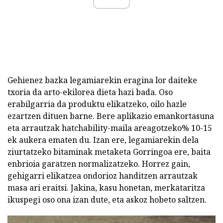
Gehienez bazka legamiarekin eragina lor daiteke
txoria da arto-ekilorea dieta hazi bada. Oso
erabilgarria da produktu elikatzeko, oilo hazle
ezartzen dituen barne. Bere aplikazio emankortasuna
eta arrautzak hatchability-maila areagotzeko% 10-15
ek aukera ematen du. Izan ere, legamiarekin dela
ziurtatzeko bitaminak metaketa Gorringoa ere, baita
enbrioia garatzen normalizatzeko. Horrez gain,
gehigarri elikatzea ondorioz handitzen arrautzak
masa ari eraitsi. Jakina, kasu honetan, merkataritza
ikuspegi oso ona izan dute, eta askoz hobeto saltzen.