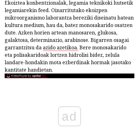
Ekoiztea konbentzionalak, legamia teknikoki hutsetik
legamiarekin feed. Oinarritutako ekoizpen
mikroorganismo laborantza bereziki diseinatu batean
kultura medium, hau da, batez monosakarido osatzen
dute. Azken horien artean manosaren, glukosa,
galaktosa, determinazio, arabinose. Bigarren osagai
garrantzitsu da
azido azetikoa.
Bere monosakarido
eta polisakaridoak lortzen hidrolisi bidez, zelula
landare-hondakin mota ezberdinak hormak jasotako
kantitate handietan.
ad