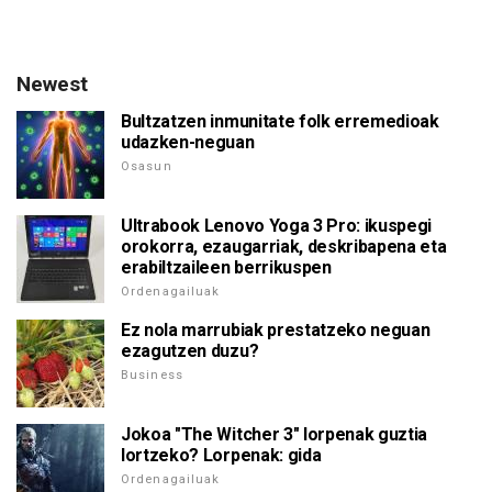
Newest
Bultzatzen inmunitate folk erremedioak
udazken-neguan
Osasun
Ultrabook Lenovo Yoga 3 Pro: ikuspegi
orokorra, ezaugarriak, deskribapena eta
erabiltzaileen berrikuspen
Ordenagailuak
Ez nola marrubiak prestatzeko neguan
ezagutzen duzu?
Business
Jokoa "The Witcher 3" lorpenak guztia
lortzeko? Lorpenak: gida
Ordenagailuak