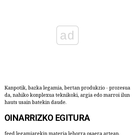
ad
Kanpotik, bazka legamia, bertan produkzio - prozesua
da, nahiko konplexua teknikoki, argia edo marroi ilun
hauts usain batekin daude.
OINARRIZKO EGITURA
feed legamiarekin materia lehorra osaera artean,