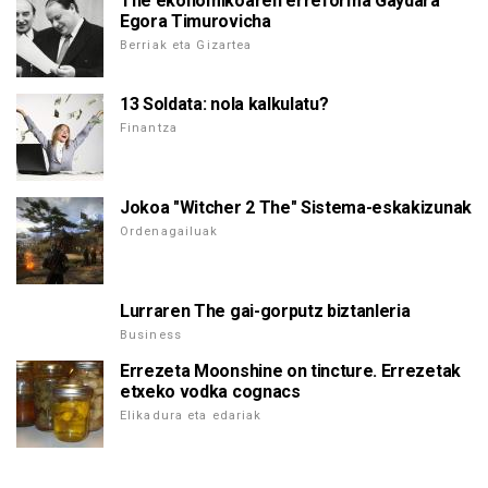
The ekonomikoaren erreforma Gaydara
Egora Timurovicha
Berriak eta Gizartea
13 Soldata: nola kalkulatu?
Finantza
Jokoa "Witcher 2 The" Sistema-eskakizunak
Ordenagailuak
Lurraren The gai-gorputz biztanleria
Business
Errezeta Moonshine on tincture. Errezetak
etxeko vodka cognacs
Elikadura eta edariak