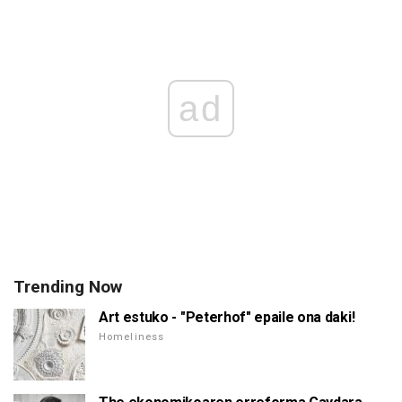
ad
Trending Now
Art estuko - "Peterhof" epaile ona daki!
Homeliness