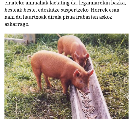
emateko animaliak lactating da. legamiarekin bazka,
besteak beste, edoskitze suspertzeko. Horrek esan
nahi du haurtxoak direla pisua irabazten askoz
azkarrago.