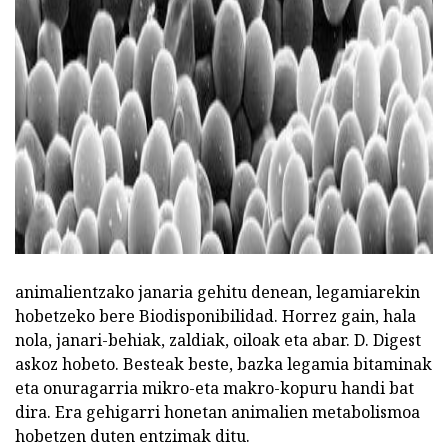
animalientzako janaria gehitu denean, legamiarekin
hobetzeko bere Biodisponibilidad. Horrez gain, hala
nola, janari-behiak, zaldiak, oiloak eta abar. D. Digest
askoz hobeto. Besteak beste, bazka legamia bitaminak
eta onuragarria mikro-eta makro-kopuru handi bat
dira. Era gehigarri honetan animalien metabolismoa
hobetzen duten entzimak ditu.