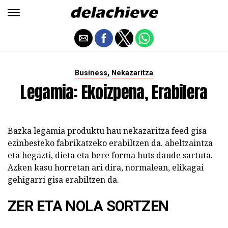
,
Business
Nekazaritza
Legamia: Ekoizpena, Erabilera
Bazka legamia produktu hau nekazaritza feed gisa
ezinbesteko fabrikatzeko erabiltzen da. abeltzaintza
eta hegazti, dieta eta bere forma huts daude sartuta.
Azken kasu horretan ari dira, normalean, elikagai
gehigarri gisa erabiltzen da.
ZER ETA NOLA SORTZEN