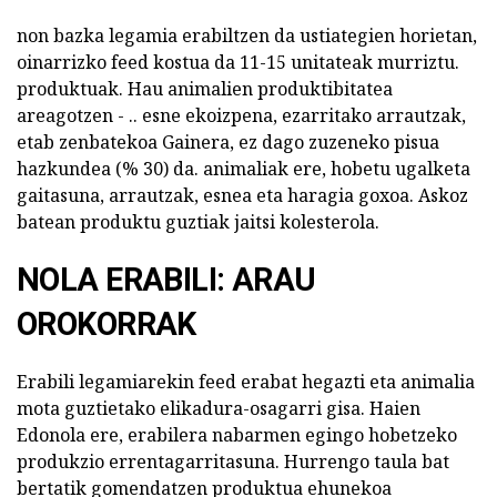
non bazka legamia erabiltzen da ustiategien horietan,
oinarrizko feed kostua da 11-15 unitateak murriztu.
produktuak. Hau animalien produktibitatea
areagotzen - .. esne ekoizpena, ezarritako arrautzak,
etab zenbatekoa Gainera, ez dago zuzeneko pisua
hazkundea (% 30) da. animaliak ere, hobetu ugalketa
gaitasuna, arrautzak, esnea eta haragia goxoa. Askoz
batean produktu guztiak jaitsi kolesterola.
NOLA ERABILI: ARAU
OROKORRAK
Erabili legamiarekin feed erabat hegazti eta animalia
mota guztietako elikadura-osagarri gisa. Haien
Edonola ere, erabilera nabarmen egingo hobetzeko
produkzio errentagarritasuna. Hurrengo taula bat
bertatik gomendatzen produktua ehunekoa