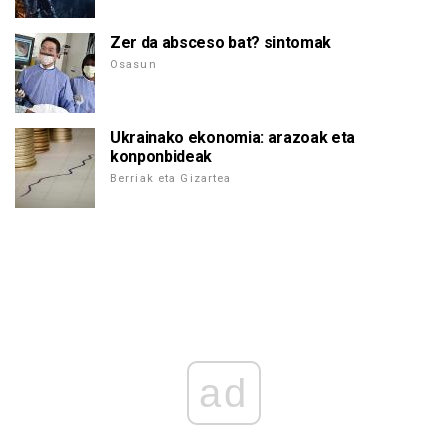
Zer da absceso bat? sintomak
Osasun
Ukrainako ekonomia: arazoak eta
konponbideak
Berriak eta Gizartea
ad