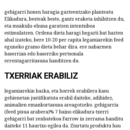
gehigarri honen haragia gazteentzako planteatu
Elikadura, besteak beste, gantz eraketa inhibitzen du,
eta muskulu-ehuna garatzen intentsiboa
estimulatzen. Ordena dieta haragi hegazti bat hazten
ahal izateko, bere 10-20 per capita legamiarekin feed
eguneko gramo dieta behar dira. ere nabarmen
baserrian edo baserriko pertsonala
errentagarritasuna handitzen du.
TXERRIAK ERABILIZ
legamiarekin bazka, eta horrek erabilera kasu
gehienetan justifikatuta erabil daiteke, adibidez,
animalien emankortasuna areagotzeko. gehigarria
(feed pisua arabera)% 7 baino elikadura txerri
gehigarri bat zenbatekoa Farrow in zerrama handitu
daiteke 11 haurtxo egilea da. Ziurtatu produktu hau