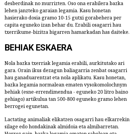
desberdinak no murrizten. Oso ona erabilera bazka
lehen janzteko garaian legamia. Kasu honetan
hasierako dosia gramo 10-15 gutxi gorabehera per
capita eguneko izan behar du. Erabili osagarri hau
txerrikume-bizitza bigarren hamarkadan has daiteke.
BEHIAK ESKAERA
Nola bazka txerriak legamia erabili, aurkitutako ari
gara. Orain ikus dezagun baliagarria zenbat osagarri
hau ganaduarentzat eta nola aplikatu. Kasu honetan,
bazka legamia normalean ematen vysokomolochnym
behiak (esne-errendimendua - eguneko 20 litro baino
gehiago) artikulua tan 500-800 eguneko gramo lehen
berrogei egunetan.
Lactating animaliak elikatzen osagarri hau elkarrekin
silage edo hondakinak almidoia eta almibarretan.
Horrez gain, bazka legamia ematen sabelean eta