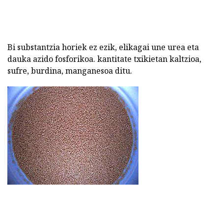
Bi substantzia horiek ez ezik, elikagai une urea eta
dauka azido fosforikoa. kantitate txikietan kaltzioa,
sufre, burdina, manganesoa ditu.