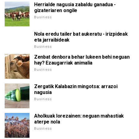
Herrialde nagusia zabaldu ganadua -
gizateriaren ongile
Business
Nola eredu tailer bat aukeratu - irizpideak
eta jarraibideak
Business
Zenbat denbora behar lukeen behi neguan
hay? Ezaugarriak animalia
Business
Zergatik Kalabazin mingotsa: arrazoi
nagusia
Business
Aholkuak lorezainen: neguan mahastiak
aterpe nola
Business