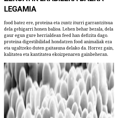
LEGAMIA
food batez ere, proteina eta zuntz iturri garrantzitsua
dela gehigarri honen balioa. Lehen behar bezala, dela
gaur egun gure herrialdean feed han defizita dago.
proteina digestibilidad hondatzen food animaliak eza
eta ugaltzeko duten gaitasuna delako da. Horrez gain,
kalitatea eta kantitatea ekoizpenaren gainbeheran.