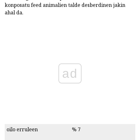
konposatu feed animalien talde desberdinen jakin
ahal da.
ad
oilo erruleen
% 7