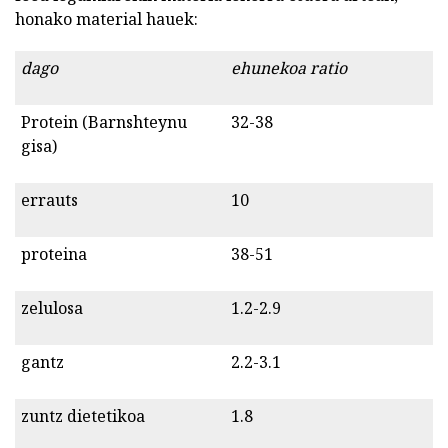
honako material hauek:
dago
ehunekoa ratio
Protein (Barnshteynu
32-38
gisa)
errauts
10
proteina
38-51
zelulosa
1.2-2.9
gantz
2.2-3.1
zuntz dietetikoa
1.8