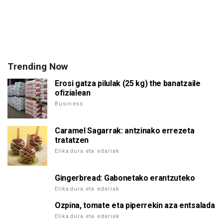
Trending Now
Erosi gatza pilulak (25 kg) the banatzaile
ofizialean
Business
Caramel Sagarrak: antzinako errezeta
tratatzen
Elikadura eta edariak
Gingerbread: Gabonetako erantzuteko
Elikadura eta edariak
Ozpina, tomate eta piperrekin aza entsalada
Elikadura eta edariak