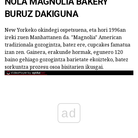
NOLA MAGNOLIA BAKERY
BURUZ DAKIGUNA
New Yorkeko okindegi ospetsuena, eta hori 1996an
ireki zuen Manhattanen da. "Magnolia" American
tradizionala gozogintza, batez ere, cupcakes famatua
izan zen. Gainera, erakunde hormak, egunero 120
baino gehiago gozogintza barietate ekoizteko, batez
sorkuntza prozesu osoa bisitarien ikusgai.
ad