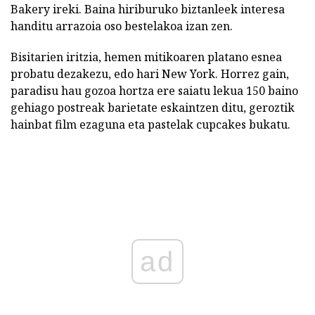
Bakery ireki. Baina hiriburuko biztanleek interesa
handitu arrazoia oso bestelakoa izan zen.
Bisitarien iritzia, hemen mitikoaren platano esnea
probatu dezakezu, edo hari New York. Horrez gain,
paradisu hau gozoa hortza ere saiatu lekua 150 baino
gehiago postreak barietate eskaintzen ditu, geroztik
hainbat film ezaguna eta pastelak cupcakes bukatu.
ad