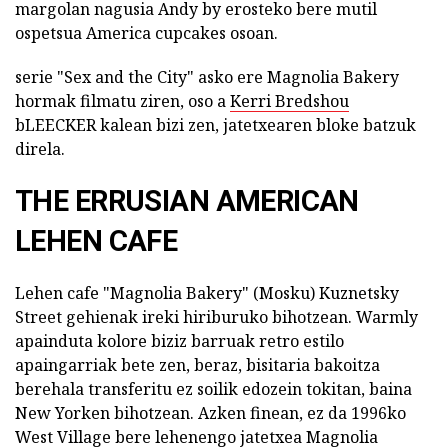
margolan nagusia Andy by erosteko bere mutil
ospetsua America cupcakes osoan.
serie "Sex and the City" asko ere Magnolia Bakery
hormak filmatu ziren, oso a
Kerri Bredshou
bLEECKER kalean bizi zen, jatetxearen bloke batzuk
direla.
THE ERRUSIAN AMERICAN
LEHEN CAFE
Lehen cafe "Magnolia Bakery" (Mosku) Kuznetsky
Street gehienak ireki hiriburuko bihotzean. Warmly
apainduta kolore biziz barruak retro estilo
apaingarriak bete zen, beraz, bisitaria bakoitza
berehala transferitu ez soilik edozein tokitan, baina
New Yorken bihotzean. Azken finean, ez da 1996ko
West Village bere lehenengo jatetxea Magnolia