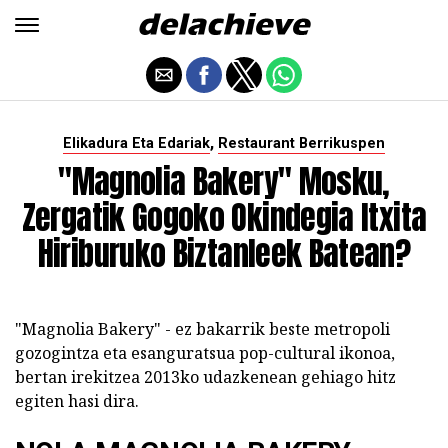
,
Elikadura Eta Edariak
Restaurant Berrikuspen
"Magnolia Bakery" Mosku,
Zergatik Gogoko Okindegia Itxita
Hiriburuko Biztanleek Batean?
"Magnolia Bakery" - ez bakarrik beste metropoli
gozogintza eta esanguratsua pop-cultural ikonoa,
bertan irekitzea 2013ko udazkenean gehiago hitz
egiten hasi dira.