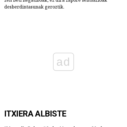
desberdintasunak geroztik.
ad
ITXIERA ALBISTE