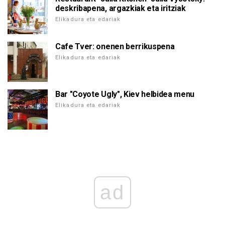
deskribapena, argazkiak eta iritziak
Elikadura eta edariak
Cafe Tver: onenen berrikuspena
Elikadura eta edariak
Bar "Coyote Ugly", Kiev helbidea menu
Elikadura eta edariak
ad