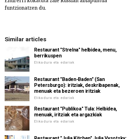
Emirerri kokatuta zale Russian abiapuntua
funtzionatzen du.
Similar articles
Restaurant "Strelna" helbidea, menu,
berrikuspen
Elikadura eta edariak
Restaurant "Baden-Baden" (San
Petersburgo): iritziak, deskribapenak,
menuak eta bezeroen iritziak
Elikadura eta edariak
Restaurant "Publikoa" Tula: Helbidea,
menuak, iritziak eta argazkiak
Elikadura eta edariak
Restaurant "Julia Kitchen" Julia Vysotsky: