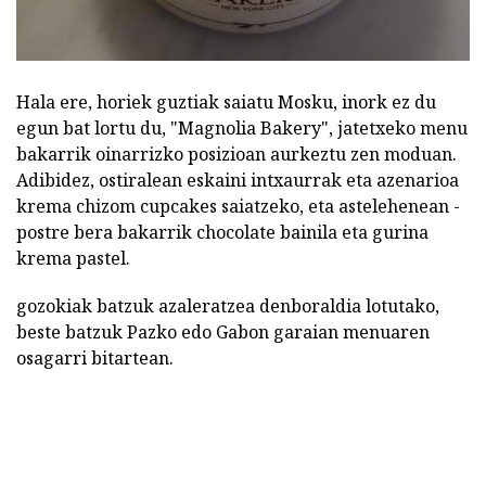
Hala ere, horiek guztiak saiatu Mosku, inork ez du
egun bat lortu du, "Magnolia Bakery", jatetxeko menu
bakarrik oinarrizko posizioan aurkeztu zen moduan.
Adibidez, ostiralean eskaini intxaurrak eta azenarioa
krema chizom cupcakes saiatzeko, eta astelehenean -
postre bera bakarrik chocolate bainila eta gurina
krema pastel.
gozokiak batzuk azaleratzea denboraldia lotutako,
beste batzuk Pazko edo Gabon garaian menuaren
osagarri bitartean.