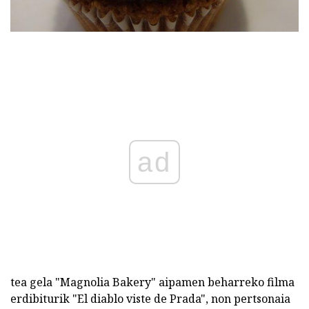
ad
tea gela "Magnolia Bakery" aipamen beharreko filma
erdibiturik "El diablo viste de Prada", non pertsonaia