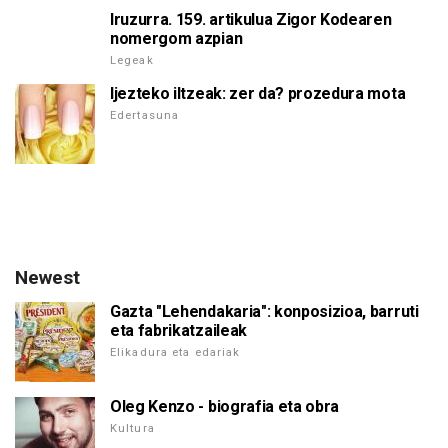
Iruzurra. 159. artikulua Zigor Kodearen
nomergom azpian
Legeak
Ijezteko iltzeak: zer da? prozedura mota
Edertasuna
Newest
Gazta "Lehendakaria": konposizioa, barruti
eta fabrikatzaileak
Elikadura eta edariak
Oleg Kenzo - biografia eta obra
Kultura