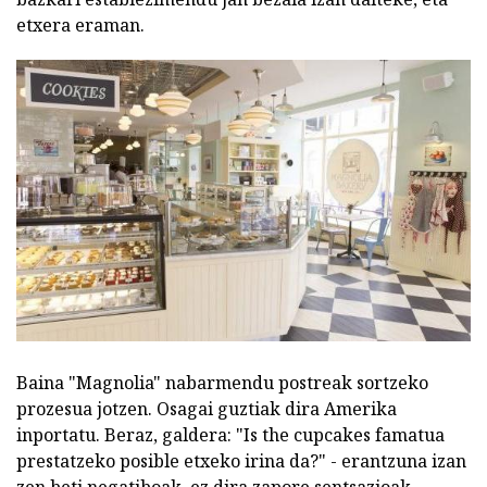
etxera eraman.
Baina "Magnolia" nabarmendu postreak sortzeko
prozesua jotzen. Osagai guztiak dira Amerika
inportatu. Beraz, galdera: "Is the cupcakes famatua
prestatzeko posible etxeko irina da?" - erantzuna izan
zen beti negatiboak, ez dira zapore sentsazioak