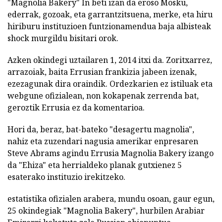
"Magnolia Bakery" In beti izan da eroso Mosku,
ederrak, gozoak, eta garrantzitsuena, merke, eta hiru
hiriburu instituzioen funtzionamendua baja albisteak
shock murgildu bisitari orok.
Azken okindegi uztailaren 1, 2014 itxi da. Zoritxarrez,
arrazoiak, baita Errusian frankizia jabeen izenak,
ezezagunak dira oraindik. Ordezkarien ez istiluak eta
webgune ofizialean, non kokapenak zerrenda bat,
geroztik Errusia ez da komentarioa.
Hori da, beraz, bat-bateko "desagertu magnolia",
nahiz eta zuzendari nagusia amerikar enpresaren
Steve Abrams agindu Errusia Magnolia Bakery izango
da "Ehiza" eta herrialdeko planak gutxienez 5
esaterako instituzio irekitzeko.
estatistika ofizialen arabera, mundu osoan, gaur egun,
25 okindegiak "Magnolia Bakery", hurbilen Arabiar