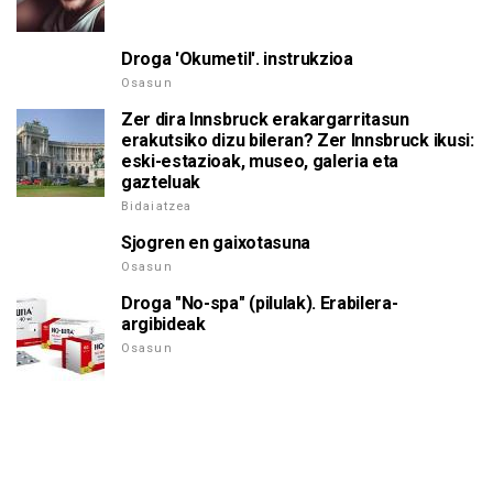
Droga 'Okumetil'. instrukzioa
Osasun
Zer dira Innsbruck erakargarritasun
erakutsiko dizu bileran? Zer Innsbruck ikusi:
eski-estazioak, museo, galeria eta
gazteluak
Bidaiatzea
Sjogren en gaixotasuna
Osasun
Droga "No-spa" (pilulak). Erabilera-
argibideak
Osasun