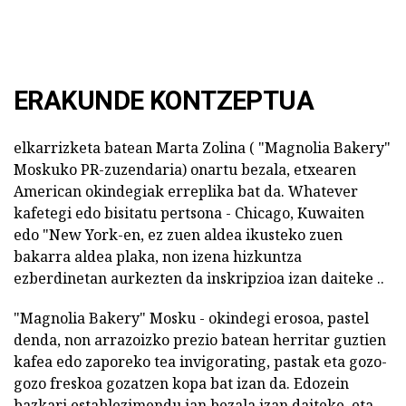
ERAKUNDE KONTZEPTUA
elkarrizketa batean Marta Zolina ( "Magnolia Bakery"
Moskuko PR-zuzendaria) onartu bezala, etxearen
American okindegiak erreplika bat da. Whatever
kafetegi edo bisitatu pertsona - Chicago, Kuwaiten
edo "New York-en, ez zuen aldea ikusteko zuen
bakarra aldea plaka, non izena hizkuntza
ezberdinetan aurkezten da inskripzioa izan daiteke ..
"Magnolia Bakery" Mosku - okindegi erosoa, pastel
denda, non arrazoizko prezio batean herritar guztien
kafea edo zaporeko tea invigorating, pastak eta gozo-
gozo freskoa gozatzen kopa bat izan da. Edozein
bazkari establezimendu jan bezala izan daiteke, eta