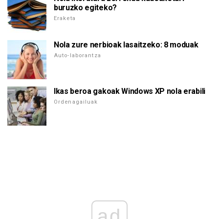
buruzko egiteko?
Eraketa
Nola zure nerbioak lasaitzeko: 8 moduak
Auto-laborantza
Ikas beroa gakoak Windows XP nola erabili
Ordenagailuak
ad