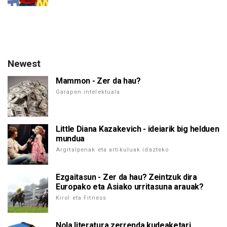
Newest
Mammon - Zer da hau?
Garapen intelektuala
Little Diana Kazakevich - ideiarik big helduen
mundua
Argitalpenak eta artikuluak idazteko
Ezgaitasun - Zer da hau? Zeintzuk dira
Europako eta Asiako urritasuna arauak?
Kirol eta Fitness
Nola literatura zerrenda kudeaketari