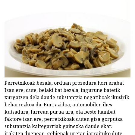
Perretxikoak bezala, orduan prozedura hori erabat
Izan ere, dute, belaki bat bezala, ingurune batetik
xurgatzen dela daude substantzia negatiboak ikusirik
beharrezkoa da. Euri azidoa, automobilen ihes
kutsadura, lurrean purua ura, eta beste hainbat
faktore izan ere, perretxikoak duten giza gorputza
substantzia kaltegarriak gainezka daude ekar.
irakiten duenean, gehienak uretan jarraituko dute.