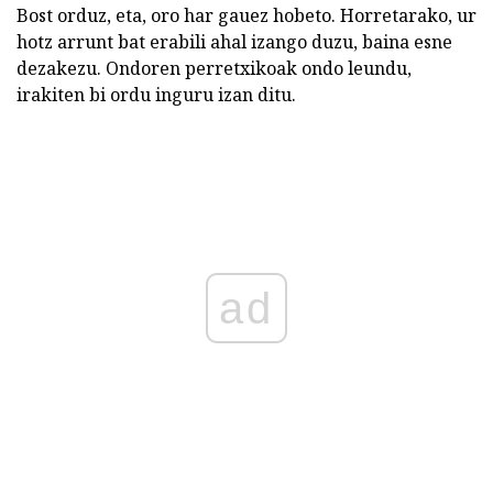
Bost orduz, eta, oro har gauez hobeto. Horretarako, ur
hotz arrunt bat erabili ahal izango duzu, baina esne
dezakezu. Ondoren perretxikoak ondo leundu,
irakiten bi ordu inguru izan ditu.
ad