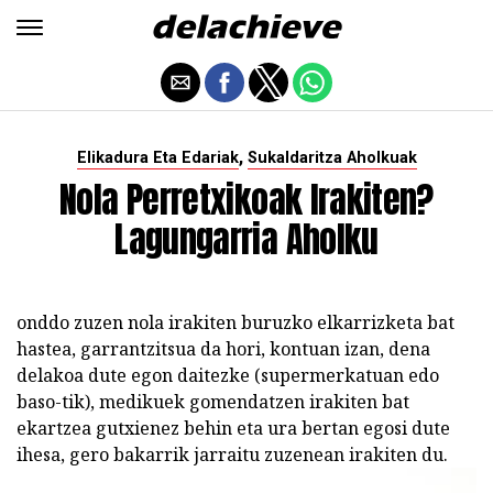
,
Elikadura Eta Edariak
Sukaldaritza Aholkuak
Nola Perretxikoak Irakiten?
Lagungarria Aholku
onddo zuzen nola irakiten buruzko elkarrizketa bat
hastea, garrantzitsua da hori, kontuan izan, dena
delakoa dute egon daitezke (supermerkatuan edo
baso-tik), medikuek gomendatzen irakiten bat
ekartzea gutxienez behin eta ura bertan egosi dute
ihesa, gero bakarrik jarraitu zuzenean irakiten du.