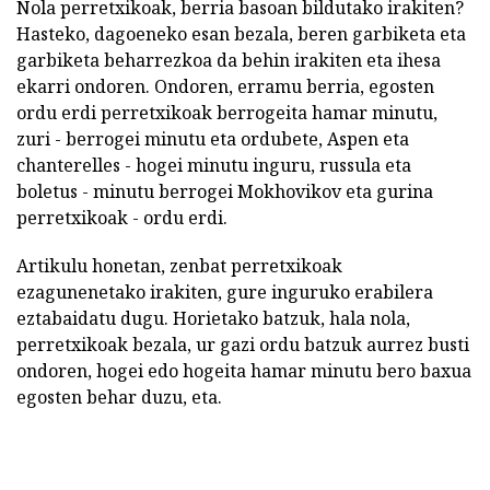
Nola perretxikoak, berria basoan bildutako irakiten?
Hasteko, dagoeneko esan bezala, beren garbiketa eta
garbiketa beharrezkoa da behin irakiten eta ihesa
ekarri ondoren. Ondoren, erramu berria, egosten
ordu erdi perretxikoak berrogeita hamar minutu,
zuri - berrogei minutu eta ordubete, Aspen eta
chanterelles - hogei minutu inguru, russula eta
boletus - minutu berrogei Mokhovikov eta gurina
perretxikoak - ordu erdi.
Artikulu honetan, zenbat perretxikoak
ezagunenetako irakiten, gure inguruko erabilera
eztabaidatu dugu. Horietako batzuk, hala nola,
perretxikoak bezala, ur gazi ordu batzuk aurrez busti
ondoren, hogei edo hogeita hamar minutu bero baxua
egosten behar duzu, eta.