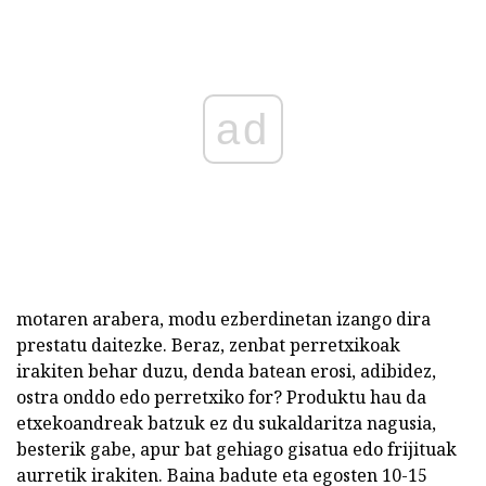
ad
motaren arabera, modu ezberdinetan izango dira
prestatu daitezke. Beraz, zenbat perretxikoak
irakiten behar duzu, denda batean erosi, adibidez,
ostra onddo edo perretxiko for? Produktu hau da
etxekoandreak batzuk ez du sukaldaritza nagusia,
besterik gabe, apur bat gehiago gisatua edo frijituak
aurretik irakiten. Baina badute eta egosten 10-15