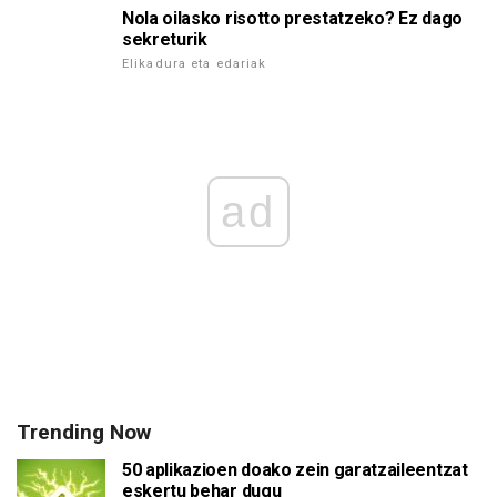
Nola oilasko risotto prestatzeko? Ez dago
sekreturik
Elikadura eta edariak
ad
Trending Now
50 aplikazioen doako zein garatzaileentzat
eskertu behar dugu