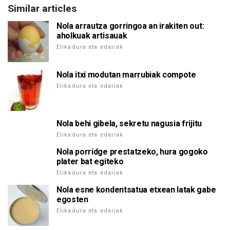
Similar articles
Nola arrautza gorringoa an irakiten out:
aholkuak artisauak
Elikadura eta edariak
Nola itxi modutan marrubiak compote
Elikadura eta edariak
Nola behi gibela, sekretu nagusia frijitu
Elikadura eta edariak
Nola porridge prestatzeko, hura gogoko
plater bat egiteko
Elikadura eta edariak
Nola esne kondentsatua etxean latak gabe
egosten
Elikadura eta edariak