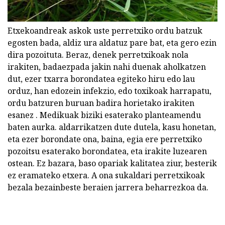
Etxekoandreak askok uste perretxiko ordu batzuk
egosten bada, aldiz ura aldatuz pare bat, eta gero ezin
dira pozoituta. Beraz, denek perretxikoak nola
irakiten, badaezpada jakin nahi duenak aholkatzen
dut, ezer txarra borondatea egiteko hiru edo lau
orduz, han edozein infekzio, edo toxikoak harrapatu,
ordu batzuren buruan badira horietako irakiten
esanez . Medikuak biziki esaterako planteamendu
baten aurka. aldarrikatzen dute dutela, kasu honetan,
eta ezer borondate ona, baina, egia ere perretxiko
pozoitsu esaterako borondatea, eta irakite luzearen
ostean. Ez bazara, baso opariak kalitatea ziur, besterik
ez eramateko etxera. A ona sukaldari perretxikoak
bezala bezainbeste beraien jarrera beharrezkoa da.