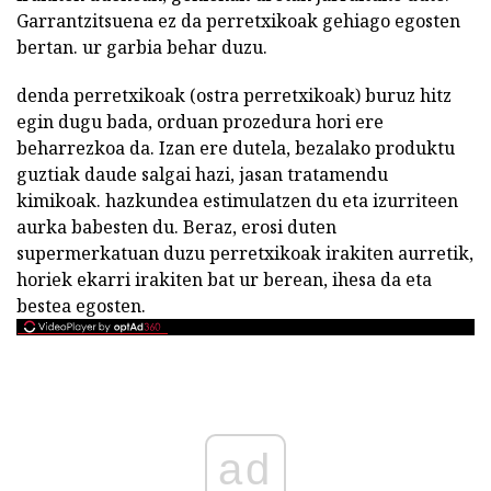
Garrantzitsuena ez da perretxikoak gehiago egosten
bertan. ur garbia behar duzu.
denda perretxikoak (ostra perretxikoak) buruz hitz
egin dugu bada, orduan prozedura hori ere
beharrezkoa da. Izan ere dutela, bezalako produktu
guztiak daude salgai hazi, jasan tratamendu
kimikoak. hazkundea estimulatzen du eta izurriteen
aurka babesten du. Beraz, erosi duten
supermerkatuan duzu perretxikoak irakiten aurretik,
horiek ekarri irakiten bat ur berean, ihesa da eta
bestea egosten.
ad