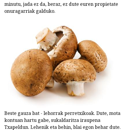
minutu, jada ez da, beraz, ez dute euren propietate
onuragarriak galduko.
Beste gauza bat - lehorrak perretxikoak. Dute, mota
kontuan hartu gabe, sukaldaritza iraupena
Txapeldun. Lehenik eta behin, blai egon behar dute.