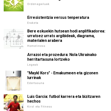
Ordenagailuak
Erresistentzia versus tenperatura
Eraketa
Bere eskuekin hutsean hodi anplifikadorea:
urratsez urrats argibideak, diagrama,
materialen arabera
Homeliness
Arrazoi eta prozedura: Nola Ukrainako
herritartasuna lortzeko
Legeak
"Maykl Kors" - Emakumeen eta gizonen
lurrinak
Edertasuna
Luis Garcia: futbol karrera eta bizitzaren
hechos
Kirol eta Fitness