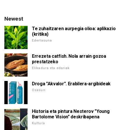
Newest
Te zuhaitzaren aurpegia olioa: aplikazio
(kritika)
Edertasuna
Errezeta catfish. Nola arrain gozoa
prestatzeko
Elikadura eta edariak
Droga "Akvalor". Erabilera-argibideak
Osasun
Historia eta pintura Nesterov "Young
Bartolome Vision" deskribapena
Kultura