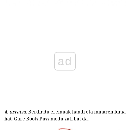
ad
4. urratsa.
Berdindu eremuak handi eta minaren luma
hat. Gure Boots Puss modu zati bat da.