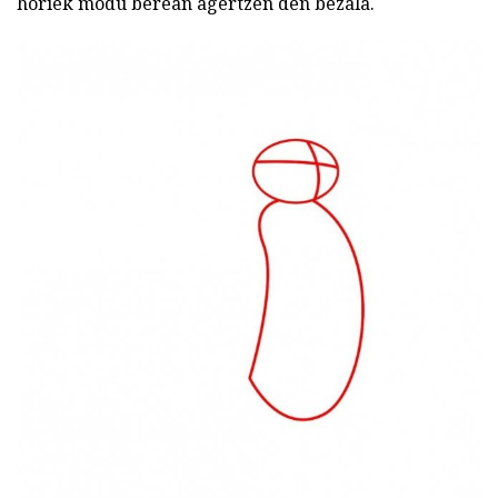
horiek modu berean agertzen den bezala.