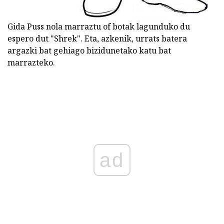
Gida Puss nola marraztu of botak lagunduko du
espero dut "Shrek". Eta, azkenik, urrats batera
argazki bat gehiago bizidunetako katu bat
marrazteko.
ad