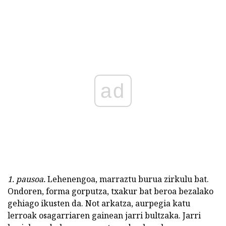
ad
1. pausoa.
Lehenengoa, marraztu burua zirkulu bat.
Ondoren, forma gorputza, txakur bat beroa bezalako
gehiago ikusten da. Not arkatza, aurpegia katu
lerroak osagarriaren gainean jarri bultzaka. Jarri