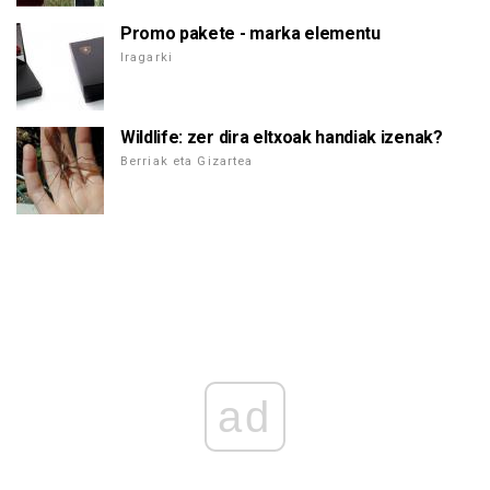
Promo pakete - marka elementu
Iragarki
Wildlife: zer dira eltxoak handiak izenak?
Berriak eta Gizartea
ad