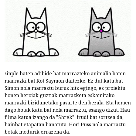
sinple baten adibide bat marrazteko animalia baten
marrazki bat Kot Saymon daitezke. Ez dut katu bat
Simon nola marraztu buruz hitz egingo, ez proiektu
honen heroiak guztiak marrazketa eskainitako
marrazki bizidunetako pasarte den bezala. Eta hemen
dago botak katu bat nola marraztu, esango dizut. Hau
filma katua izango da "Shrek". irudi bat sortzea da,
hainbat etapatan banatuta. Hori Puss nola marraztu
botak modurik errazena da.