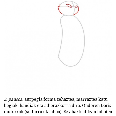
3. pausoa.
aurpegia forma zehaztea, marraztea katu
begiak. handiak eta adierazkorra dira. Ondoren Doris
muturrak (sudurra eta ahoa). Ez ahaztu ditzan bibotea