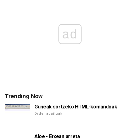
ad
Trending Now
Guneak sortzeko HTML-komandoak
Ordenagailuak
Aloe - Etxean arreta