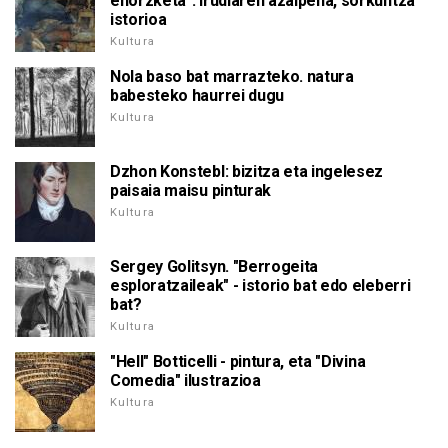
ehorzketa": Irudiaren azalpena, sorkuntza
istorioa
Kultura
Nola baso bat marrazteko. natura
babesteko haurrei dugu
Kultura
Dzhon Konstebl: bizitza eta ingelesez
paisaia maisu pinturak
Kultura
Sergey Golitsyn. "Berrogeita
esploratzaileak" - istorio bat edo eleberri
bat?
Kultura
"Hell" Botticelli - pintura, eta "Divina
Comedia" ilustrazioa
Kultura