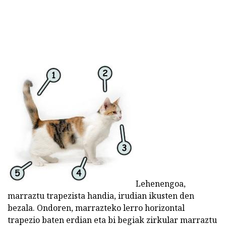
Lehenengoa,
marraztu trapezista handia, irudian ikusten den
bezala. Ondoren, marrazteko lerro horizontal
trapezio baten erdian eta bi begiak zirkular marraztu