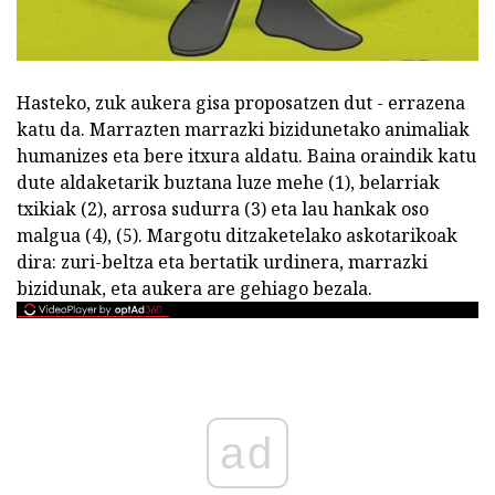
Hasteko, zuk aukera gisa proposatzen dut - errazena
katu da. Marrazten marrazki bizidunetako animaliak
humanizes eta bere itxura aldatu. Baina oraindik katu
dute aldaketarik buztana luze mehe (1), belarriak
txikiak (2), arrosa sudurra (3) eta lau hankak oso
malgua (4), (5). Margotu ditzaketelako askotarikoak
dira: zuri-beltza eta bertatik urdinera, marrazki
bizidunak, eta aukera are gehiago bezala.
ad