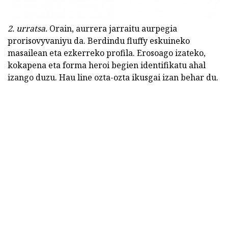
2. urratsa.
Orain, aurrera jarraitu aurpegia
prorisovyvaniyu da. Berdindu fluffy eskuineko
masailean eta ezkerreko profila. Erosoago izateko,
kokapena eta forma heroi begien identifikatu ahal
izango duzu. Hau line ozta-ozta ikusgai izan behar du.