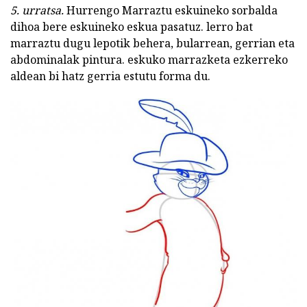
5. urratsa.
Hurrengo Marraztu eskuineko sorbalda
dihoa bere eskuineko eskua pasatuz. lerro bat
marraztu dugu lepotik behera, bularrean, gerrian eta
abdominalak pintura. eskuko marrazketa ezkerreko
aldean bi hatz gerria estutu forma du.