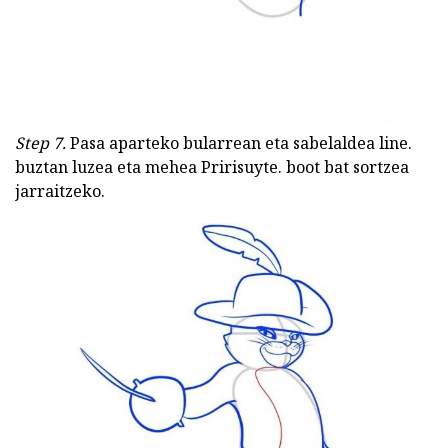
Step 7.
Pasa aparteko bularrean eta sabelaldea line.
buztan luzea eta mehea Pririsuyte. boot bat sortzea
jarraitzeko.