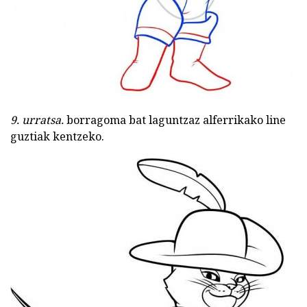
9. urratsa.
borragoma bat laguntzaz alferrikako line
guztiak kentzeko.