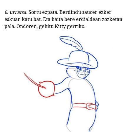
6. urratsa.
Sortu ezpata. Berdindu saucer ezker
eskuan katu bat. Eta baita bere erdialdean zozketan
pala. Ondoren, gehitu Kitty gerriko.