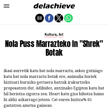
,
Kultura
Art
Nola Puss Marrazteko In "Shrek"
Botak
ikasi aurretik katu bat nola marraztu, askoz gutxiago
katu bat nola marraztu botak ere, animalia horiek
bizitzari buruzko gertaera batzuk irakurtzeko
proposatzen dut. Adibidez, antzinako Egipton katu bat
hil heriotza zigorra zen. Heart katu giza bihotza baino
bi aldiz azkarrago jotzen. Cat euren bizitza% 65
gastatzen ametsa gainean.