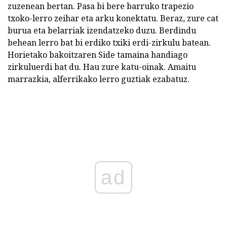
zuzenean bertan. Pasa bi bere barruko trapezio
txoko-lerro zeihar eta arku konektatu. Beraz, zure cat
burua eta belarriak izendatzeko duzu. Berdindu
behean lerro bat bi erdiko txiki erdi-zirkulu batean.
Horietako bakoitzaren Side tamaina handiago
zirkuluerdi bat du. Hau zure katu-oinak. Amaitu
marrazkia, alferrikako lerro guztiak ezabatuz.
ad