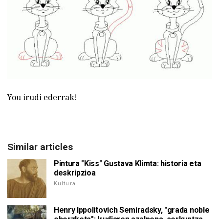
You irudi ederrak!
Similar articles
Pintura "Kiss" Gustava Klimta: historia eta
deskripzioa
Kultura
Henry Ippolitovich Semiradsky, "grada noble