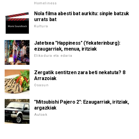
Homeliness
Nola filma abesti bat aurkitu: sinple batzuk
urrats bat
Kultura
Jatetxea "Happiness" (Yekaterinburg):
ezaugarriak, menua, iritziak
Elikadura eta edaria
Zergatik sentitzen zara beti nekatuta? 8
Arrazoiak
Osasun
"Mitsubishi Pajero 2": Ezaugarriak, iritziak,
argazkiak
Autoak