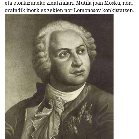
eta etorkizuneko zientzialari. Mutila joan Mosku, non,
oraindik inork ez zekien nor Lomonosov konkistatzen.