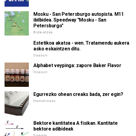
Mosku - San Petersburgo autopista. M11
ibilbidea. Speedway "Mosku - San
Petersburgo"
Bidaiatzea
Estetikoa akatsa - wen. Tratamendu aukera
asko eskaintzen ditu.
Osasun
Alphabet veypinga: zapore Baker Flavor
Osasun
Egurrezko ohean creaks bada, zer egin?
Homeliness
Bektore kantitatea A fisikan. Kantitate
bektore adibideak
Eraketa