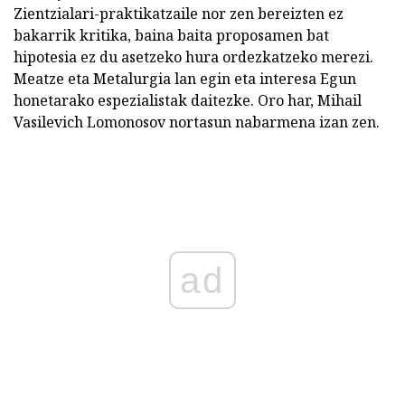
Zientzialari-praktikatzaile nor zen bereizten ez
bakarrik kritika, baina baita proposamen bat
hipotesia ez du asetzeko hura ordezkatzeko merezi.
Meatze eta Metalurgia lan egin eta interesa Egun
honetarako espezialistak daitezke. Oro har, Mihail
Vasilevich Lomonosov nortasun nabarmena izan zen.
ad