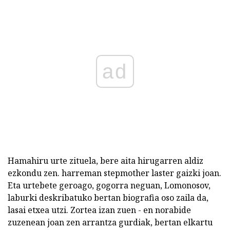
ad
Hamahiru urte zituela, bere aita hirugarren aldiz
ezkondu zen. harreman stepmother laster gaizki joan.
Eta urtebete geroago, gogorra neguan, Lomonosov,
laburki deskribatuko bertan biografia oso zaila da,
lasai etxea utzi. Zortea izan zuen - en norabide
zuzenean joan zen arrantza gurdiak, bertan elkartu