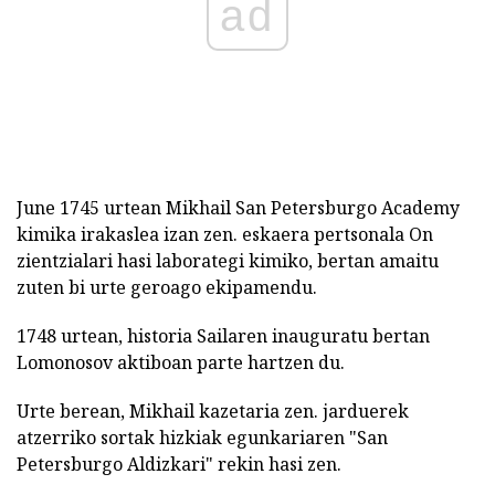
ad
June 1745 urtean Mikhail San Petersburgo Academy
kimika irakaslea izan zen. eskaera pertsonala On
zientzialari hasi laborategi kimiko, bertan amaitu
zuten bi urte geroago ekipamendu.
1748 urtean, historia Sailaren inauguratu bertan
Lomonosov aktiboan parte hartzen du.
Urte berean, Mikhail kazetaria zen. jarduerek
atzerriko sortak hizkiak egunkariaren "San
Petersburgo Aldizkari" rekin hasi zen.