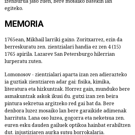
izenburua jaso zuen, bere mosaiko batekin lan
egiteko.
MEMORIA
1765ean, Mikhail larriki gaixo. Zoritxarrez, ezin da
berreskuratu zen. zientzialari handia ez zen 4 (15)
1765 apirila. Lazarev San Petersburgo hilerrian
lurperatu zuten.
Lomonosov - zientzialari aparta izan zen adierazteko
ia guztiak zientziaren adar gai: fisika, kimika,
literatura eta hizkuntzak. Horrez gain, munduko bere
asmakuntzak askok ikusi du. gutxi izan zen beira
pintura sekretua argitzeko red gai bat da. Bere
denbora luzez mosaiko lan bere garaikide adimenak
harrituta. Lana oso luzea, gogorra eta neketsua zen.
euren esku dauden gailuek optikoa hainbat erabiltzen
dut. injustiziaren aurka sutsu borrokalaria.