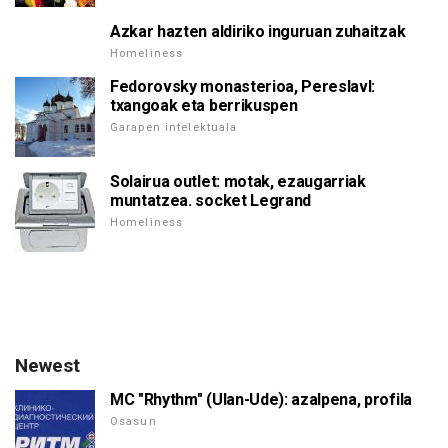
Azkar hazten aldiriko inguruan zuhaitzak
Homeliness
Fedorovsky monasterioa, Pereslavl:
txangoak eta berrikuspen
Garapen intelektuala
Solairua outlet: motak, ezaugarriak
muntatzea. socket Legrand
Homeliness
Newest
MC "Rhythm" (Ulan-Ude): azalpena, profila
Osasun