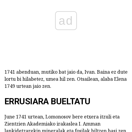
ad
1741 abenduan, mutiko bat jaio da, Ivan. Baina ez dute
lortu bi hilabetez, umea hil zen. Otsailean, alaba Elena
1749 urtean jaio zen.
ERRUSIARA BUELTATU
June 1741 urtean, Lomonosov bere etxera itzuli eta
Zientzien Akademiako irakaslea I. Amman
lankidetzarekin mineralak eta fosilak biltzen hasi zen.