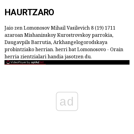
HAURTZARO
Jaio zen Lomonosov Mihail Vasilevich 8 (19) 1711
azaroan Mishaninskoy Kurostrovskoy parrokia,
Daugavpils Barrutia, Arkhangelogorodskaya
probintziako herrian. herri bat Lomonosovo - Orain
herria zientzialari handia jasotzen du.
ad