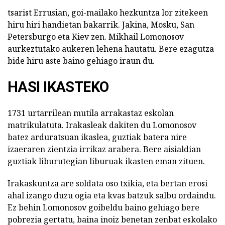
tsarist Errusian, goi-mailako hezkuntza lor zitekeen
hiru hiri handietan bakarrik. Jakina, Mosku, San
Petersburgo eta Kiev zen. Mikhail Lomonosov
aurkeztutako aukeren lehena hautatu. Bere ezagutza
bide hiru aste baino gehiago iraun du.
HASI IKASTEKO
1731 urtarrilean mutila arrakastaz eskolan
matrikulatuta. Irakasleak dakiten du Lomonosov
batez arduratsuan ikaslea, guztiak batera nire
izaeraren zientzia irrikaz arabera. Bere aisialdian
guztiak liburutegian liburuak ikasten eman zituen.
Irakaskuntza are soldata oso txikia, eta bertan erosi
ahal izango duzu ogia eta kvas batzuk salbu ordaindu.
Ez behin Lomonosov goibeldu baino gehiago bere
pobrezia gertatu, baina inoiz benetan zenbat eskolako