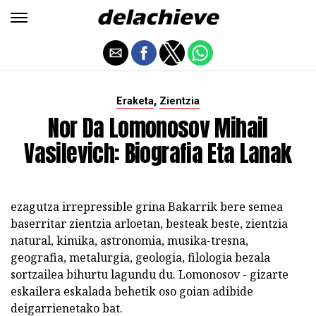
,
Eraketa
Zientzia
Nor Da Lomonosov Mihail
Vasilevich: Biografia Eta Lanak
ezagutza irrepressible grina Bakarrik bere semea
baserritar zientzia arloetan, besteak beste, zientzia
natural, kimika, astronomia, musika-tresna,
geografia, metalurgia, geologia, filologia bezala
sortzailea bihurtu lagundu du. Lomonosov - gizarte
eskailera eskalada behetik oso goian adibide
deigarrienetako bat.