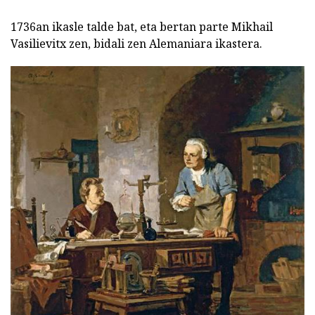
1736an ikasle talde bat, eta bertan parte Mikhail
Vasilievitx zen, bidali zen Alemaniara ikastera.