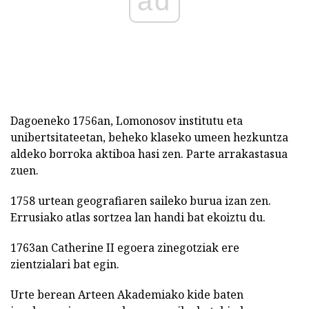
ad
Dagoeneko 1756an, Lomonosov institutu eta
unibertsitateetan, beheko klaseko umeen hezkuntza
aldeko borroka aktiboa hasi zen. Parte arrakastasua
zuen.
1758 urtean geografiaren saileko burua izan zen.
Errusiako atlas sortzea lan handi bat ekoiztu du.
1763an Catherine II egoera zinegotziak ere
zientzialari bat egin.
Urte berean Arteen Akademiako kide baten