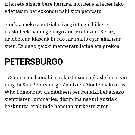
irten eta atzera bere herrira, non bere aita bertako
edertasun bat ezkondu nahi zion pentsatu.
etorkizuneko zientzialari argi eta garbi bere
ikaskideek baino gehiago aurreratu zen. Beraz,
urtebetean klaseak bi edo hiru salto egin ahal izan
zuen. Ez dago gaizki menperatu latina eta grekoa.
PETERSBURGO
1735 urtean, hamabi arrakastatsuena ikasle barnean
mugitu San Petersburgo Zientzien Akademiako ikasi.
Who Lomonosov da zitekeen pertsonalki behatzeko
zientziaren luminaries. disziplina nagusi guztiak
hezkuntza-erakunde honetan aurkeztu ziren.