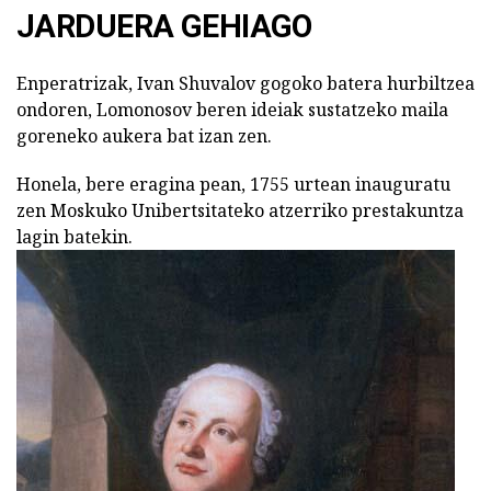
JARDUERA GEHIAGO
Enperatrizak, Ivan Shuvalov gogoko batera hurbiltzea
ondoren, Lomonosov beren ideiak sustatzeko maila
goreneko aukera bat izan zen.
Honela, bere eragina pean, 1755 urtean inauguratu
zen Moskuko Unibertsitateko atzerriko prestakuntza
lagin batekin.