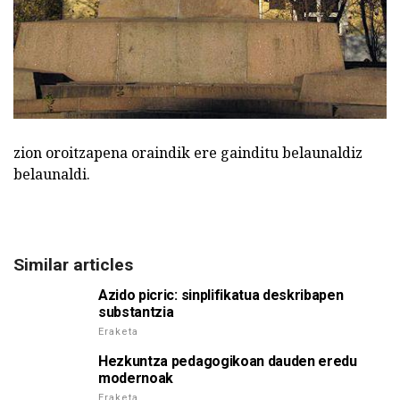
zion oroitzapena oraindik ere gainditu belaunaldiz
belaunaldi.
Similar articles
Azido picric: sinplifikatua deskribapen
substantzia
Eraketa
Hezkuntza pedagogikoan dauden eredu
modernoak
Eraketa