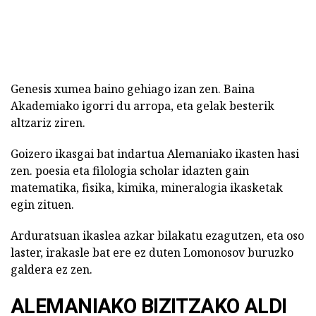
Genesis xumea baino gehiago izan zen. Baina
Akademiako igorri du arropa, eta gelak besterik
altzariz ziren.
Goizero ikasgai bat indartua Alemaniako ikasten hasi
zen. poesia eta filologia scholar idazten gain
matematika, fisika, kimika, mineralogia ikasketak
egin zituen.
Arduratsuan ikaslea azkar bilakatu ezagutzen, eta oso
laster, irakasle bat ere ez duten Lomonosov buruzko
galdera ez zen.
ALEMANIAKO BIZITZAKO ALDI