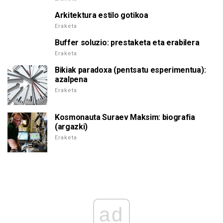
Arkitektura estilo gotikoa
Eraketa
Buffer soluzio: prestaketa eta erabilera
Eraketa
Bikiak paradoxa (pentsatu esperimentua):
azalpena
Eraketa
Kosmonauta Suraev Maksim: biografia
(argazki)
Eraketa
ad