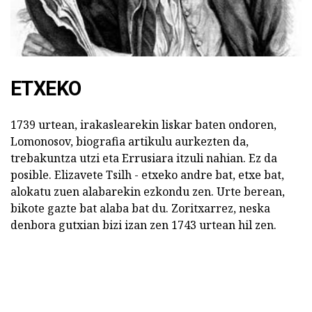
ETXEKO
1739 urtean, irakaslearekin liskar baten ondoren,
Lomonosov, biografia artikulu aurkezten da,
trebakuntza utzi eta Errusiara itzuli nahian. Ez da
posible. Elizavete Tsilh - etxeko andre bat, etxe bat,
alokatu zuen alabarekin ezkondu zen. Urte berean,
bikote gazte bat alaba bat du. Zoritxarrez, neska
denbora gutxian bizi izan zen 1743 urtean hil zen.