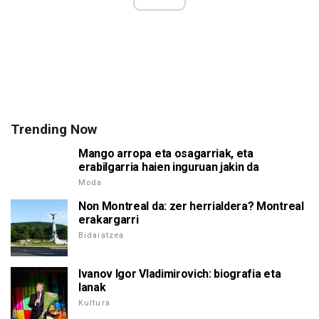
Trending Now
Mango arropa eta osagarriak, eta
erabilgarria haien inguruan jakin da
Moda
Non Montreal da: zer herrialdera? Montreal
erakargarri
Bidaiatzea
Ivanov Igor Vladimirovich: biografia eta
lanak
Kultura