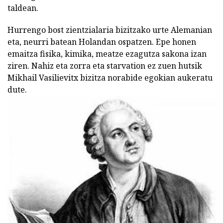
taldean.
Hurrengo bost zientzialaria bizitzako urte Alemanian
eta, neurri batean Holandan ospatzen. Epe honen
emaitza fisika, kimika, meatze ezagutza sakona izan
ziren. Nahiz eta zorra eta starvation ez zuen hutsik
Mikhail Vasilievitx bizitza norabide egokian aukeratu
dute.