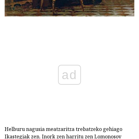
ad
Helburu nagusia meatzaritza trebatzeko gehiago
Ikastegiak zen. Inork zen harritu zen Lomonosov