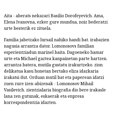
Aita - aberats nekazari Basilio Dorofeyevich. Ama,
Elena Ivanovna, ezker gure mundua, noiz bederatzi
urte besterik ez zituela.
Familia jabetzako lursail nahiko handi bat. irabazien
nagusia arrantza dator. Lomonosovs familian
esperientziadun marinel baita. Dagoeneko hamar
urte eta Michael gaztea kanpainetan parte hartzen.
arrantza batera, mutila gustatu irakurtzeko. zion
delikatua kasu honetan bertako eliza idazkaria
irakatsi dut. Orduan mutil bat eta paperean idatzi
zuen zure izen-abizenak - Lomonosov Mihail
Vasilevich. zientzialaria biografia dio bere irakasle
lana zen gutunak, eskaerak eta enpresa
korrespondentzia idazten.