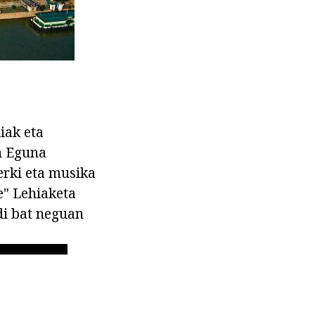
iak eta
n Eguna
erki eta musika
e" Lehiaketa
di bat neguan