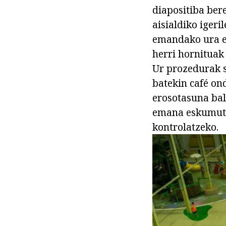
diapositiba bere
aisialdiko iger
emandako ura ez
herri hornituak 
Ur prozedurak s
batekin café on
erosotasuna bal
emana eskumutu
kontrolatzeko.