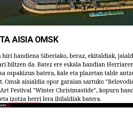
TA AISIA OMSK
hiri handiena Siberiako, beraz, ekitaldiak, jaiald
ri biltzen da. Batez ere eskala handian Herriare
a ospakizun batera, kale eta plazetan talde antz
. Omsk aisialdia opor garaian sartuko "Belovodi
, Art Festival "Winter Christmastide", kopuru han
 eta
izotza herri
lera ibilaldiak batera.