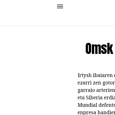
Omsk 
Irtysh ibaiaren
ezarri zen goto
garraio arterie
eta Siberia erdi
Mundial defents
enpresa handien