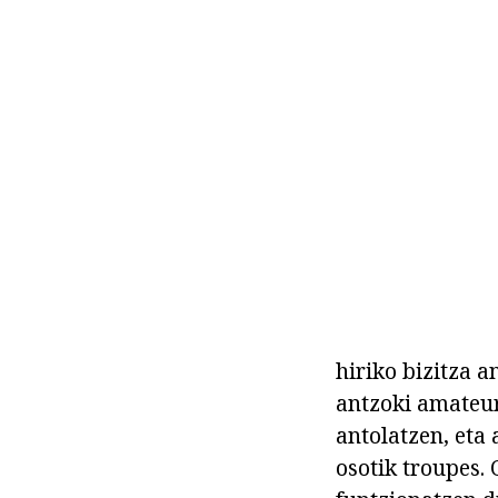
hiriko bizitza 
antzoki amateur
antolatzen, eta
osotik troupes.