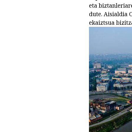
eta biztanleria
dute. Aisialdia 
ekaiztsua bizit