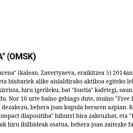
" (OMSK)
rena" (kalean. Zavertyaeva, eraikitzea 5) 2014a
eta bisitariek alike aisialdirako aktiboa egiteko 
xirrista, hiru igerileku, bat "bustia" kafetegi, sau
u. Nor 16 urte baino gehiago dute, muino "Free 
o dezakezu, behera joan kupula beraren azpian. R
Compact diapositiba" bihurri bira zakruzhat, eta 
ak hiru ibilbideak osatua, behera joan zaitezke f