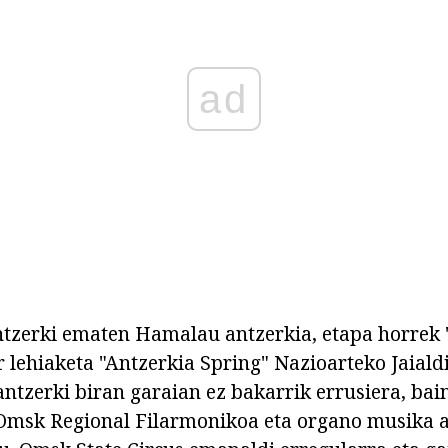
ad
antzerki ematen Hamalau antzerkia, etapa horrek
 lehiaketa "Antzerkia Spring" Nazioarteko Jaiald
 antzerki biran garaian ez bakarrik errusiera, ba
 Omsk Regional Filarmonikoa eta organo musika a