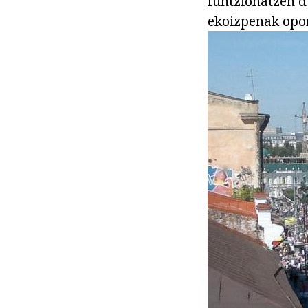
funtzionatzen d
ekoizpenak opor