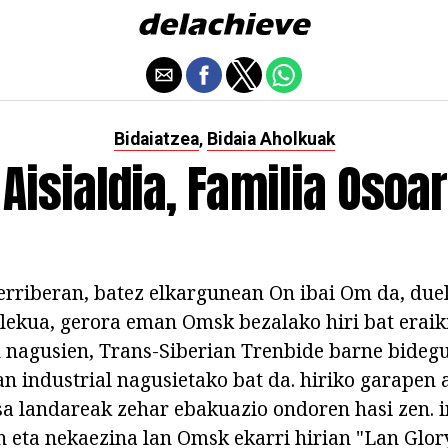
Bidaiatzea
Bidaia Aholkuak
,
Aisialdia, Familia Osoar
 erriberan, batez elkargunean On ibai Om da, du
rlekua, gerora eman Omsk bezalako hiri bat eraik
n nagusien, Trans-Siberian Trenbide barne bideg
an industrial nagusietako bat da. hiriko garapen 
a landareak zehar ebakuazio ondoren hasi zen. i
 eta nekaezina lan Omsk ekarri hirian "Lan Glory