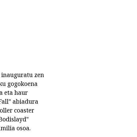
n inauguratu zen
leku gogokoena
na eta haur
Fall" abiadura
oller coaster
"Bodislayd"
amilia osoa.