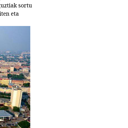
guztiak sortu
iten eta