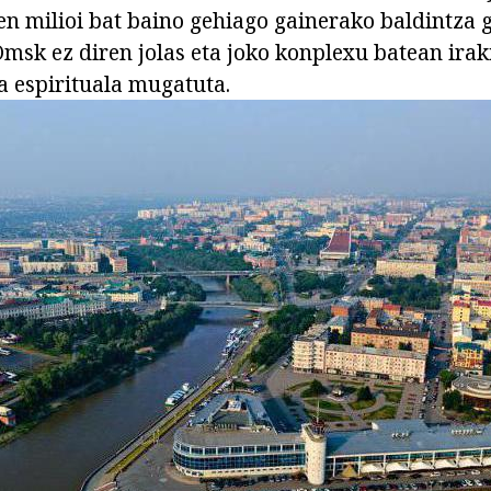
ren milioi bat baino gehiago gainerako baldintza 
Omsk ez diren jolas eta joko konplexu batean irak
za espirituala mugatuta.