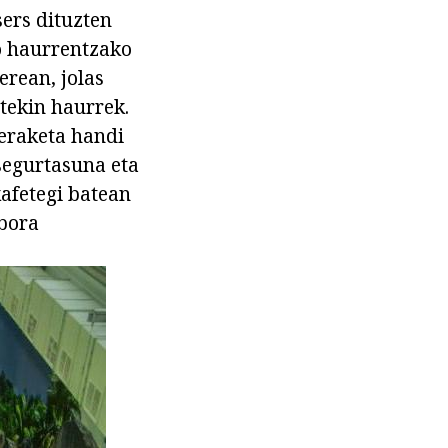
sers dituzten
ko haurrentzako
erean, jolas
atekin haurrek.
keraketa handi
segurtasuna eta
afetegi batean
bora