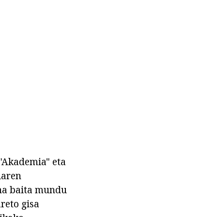
 "Akademia" eta
iaren
ina baita mundu
reto gisa