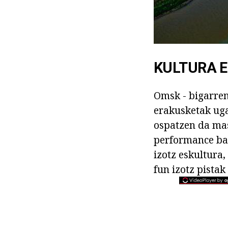
KULTURA E
Omsk - bigarren 
erakusketak uga
ospatzen da mas
performance bat
izotz eskultura
fun izotz pistak