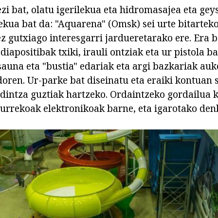
zi bat, olatu igerilekua eta hidromasajea eta gey
ilekua bat da: "Aquarena" (Omsk) sei urte bitarte
 gutxiago interesgarri jardueretarako ere. Era b
diapositibak txiki, irauli ontziak eta ur pistola b
auna eta "bustia" edariak eta argi bazkariak au
doren. Ur-parke bat diseinatu eta eraiki kontuan 
dintza guztiak hartzeko. Ordaintzeko gordailua k
rrekoak elektronikoak barne, eta igarotako den