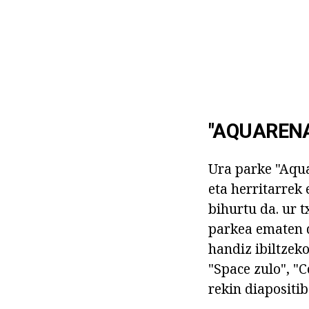
"AQUARENA
Ura parke "Aqua
eta herritarrek 
bihurtu da. ur t
parkea ematen d
handiz ibiltzek
"Space zulo", "
rekin diapositib