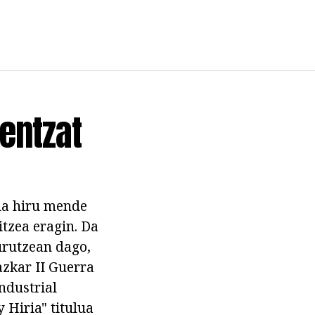
entzat
ela hiru mende
itzea eragin. Da
urutzean dago,
azkar II Guerra
ndustrial
 Hiria" titulua