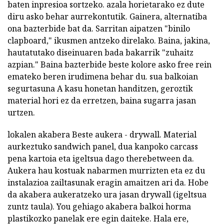
baten inpresioa sortzeko. azala horietarako ez dute
diru asko behar aurrekontutik. Gainera, alternatiba
ona bazterbide bat da. Sarritan aipatzen "binilo
clapboard," ikusmen antzeko direlako. Baina, jakina,
hautatutako diseinuaren bada bakarrik "zuhaitz
azpian." Baina bazterbide beste kolore asko free rein
emateko beren irudimena behar du. sua balkoian
segurtasuna A kasu honetan handitzen, geroztik
material hori ez da erretzen, baina sugarra jasan
urtzen.
lokalen akabera Beste aukera - drywall. Material
aurkeztuko sandwich panel, dua kanpoko carcass
pena kartoia eta igeltsua dago therebetween da.
Aukera hau kostuak nabarmen murrizten eta ez du
instalazioa zailtasunak eragin amaitzen ari da. Hobe
da akabera aukeratzeko ura jasan drywall (igeltsua
zuntz taula). You gehiago akabera balkoi horma
plastikozko panelak ere egin daiteke. Hala ere,