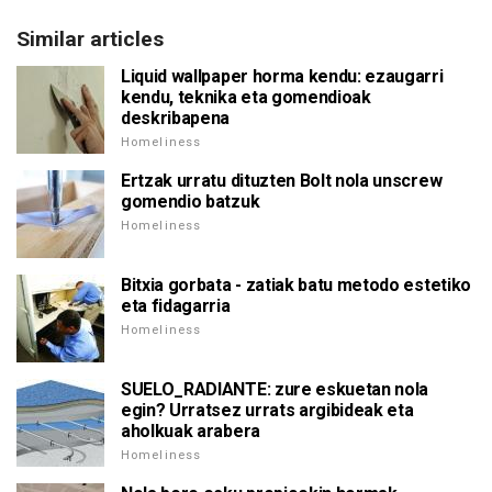
Similar articles
Liquid wallpaper horma kendu: ezaugarri
kendu, teknika eta gomendioak
deskribapena
Homeliness
Ertzak urratu dituzten Bolt nola unscrew
gomendio batzuk
Homeliness
Bitxia gorbata - zatiak batu metodo estetiko
eta fidagarria
Homeliness
SUELO_RADIANTE: zure eskuetan nola
egin? Urratsez urrats argibideak eta
aholkuak arabera
Homeliness