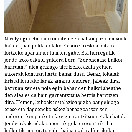
Nicely egin eta ondo mantentzen balkoi poza maisuak
bat da, joan polita delako eta aire freskoa batzuk
lortzeko apartamentu irten gabe. Eta horregatik
jende asko eskatu galdera bera: "Zer sheathe balkoi
barruan?" alea gehiago ulertzeko, azala gehien
aukerak kontuan hartu behar duzu. Beraz, lokalak
kristal lotutako lanak amaitu ondoren, jabeek dira,
barruan zer eta nola egin behar den balkoi sheathe
den alea ez da hain garrantzitsua berria harritzen
dira. Hemen, leihoak instalazioa pixka bat gehiago
eroso eta dagoeneko askoz beroagoa izan zen
ondoren, konponketa fase garrantzitsuenetako bat da.
Jende askok udako oporrak gela erosoa txiki bat
balkoitik marraztu nahi, baina ez du alferrikako