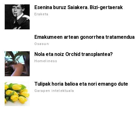
Esenina buruz Saiakera. Bizi-gertaerak
Eraketa
Emakumeen artean gonorrhea tratamendua
Osasun
Nola eta noiz Orchid transplantea?
Homeliness
Tulipak horia balioa eta nori emango dute
Garapen intelektuala