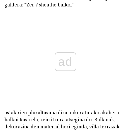
galdera: "Zer ? sheathe balkoi"
ad
ostalarien pluraltasuna dira aukeratutako akabera
balkoi Rastrela, zein itxura atsegina du. Balkoiak,
dekorazioa den material hori eginda, villa terrazak