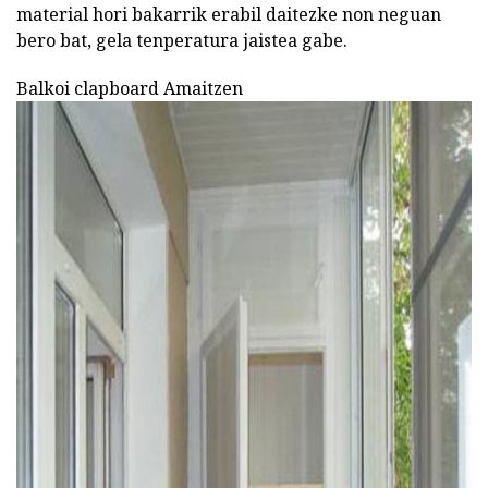
material hori bakarrik erabil daitezke non neguan
bero bat, gela tenperatura jaistea gabe.
Balkoi clapboard Amaitzen