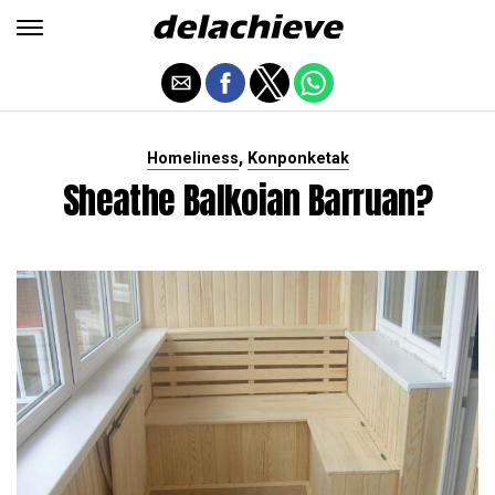
,
Homeliness
Konponketak
Sheathe Balkoian Barruan?