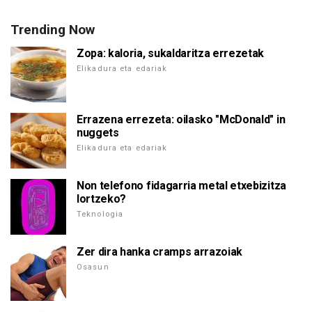
Trending Now
Zopa: kaloria, sukaldaritza errezetak
Elikadura eta edariak
Errazena errezeta: oilasko "McDonald" in
nuggets
Elikadura eta edariak
Non telefono fidagarria metal etxebizitza
lortzeko?
Teknologia
Zer dira hanka cramps arrazoiak
Osasun