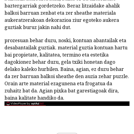
baztergarriak gordetzeko. Beraz litzaidake ahalik
balkoi barruan zenbat eta zer sheathe materiala
aukeratzerakoan dekorazioa ziur egoteko aukera
guztiak buruz jakin nahi dut.
prozesuan behar duzu, noski, kontuan abantailak eta
desabantailak guztiak. material guztia kontuan hartu
bai propietate, kalitatea, termino eta estetika
dagokionez behar duzu, gela txiki honetan dago
delako kaleko hurbilen. Baina, agian, ez duzu behar
da zer barruan balkoi sheathe den auzia zehar puzzle.
Orain arte material ezagunena eta frogatua da
zuhaitz bat da. Agian pixka bat garestiagoak dira,
baina kalitate handiko da.