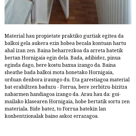
Material hau propietate praktiko guztiak egitea da
balkoi gela aukera ezin hobea bezala kontuan hartu
ahal izan zen. Baina beharrezkoa da arreta batetik
bertan Hornigaia egin dela. Bada, adibidez, pinua
eginda dago, bere kostu baxua izango da. Baina
sheathe bada balkoi mota honetako Hornigaia,
orduan denbora iraungo du. Eta garestiagoa material
bat erabiltzen baduzu - Forrua, bere zerbitzu-bizitza
nabarmen handiagoa izango da. Arau hau da: goi-
mailako klasearen Hornigaia, hobe bertatik sortu zen
materiala. Bide batez, to Forrua batekin lan
konbentzionalak baino askoz errazagoa.