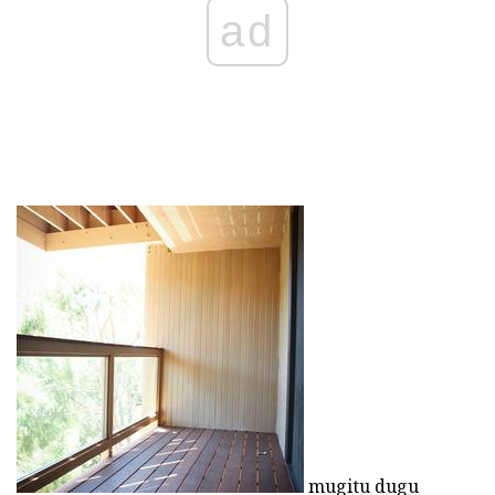
ad
mugitu dugu