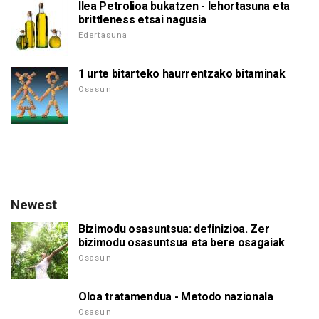
Ilea Petrolioa bukatzen - lehortasuna eta
brittleness etsai nagusia
Edertasuna
1 urte bitarteko haurrentzako bitaminak
Osasun
Newest
Bizimodu osasuntsua: definizioa. Zer
bizimodu osasuntsua eta bere osagaiak
Osasun
Oloa tratamendua - Metodo nazionala
Osasun