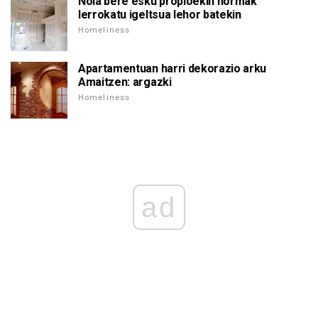
Nola bere esku propioekin hormak
lerrokatu igeltsua lehor batekin
Homeliness
Apartamentuan harri dekorazio arku
Amaitzen: argazki
Homeliness
ad