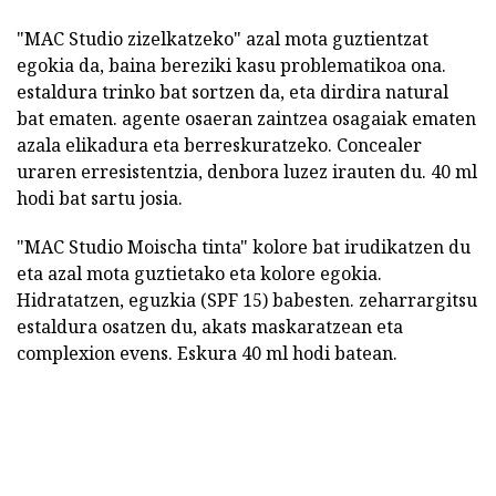
"MAC Studio zizelkatzeko" azal mota guztientzat
egokia da, baina bereziki kasu problematikoa ona.
estaldura trinko bat sortzen da, eta dirdira natural
bat ematen. agente osaeran zaintzea osagaiak ematen
azala elikadura eta berreskuratzeko. Concealer
uraren erresistentzia, denbora luzez irauten du. 40 ml
hodi bat sartu josia.
"MAC Studio Moischa tinta" kolore bat irudikatzen du
eta azal mota guztietako eta kolore egokia.
Hidratatzen, eguzkia (SPF 15) babesten. zeharrargitsu
estaldura osatzen du, akats maskaratzean eta
complexion evens. Eskura 40 ml hodi batean.