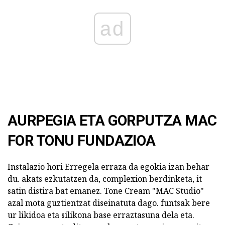
ad
AURPEGIA ETA GORPUTZA MAC
FOR TONU FUNDAZIOA
Instalazio hori Erregela erraza da egokia izan behar
du. akats ezkutatzen da, complexion berdinketa, it
satin distira bat emanez. Tone Cream "MAC Studio"
azal mota guztientzat diseinatuta dago. funtsak bere
ur likidoa eta silikona base erraztasuna dela eta.