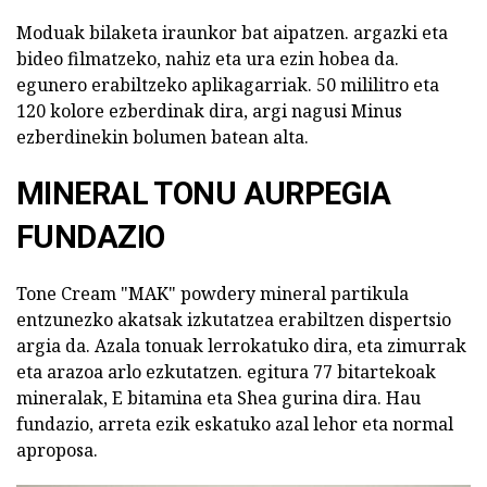
Moduak bilaketa iraunkor bat aipatzen. argazki eta
bideo filmatzeko, nahiz eta ura ezin hobea da.
egunero erabiltzeko aplikagarriak. 50 mililitro eta
120 kolore ezberdinak dira, argi nagusi Minus
ezberdinekin bolumen batean alta.
MINERAL TONU AURPEGIA
FUNDAZIO
Tone Cream "MAK" powdery mineral partikula
entzunezko akatsak izkutatzea erabiltzen dispertsio
argia da. Azala tonuak lerrokatuko dira, eta zimurrak
eta arazoa arlo ezkutatzen. egitura 77 bitartekoak
mineralak, E bitamina eta Shea gurina dira. Hau
fundazio, arreta ezik eskatuko azal lehor eta normal
aproposa.