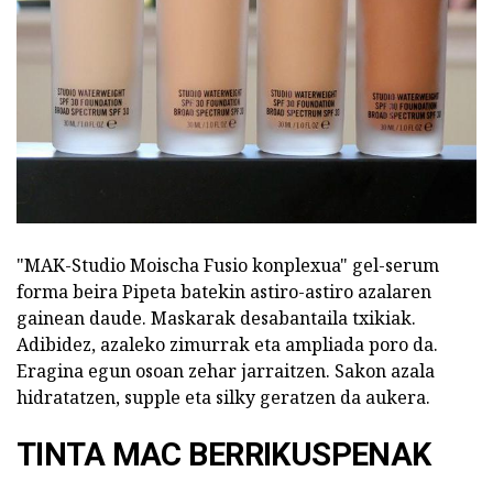
"MAK-Studio Moischa Fusio konplexua" gel-serum
forma beira Pipeta batekin astiro-astiro azalaren
gainean daude. Maskarak desabantaila txikiak.
Adibidez, azaleko zimurrak eta ampliada poro da.
Eragina egun osoan zehar jarraitzen. Sakon azala
hidratatzen, supple eta silky geratzen da aukera.
TINTA MAC BERRIKUSPENAK