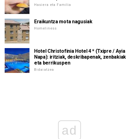
Hasiera eta Familia
Eraikuntza mota nagusiak
Homeliness
Hotel Christofinia Hotel 4 * (Txipre / Ayia
Napa): iritziak, deskribapenak, zenbakiak
eta berrikuspen
Bidaiatzea
ad