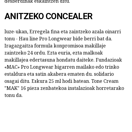
desberdinak eskaintzen ditu.
ANITZEKO CONCEALER
luze-ukan, Erregela fina eta zaintzeko azala oinarri
tonu - Hau line Pro Longwear bide berri bat da.
Iragazgaitza formula konpromisoa makillaje
zaintzeko 24 ordu. Ezta euria, ezta malkoak
makillajea edertasuna hondatu daiteke. Fundazioak
«MAC» Pro Longwear bigarren mailako edo trinko
estaldura eta satin akabera ematen du. solidario
osagai ditu. Eskura 25 ml hodi batean. Tone Cream
"MAK" 16 pieza zenbatekoa instalazioak horretarako
tonu da.