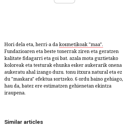
Hori dela eta, herri-a da
kosmetikoak "maa".
Fundazioaren eta beste tonerrak ziren eta geratzen
kalitate fidagarri eta goi bat. azala mota guztietako
koloreak eta testurak ehunka esker aukerarik onena
aukeratu ahal izango duzu. tonu itxura natural eta ez
du "maskara" efektua sortzeko. 6 ordu baino gehiago,
hau da, batez ere estimatzen gehienetan ekintza
iraupena.
Similar articles