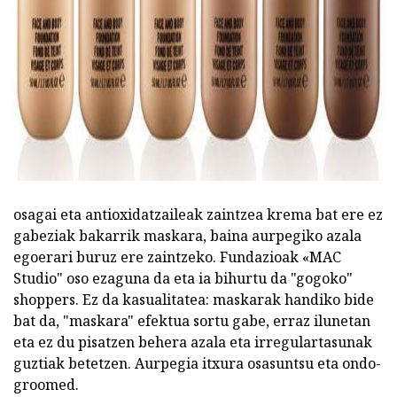
osagai eta antioxidatzaileak zaintzea krema bat ere ez
gabeziak bakarrik maskara, baina aurpegiko azala
egoerari buruz ere zaintzeko. Fundazioak «MAC
Studio" oso ezaguna da eta ia bihurtu da "gogoko"
shoppers. Ez da kasualitatea: maskarak handiko bide
bat da, "maskara" efektua sortu gabe, erraz ilunetan
eta ez du pisatzen behera azala eta irregulartasunak
guztiak betetzen. Aurpegia itxura osasuntsu eta ondo-
groomed.