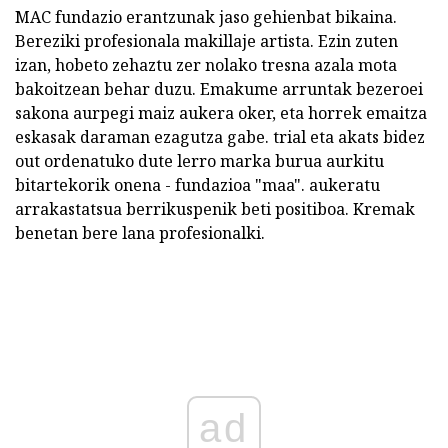
MAC fundazio erantzunak jaso gehienbat bikaina.
Bereziki profesionala makillaje artista. Ezin zuten
izan, hobeto zehaztu zer nolako tresna azala mota
bakoitzean behar duzu. Emakume arruntak bezeroei
sakona aurpegi maiz aukera oker, eta horrek emaitza
eskasak daraman ezagutza gabe. trial eta akats bidez
out ordenatuko dute lerro marka burua aurkitu
bitartekorik onena - fundazioa "maa". aukeratu
arrakastatsua berrikuspenik beti positiboa. Kremak
benetan bere lana profesionalki.
ad