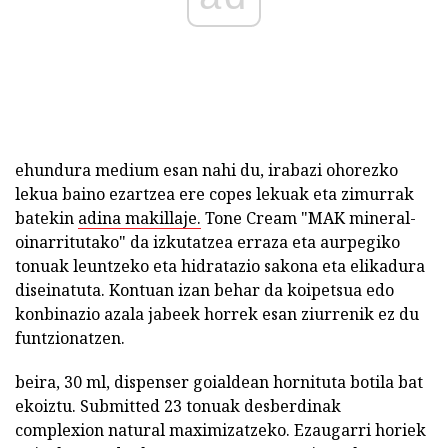
ehundura medium esan nahi du, irabazi ohorezko
lekua baino ezartzea ere copes lekuak eta zimurrak
batekin
adina makillaje.
Tone Cream "MAK mineral-
oinarritutako" da izkutatzea erraza eta aurpegiko
tonuak leuntzeko eta hidratazio sakona eta elikadura
diseinatuta. Kontuan izan behar da koipetsua edo
konbinazio azala jabeek horrek esan ziurrenik ez du
funtzionatzen.
beira, 30 ml, dispenser goialdean hornituta botila bat
ekoiztu. Submitted 23 tonuak desberdinak
complexion natural maximizatzeko. Ezaugarri horiek