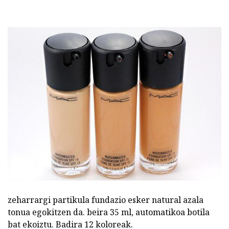
zeharrargi partikula fundazio esker natural azala
tonua egokitzen da. beira 35 ml, automatikoa botila
bat ekoiztu. Badira 12 koloreak.