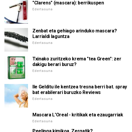
"Clarens" (mascara): berrikuspen
Edertasuna
Zenbat eta gehiago arinduko mascara?
Larrialdi laguntza
Edertasuna
Txinako zuritzeko krema "tea Green": zer
dakigu berari buruz?
Edertasuna
Ile Gelditu ile kentzea tresna berri bat. spray
bat erabilerari buruzko Reviews
Edertasuna
Mascara L'Oreal - kritikak eta ezaugarriak
Edertasuna
Peelinga kimikoa. Zergatik?