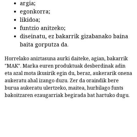
argia;
egonkorra;
likidoa;
funtzio anitzeko;
diseinatu, ez bakarrik gizabanako baina
baita gorputza da.
Horrelako aniztasuna aurki daiteke, agian, bakarrik
"MAK". Marka euren produktuak desberdinak adin
eta azal mota ikusirik egin du, beraz, aukerarik onena
aukeratu ahal izango duzu. Zer da oraindik bere
burua aukeratu ulertzeko, maitea, hurbilago funts
bakoitzaren ezaugarriak begirada bat hartuko dugu.