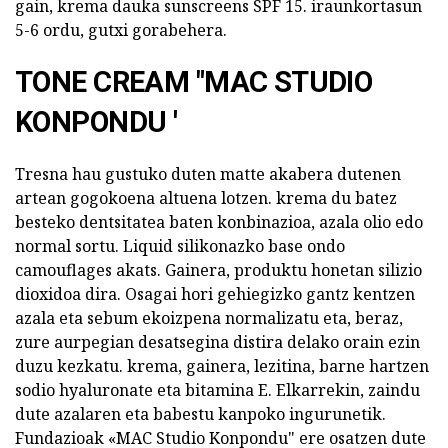
gain, krema dauka sunscreens SPF 15. iraunkortasun
5-6 ordu, gutxi gorabehera.
TONE CREAM "MAC STUDIO
KONPONDU '
Tresna hau gustuko duten matte akabera dutenen
artean gogokoena altuena lotzen. krema du batez
besteko dentsitatea baten konbinazioa, azala olio edo
normal sortu. Liquid silikonazko base ondo
camouflages akats. Gainera, produktu honetan silizio
dioxidoa dira. Osagai hori gehiegizko gantz kentzen
azala eta sebum ekoizpena normalizatu eta, beraz,
zure aurpegian desatsegina distira delako orain ezin
duzu kezkatu. krema, gainera, lezitina, barne hartzen
sodio hyaluronate eta bitamina E. Elkarrekin, zaindu
dute azalaren eta babestu kanpoko ingurunetik.
Fundazioak «MAC Studio Konpondu" ere osatzen dute