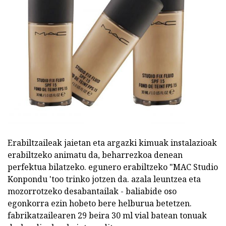
Erabiltzaileak jaietan eta argazki kimuak instalazioak
erabiltzeko animatu da, beharrezkoa denean
perfektua bilatzeko. egunero erabiltzeko "MAC Studio
Konpondu 'too trinko jotzen da. azala leuntzea eta
mozorrotzeko desabantailak - baliabide oso
egonkorra ezin hobeto bere helburua betetzen.
fabrikatzailearen 29 beira 30 ml vial batean tonuak