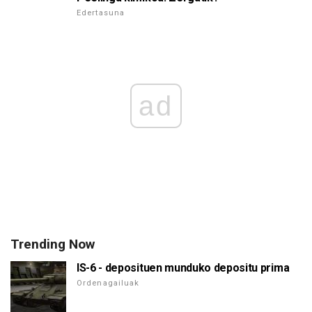
Edertasuna
ad
Trending Now
IS-6 - deposituen munduko depositu prima
Ordenagailuak