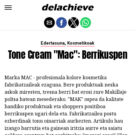
,
Edertasuna
Kosmetikoak
Tone Cream "Mac": Berrikuspen
Marka MAC - profesionala kolore kosmetika
fabrikatzaileak ezaguna. Bere produktuak neska
askok miresten, tresna berri bat erosi zure Makillaje
poltsa batean mesederako. "MAK" ospea da kalitate
handiko produktuak eta shoppers positiboa
berrikuspen ugari dela eta. Fabrikatzailea postu
ezberdinak tonu oinarriak aurkezten. Artikulu hau
izango barrutia eta gainean iritzia aurre eta saiatu