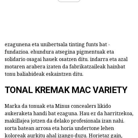
ezagunena eta unibertsala tinting funts bat -
fundazioa. ehundura atsegina pigmentuak eta
solidario osagai hauek osatzen ditu. indarra eta azal
motaren arabera izaten da fabrikatzaileak hainbat
tonu baliabideak eskaintzen ditu.
TONAL KREMAK MAC VARIETY
Marka da tonuak eta Minus concealers likido
aukeraketa handi bat ezaguna. Hau ez da harritzekoa,
makillajea jotzen da delako profesionala izan nahi.
sorta batean arrosa eta horia undertone lehen
koloreak aurkitu ahal izango duzu. Horietaz gain,