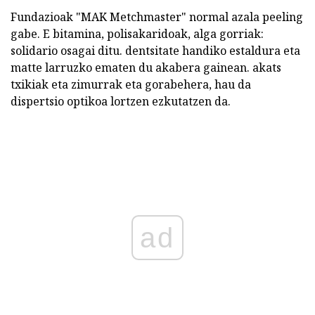
Fundazioak "MAK Metchmaster" normal azala peeling
gabe. E bitamina, polisakaridoak, alga gorriak:
solidario osagai ditu. dentsitate handiko estaldura eta
matte larruzko ematen du akabera gainean. akats
txikiak eta zimurrak eta gorabehera, hau da
dispertsio optikoa lortzen ezkutatzen da.
ad