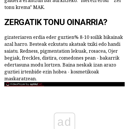
galdera erantzun bat aurkitzeko: "merezi erosi" "Zer
tonu krema" MAK.
ZERGATIK TONU OINARRIA?
gizateriaren erdia eder guztien% 8-10 soilik bikainak
azal harro. Besteak ezkutatu akatsak txiki edo handi
saiatu. Redness, pigmentation lekuak, rosacea, Ojer
begiak, freckles, distira, comedones pean - bakarrik
edertasuna modu lortzen. Baina neskak izan arazo
guztiei irtenbide ezin hobea - kosmetikoak
maskaratzean.
ad