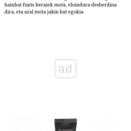
hainbat funts beraiek mota, ehundura desberdina
dira, eta azal mota jakin bat egokia.
ad