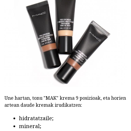
Une hartan, tonu "MAK" krema 9 posizioak, eta horien
artean daude kremak irudikatzen:
hidratatzaile;
mineral;