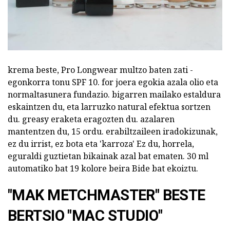
krema beste, Pro Longwear multzo baten zati -
egonkorra tonu SPF 10. for joera egokia azala olio eta
normaltasunera fundazio. bigarren mailako estaldura
eskaintzen du, eta larruzko natural efektua sortzen
du. greasy eraketa eragozten du. azalaren
mantentzen du, 15 ordu. erabiltzaileen iradokizunak,
ez du irrist, ez bota eta 'karroza' Ez du, horrela,
eguraldi guztietan bikainak azal bat ematen. 30 ml
automatiko bat 19 kolore beira Bide bat ekoiztu.
"MAK METCHMASTER" BESTE
BERTSIO "MAC STUDIO"