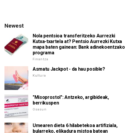
Newest
Nola pentsioa transferitzeko Aurrezki
Kutxa-txartela at? Pentsio Aurrezki Kutxa
mapa baten gainean: Bank adinekoentzako
programa
Finantza
Asmatu Jackpot - da hau posible?
Kultura
"Misoprostol": Antzeko, argibideak,
berrikuspen
Osasun
Umearen dieta 6 hilabetekoa artifiziala,
bularreko, elikadura mistoa batean