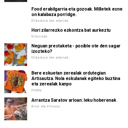
Food erabilgarria eta gozoak. Milletek esne
on kalabaza porridge.
Elikadura eta edariak
Hori zilarrezko ezkontza bat aurkeztu
Erlazioak
Neguan prestaketa - posible ote den sagar
izozteko?
Elikadura eta edariak
Bere eskuetan zerealak ordutegian
Artisautza. Nola eskulanak egiteko buztina
eta zerealak kanpo
Hobby
Arrantza Saratov arloan: leku hoberenak
Kirol eta Fitness