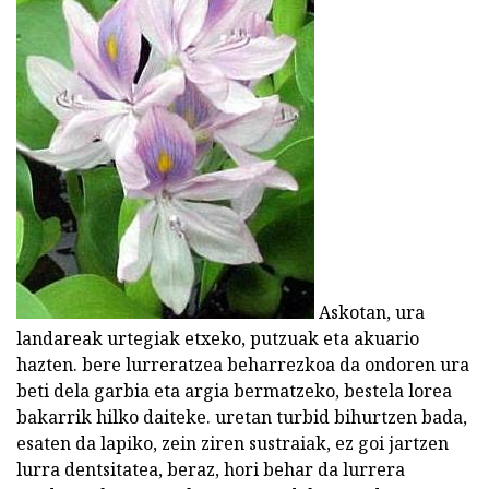
Askotan, ura
landareak urtegiak etxeko, putzuak eta akuario
hazten. bere lurreratzea beharrezkoa da ondoren ura
beti dela garbia eta argia bermatzeko, bestela lorea
bakarrik hilko daiteke. uretan turbid bihurtzen bada,
esaten da lapiko, zein ziren sustraiak, ez goi jartzen
lurra dentsitatea, beraz, hori behar da lurrera