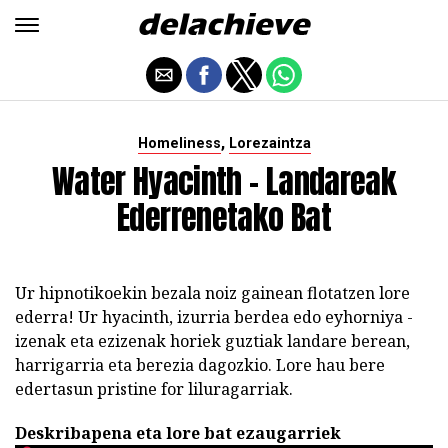
,
Homeliness
Lorezaintza
Water Hyacinth - Landareak
Ederrenetako Bat
Ur hipnotikoekin bezala noiz gainean flotatzen lore
ederra! Ur hyacinth, izurria berdea edo eyhorniya -
izenak eta ezizenak horiek guztiak landare berean,
harrigarria eta berezia dagozkio. Lore hau bere
edertasun pristine for liluragarriak.
Deskribapena eta lore bat ezaugarriek