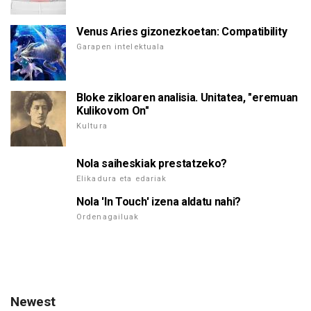
Venus Aries gizonezkoetan: Compatibility
Garapen intelektuala
Bloke zikloaren analisia. Unitatea, "eremuan
Kulikovom On"
Kultura
Nola saiheskiak prestatzeko?
Elikadura eta edariak
Nola 'In Touch' izena aldatu nahi?
Ordenagailuak
Newest