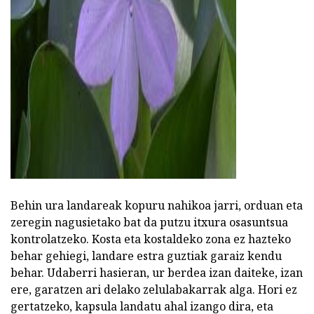
Behin ura landareak kopuru nahikoa jarri, orduan eta
zeregin nagusietako bat da putzu itxura osasuntsua
kontrolatzeko. Kosta eta kostaldeko zona ez hazteko
behar gehiegi, landare estra guztiak garaiz kendu
behar. Udaberri hasieran, ur berdea izan daiteke, izan
ere, garatzen ari delako zelulabakarrak alga. Hori ez
gertatzeko, kapsula landatu ahal izango dira, eta