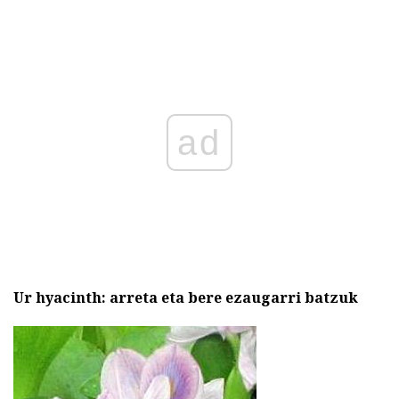
ad
Ur hyacinth: arreta eta bere ezaugarri batzuk