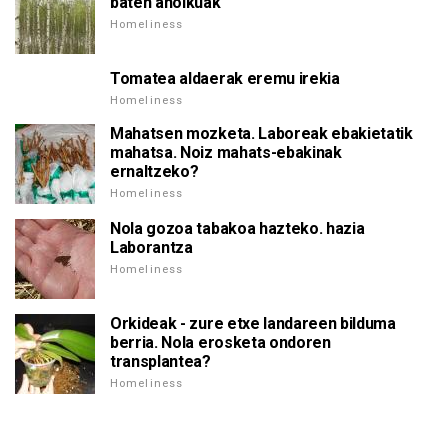
baten aholkuak
Homeliness
Tomatea aldaerak eremu irekia
Homeliness
Mahatsen mozketa. Laboreak ebakietatik
mahatsa. Noiz mahats-ebakinak
ernaltzeko?
Homeliness
Nola gozoa tabakoa hazteko. hazia
Laborantza
Homeliness
Orkideak - zure etxe landareen bilduma
berria. Nola erosketa ondoren
transplantea?
Homeliness