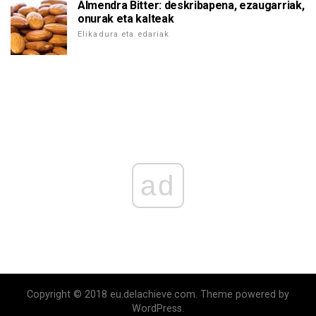
Almendra Bitter: deskribapena, ezaugarriak,
onurak eta kalteak
Elikadura eta edariak
ad
Copyright © 2018 eu.delachieve.com. Theme powered by
WordPress.