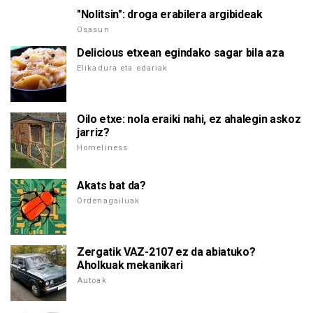
"Nolitsin": droga erabilera argibideak
Osasun
Delicious etxean egindako sagar bila aza
Elikadura eta edariak
Oilo etxe: nola eraiki nahi, ez ahalegin askoz
jarriz?
Homeliness
Akats bat da?
Ordenagailuak
Zergatik VAZ-2107 ez da abiatuko?
Aholkuak mekanikari
Autoak