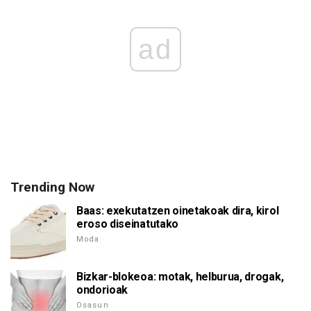
ad
Trending Now
Baas: exekutatzen oinetakoak dira, kirol
eroso diseinatutako
Moda
Bizkar-blokeoa: motak, helburua, drogak,
ondorioak
Osasun