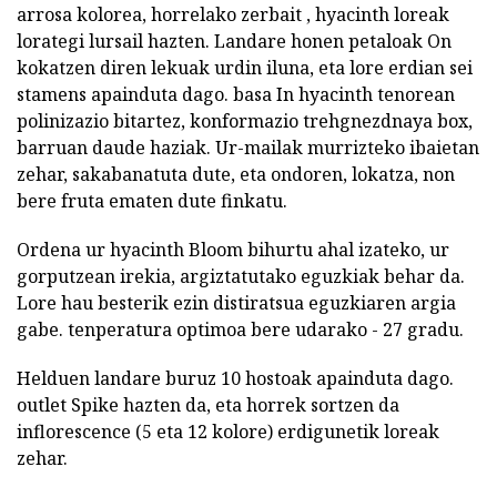
arrosa kolorea, horrelako zerbait , hyacinth loreak
lorategi lursail hazten. Landare honen petaloak On
kokatzen diren lekuak urdin iluna, eta lore erdian sei
stamens apainduta dago. basa In hyacinth tenorean
polinizazio bitartez, konformazio trehgnezdnaya box,
barruan daude haziak. Ur-mailak murrizteko ibaietan
zehar, sakabanatuta dute, eta ondoren, lokatza, non
bere fruta ematen dute finkatu.
Ordena ur hyacinth Bloom bihurtu ahal izateko, ur
gorputzean irekia, argiztatutako eguzkiak behar da.
Lore hau besterik ezin distiratsua eguzkiaren argia
gabe. tenperatura optimoa bere udarako - 27 gradu.
Helduen landare buruz 10 hostoak apainduta dago.
outlet Spike hazten da, eta horrek sortzen da
inflorescence (5 eta 12 kolore) erdigunetik loreak
zehar.