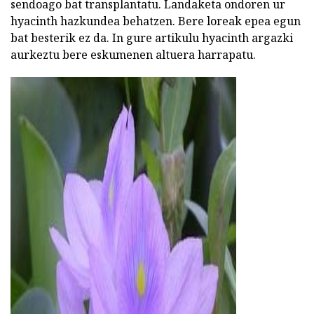
sendoago bat transplantatu. Landaketa ondoren ur
hyacinth hazkundea behatzen. Bere loreak epea egun
bat besterik ez da. In gure artikulu hyacinth argazki
aurkeztu bere eskumenen altuera harrapatu.