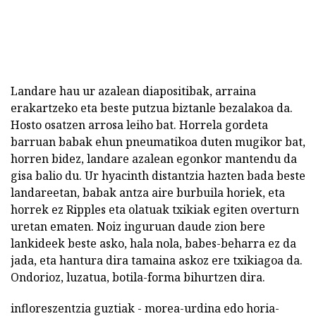
Landare hau ur azalean diapositibak, arraina
erakartzeko eta beste putzua biztanle bezalakoa da.
Hosto osatzen arrosa leiho bat. Horrela gordeta
barruan babak ehun pneumatikoa duten mugikor bat,
horren bidez, landare azalean egonkor mantendu da
gisa balio du. Ur hyacinth distantzia hazten bada beste
landareetan, babak antza aire burbuila horiek, eta
horrek ez Ripples eta olatuak txikiak egiten overturn
uretan ematen. Noiz inguruan daude zion bere
lankideek beste asko, hala nola, babes-beharra ez da
jada, eta hantura dira tamaina askoz ere txikiagoa da.
Ondorioz, luzatua, botila-forma bihurtzen dira.
infloreszentzia guztiak - morea-urdina edo horia-