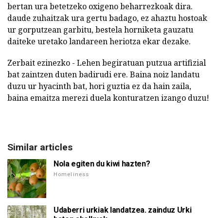
bertan ura betetzeko oxigeno beharrezkoak dira.
daude zuhaitzak ura gertu badago, ez ahaztu hostoak
ur gorputzean garbitu, bestela horniketa gauzatu
daiteke uretako landareen heriotza ekar dezake.
Zerbait ezinezko - Lehen begiratuan putzua artifizial
bat zaintzen duten badirudi ere. Baina noiz landatu
duzu ur hyacinth bat, hori guztia ez da hain zaila,
baina emaitza merezi duela konturatzen izango duzu!
Similar articles
Nola egiten du kiwi hazten?
Homeliness
Udaberri urkiak landatzea. zainduz Urki