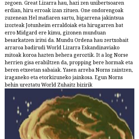
zegoen. Great Lizarra hau, hazi zen unibertsoaren
erdian, hiru erroak izan zituen. One ondorengoak
zuzenean Hel mafiaren sartu, bigarrena jakintsua
izozteak Jotunheim erraldoiak eta hirugarren bat
erro Midgard ere kimu, gizonen munduan
besarkatzen iritsi da. Mundu Ordena hau zertxobait
arraroa badirudi World Lizarra Eskandinaviako
mitoak koroa hazten behera geroztik. It a log Norse
herrien gisa erabiltzen da, propping bere hormak eta
beren etxeetan sabaiak. Yasen arreba Norns zaintzen,
iraganeko eta etorkizuneko jainkosa. Egun Norns
behin ureztatu World Zuhaitz bizirik