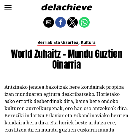
,
Berriak Eta Gizartea
Kultura
World Zuhaitz - Mundu Guztien
Oinarria
Antzinako jendea bakoitzak bere kondairak propioa
izan munduaren egitura deskribatzeko. Horietako
asko errotik desberdinak dira, baina bere ondoko
kulturen aurreikuspenak, oro har, oso antzekoak dira.
Bereziki indartsu Eslaviar eta Eskandinaviako herrien
kondaira bera dira. Eta horiek beste ardatza ere,
existitzen diren mundu guztien euskarri mundu