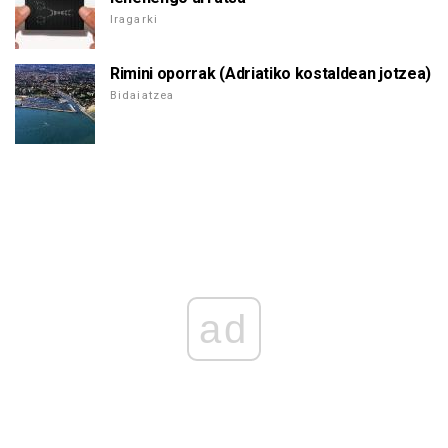
Iragarki
Rimini oporrak (Adriatiko kostaldean jotzea)
Bidaiatzea
ad