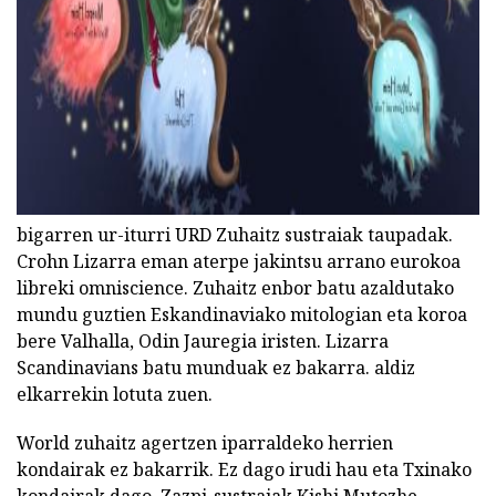
bigarren ur-iturri URD Zuhaitz sustraiak taupadak.
Crohn Lizarra eman aterpe jakintsu arrano eurokoa
libreki omniscience. Zuhaitz enbor batu azaldutako
mundu guztien Eskandinaviako mitologian eta koroa
bere Valhalla, Odin Jauregia iristen. Lizarra
Scandinavians batu munduak ez bakarra. aldiz
elkarrekin lotuta zuen.
World zuhaitz agertzen iparraldeko herrien
kondairak ez bakarrik. Ez dago irudi hau eta Txinako