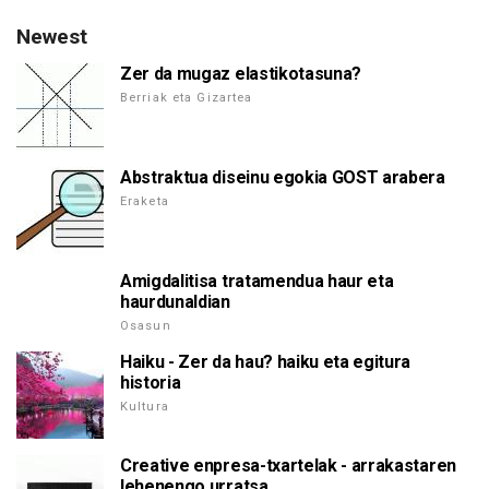
Newest
Zer da mugaz elastikotasuna?
Berriak eta Gizartea
Abstraktua diseinu egokia GOST arabera
Eraketa
Amigdalitisa tratamendua haur eta
haurdunaldian
Osasun
Haiku - Zer da hau? haiku eta egitura
historia
Kultura
Creative enpresa-txartelak - arrakastaren
lehenengo urratsa