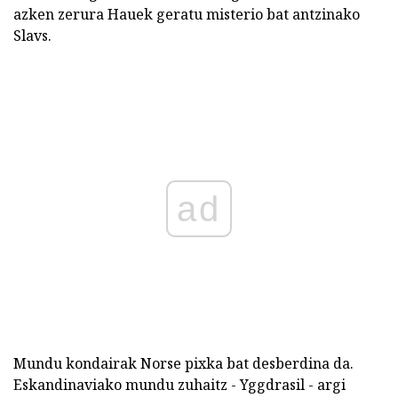
azken zerura Hauek geratu misterio bat antzinako
Slavs.
ad
Mundu kondairak Norse pixka bat desberdina da.
Eskandinaviako mundu zuhaitz - Yggdrasil - argi