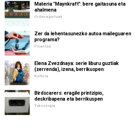
Materia "Maynkraft": bere gaitasuna eta
ahalmena
Ordenagailuak
Zer da lehentasunezko autoa maileguaren
programa?
Finantza
Elena Zvezdnaya: serie liburu guztiak
(zerrenda), izena, berrikuspen
Kultura
Birdscarers: eragile printzipio,
deskribapena eta berrikuspen
Teknologia