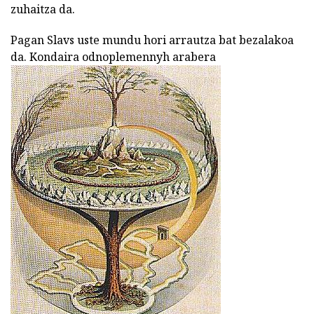
zuhaitza da.
Pagan Slavs uste mundu hori arrautza bat bezalakoa
da. Kondaira odnoplemennyh arabera