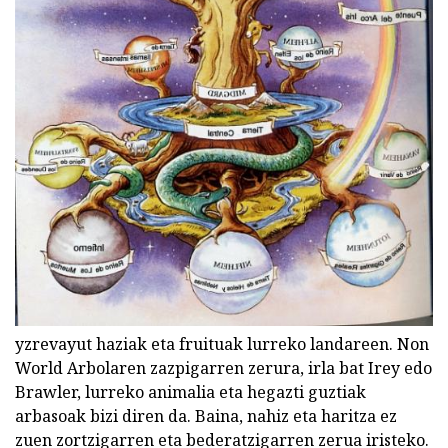
yzrevayut haziak eta fruituak lurreko landareen. Non
World Arbolaren zazpigarren zerura, irla bat Irey edo
Brawler, lurreko animalia eta hegazti guztiak
arbasoak bizi diren da. Baina, nahiz eta haritza ez
zuen zortzigarren eta bederatzigarren zerua iristeko.