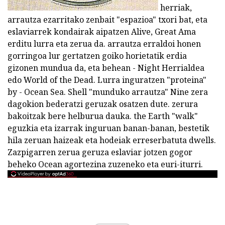
herriak,
arrautza ezarritako zenbait "espazioa" txori bat, eta
eslaviarrek kondairak aipatzen Alive, Great Ama
erditu lurra eta zerua da. arrautza erraldoi honen
gorringoa lur gertatzen goiko horietatik erdia
gizonen mundua da, eta behean - Night Herrialdea
edo World of the Dead. Lurra inguratzen "proteina"
by - Ocean Sea. Shell "munduko arrautza" Nine zera
dagokion bederatzi geruzak osatzen dute. zerura
bakoitzak bere helburua dauka. the Earth "walk"
eguzkia eta izarrak inguruan banan-banan, bestetik
hila zeruan haizeak eta hodeiak erreserbatuta dwells.
Zazpigarren zerua geruza eslaviar jotzen gogor
beheko Ocean agortezina zuzeneko eta euri-iturri.