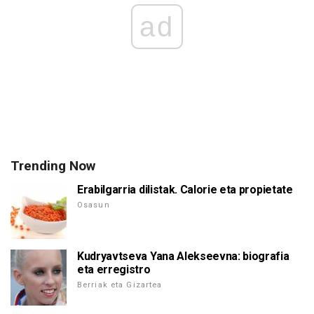
ad
Trending Now
Erabilgarria dilistak. Calorie eta propietate
Osasun
Kudryavtseva Yana Alekseevna: biografia
eta erregistro
Berriak eta Gizartea