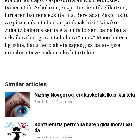
kondairak dago. Zazpi-sustraiak Kishi Mutozhe,
txinera
Life Arbolaren,
zazpi iturrietatik elikatzen,
lurraren barrena ezkutatuta. Bere adar Zazpi ukitu
zazpi zeruak, eta bertan jainkoak bizi. Txinako
zuhaitz bakarra zerua eta lurra lotzen, baina baita
eskailera bat, gora eta behera "oinez" Moon batera
Eguzkia, baita heroiak eta sages gisa balio - giza
mundua eta zeruak arteko bitartekari.
Similar articles
Nizhny Novgorod, erakusketak: Ikusi kartela
Berriak eta Gizartea
Kontzientzia pertsona baten gida moral bat
da
Berriak eta Gizartea