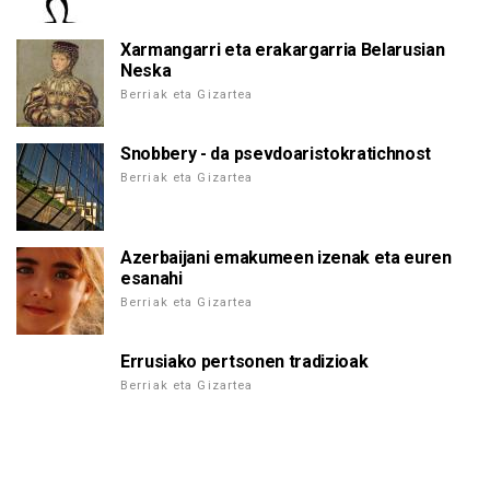
Xarmangarri eta erakargarria Belarusian
Neska
Berriak eta Gizartea
Snobbery - da psevdoaristokratichnost
Berriak eta Gizartea
Azerbaijani emakumeen izenak eta euren
esanahi
Berriak eta Gizartea
Errusiako pertsonen tradizioak
Berriak eta Gizartea