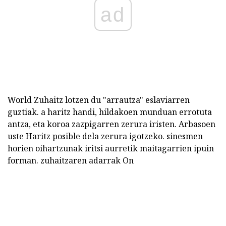
ad
World Zuhaitz lotzen du "arrautza" eslaviarren
guztiak. a haritz handi, hildakoen munduan errotuta
antza, eta koroa zazpigarren zerura iristen. Arbasoen
uste Haritz posible dela zerura igotzeko. sinesmen
horien oihartzunak iritsi aurretik maitagarrien ipuin
forman. zuhaitzaren adarrak On