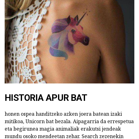
HISTORIA APUR BAT
honen ospea handitzeko azken joera batean izaki
mitikoa, Unicorn bat bezala. Aipagarria da errespetua
eta begirunea magia animaliak erakutsi jendeak
mundu osoko mendeetan zehar. Search zezenekin