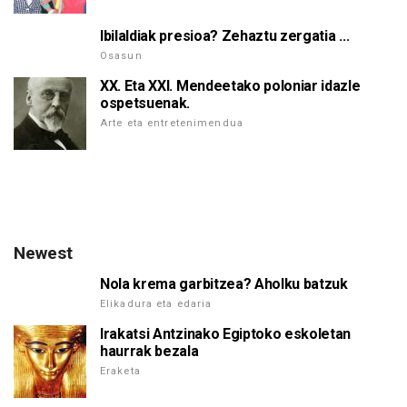
Ibilaldiak presioa? Zehaztu zergatia ...
Osasun
XX. Eta XXI. Mendeetako poloniar idazle
ospetsuenak.
Arte eta entretenimendua
Newest
Nola krema garbitzea? Aholku batzuk
Elikadura eta edaria
Irakatsi Antzinako Egiptoko eskoletan
haurrak bezala
Eraketa