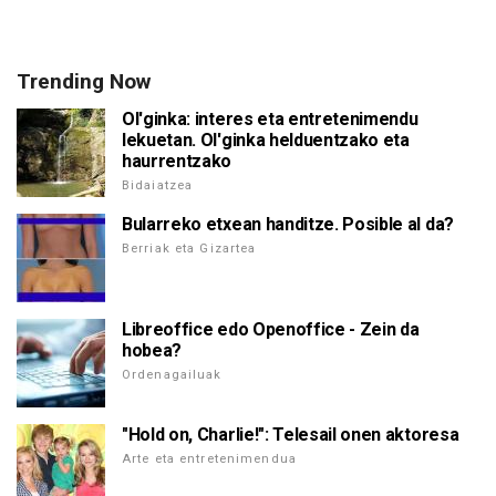
Trending Now
Ol'ginka: interes eta entretenimendu
lekuetan. Ol'ginka helduentzako eta
haurrentzako
Bidaiatzea
Bularreko etxean handitze. Posible al da?
Berriak eta Gizartea
Libreoffice edo Openoffice - Zein da
hobea?
Ordenagailuak
"Hold on, Charlie!": Telesail onen aktoresa
Arte eta entretenimendua