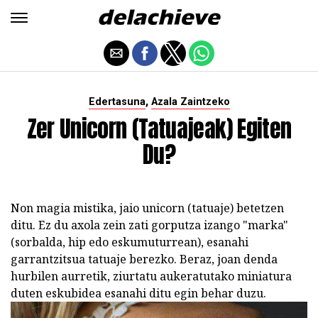
,
Edertasuna
Azala Zaintzeko
Zer Unicorn (tatuajeak) Egiten
Du?
Non magia mistika, jaio unicorn (tatuaje) betetzen
ditu. Ez du axola zein zati gorputza izango "marka"
(sorbalda, hip edo eskumuturrean), esanahi
garrantzitsua tatuaje berezko. Beraz, joan denda
hurbilen aurretik, ziurtatu aukeratutako miniatura
duten eskubidea esanahi ditu egin behar duzu.