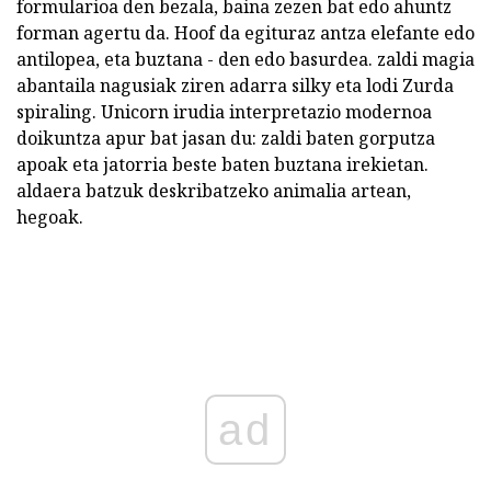
formularioa den bezala, baina zezen bat edo ahuntz
forman agertu da. Hoof da egituraz antza elefante edo
antilopea, eta buztana - den edo basurdea. zaldi magia
abantaila nagusiak ziren adarra silky eta lodi Zurda
spiraling. Unicorn irudia interpretazio modernoa
doikuntza apur bat jasan du: zaldi baten gorputza
apoak eta jatorria beste baten buztana irekietan.
aldaera batzuk deskribatzeko animalia artean,
hegoak.
ad