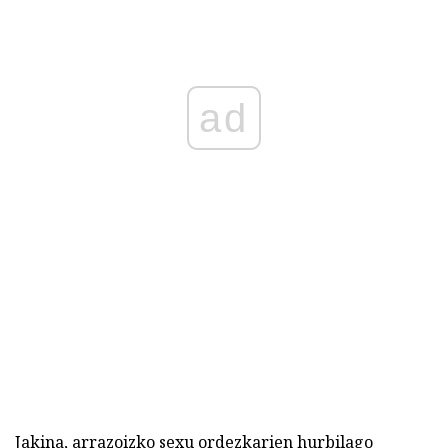
ad
Jakina, arrazoizko sexu ordezkarien hurbilago