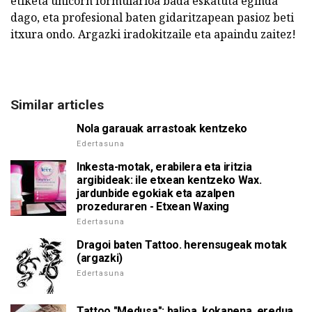
etiketa unicorn formularioa bada eskatuta eginda
dago, eta profesional baten gidaritzapean pasioz beti
itxura ondo. Argazki iradokitzaile eta apaindu zaitez!
Similar articles
Nola garauak arrastoak kentzeko
Edertasuna
Inkesta-motak, erabilera eta iritzia
argibideak: ile etxean kentzeko Wax.
jardunbide egokiak eta azalpen
prozeduraren - Etxean Waxing
Edertasuna
Dragoi baten Tattoo. herensugeak motak
(argazki)
Edertasuna
Tattoo "Medusa": balioa, kokapena, eredua