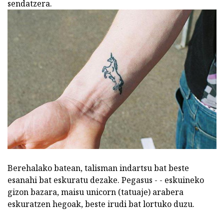
sendatzera.
Berehalako batean, talisman indartsu bat beste
esanahi bat eskuratu dezake. Pegasus - - eskuineko
gizon bazara, maisu unicorn (tatuaje) arabera
eskuratzen hegoak, beste irudi bat lortuko duzu.