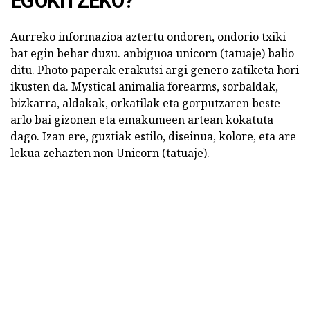
EGOKITZEKO?
Aurreko informazioa aztertu ondoren, ondorio txiki
bat egin behar duzu. anbiguoa unicorn (tatuaje) balio
ditu. Photo paperak erakutsi argi genero zatiketa hori
ikusten da. Mystical animalia forearms, sorbaldak,
bizkarra, aldakak, orkatilak eta gorputzaren beste
arlo bai gizonen eta emakumeen artean kokatuta
dago. Izan ere, guztiak estilo, diseinua, kolore, eta are
lekua zehazten non Unicorn (tatuaje).