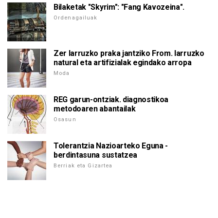
Bilaketak "Skyrim": "Fang Kavozeina".
Ordenagailuak
Zer larruzko praka jantziko From. larruzko
natural eta artifizialak egindako arropa
Moda
REG garun-ontziak. diagnostikoa
metodoaren abantailak
Osasun
Tolerantzia Nazioarteko Eguna -
berdintasuna sustatzea
Berriak eta Gizartea