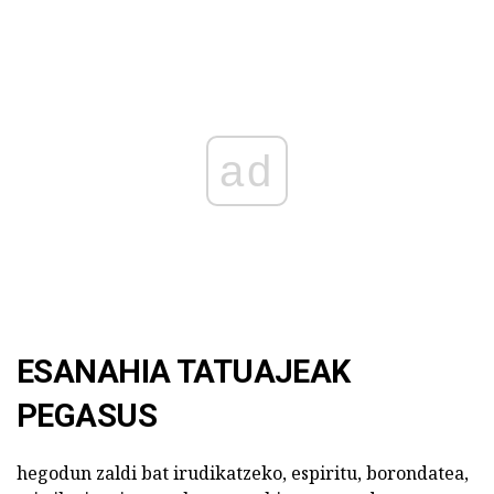
ad
ESANAHIA TATUAJEAK
PEGASUS
hegodun zaldi bat irudikatzeko, espiritu, borondatea,