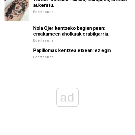
aukeratu.
Edertasuna
Nola Ojer kentzeko begien pean:
emakumeen aholkuak erabilgarria.
Edertasuna
Papillomas kentzea etxean: ez egin
Edertasuna
ad