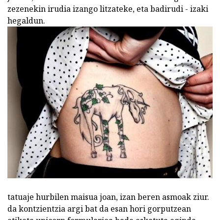
zezenekin irudia izango litzateke, eta badirudi - izaki
hegaldun.
tatuaje hurbilen maisua joan, izan beren asmoak ziur.
da kontzientzia argi bat da esan hori gorputzean