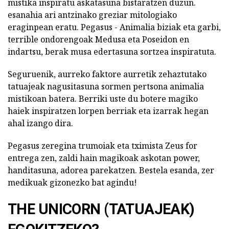
mistika inspiratu askatasuna bistaratzen duzun.
esanahia ari antzinako greziar mitologiako
eraginpean eratu. Pegasus - Animalia biziak eta garbi,
terrible ondorengoak Medusa eta Poseidon en
indartsu, berak musa edertasuna sortzea inspiratuta.
Seguruenik, aurreko faktore aurretik zehaztutako
tatuajeak nagusitasuna sormen pertsona animalia
mistikoan batera. Berriki uste du botere magiko
haiek inspiratzen lorpen berriak eta izarrak hegan
ahal izango dira.
Pegasus zeregina trumoiak eta tximista Zeus for
entrega zen, zaldi hain magikoak askotan power,
handitasuna, adorea parekatzen. Bestela esanda, zer
medikuak gizonezko bat agindu!
THE UNICORN (TATUAJEAK)