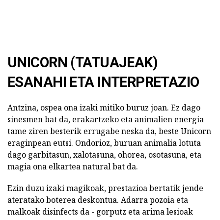
UNICORN (TATUAJEAK)
ESANAHI ETA INTERPRETAZIO
Antzina, ospea ona izaki mitiko buruz joan. Ez dago
sinesmen bat da, erakartzeko eta animalien energia
tame ziren besterik errugabe neska da, beste Unicorn
eraginpean eutsi. Ondorioz, buruan animalia lotuta
dago garbitasun, xalotasuna, ohorea, osotasuna, eta
magia ona elkartea natural bat da.
Ezin duzu izaki magikoak, prestazioa bertatik jende
ateratako boterea deskontua. Adarra pozoia eta
malkoak disinfects da - gorputz eta arima lesioak