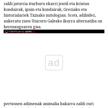
zaldi jatorria iturburu ekarri jentil eta kristau
kondairak, ipuin eta kondairak, Greziako eta
historialariek Txinako mitologian. Scots, adibidez,
aukeratu zuen Unicorn Galesko ikurra alternatiba on
herensugearen gisa.
ad
pertsonen adimenak animalia bakarra zaldi zuri