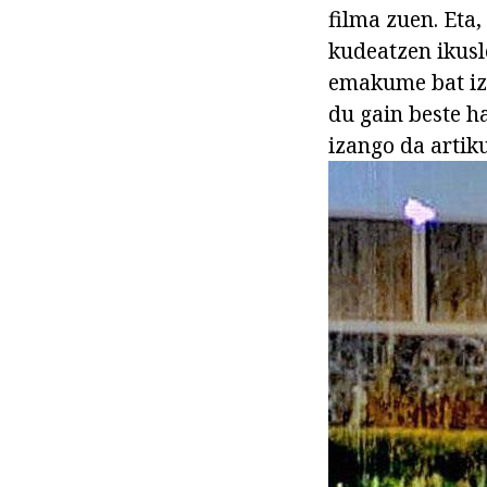
filma zuen. Eta,
kudeatzen ikusl
emakume bat iza
du gain beste h
izango da artik