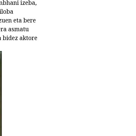
mbhani izeba,
iloba
zuen eta bere
bera asmatu
a bidez aktore