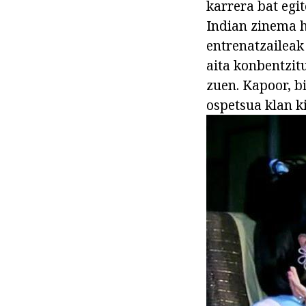
karrera bat egi
Indian zinema h
entrenatzaileak
aita konbentzit
zuen. Kapoor, b
ospetsua klan k