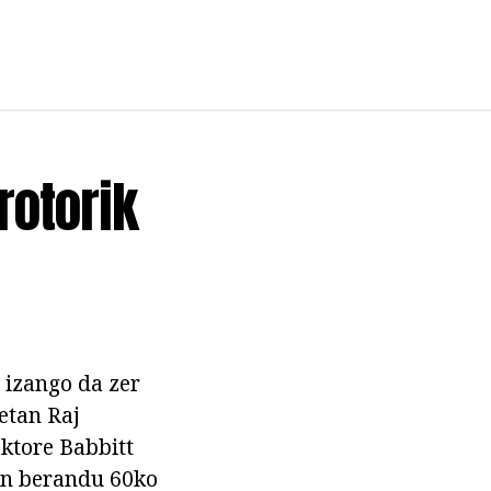
rotorik
 izango da zer
etan Raj
ktore Babbitt
dun berandu 60ko