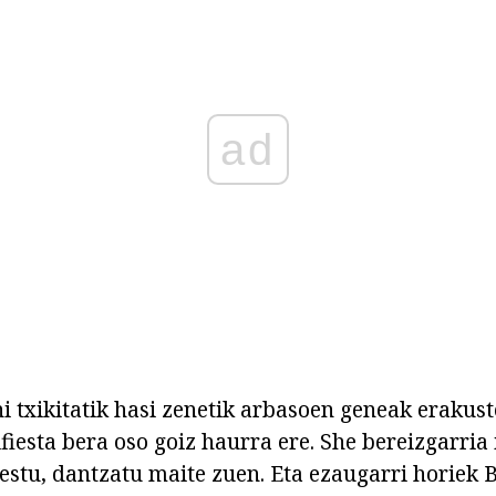
ad
txikitatik hasi zenetik arbasoen geneak erakust
iesta bera oso goiz haurra ere. She bereizgarria
estu, dantzatu maite zuen. Eta ezaugarri horiek