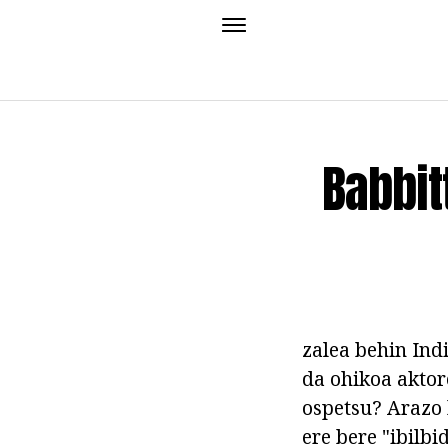
Babbit
zalea behin Ind
da ohikoa aktor
ospetsu? Arazo 
ere bere "ibilb