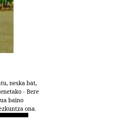
tu, neska bat,
enetako - Bere
rua baino
ezkuntza ona.