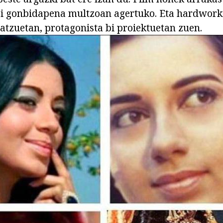
tsi gonbidapena multzoan agertuko. Eta hardwork
Batzuetan, protagonista bi proiektuetan zuen.