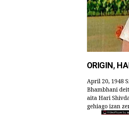
ORIGIN, 
April 20, 1948 
Bhambhani deitu
aita Hari Shivda
gehiago izan ze