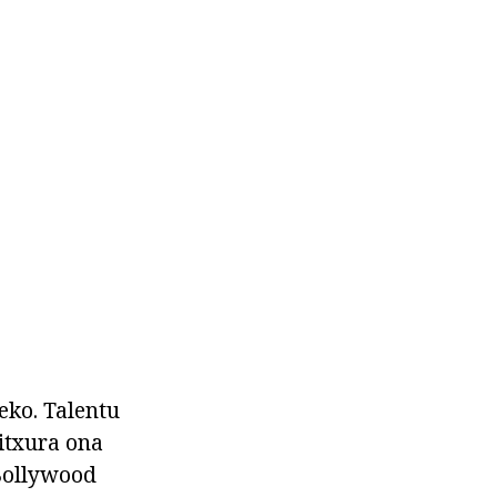
eko. Talentu
 itxura ona
 Bollywood