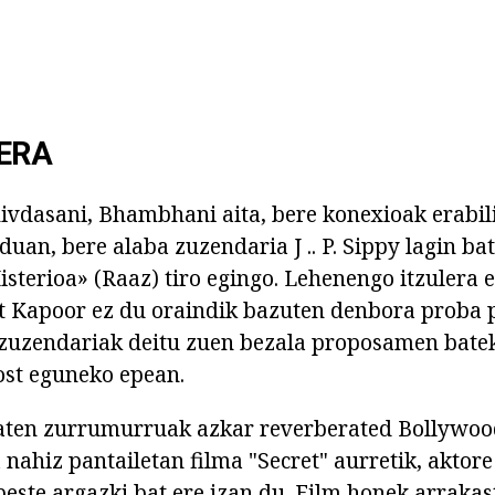
ERA
ivdasani, Bhambhani aita, bere konexioak erabil
an, bere alaba zuzendaria J .. P. Sippy lagin ba
Misterioa» (Raaz) tiro egingo. Lehenengo itzulera
tt Kapoor ez du oraindik bazuten denbora proba
, zuzendariak deitu zuen bezala proposamen bate
st eguneko epean.
aten zurrumurruak azkar reverberated Bollywood
a nahiz pantailetan filma "Secret" aurretik, aktor
este argazki bat ere izan du. Film honek arrakast