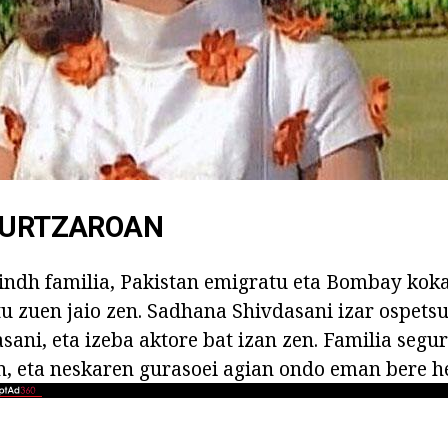
HAURTZAROAN
Sindh familia, Pakistan emigratu eta Bombay koka
 zuen jaio zen. Sadhana Shivdasani izar ospetsu
sani, eta izeba aktore bat izan zen. Familia segu
n, eta neskaren gurasoei agian ondo eman bere h