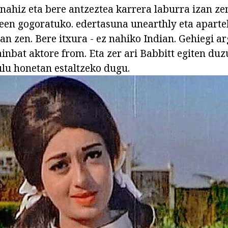
 nahiz eta bere antzeztea karrera laburra izan ze
een gogoratuko. edertasuna unearthly eta aparte
n zen. Bere itxura - ez nahiko Indian. Gehiegi ar
ainbat aktore from. Eta zer ari Babbitt egiten du
ulu honetan estaltzeko dugu.