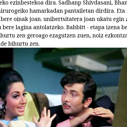
teko ezinbestekoa dira. Sadhanp Shivdasani, Bha
irurogeiko hamarkadan pantailetan dirdira. Eta 
 bere oinak joan. unibertsitatera joan ukatu egin 
u bere lagina antolatzeko. Babbitt - etapa izena 
ihurtu zen geroago ezagutzen zuen, noiz ezkontz
ide bihurtu zen.