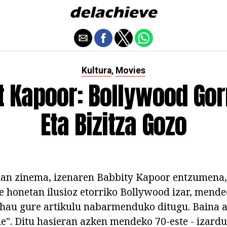
Kultura
Movies
,
t Kapoor: Bollywood Gor
Eta Bizitza Gozo
ian zinema, izenaren Babbity Kapoor entzumena,
e honetan ilusioz etorriko Bollywood izar, mende
hau gure artikulu nabarmenduko ditugu. Baina a
ide". Ditu hasieran azken mendeko 70-este - izar