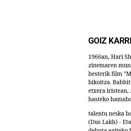
GOIZ KARR
1966an, Hari Sh
zinemaren mundu
besterik film "
bikoitza. Babbi
etxera iristean
hasteko hamabo
talentu neska b
(Dus Lakh) - Et
debuta egiteko b