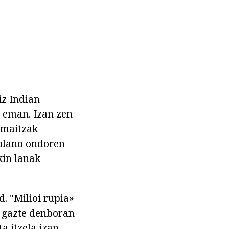
iz Indian
t eman. Izan zen
 emaitzak
 plano ondoren
kin lanak
. "Milioi rupia»
e gazte denboran
a itzela izan