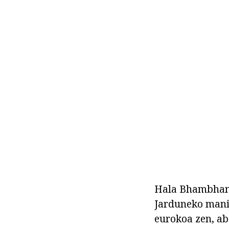
Hala Bhambhani 
Jarduneko manif
eurokoa zen, ab