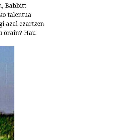
n, Babbitt
ko talentua
gi azal ezartzen
zu orain? Hau