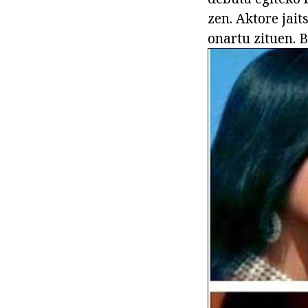
zen. Aktore jai
onartu zituen. 