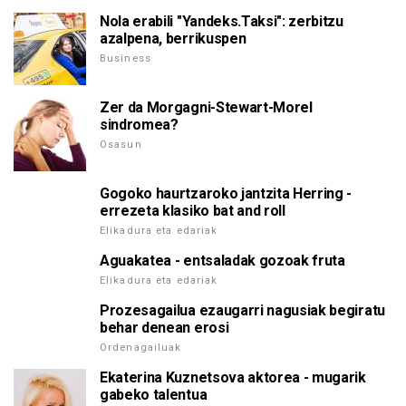
Nola erabili "Yandeks.Taksi": zerbitzu
azalpena, berrikuspen
Business
Zer da Morgagni-Stewart-Morel
sindromea?
Osasun
Gogoko haurtzaroko jantzita Herring -
errezeta klasiko bat and roll
Elikadura eta edariak
Aguakatea - entsaladak gozoak fruta
Elikadura eta edariak
Prozesagailua ezaugarri nagusiak begiratu
behar denean erosi
Ordenagailuak
Ekaterina Kuznetsova aktorea - mugarik
gabeko talentua