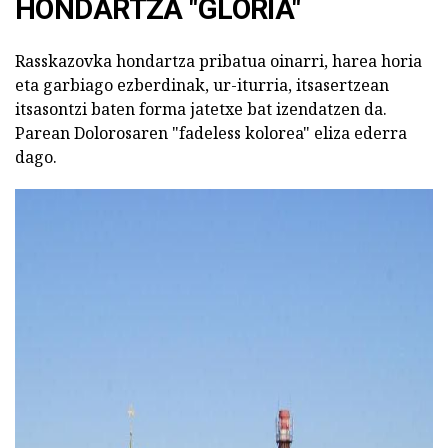
HONDARTZA "GLORIA"
Rasskazovka hondartza pribatua oinarri, harea horia
eta garbiago ezberdinak, ur-iturria, itsasertzean
itsasontzi baten forma jatetxe bat izendatzen da.
Parean Dolorosaren "fadeless kolorea" eliza ederra
dago.