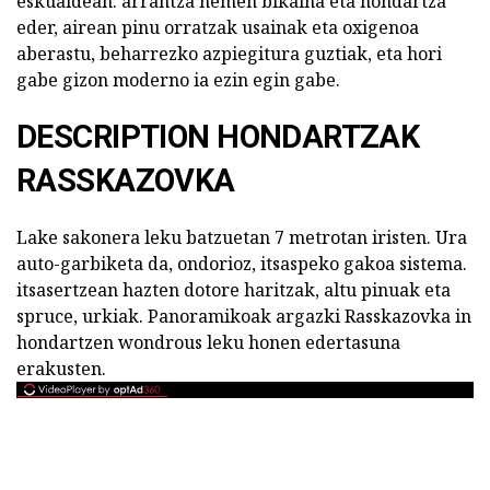
eskualdean: arrantza hemen bikaina eta hondartza
eder, airean pinu orratzak usainak eta oxigenoa
aberastu, beharrezko azpiegitura guztiak, eta hori
gabe gizon moderno ia ezin egin gabe.
DESCRIPTION HONDARTZAK
RASSKAZOVKA
Lake sakonera leku batzuetan 7 metrotan iristen. Ura
auto-garbiketa da, ondorioz, itsaspeko gakoa sistema.
itsasertzean hazten dotore haritzak, altu pinuak eta
spruce, urkiak. Panoramikoak argazki Rasskazovka in
hondartzen wondrous leku honen edertasuna
erakusten.