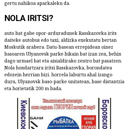
gertu nahikoa aparkaleku da.
NOLA IRITSI?
auto bat gabe opor-arduradunek Rasskazovka irits
daiteke autobus edo taxi, aldizka exekutatu bertan
Moskutik arabera. Datu-basean errepidean oinez
basoaren Ulyanovsk parke bikain bat izan zen, behin
dago urmael bat eta aisialdirako zentro bat pasatzen.
Nola hondartzara iritsi Rasskazovka, borondatea
edozein herrian bizi. horrela laburtu ahal izango
duzu, Ulyanovsk baso-parke unitatean, base distantzia
eta horietatik 200 m bada.