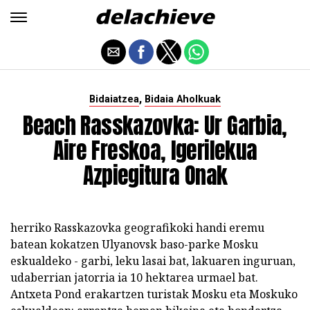
,
Bidaiatzea
Bidaia Aholkuak
Beach Rasskazovka: Ur Garbia,
Aire Freskoa, Igerilekua
Azpiegitura Onak
herriko Rasskazovka geografikoki handi eremu
batean kokatzen Ulyanovsk baso-parke Mosku
eskualdeko - garbi, leku lasai bat, lakuaren inguruan,
udaberrian jatorria ia 10 hektarea urmael bat.
Antxeta Pond erakartzen turistak Mosku eta Moskuko