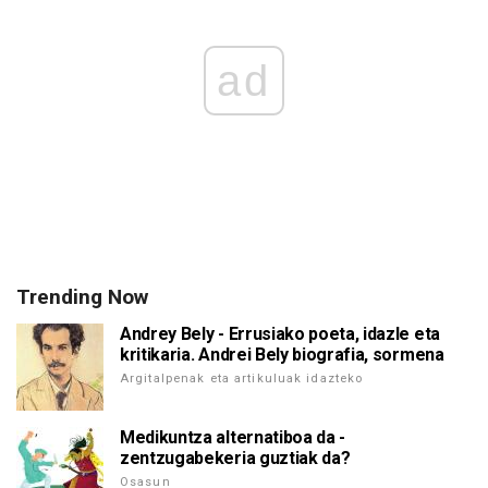
ad
Trending Now
Andrey Bely - Errusiako poeta, idazle eta
kritikaria. Andrei Bely biografia, sormena
Argitalpenak eta artikuluak idazteko
Medikuntza alternatiboa da -
zentzugabekeria guztiak da?
Osasun