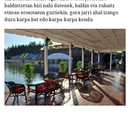
baldintzetan bizi nahi dutenek, baldin eta zuhaitz
etxean erosotasun guztiekin. gora jarri ahal izango
duzu karpa bat edo karpa-karpa kendu.