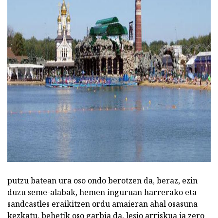
ad
putzu batean ura oso ondo berotzen da, beraz, ezin
duzu seme-alabak, hemen inguruan harrerako eta
sandcastles eraikitzen ordu amaieran ahal osasuna
kezkatu. behetik oso garbia da, lesio arriskua ia zero