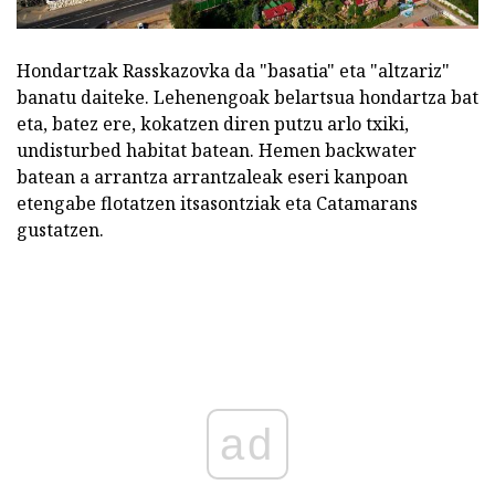
Hondartzak Rasskazovka da "basatia" eta "altzariz"
banatu daiteke. Lehenengoak belartsua hondartza bat
eta, batez ere, kokatzen diren putzu arlo txiki,
undisturbed habitat batean. Hemen backwater
batean a arrantza arrantzaleak eseri kanpoan
etengabe flotatzen itsasontziak eta Catamarans
gustatzen.
ad