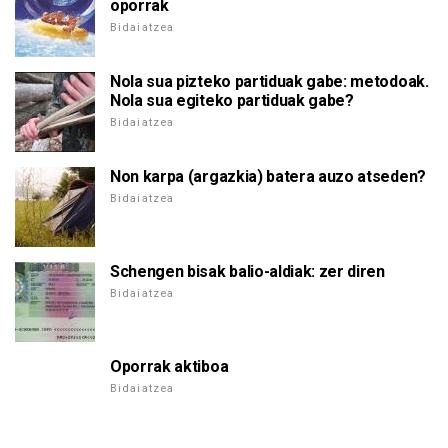
oporrak
Bidaiatzea
Nola sua pizteko partiduak gabe: metodoak.
Nola sua egiteko partiduak gabe?
Bidaiatzea
Non karpa (argazkia) batera auzo atseden?
Bidaiatzea
Schengen bisak balio-aldiak: zer diren
Bidaiatzea
Oporrak aktiboa
Bidaiatzea