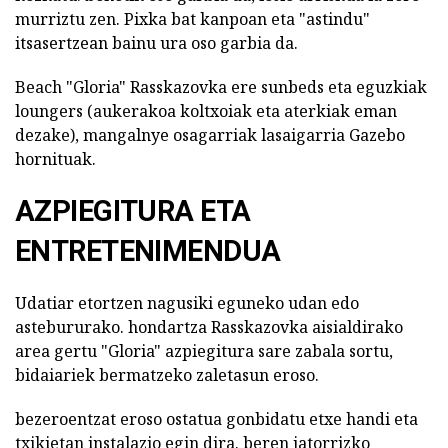
murriztu zen. Pixka bat kanpoan eta "astindu"
itsasertzean bainu ura oso garbia da.
Beach "Gloria" Rasskazovka ere sunbeds eta eguzkiak
loungers (aukerakoa koltxoiak eta aterkiak eman
dezake), mangalnye osagarriak lasaigarria Gazebo
hornituak.
AZPIEGITURA ETA
ENTRETENIMENDUA
Udatiar etortzen nagusiki eguneko udan edo
astebururako. hondartza Rasskazovka aisialdirako
area gertu "Gloria" azpiegitura sare zabala sortu,
bidaiariek bermatzeko zaletasun eroso.
bezeroentzat eroso ostatua gonbidatu etxe handi eta
txikietan instalazio egin dira. beren jatorrizko