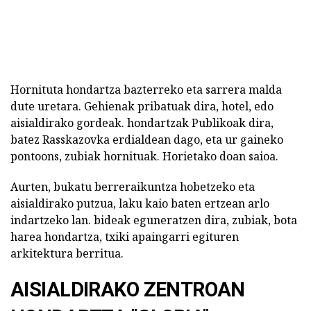
Hornituta hondartza bazterreko eta sarrera malda
dute uretara. Gehienak pribatuak dira, hotel, edo
aisialdirako gordeak. hondartzak Publikoak dira,
batez Rasskazovka erdialdean dago, eta ur gaineko
pontoons, zubiak hornituak. Horietako doan saioa.
Aurten, bukatu berreraikuntza hobetzeko eta
aisialdirako putzua, laku kaio baten ertzean arlo
indartzeko lan. bideak eguneratzen dira, zubiak, bota
harea hondartza, txiki apaingarri egituren
arkitektura berritua.
AISIALDIRAKO ZENTROAN