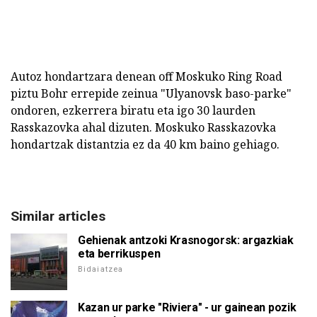
Autoz hondartzara denean off Moskuko Ring Road
piztu Bohr errepide zeinua "Ulyanovsk baso-parke"
ondoren, ezkerrera biratu eta igo 30 laurden
Rasskazovka ahal dizuten. Moskuko Rasskazovka
hondartzak distantzia ez da 40 km baino gehiago.
Similar articles
Gehienak antzoki Krasnogorsk: argazkiak
eta berrikuspen
Bidaiatzea
Kazan ur parke "Riviera" - ur gainean pozik