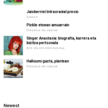
Jaioberriei Intracranial presio
Osasun
Pickle etxean amuarrain
Elikadura eta edariak
Singer Anastasia: biografia, karrera eta
bizitza pertsonala
Arte eta entretenimendua
Halloumi gazta, plantxan
Elikadura eta edariak
Newest