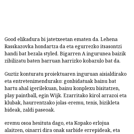
Good elikadura bi jatetxeetan ematen da. Lehena
Rasskazovka hondartza da eta egurrezko itsasontzi
handi bat bezala styled. Bigarren A ingurunea baizik
zibilizatu baten barruan harrizko kobazulo bat da.
Guztiz konturatu proiektuaren inguruan aisialdirako
eta entretenimendurako: gonbidatuak bainu bat
hartu ahal igerilekuan, bainu konplexu bisitatzen,
play paintball, egin Wijk. Ezarritako kirol arrazoi eta
klubak, haurrentzako jolas-eremu, tenis, bizikleta
bideak, zaldi paseoak.
eremu osoa hesituta dago, eta Kopako erlojua
alaitzen, oinarri dira onak sarbide errepideak, eta