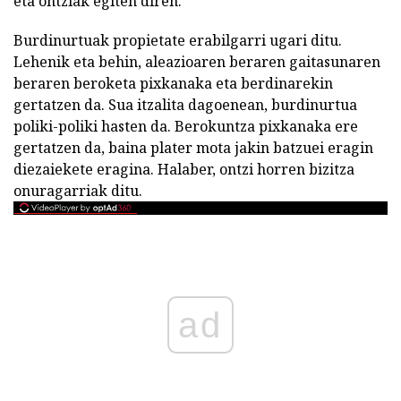
eta ontziak egiten diren.
Burdinurtuak propietate erabilgarri ugari ditu.
Lehenik eta behin, aleazioaren beraren gaitasunaren
beraren beroketa pixkanaka eta berdinarekin
gertatzen da. Sua itzalita dagoenean, burdinurtua
poliki-poliki hasten da. Berokuntza pixkanaka ere
gertatzen da, baina plater mota jakin batzuei eragin
diezaiekete eragina. Halaber, ontzi horren bizitza
onuragarriak ditu.
ad