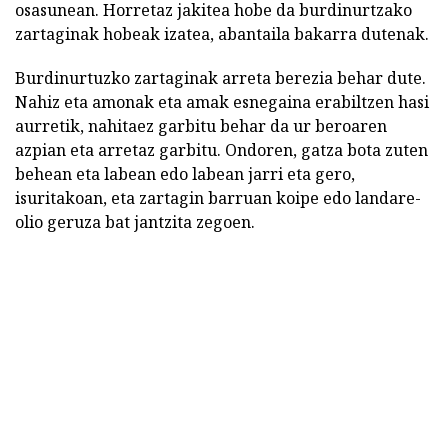
osasunean. Horretaz jakitea hobe da burdinurtzako
zartaginak hobeak izatea, abantaila bakarra dutenak.
Burdinurtuzko zartaginak arreta berezia behar dute.
Nahiz eta amonak eta amak esnegaina erabiltzen hasi
aurretik, nahitaez garbitu behar da ur beroaren
azpian eta arretaz garbitu. Ondoren, gatza bota zuten
behean eta labean edo labean jarri eta gero,
isuritakoan, eta zartagin barruan koipe edo landare-
olio geruza bat jantzita zegoen.