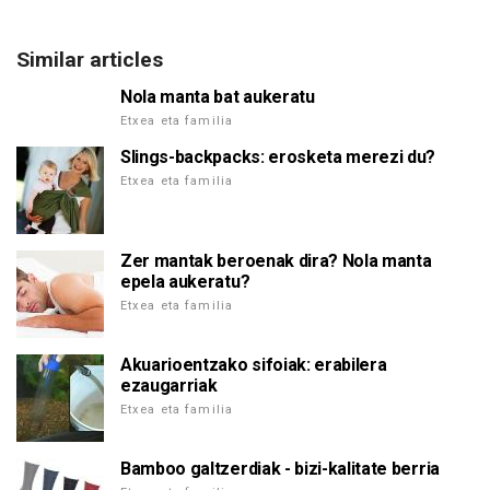
Similar articles
Nola manta bat aukeratu
Etxea eta familia
Slings-backpacks: erosketa merezi du?
Etxea eta familia
Zer mantak beroenak dira? Nola manta
epela aukeratu?
Etxea eta familia
Akuarioentzako sifoiak: erabilera
ezaugarriak
Etxea eta familia
Bamboo galtzerdiak - bizi-kalitate berria