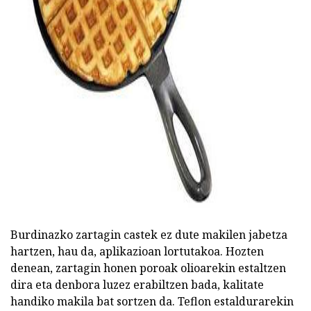
ad
Burdinazko zartagin castek ez dute makilen jabetza
hartzen, hau da, aplikazioan lortutakoa. Hozten
denean, zartagin honen poroak olioarekin estaltzen
dira eta denbora luzez erabiltzen bada, kalitate
handiko makila bat sortzen da. Teflon estaldurarekin