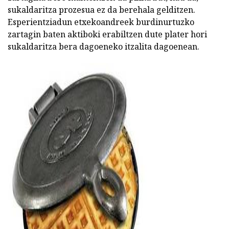
sukaldaritza prozesua ez da berehala gelditzen.
Esperientziadun etxekoandreek burdinurtuzko
zartagin baten aktiboki erabiltzen dute plater hori
sukaldaritza bera dagoeneko itzalita dagoenean.