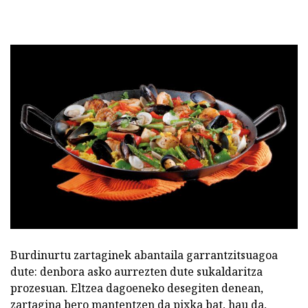
Burdinurtu zartaginek abantaila garrantzitsuagoa
dute: denbora asko aurrezten dute sukaldaritza
prozesuan. Eltzea dagoeneko desegiten denean,
zartagina bero mantentzen da pixka bat, hau da,