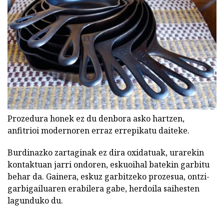
Prozedura honek ez du denbora asko hartzen,
anfitrioi modernoren erraz errepikatu daiteke.
Burdinazko zartaginak ez dira oxidatuak, urarekin
kontaktuan jarri ondoren, eskuoihal batekin garbitu
behar da. Gainera, eskuz garbitzeko prozesua, ontzi-
garbigailuaren erabilera gabe, herdoila saihesten
lagunduko du.