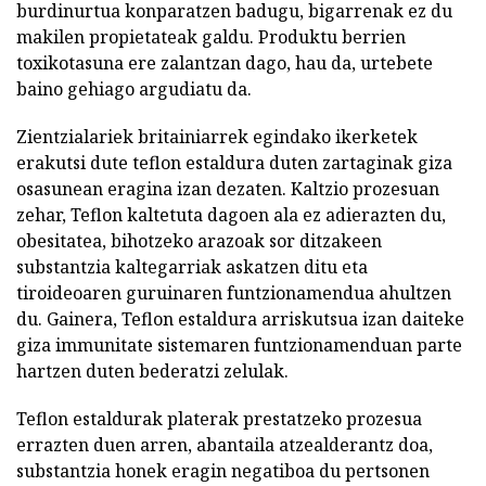
burdinurtua konparatzen badugu, bigarrenak ez du
makilen propietateak galdu. Produktu berrien
toxikotasuna ere zalantzan dago, hau da, urtebete
baino gehiago argudiatu da.
Zientzialariek britainiarrek egindako ikerketek
erakutsi dute teflon estaldura duten zartaginak giza
osasunean eragina izan dezaten. Kaltzio prozesuan
zehar, Teflon kaltetuta dagoen ala ez adierazten du,
obesitatea, bihotzeko arazoak sor ditzakeen
substantzia kaltegarriak askatzen ditu eta
tiroideoaren guruinaren funtzionamendua ahultzen
du. Gainera, Teflon estaldura arriskutsua izan daiteke
giza immunitate sistemaren funtzionamenduan parte
hartzen duten bederatzi zelulak.
Teflon estaldurak platerak prestatzeko prozesua
errazten duen arren, abantaila atzealderantz doa,
substantzia honek eragin negatiboa du pertsonen