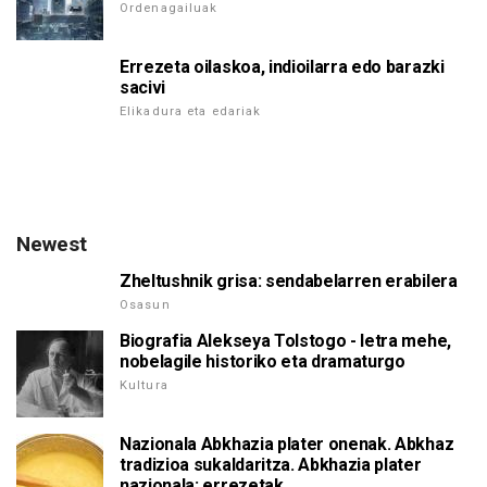
Ordenagailuak
Errezeta oilaskoa, indioilarra edo barazki
sacivi
Elikadura eta edariak
Newest
Zheltushnik grisa: sendabelarren erabilera
Osasun
Biografia Alekseya Tolstogo - letra mehe,
nobelagile historiko eta dramaturgo
Kultura
Nazionala Abkhazia plater onenak. Abkhaz
tradizioa sukaldaritza. Abkhazia plater
nazionala: errezetak