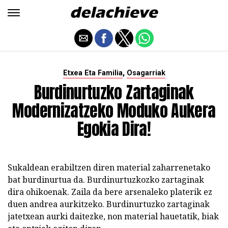
,
Etxea Eta Familia
Osagarriak
Burdinurtuzko Zartaginak
Modernizatzeko Moduko Aukera
Egokia Dira!
Sukaldean erabiltzen diren material zaharrenetako
bat burdinurtua da. Burdinurtuzkozko zartaginak
dira ohikoenak. Zaila da bere arsenaleko platerik ez
duen andrea aurkitzeko. Burdinurtuzko zartaginak
jatetxean aurki daitezke, non material hauetatik, biak