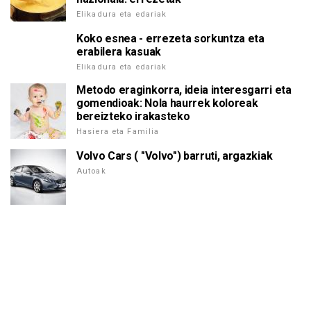
Elikadura eta edariak
Koko esnea - errezeta sorkuntza eta
erabilera kasuak
Elikadura eta edariak
Metodo eraginkorra, ideia interesgarri eta
gomendioak: Nola haurrek koloreak
bereizteko irakasteko
Hasiera eta Familia
Volvo Cars ( "Volvo") barruti, argazkiak
Autoak