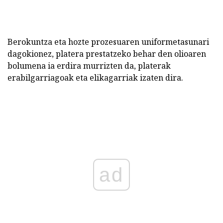
Berokuntza eta hozte prozesuaren uniformetasunari
dagokionez, platera prestatzeko behar den olioaren
bolumena ia erdira murrizten da, platerak
erabilgarriagoak eta elikagarriak izaten dira.
ad