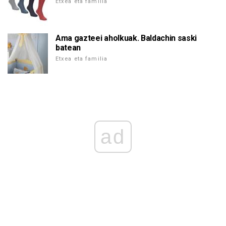
Etxea eta familia
Ama gazteei aholkuak. Baldachin saski
batean
Etxea eta familia
ad