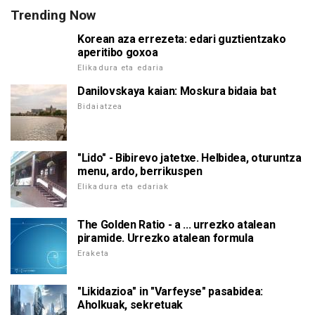
Trending Now
Korean aza errezeta: edari guztientzako
aperitibo goxoa
Elikadura eta edaria
Danilovskaya kaian: Moskura bidaia bat
Bidaiatzea
"Lido" - Bibirevo jatetxe. Helbidea, oturuntza
menu, ardo, berrikuspen
Elikadura eta edariak
The Golden Ratio - a ... urrezko atalean
piramide. Urrezko atalean formula
Eraketa
"Likidazioa" in "Varfeyse" pasabidea:
Aholkuak, sekretuak