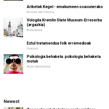
Ariketak Kegel - emakumeen osasunerako
Kirolak eta Fitness
Vologda Kremlin State Museum-Erreserba
(argazkia)
Bidaiatzea
Eztul tratamendua folk erremedioak
Osasun
Psikologia behaketa. psikologia behaketa
motak
Auto-laborantza
Newest