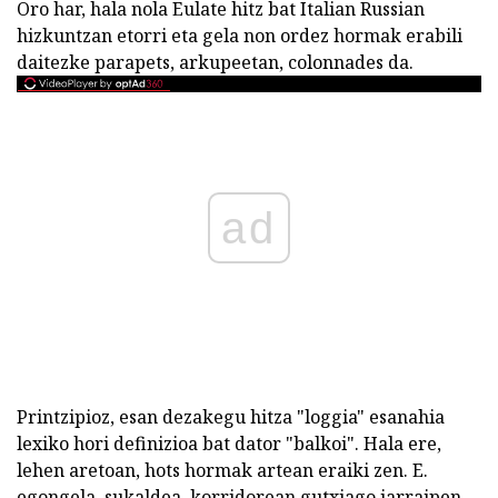
Oro har, hala nola Eulate hitz bat Italian Russian
hizkuntzan etorri eta gela non ordez hormak erabili
daitezke parapets, arkupeetan, colonnades da.
ad
Printzipioz, esan dezakegu hitza "loggia" esanahia
lexiko hori definizioa bat dator "balkoi". Hala ere,
lehen aretoan, hots hormak artean eraiki zen. E.
egongela, sukaldea, korridorean gutxiago jarraipen