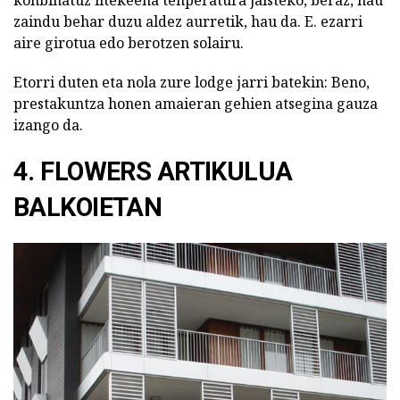
zaindu behar duzu aldez aurretik, hau da. E. ezarri
aire girotua edo berotzen solairu.
Etorri duten eta nola zure lodge jarri batekin: Beno,
prestakuntza honen amaieran gehien atsegina gauza
izango da.
4. FLOWERS ARTIKULUA
BALKOIETAN