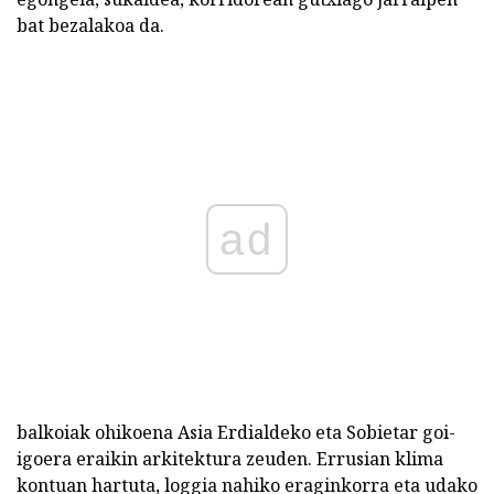
bat bezalakoa da.
ad
balkoiak ohikoena Asia Erdialdeko eta Sobietar goi-
igoera eraikin arkitektura zeuden. Errusian klima
kontuan hartuta, loggia nahiko eraginkorra eta udako