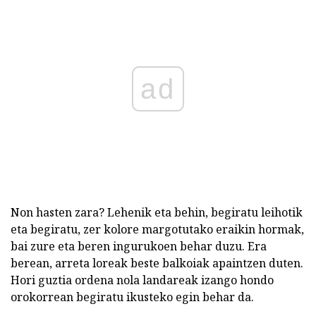
ad
Non hasten zara? Lehenik eta behin, begiratu leihotik
eta begiratu, zer kolore margotutako eraikin hormak,
bai zure eta beren ingurukoen behar duzu. Era
berean, arreta loreak beste balkoiak apaintzen duten.
Hori guztia ordena nola landareak izango hondo
orokorrean begiratu ikusteko egin behar da.