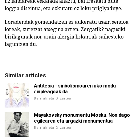
Ez landareak eskalada ahaztu, bai freskatu dute
loggia diseinua, eta ezkutatu ez leku priglyadnye.
Loradendak gomendatzen ez aukeratu usain sendoa
loreak, zuretzat atsegina arren. Zergatik? nagusiki
bizilagunak nor usain alergia liskarrak saihesteko
laguntzen du.
Similar articles
Antitesia - sinbolismoaren uko modu
sinpleagoak da
Berriak eta Gizartea
Mayakovsky monumentu Mosku. Non dago
egilearen eta argazki monumentua
Berriak eta Gizartea