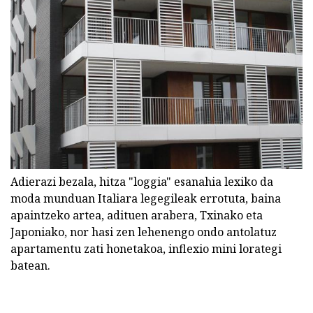
Adierazi bezala, hitza "loggia" esanahia lexiko da
moda munduan Italiara legegileak errotuta, baina
apaintzeko artea, adituen arabera, Txinako eta
Japoniako, nor hasi zen lehenengo ondo antolatuz
apartamentu zati honetakoa, inflexio mini lorategi
batean.