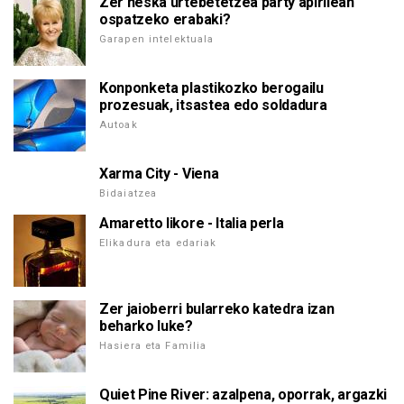
Zer neska urtebetetzea party apirilean
ospatzeko erabaki?
Garapen intelektuala
Konponketa plastikozko berogailu
prozesuak, itsastea edo soldadura
Autoak
Xarma City - Viena
Bidaiatzea
Amaretto likore - Italia perla
Elikadura eta edariak
Zer jaioberri bularreko katedra izan
beharko luke?
Hasiera eta Familia
Quiet Pine River: azalpena, oporrak, argazki