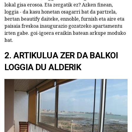
lokal gisa erosoa. Eta zergatik ez? Azken finean,
loggia - da kasu honetan osagarri bat da partzela,
bertan beautify daiteke, ennoble, furnish eta aire eta
paisaia freskoa inaugurazio gozatzeko apartamentu
irten gabe. goi-igoera eraikin batean arkupe moduko
bat.
2. ARTIKULUA ZER DA BALKOI
LOGGIA DU ALDERIK