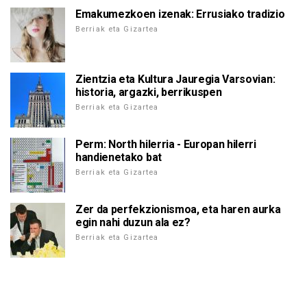
Emakumezkoen izenak: Errusiako tradizio
Berriak eta Gizartea
Zientzia eta Kultura Jauregia Varsovian:
historia, argazki, berrikuspen
Berriak eta Gizartea
Perm: North hilerria - Europan hilerri
handienetako bat
Berriak eta Gizartea
Zer da perfekzionismoa, eta haren aurka
egin nahi duzun ala ez?
Berriak eta Gizartea