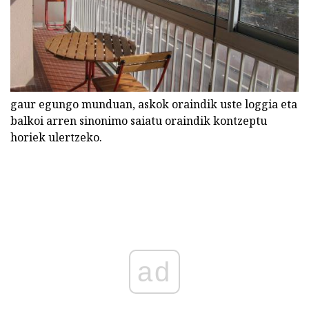
gaur egungo munduan, askok oraindik uste loggia eta
balkoi arren sinonimo saiatu oraindik kontzeptu
horiek ulertzeko.
ad