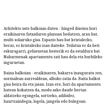
Arkitekto uste balkoian duten - hinged diseinu hori
eraikinaren fatxadaren planoan hedatzen, arau bat,
multi-solairuko gisa. Espazio hau bat kristalezko,
beraz, ez kristalezko izan daiteke. Teilatua ez da beti
eskuragarri, gehienetan besterik ez da estaldura bat.
Nabarmenak apartamentu zati hau dela eta hurbileko
inguruetan.
Baina balkoian - eraikinaren, bakarra inauguratu zen,
normalean aurrealdean, alboko zatia da. Baita balkoi
gisa beira da eta jasan. Izan ere, hori da apartamentu
batean kokatzen da, modu asko daude bertan
aldatzeko egongela, sortzeko, adibidez,
haurtzaindegia, logela, jangela edo bulegoan.