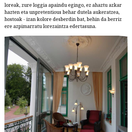
loreak, zure loggia apaindu egingo, ez ahaztu azkar
hazten eta unpretentious behar dutela aukeratzea,
hostoak - izan kolore desberdin bat, behin da berriz
ere azpimarratu lorezaintza edertasuna.