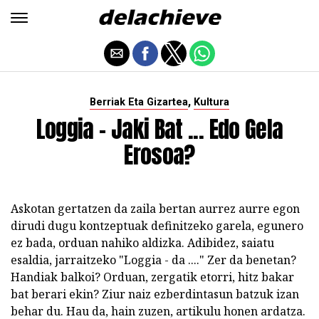
,
Berriak Eta Gizartea
Kultura
Loggia - Jaki Bat ... Edo Gela
Erosoa?
Askotan gertatzen da zaila bertan aurrez aurre egon
dirudi dugu kontzeptuak definitzeko garela, egunero
ez bada, orduan nahiko aldizka. Adibidez, saiatu
esaldia, jarraitzeko "Loggia - da ...." Zer da benetan?
Handiak balkoi? Orduan, zergatik etorri, hitz bakar
bat berari ekin? Ziur naiz ezberdintasun batzuk izan
behar du. Hau da, hain zuzen, artikulu honen ardatza.