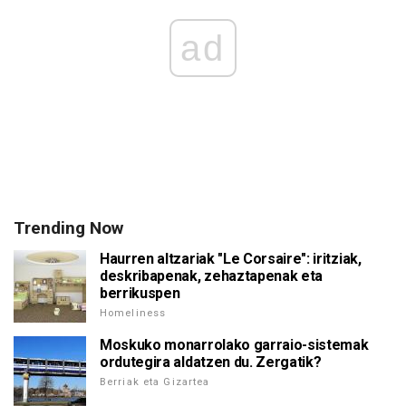
ad
Trending Now
Haurren altzariak "Le Corsaire": iritziak,
deskribapenak, zehaztapenak eta
berrikuspen
Homeliness
Moskuko monarrolako garraio-sistemak
ordutegira aldatzen du. Zergatik?
Berriak eta Gizartea