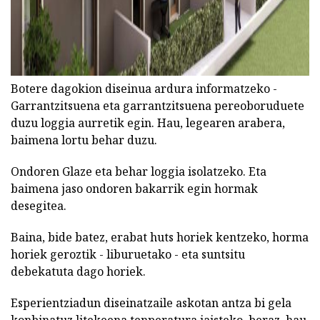
Botere dagokion diseinua ardura informatzeko -
Garrantzitsuena eta garrantzitsuena pereoboruduete
duzu loggia aurretik egin. Hau, legearen arabera,
baimena lortu behar duzu.
Ondoren Glaze eta behar loggia isolatzeko. Eta
baimena jaso ondoren bakarrik egin hormak
desegitea.
Baina, bide batez, erabat huts horiek kentzeko, horma
horiek geroztik - liburuetako - eta suntsitu
debekatuta dago horiek.
Esperientziadun diseinatzaile askotan antza bi gela
konbinatuz litekeena tenperatura jaisteko, beraz, hau