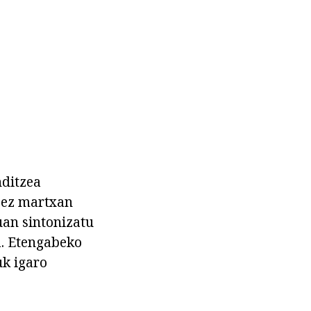
nditzea
 ez martxan
uan sintonizatu
a. Etengabeko
uk igaro