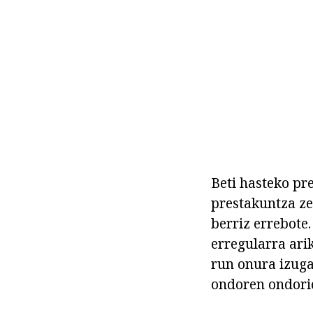
Beti hasteko pr
prestakuntza ze
berriz errebote
erregularra ari
run onura izuga
ondoren ondorio