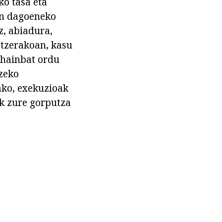
ko tasa eta
in dagoeneko
z, abiadura,
atzerakoan, kasu
g hainbat ordu
tzeko
ako, exekuzioak
ak zure gorputza