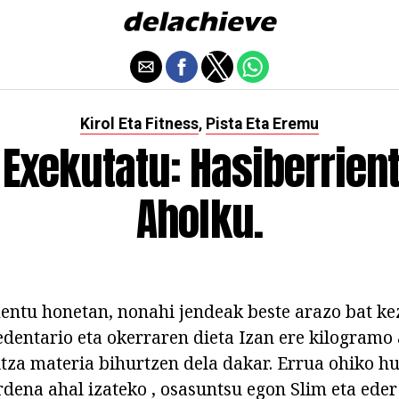
Kirol Eta Fitness
Pista Eta Eremu
,
 Exekutatu: Hasiberrien
Aholku.
entu honetan, nonahi jendeak beste arazo bat ke
edentario eta okerraren dieta Izan ere kilogramo
itza materia bihurtzen dela dakar. Errua ohiko hu
rdena ahal izateko , osasuntsu egon Slim eta eder