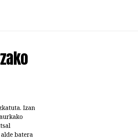
tzako
zkatuta. Izan
 aurkako
tsal
 alde batera