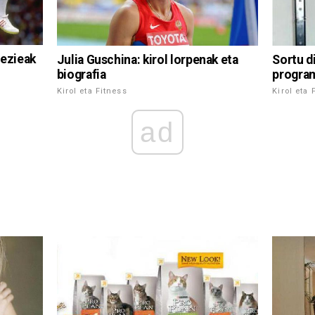
pezieak
Julia Guschina: kirol lorpenak eta
Sortu d
biografia
progra
Kirol eta Fitness
Kirol eta 
ad