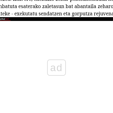
nbatuta esaterako zaletasun bat abantaila zeharo
iteke - exekutatu sendatzen eta gorputza rejuvena
ad