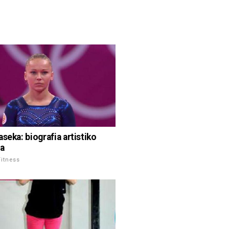
seka: biografia artistiko
a
Fitness