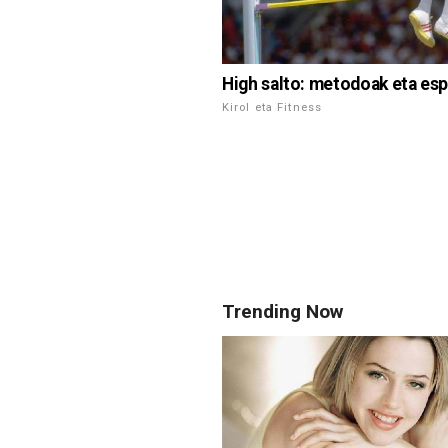
High salto: metodoak eta es
Kirol eta Fitness
Trending Now