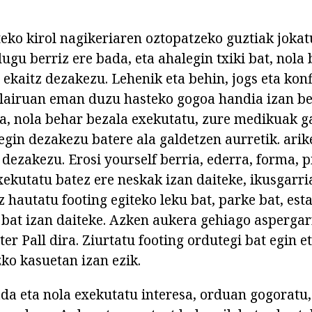
ko kirol nagikeriaren oztopatzeko guztiak jokatu
ugu berriz ere bada, eta ahalegin txiki bat, nola
 ekaitz dezakezu. Lehenik eta behin, jogs eta kon
olairuan eman duzu hasteko gogoa handia izan b
, nola behar bezala exekutatu, zure medikuak g
egin dezakezu batere ala galdetzen aurretik. arik
dezakezu. Erosi yourself berria, ederra, forma, p
xekutatu batez ere neskak izan daiteke, ikusgarri
 hautatu footing egiteko leku bat, parke bat, est
at izan daiteke. Azken aukera gehiago aspergarr
ster Pall dira. Ziurtatu footing ordutegi bat egin e
ko kasuetan izan ezik.
ada eta nola exekutatu interesa, orduan gogoratu,