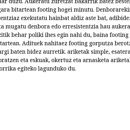
har duzu. Aukeratu zuretzat bakarrik batez beste
ara bitartean footing hogei minutu. Denborarek
entziaz exekutatu hainbat aldiz aste bat, adibide
ta mugatu denbora edo erresistentzia hau auker
itik behar poliki ihes egin nahi du, baina footin
tartean. Adituek nahitaez footing gorputza bero
gi baten bidez aurretik. ariketak simple, esater
oratzen eta eskuak, okertuz eta arnasketa ariket
orrika egiteko lagunduko du.