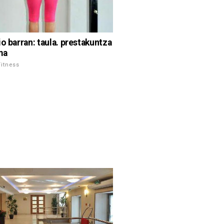
io barran: taula. prestakuntza
ma
Fitness