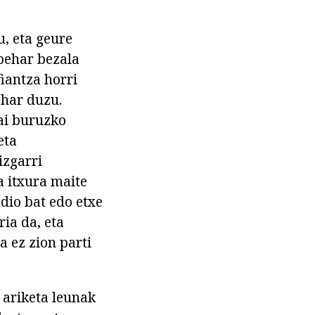
, eta geure
 behar bezala
fiantza horri
ehar duzu.
ai buruzko
eta
izgarri
a itxura maite
adio bat edo etxe
ia da, eta
ta ez zion parti
 ariketa leunak