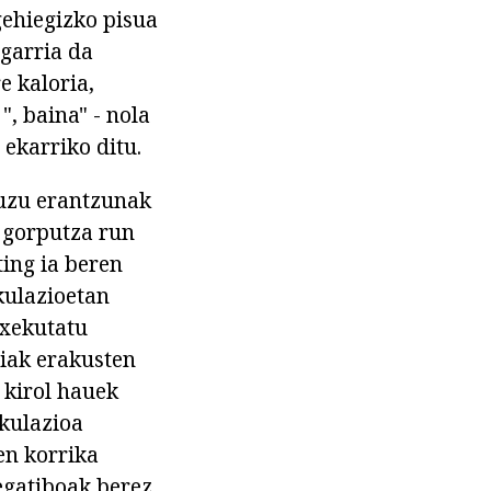
 gehiegizko pisua
garria da
e kaloria,
", baina" - nola
ekarriko ditu.
duzu erantzunak
e gorputza run
ting ia beren
kulazioetan
exekutatu
tiak erakusten
 kirol hauek
rkulazioa
en korrika
egatiboak berez