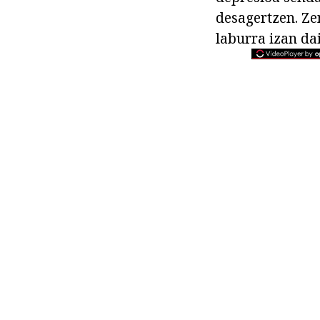
desagertzen. Ze
laburra izan da