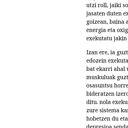
utzi roll, jaiki
jasaten duten e
goizean, baina a
energia eta oxig
exekutatu jakin
Izan ere, ia gu
edozein exekuta
bat ekarri ahal
muskuluak guzti
osasuntsu horre
bideratzen izer
ditu. nola exeku
zure sistema ka
hobetzen du eta
depresioa senda