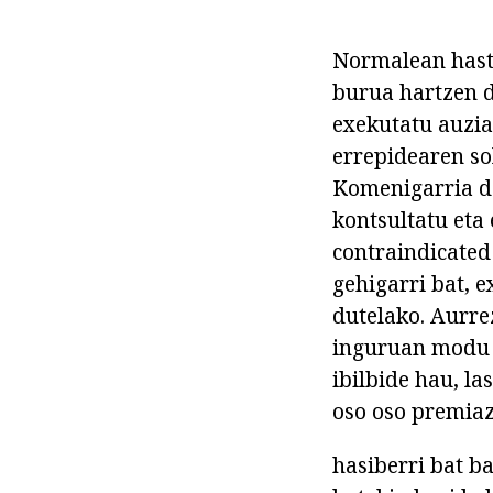
Normalean haste
burua hartzen d
exekutatu auzia
errepidearen s
Komenigarria da
kontsultatu eta 
contraindicated 
gehigarri bat, e
dutelako. Aurrez
inguruan modu b
ibilbide hau, la
oso oso premiaz
hasiberri bat b