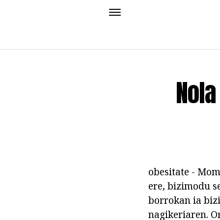
Nola
obesitate - Mom
ere, bizimodu s
borrokan ia biz
nagikeriaren. O