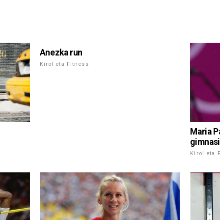
Anezka run
Kirol eta Fitness
Maria Pa
gimnasi
Kirol eta 