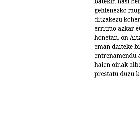
batekin hasi be
gehienezko mug
ditzakezu koher
erritmo azkar e
honetan, on Aitz
eman daiteke bi
entrenamendu ar
haien oinak alb
prestatu duzu k