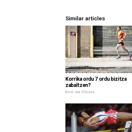
Similar articles
Korrika ordu 7 ordu bizitza
zabaltzen?
Kirol eta Fitness