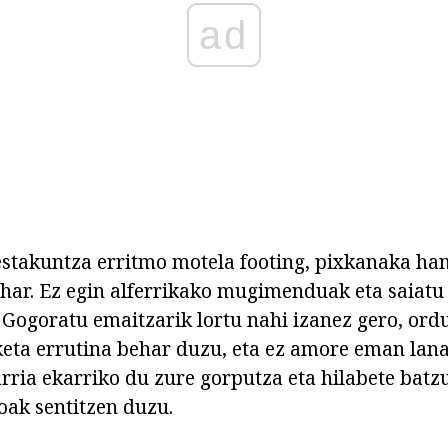
ad
estakuntza erritmo motela footing, pixkanaka ha
har. Ez egin alferrikako mugimenduak eta saiatu
. Gogoratu emaitzarik lortu nahi izanez gero, ord
keta errutina behar duzu, eta ez amore eman lan
rria ekarriko du zure gorputza eta hilabete batz
ak sentitzen duzu.