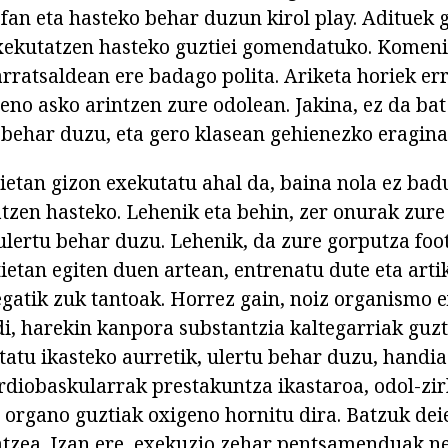
 sofan eta hasteko behar duzun kirol play. Adituek
xekutatzen hasteko guztiei gomendatuko. Komeni
rratsaldean ere badago polita. Ariketa horiek err
eno asko arintzen zure odolean. Jakina, ez da bat 
 behar duzu, eta gero klasean gehienezko eragina 
ztietan gizon exekutatu ahal da, baina nola ez ba
tzen hasteko. Lehenik eta behin, zer onurak zur
 ulertu behar duzu. Lehenik, da zure gorputza foo
etan egiten duen artean, entrenatu dute eta arti
gatik zuk tantoak. Horrez gain, noiz organismo 
di, harekin kanpora substantzia kaltegarriak guz
tatu ikasteko aurretik, ulertu behar duzu, handia
rdiobaskularrak prestakuntza ikastaroa, odol-zi
 organo guztiak oxigeno hornitu dira. Batzuk dei
tzea. Izan ere, exekuzio zehar pentsamenduak n