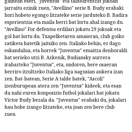
gainean eseri, "Juventus" eta taldearentzat jokoan
jarraitu ezinik zuen, "Avellino" serie B. Budy erabaki
hori hobeto egongo litzateke serie jarduteko B. Badira
esperientzia eta maila berri bat lortu ahal izango du.
"Avellino" For defentsa erdilari jokatu 29 jokoak eta
gol bat lortu du. Txapelketaren amaieran, club goiko
zatiketa batetik jaitsiko zen. Italiako behin, ez dago
eskandalua, eta horrek "Juventus" emaitza denboraldi
bat serieko utzi B. Azkenik, Budiansky aurrera
irabazteko "Juventus", eta, ondoren, bere osaeran
berriro itzultzeko Italiako liga nagusian aukera izan
zen. Bat-batean, Serie A talde batek, "Ascoli"
izenburupean atera zen "Juventus" kideek, eta esan
du nahi euren konposizio futbol jokalari bat jokatu
Victor Budy bezala da. "Juventus" erabaki du, jokalari
hau hobe izango litzateke, eta joan zen bere club
zuen.