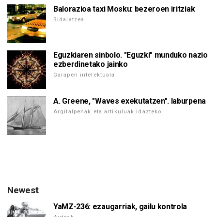
Balorazioa taxi Mosku: bezeroen iritziak
Bidaiatzea
Eguzkiaren sinbolo. "Eguzki" munduko nazio
ezberdinetako jainko
Garapen intelektuala
A. Greene, "Waves exekutatzen". laburpena
Argitalpenak eta artikuluak idazteko
Newest
YaMZ-236: ezaugarriak, gailu kontrola