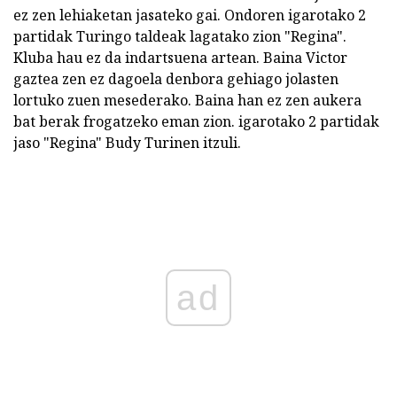
ez zen lehiaketan jasateko gai. Ondoren igarotako 2
partidak Turingo taldeak lagatako zion "Regina".
Kluba hau ez da indartsuena artean. Baina Victor
gaztea zen ez dagoela denbora gehiago jolasten
lortuko zuen mesederako. Baina han ez zen aukera
bat berak frogatzeko eman zion. igarotako 2 partidak
jaso "Regina" Budy Turinen itzuli.
ad