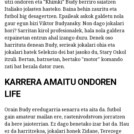
utzi ondoren eta "Khimki" Budy berriro saiatzen
Italiako jolasten hasteko. Baina behin zauritu eta
futbol big desagertzen. Epaileak askok galdetu nola
gaur egun bizi Viktor Budyansky. Non dago jokalari
hori? Sarritan kirol profesionalek, hala nola galdera
ezpainetan entzun ahal izango duzu. Denek oso
harrituta denean Budy, serieak jokalari ohia eta
jokalari batek Selekzio dei bat jasoko du, Stary Oskol
itzuli. Bertan, batzuetan, bertako "motor" komando
zati bat bezala dator zuen.
KARRERA AMAITU ONDOREN
LIFE
Orain Budy eredugarria senarra eta aita da. futbol
gain amateur mailan ere, rastenivodstvom jorratzen
da bere jaioterrian. Ez dago benetako izar bat da. Hau
ez da harritzekoa, jokalari honek Zidane, Terezege