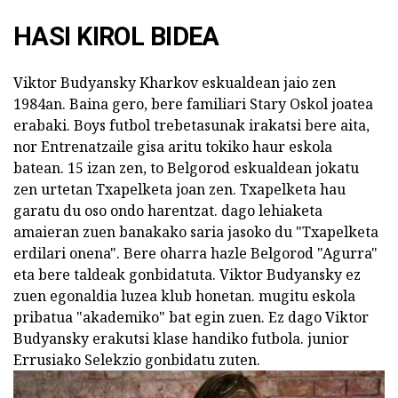
HASI KIROL BIDEA
Viktor Budyansky Kharkov eskualdean jaio zen
1984an. Baina gero, bere familiari Stary Oskol joatea
erabaki. Boys futbol trebetasunak irakatsi bere aita,
nor Entrenatzaile gisa aritu tokiko haur eskola
batean. 15 izan zen, to Belgorod eskualdean jokatu
zen urtetan Txapelketa joan zen. Txapelketa hau
garatu du oso ondo harentzat. dago lehiaketa
amaieran zuen banakako saria jasoko du "Txapelketa
erdilari onena". Bere oharra hazle Belgorod "Agurra"
eta bere taldeak gonbidatuta. Viktor Budyansky ez
zuen egonaldia luzea klub honetan. mugitu eskola
pribatua "akademiko" bat egin zuen. Ez dago Viktor
Budyansky erakutsi klase handiko futbola. junior
Errusiako Selekzio gonbidatu zuten.