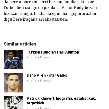
da bere amarekin herri berean familiarekin zuen.
Futbol beti izango da jokalaria Victor Budy bezala
bizitzan izango. Irudia da egun hau gogorarazten
digu bere iragana arrakastatsuen.
Similar articles
Turkish futbolari Halil Altintop
Kirol eta Fitness
Dzho Allen - star Gales
Kirol eta Fitness
Patrick Kluivert: biografia, estatistikak,
argazkiak
Kirol eta Fitness