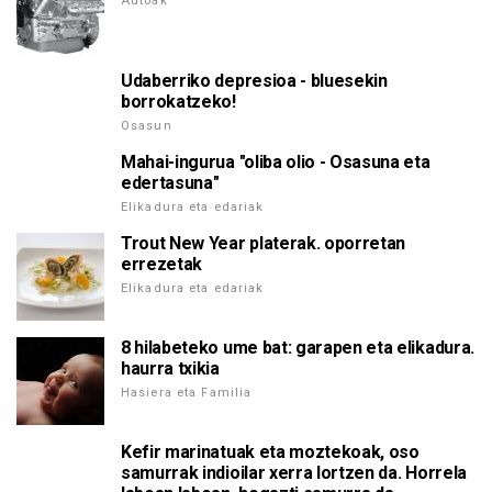
Autoak
Udaberriko depresioa - bluesekin
borrokatzeko!
Osasun
Mahai-ingurua "oliba olio - Osasuna eta
edertasuna"
Elikadura eta edariak
Trout New Year platerak. oporretan
errezetak
Elikadura eta edariak
8 hilabeteko ume bat: garapen eta elikadura.
haurra txikia
Hasiera eta Familia
Kefir marinatuak eta moztekoak, oso
samurrak indioilar xerra lortzen da. Horrela