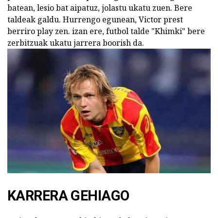
batean, lesio bat aipatuz, jolastu ukatu zuen. Bere
taldeak galdu. Hurrengo egunean, Victor prest
berriro play zen. izan ere, futbol talde "Khimki" bere
zerbitzuak ukatu jarrera boorish da.
KARRERA GEHIAGO