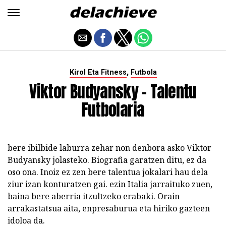
,
Kirol Eta Fitness
Futbola
Viktor Budyansky - Talentu
Futbolaria
bere ibilbide laburra zehar non denbora asko Viktor
Budyansky jolasteko. Biografia garatzen ditu, ez da
oso ona. Inoiz ez zen bere talentua jokalari hau dela
ziur izan konturatzen gai. ezin Italia jarraituko zuen,
baina bere aberria itzultzeko erabaki. Orain
arrakastatsua aita, enpresaburua eta hiriko gazteen
idoloa da.