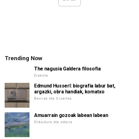
Trending Now
The nagusia Galdera filosofia
Eraketa
Edmund Husserl: biografia labur bat,
argazki, obra handiak, komatxo
Berriak eta Gizartea
Amuarrain gozoak labean labean
Elikadura eta edaria