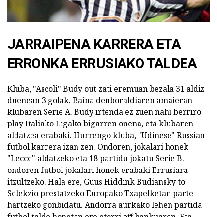
JARRAIPENA KARRERA ETA
ERRONKA ERRUSIAKO TALDEA
Kluba, "Ascoli" Budy out zati eremuan bezala 31 aldiz
duenean 3 golak. Baina denboraldiaren amaieran
klubaren Serie A. Budy irtenda ez zuen nahi berriro
play Italiako Ligako bigarren onena, eta klubaren
aldatzea erabaki. Hurrengo kluba, "Udinese" Russian
futbol karrera izan zen. Ondoren, jokalari honek
"Lecce" aldatzeko eta 18 partidu jokatu Serie B.
ondoren futbol jokalari honek erabaki Errusiara
itzultzeko. Hala ere, Guus Hiddink Budiansky to
Selekzio prestatzeko Europako Txapelketan parte
hartzeko gonbidatu. Andorra aurkako lehen partida
futbol talde honetan ere etorri off bankuaren. Eta