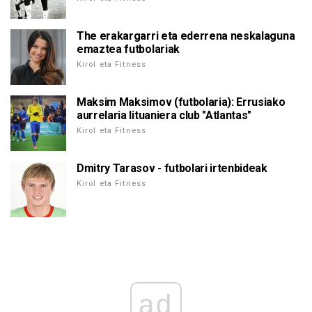
The erakargarri eta ederrena neskalaguna
emaztea futbolariak
Kirol eta Fitness
Maksim Maksimov (futbolaria): Errusiako
aurrelaria lituaniera club "Atlantas"
Kirol eta Fitness
Dmitry Tarasov - futbolari irtenbideak
Kirol eta Fitness
ad