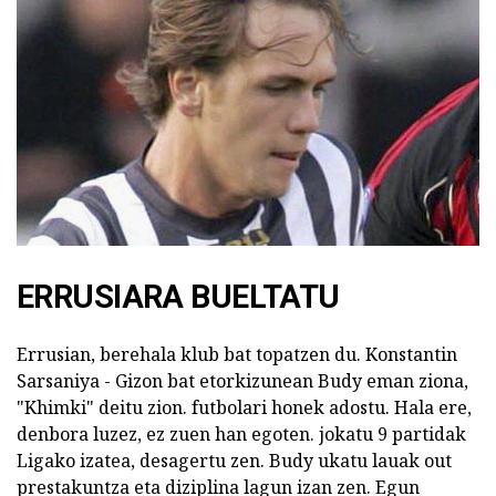
ERRUSIARA BUELTATU
Errusian, berehala klub bat topatzen du. Konstantin
Sarsaniya - Gizon bat etorkizunean Budy eman ziona,
"Khimki" deitu zion. futbolari honek adostu. Hala ere,
denbora luzez, ez zuen han egoten. jokatu 9 partidak
Ligako izatea, desagertu zen. Budy ukatu lauak out
prestakuntza eta diziplina lagun izan zen. Egun