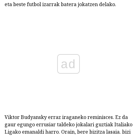
eta beste futbol izarrak batera jokatzen delako.
ad
Viktor Budyansky erraz iraganeko reminisces. Ez da
gaur egungo errusiar taldeko jokalari guztiak Italiako
Ligako emanaldi harro. Orain, bere bizitza lasaia. bizi