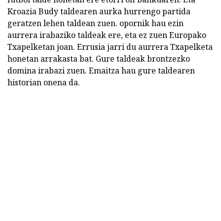
Kroazia Budy taldearen aurka hurrengo partida
geratzen lehen taldean zuen. opornik hau ezin
aurrera irabaziko taldeak ere, eta ez zuen Europako
Txapelketan joan. Errusia jarri du aurrera Txapelketa
honetan arrakasta bat. Gure taldeak brontzezko
domina irabazi zuen. Emaitza hau gure taldearen
historian onena da.