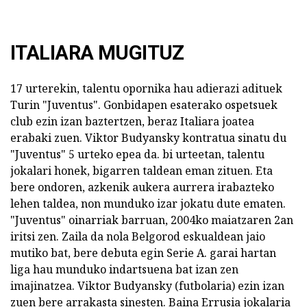
ITALIARA MUGITUZ
17 urterekin, talentu opornika hau adierazi adituek
Turin "Juventus". Gonbidapen esaterako ospetsuek
club ezin izan baztertzen, beraz Italiara joatea
erabaki zuen. Viktor Budyansky kontratua sinatu du
"Juventus" 5 urteko epea da. bi urteetan, talentu
jokalari honek, bigarren taldean eman zituen. Eta
bere ondoren, azkenik aukera aurrera irabazteko
lehen taldea, non munduko izar jokatu dute ematen.
"Juventus" oinarriak barruan, 2004ko maiatzaren 2an
iritsi zen. Zaila da nola Belgorod eskualdean jaio
mutiko bat, bere debuta egin Serie A. garai hartan
liga hau munduko indartsuena bat izan zen
imajinatzea. Viktor Budyansky (futbolaria) ezin izan
zuen bere arrakasta sinesten. Baina Errusia jokalaria