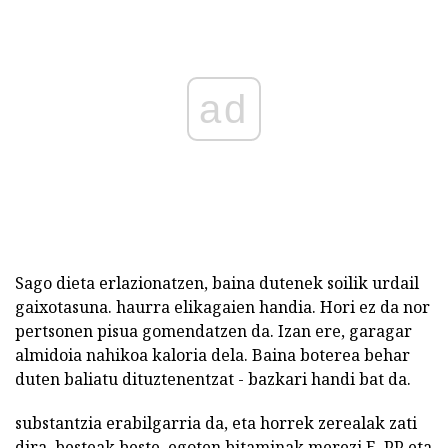
ad
Sago dieta erlazionatzen, baina dutenek soilik urdail
gaixotasuna. haurra elikagaien handia. Hori ez da nor
pertsonen pisua gomendatzen da. Izan ere, garagar
almidoia nahikoa kaloria dela. Baina boterea behar
duten baliatu dituztenentzat - bazkari handi bat da.
substantzia erabilgarria da, eta horrek zerealak zati
dira, besteak beste, egoten bitaminak merezi E, PP eta