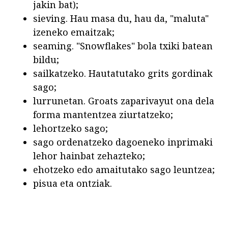
jakin bat);
sieving. Hau masa du, hau da, "maluta"
izeneko emaitzak;
seaming. "Snowflakes" bola txiki batean
bildu;
sailkatzeko. Hautatutako grits gordinak
sago;
lurrunetan. Groats zaparivayut ona dela
forma mantentzea ziurtatzeko;
lehortzeko sago;
sago ordenatzeko dagoeneko inprimaki
lehor hainbat zehazteko;
ehotzeko edo amaitutako sago leuntzea;
pisua eta ontziak.