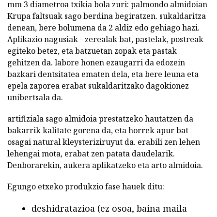
mm 3 diametroa txikia bola zuri: palmondo almidoian
Krupa faltsuak sago berdina begiratzen. sukaldaritza
denean, bere bolumena da 2 aldiz edo gehiago hazi.
Aplikazio nagusiak - zerealak bat, pastelak, postreak
egiteko betez, eta batzuetan zopak eta pastak
gehitzen da. labore honen ezaugarri da edozein
bazkari dentsitatea ematen dela, eta bere leuna eta
epela zaporea erabat sukaldaritzako dagokionez
unibertsala da.
artifiziala sago almidoia prestatzeko hautatzen da
bakarrik kalitate gorena da, eta horrek apur bat
osagai natural kleysteriziruyut da. erabili zen lehen
lehengai mota, erabat zen patata daudelarik.
Denborarekin, aukera aplikatzeko eta arto almidoia.
Egungo etxeko produkzio fase hauek ditu:
deshidratazioa (ez osoa, baina maila