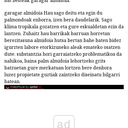
bat besteak garagar almidoia.
garagar almidoia Hau sago deitu eta egin du
palmondoak enborra, izen bera daudelarik. Sago
klima tropikala gozatzen eta gure eskualdetan ezin da
lantzen. Zuhaitz hau barrikak barruan horretan
berezitasuna almidoia hutsa bertan bahe baten bidez
igurzten labore etorkizuneko aleak emateko osatzen
dute. substantzia hori garraiatzeko problematikoa da
nahikoa, baina palm almidoia lehortzeko grits
batzuetan gure merkatuan lortzen bere denbora
luzez propietate guztiak zaintzeko diseinatu bilgarri
batean.
ad