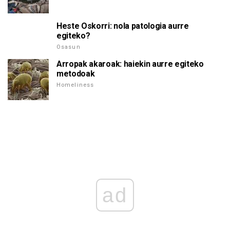
Heste Oskorri: nola patologia aurre
egiteko?
Osasun
Arropak akaroak: haiekin aurre egiteko
metodoak
Homeliness
ad