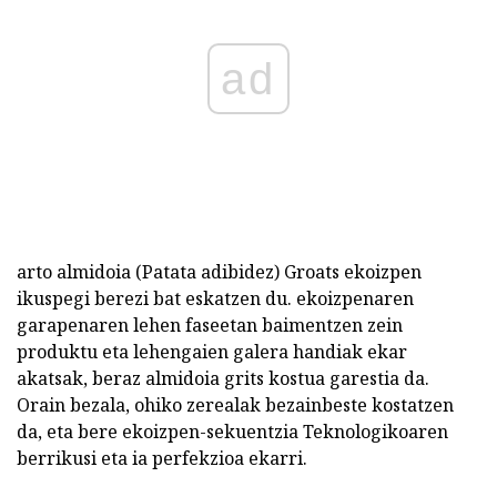
ad
arto almidoia (Patata adibidez) Groats ekoizpen
ikuspegi berezi bat eskatzen du. ekoizpenaren
garapenaren lehen faseetan baimentzen zein
produktu eta lehengaien galera handiak ekar
akatsak, beraz almidoia grits kostua garestia da.
Orain bezala, ohiko zerealak bezainbeste kostatzen
da, eta bere ekoizpen-sekuentzia Teknologikoaren
berrikusi eta ia perfekzioa ekarri.