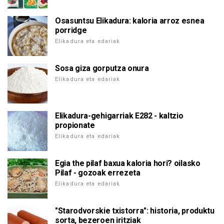
Osasuntsu Elikadura: kaloria arroz esnea
porridge
Elikadura eta edariak
Sosa giza gorputza onura
Elikadura eta edariak
Elikadura-gehigarriak E282 - kaltzio
propionate
Elikadura eta edariak
Egia the pilaf baxua kaloria hori? oilasko
Pilaf - gozoak errezeta
Elikadura eta edariak
"Starodvorskie txistorra": historia, produktu
sorta, bezeroen iritziak