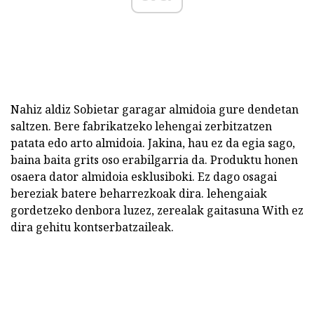
Nahiz aldiz Sobietar garagar almidoia gure dendetan
saltzen. Bere fabrikatzeko lehengai zerbitzatzen
patata edo arto almidoia. Jakina, hau ez da egia sago,
baina baita grits oso erabilgarria da. Produktu honen
osaera dator almidoia esklusiboki. Ez dago osagai
bereziak batere beharrezkoak dira. lehengaiak
gordetzeko denbora luzez, zerealak gaitasuna With ez
dira gehitu kontserbatzaileak.