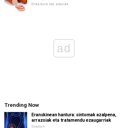
Elikadura eta edariak
ad
Trending Now
Eranskinean hantura: sintomak azalpena,
arrazoiak eta tratamendu ezaugarriak
Osasun