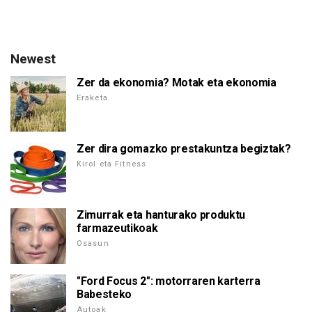
Newest
Zer da ekonomia? Motak eta ekonomia
Eraketa
Zer dira gomazko prestakuntza begiztak?
Kirol eta Fitness
Zimurrak eta hanturako produktu
farmazeutikoak
Osasun
"Ford Focus 2": motorraren karterra
Babesteko
Autoak