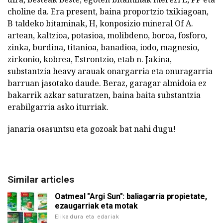
choline da. Era present, baina proportzio txikiagoan,
B taldeko bitaminak, H, konposizio mineral Of A.
artean, kaltzioa, potasioa, molibdeno, boroa, fosforo,
zinka, burdina, titanioa, banadioa, iodo, magnesio,
zirkonio, kobrea, Estrontzio, etab n. Jakina,
substantzia heavy arauak onargarria eta onuragarria
barruan jasotako daude. Beraz, garagar almidoia ez
bakarrik azkar saturatzen, baina baita substantzia
erabilgarria asko iturriak.
janaria osasuntsu eta gozoak bat nahi dugu!
Similar articles
Oatmeal "Argi Sun": baliagarria propietate,
ezaugarriak eta motak
Elikadura eta edariak