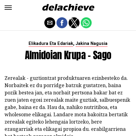
,
Elikadura Eta Edariak
Jakina Nagusia
Almidoian Krupa - Sago
Zerealak - guztiontzat produktuaren ezinbesteko da.
Norbaitek ez du porridge batzuk gustatzen, baina
pozik bestea jan, eta norbait pertsona bakar bat ez
zuen jaten egosi zerealak maite guztiak, salbuespenik
gabe, baina ez da. Hau da, nahiko nutritiboa, eta
wholesome elikagai. Landare mota bakoitza bertatik
zerealak egiteko lehengaia lortzeko, bere
ezaugarriak eta elikagai propioa du. erabilgarriena