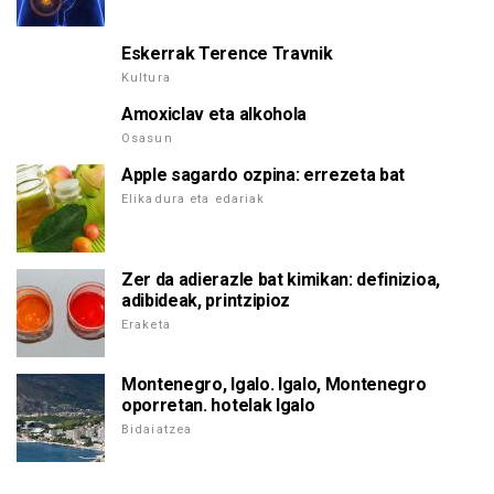
Eskerrak Terence Travnik
Kultura
Amoxiclav eta alkohola
Osasun
Apple sagardo ozpina: errezeta bat
Elikadura eta edariak
Zer da adierazle bat kimikan: definizioa,
adibideak, printzipioz
Eraketa
Montenegro, Igalo. Igalo, Montenegro
oporretan. hotelak Igalo
Bidaiatzea