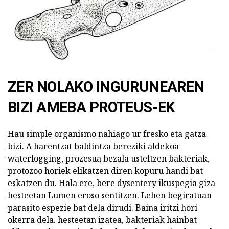
ZER NOLAKO INGURUNEAREN
BIZI AMEBA PROTEUS-EK
Hau simple organismo nahiago ur fresko eta gatza
bizi. A harentzat baldintza bereziki aldekoa
waterlogging, prozesua bezala usteltzen bakteriak,
protozoo horiek elikatzen diren kopuru handi bat
eskatzen du. Hala ere, bere dysentery ikuspegia giza
hesteetan Lumen eroso sentitzen. Lehen begiratuan
parasito espezie bat dela dirudi. Baina iritzi hori
okerra dela. hesteetan izatea, bakteriak hainbat