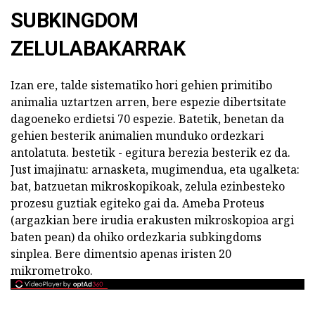
SUBKINGDOM
ZELULABAKARRAK
Izan ere, talde sistematiko hori gehien primitibo
animalia uztartzen arren, bere espezie dibertsitate
dagoeneko erdietsi 70 espezie. Batetik, benetan da
gehien besterik animalien munduko ordezkari
antolatuta. bestetik - egitura berezia besterik ez da.
Just imajinatu: arnasketa, mugimendua, eta ugalketa:
bat, batzuetan mikroskopikoak, zelula ezinbesteko
prozesu guztiak egiteko gai da. Ameba Proteus
(argazkian bere irudia erakusten mikroskopioa argi
baten pean) da ohiko ordezkaria subkingdoms
sinplea. Bere dimentsio apenas iristen 20
mikrometroko.