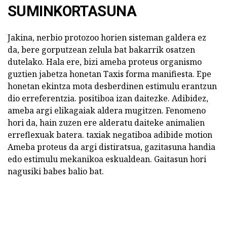
SUMINKORTASUNA
Jakina, nerbio protozoo horien sisteman galdera ez
da, bere gorputzean zelula bat bakarrik osatzen
dutelako. Hala ere, bizi ameba proteus organismo
guztien jabetza honetan Taxis forma manifiesta. Epe
honetan ekintza mota desberdinen estimulu erantzun
dio erreferentzia. positiboa izan daitezke. Adibidez,
ameba argi elikagaiak aldera mugitzen. Fenomeno
hori da, hain zuzen ere alderatu daiteke animalien
erreflexuak batera. taxiak negatiboa adibide motion
Ameba proteus da argi distiratsua, gazitasuna handia
edo estimulu mekanikoa eskualdean. Gaitasun hori
nagusiki babes balio bat.