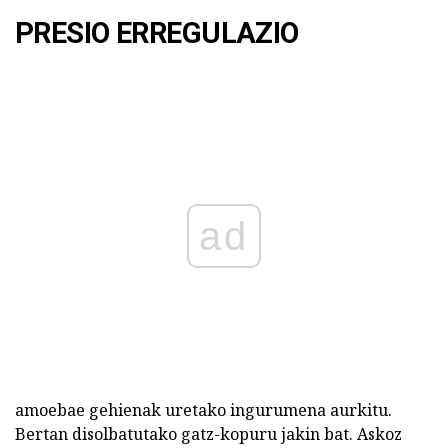
PRESIO ERREGULAZIO
ad
amoebae gehienak uretako ingurumena aurkitu.
Bertan disolbatutako gatz-kopuru jakin bat. Askoz