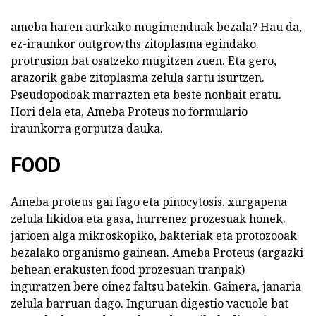
ameba haren aurkako mugimenduak bezala? Hau da,
ez-iraunkor outgrowths zitoplasma egindako.
protrusion bat osatzeko mugitzen zuen. Eta gero,
arazorik gabe zitoplasma zelula sartu isurtzen.
Pseudopodoak marrazten eta beste nonbait eratu.
Hori dela eta, Ameba Proteus no formulario
iraunkorra gorputza dauka.
FOOD
Ameba proteus gai fago eta pinocytosis. xurgapena
zelula likidoa eta gasa, hurrenez prozesuak honek.
jarioen alga mikroskopiko, bakteriak eta protozooak
bezalako organismo gainean. Ameba Proteus (argazki
behean erakusten food prozesuan tranpak)
inguratzen bere oinez faltsu batekin. Gainera, janaria
zelula barruan dago. Inguruan digestio vacuole bat