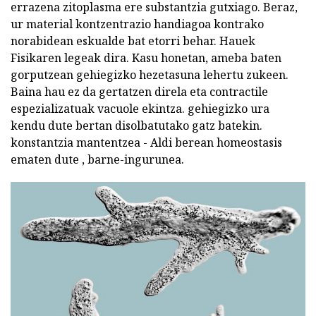
errazena zitoplasma ere substantzia gutxiago. Beraz,
ur material kontzentrazio handiagoa kontrako
norabidean eskualde bat etorri behar. Hauek
Fisikaren legeak dira. Kasu honetan, ameba baten
gorputzean gehiegizko hezetasuna lehertu zukeen.
Baina hau ez da gertatzen direla eta contractile
espezializatuak vacuole ekintza. gehiegizko ura
kendu dute bertan disolbatutako gatz batekin.
konstantzia mantentzea - Aldi berean homeostasis
ematen dute , barne-ingurunea.