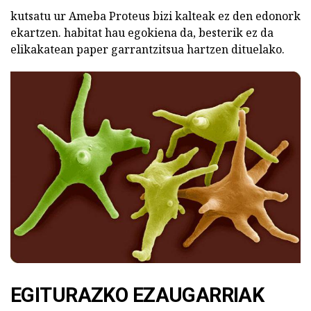
kutsatu ur Ameba Proteus bizi kalteak ez den edonork
ekartzen. habitat hau egokiena da, besterik ez da
elikakatean paper garrantzitsua hartzen dituelako.
EGITURAZKO EZAUGARRIAK