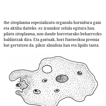
the zitoplasma espezializatu organulu hornidura gain
eta aktiba daiteke. ez-iraunkor zelula egitura hau.
pilatu zitoplasma, non daude horretarako beharrezko
baldintzak dira. Eta gastuak, hori funtsezkoa premia
bat gertatzen da. pikor almidoia hau eta lipido tanta.