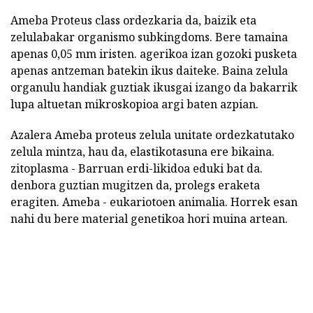
Ameba Proteus class ordezkaria da, baizik eta
zelulabakar organismo subkingdoms. Bere tamaina
apenas 0,05 mm iristen. agerikoa izan gozoki pusketa
apenas antzeman batekin ikus daiteke. Baina zelula
organulu handiak guztiak ikusgai izango da bakarrik
lupa altuetan mikroskopioa argi baten azpian.
Azalera Ameba proteus zelula unitate ordezkatutako
zelula mintza, hau da, elastikotasuna ere bikaina.
zitoplasma - Barruan erdi-likidoa eduki bat da.
denbora guztian mugitzen da, prolegs eraketa
eragiten. Ameba - eukariotoen animalia. Horrek esan
nahi du bere material genetikoa hori muina artean.