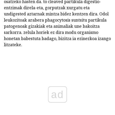
osatzeko hasten da. to cleaved partikula digestio-
entzimak direla-eta, gorputzak xurgatu eta
undigested aztarnak mintza bidez kentzen dira. Odol
leukozitoak arabera phagocytosis suntsitu partikula
patogenoak gizakiak eta animaliak une bakoitza
sarkorra. zelula horiek ez dira modu organismo
honetan babestuta badago, bizitza ia ezinezkoa izango
litzateke.
ad