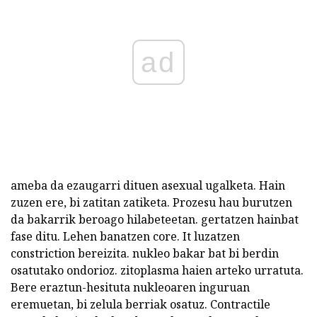
ad
ameba da ezaugarri dituen asexual ugalketa. Hain
zuzen ere, bi zatitan zatiketa. Prozesu hau burutzen
da bakarrik beroago hilabeteetan. gertatzen hainbat
fase ditu. Lehen banatzen core. It luzatzen
constriction bereizita. nukleo bakar bat bi berdin
osatutako ondorioz. zitoplasma haien arteko urratuta.
Bere eraztun-hesituta nukleoaren inguruan
eremuetan, bi zelula berriak osatuz. Contractile