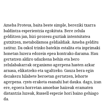
Ameba Proteus, baita beste simple, bereziki txarra
baldintza esperientzia egokituta. Bere zelula
gelditzen jan, bizi-prozesu guztiak intentsitatea
gutxitzen, metabolismoa geldialdiak. Ameba gelditu
zatituz. Da oskol trinko batekin estalita eta inprimaki
honetan luzera edozein epea kontrako darama. Hau
gertatzen aldiro udazkena behin eta bero
zelulabakarrak organismo agerpena hasten azkar
arnasa, elikatzeko eta ugaltzeko. Gauza bera egin
dezakezu hilabete beroetan gertatzen, lehorte
agerpena. cysts eraketa esanahi bat dauka. dago, izan
ere, egoera horretan amoebae haizeak eramaten
distantzia luzeak, Russell espezie hori baino gehiago
da.