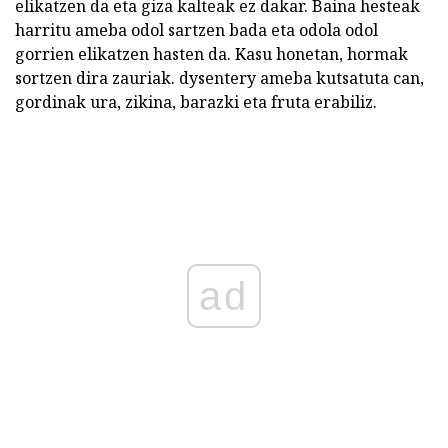
elikatzen da eta giza kalteak ez dakar. Baina hesteak
harritu ameba odol sartzen bada eta odola odol
gorrien elikatzen hasten da. Kasu honetan, hormak
sortzen dira zauriak. dysentery ameba kutsatuta can,
gordinak ura, zikina, barazki eta fruta erabiliz.
ad