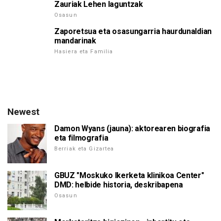
Zauriak Lehen laguntzak
Osasun
Zaporetsua eta osasungarria haurdunaldian
mandarinak
Hasiera eta Familia
Newest
Damon Wyans (jauna): aktorearen biografia
eta filmografia
Berriak eta Gizartea
GBUZ "Moskuko Ikerketa klinikoa Center"
DMD: helbide historia, deskribapena
Osasun