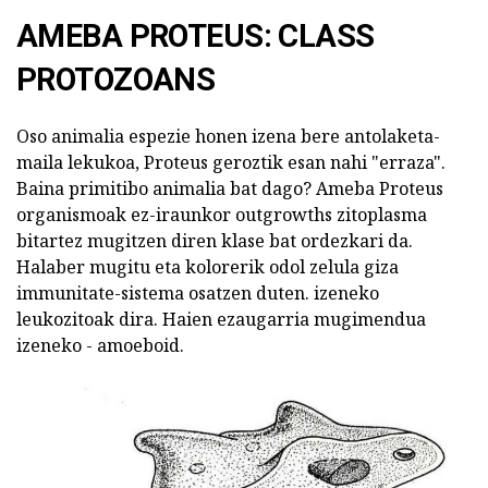
AMEBA PROTEUS: CLASS
PROTOZOANS
Oso animalia espezie honen izena bere antolaketa-
maila lekukoa, Proteus geroztik esan nahi "erraza".
Baina primitibo animalia bat dago? Ameba Proteus
organismoak ez-iraunkor outgrowths zitoplasma
bitartez mugitzen diren klase bat ordezkari da.
Halaber mugitu eta kolorerik odol zelula giza
immunitate-sistema osatzen duten. izeneko
leukozitoak dira. Haien ezaugarria mugimendua
izeneko - amoeboid.