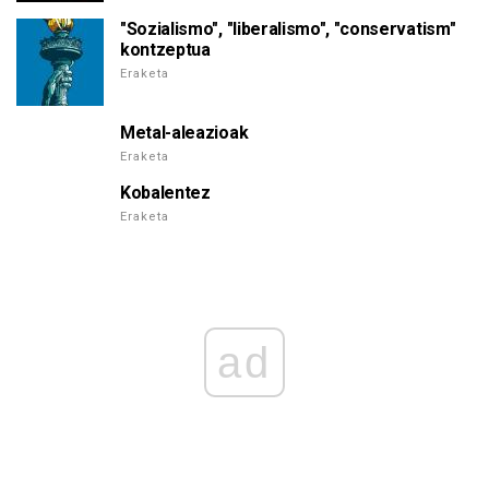
"Sozialismo", "liberalismo", "conservatism"
kontzeptua
Eraketa
Metal-aleazioak
Eraketa
Kobalentez
Eraketa
ad