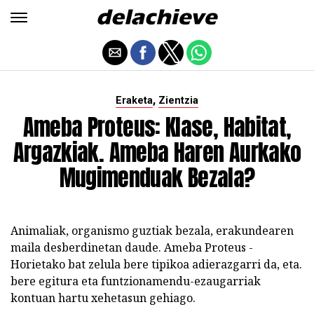
,
Eraketa
Zientzia
Ameba Proteus: Klase, Habitat,
Argazkiak. Ameba Haren Aurkako
Mugimenduak Bezala?
Animaliak, organismo guztiak bezala, erakundearen
maila desberdinetan daude. Ameba Proteus -
Horietako bat zelula bere tipikoa adierazgarri da, eta.
bere egitura eta funtzionamendu-ezaugarriak
kontuan hartu xehetasun gehiago.