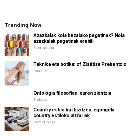
Trending Now
Azazkalak kola bezalako pegatinak? Nola
azazkalak pegatinak erabili
Edertasuna
Teknika eta botika: of Zistitisa Prebentzio
Osasun
Ontologia filosofian: euren zientzia
Eraketa
Country estilo bat bizitzea. egongela
country estiloko altzariak
Homeliness