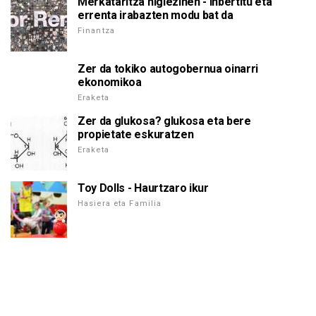
Merkataritza higiezinen - inbertitu eta
errenta irabazten modu bat da
Finantza
Zer da tokiko autogobernua oinarri
ekonomikoa
Eraketa
Zer da glukosa? glukosa eta bere
propietate eskuratzen
Eraketa
Toy Dolls - Haurtzaro ikur
Hasiera eta Familia