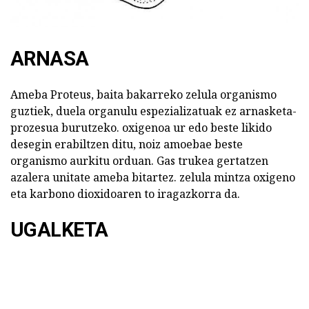
ARNASA
Ameba Proteus, baita bakarreko zelula organismo
guztiek, duela organulu espezializatuak ez arnasketa-
prozesua burutzeko. oxigenoa ur edo beste likido
desegin erabiltzen ditu, noiz amoebae beste
organismo aurkitu orduan. Gas trukea gertatzen
azalera unitate ameba bitartez. zelula mintza oxigeno
eta karbono dioxidoaren to iragazkorra da.
UGALKETA