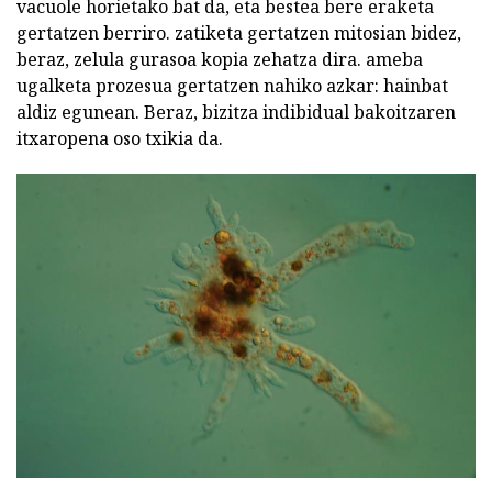
vacuole horietako bat da, eta bestea bere eraketa
gertatzen berriro. zatiketa gertatzen mitosian bidez,
beraz, zelula gurasoa kopia zehatza dira. ameba
ugalketa prozesua gertatzen nahiko azkar: hainbat
aldiz egunean. Beraz, bizitza indibidual bakoitzaren
itxaropena oso txikia da.