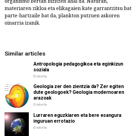
organismo bertan bizitzen ahal da. Naturan,
materiaren zikloa eta elikagaien kate garrantzitsu bat
parte-hartzaile bat da, plankton putzuen askoren
oinarria izanik.
Similar articles
Antropologia pedagogikoa eta eginkizun
soziala
Eraketa
Geologia zer den zientzia da? Zer egiten
dute geologoek? Geologia modernoaren
arazoak
Eraketa
Lurraren eguzkiaren eta bere esangura
inguruan errotazio
Eraketa