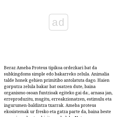
ad
Beraz Ameba Proteus tipikoa ordezkari bat da
subkingdoms simple edo bakarreko zelula. Animalia
talde honek gehien primitibo antolatuta dago. Haien
gorputza zelula bakar bat osatzen dute, baina
organismo osoan funtzioak egiteko gai da:, arnasa jan,
erreproduzitu, mugitu, erreakzionatzen, estimulu eta
ingurumen-baldintza txarrak. Ameba proteus
ekosistemak ur fresko eta gatza parte da, baina beste