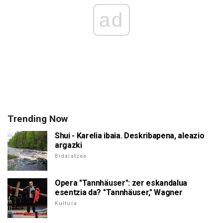
ad
Trending Now
Shui - Karelia ibaia. Deskribapena, aleazio
argazki
Bidaiatzea
Opera "Tannhäuser": zer eskandalua
esentzia da? "Tannhäuser," Wagner
Kultura