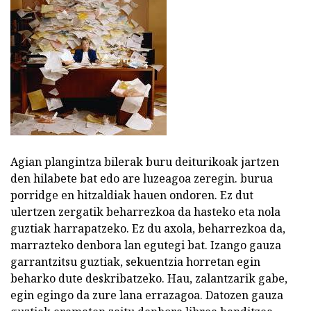
Agian plangintza bilerak buru deiturikoak jartzen
den hilabete bat edo are luzeagoa zeregin. burua
porridge en hitzaldiak hauen ondoren. Ez dut
ulertzen zergatik beharrezkoa da hasteko eta nola
guztiak harrapatzeko. Ez du axola, beharrezkoa da,
marrazteko denbora lan egutegi bat. Izango gauza
garrantzitsu guztiak, sekuentzia horretan egin
beharko dute deskribatzeko. Hau, zalantzarik gabe,
egin egingo da zure lana errazagoa. Datozen gauza