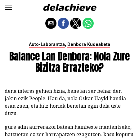
,
Auto-Laborantza
Denbora Kudeaketa
Balance Lan Denbora: Nola Zure
Bizitza Errazteko?
dena interes gehien bizia, benetan zer behar den
jakin ezik People. Hau da, nola Oskar Uayld handia
esan zuen, eta hitz horiek benetan egin dela uste
duzu.
gure adin aurrerakoi batean hainbeste mantentzeko,
batzuetan ez zer harrapatzen ezagutzen. kasu kopuru