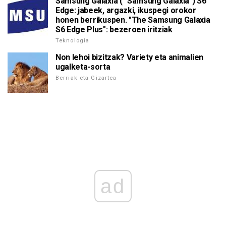
Samsung Galaxia ( "Samsung Galaxia") S6
Edge: jabeek, argazki, ikuspegi orokor
honen berrikuspen. "The Samsung Galaxia
S6 Edge Plus": bezeroen iritziak
Teknologia
Non lehoi bizitzak? Variety eta animalien
ugalketa-sorta
Berriak eta Gizartea
ad