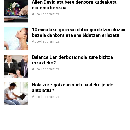
Allen David eta bere denbora kudeaketa
sistema berezia
Auto-laborantza
10 minutuko goizean dutxa gordetzen duzun
bezala denbora eta ahalbidetzen erlaxatu
Auto-laborantza
Balance Lan denbora: nola zure bizitza
errazteko?
Auto-laborantza
Nola zure goizean ondo hasteko jende
antolatua?
Auto-laborantza