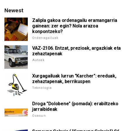
Newest
Zalipla gakoa ordenagailu eramangarria
gainean: zer egin? Nola arazoa
konpontzeko?
Ordenagailuak
VAZ-2106. Entzat, prezioak, argazkiak eta
zehaztapenak
Autoak
Xurgagailuak lurrun "Karcher": ereduak,
zehaztapenak, berrikuspen
Teknologia
Droga "Dolobene" (pomada): erabiltzeko
jarraibideak
Osasun