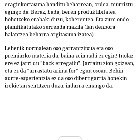
eraginkortasuna handitu beharrean, ordea, murriztu
egingo da. Beraz, bada, beren produktibitatea
hobetzeko erabaki duzu, koherentea. Eta zure ondo
planifikatutako zerrenda makila (lan denbora
balantzea beharra argitasuna izatea).
Lehenik normalean oso garrantzitsua eta oso
premiazko materia da, baina zein nahi ez egin! Inolaz
ere ez jarri du "back erregailu". Jarraitu zion goizean,
eta ez da "arrastatu arima for" egun osoan. Behin
aurre-esperientzia ez da oso dibertigarria honekin
irekietan sentitzen duzu. indarra emango da.