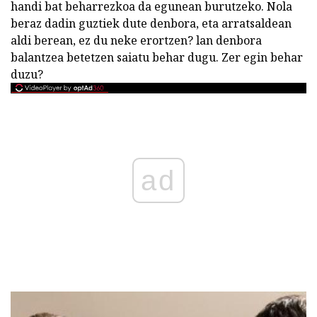
handi bat beharrezkoa da egunean burutzeko. Nola
beraz dadin guztiek dute denbora, eta arratsaldean
aldi berean, ez du neke erortzen? lan denbora
balantzea betetzen saiatu behar dugu. Zer egin behar
duzu?
ad