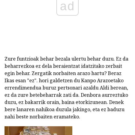
ad
Zure funtzioak behar bezala ulertu behar duzu. Ez da
beharrezkoa ez dela beraientzat idatzitako zerbait
egin behar. Zergatik norbaiten arazo hartu? Beraz
Ikas esan "ez". hori galdetzen du Kanpo Arazoetako
errendimendua buruz pertsonari azaldu Aldi berean,
ez da zure betebeharrak zati da. Denbora aurreztuko
duzu, ez bakarrik orain, baina etorkizunean. Denek
bere lanaren nahikoa duzula jakingo, eta ez baduzu
nahi beste norbaiten eramateko.