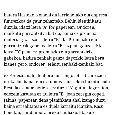
batera Hasteko, komeni da larrienetako eta enpresa
funtsezkoa da gaur zehazteko. Behin identifikatu
duzula, idatzi letra "A" for paperean. Ondoren,
markatu garrantzitsu bat da, baina ez premiaz
materia gisa, ezarri letra "B" da. Premiazko eta
garrantzirik gabekoa letra "B" azpian gauzak. Eta
letra "D" pean ez-premiazko eta garrantzirik
gabekoa. badira zenbait gauza dagozkio letra bera
izanez gero, ondoren, esleitu zenbaki-zenbaki bat.
ez For esan nahi denbora hurrengo letra trantsizioa
oreka lan banaketa eskubidea, aurrekoa bukatu bada.
Bestela esanda: betiere, ez duzu "A" gutun dagozkion,
edozein kasutan ez du letra "B" joan zeregin coped.
Jakina, paperean dena planifikatu ahal izango duzu,
baina errealitatean ez duela jarraitu idatzita. Kasu
honetan, lan-denbora oreka hautsiko. Eta zure