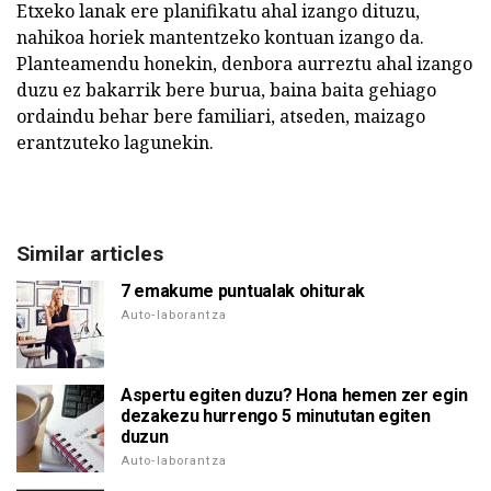
Etxeko lanak ere planifikatu ahal izango dituzu,
nahikoa horiek mantentzeko kontuan izango da.
Planteamendu honekin, denbora aurreztu ahal izango
duzu ez bakarrik bere burua, baina baita gehiago
ordaindu behar bere familiari, atseden, maizago
erantzuteko lagunekin.
Similar articles
7 emakume puntualak ohiturak
Auto-laborantza
Aspertu egiten duzu? Hona hemen zer egin
dezakezu hurrengo 5 minututan egiten
duzun
Auto-laborantza