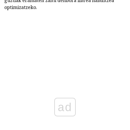
guztiak eramaten zaitu denbora librea handitzea
optimizatzeko.
ad