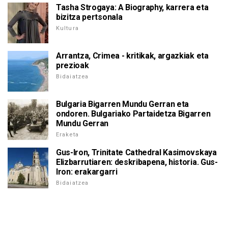
Tasha Strogaya: A Biography, karrera eta
bizitza pertsonala
Kultura
Arrantza, Crimea - kritikak, argazkiak eta
prezioak
Bidaiatzea
Bulgaria Bigarren Mundu Gerran eta
ondoren. Bulgariako Partaidetza Bigarren
Mundu Gerran
Eraketa
Gus-Iron, Trinitate Cathedral Kasimovskaya
Elizbarrutiaren: deskribapena, historia. Gus-
Iron: erakargarri
Bidaiatzea