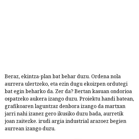
Beraz, ekintza-plan bat behar duzu. Ordena nola
aurrera ulertzeko, eta ezin dugu ekoizpen ordutegi
bat egin beharko da. Zer da? Bertan kasuan ondorioa
ospatzeko aukera izango duzu. Proiektu handi batean,
grafikoaren laguntzaz denbora izango da martxan
jarri nahi izanez gero ikusiko duzu bada, aurretik
joan zaitezke. irudi argia industrial arazoez begien
aurrean izango duzu.