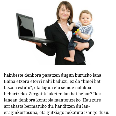
hainbeste denbora pasatzen dugun buruzko lana!
Baina etxera etorri nahi baduzu, ez da "limoi bat
bezala estutu", eta lagun eta senide nahikoa
behartzeko. Zergatik luketen lan bat behar? Ikas
lanean denbora kontrola mantentzeko. Hau zure
arrakasta bermatuko du. handitzen du lan-
eraginkortasuna, eta gutxiago nekatuta izango duzu.