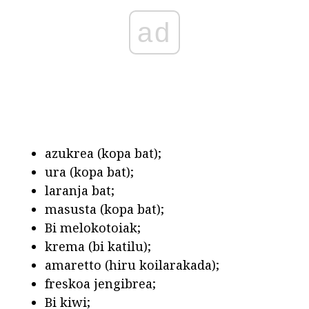
ad
azukrea (kopa bat);
ura (kopa bat);
laranja bat;
masusta (kopa bat);
Bi melokotoiak;
krema (bi katilu);
amaretto (hiru koilarakada);
freskoa jengibrea;
Bi kiwi;