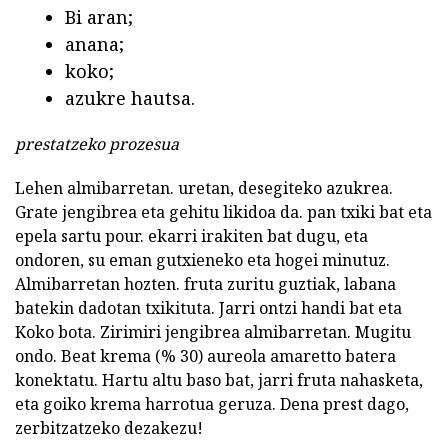
Bi aran;
anana;
koko;
azukre hautsa.
prestatzeko prozesua
Lehen almibarretan. uretan, desegiteko azukrea.
Grate jengibrea eta gehitu likidoa da. pan txiki bat eta
epela sartu pour. ekarri irakiten bat dugu, eta
ondoren, su eman gutxieneko eta hogei minutuz.
Almibarretan hozten. fruta zuritu guztiak, labana
batekin dadotan txikituta. Jarri ontzi handi bat eta
Koko bota. Zirimiri jengibrea almibarretan. Mugitu
ondo. Beat krema (% 30) aureola amaretto batera
konektatu. Hartu altu baso bat, jarri fruta nahasketa,
eta goiko krema harrotua geruza. Dena prest dago,
zerbitzatzeko dezakezu!