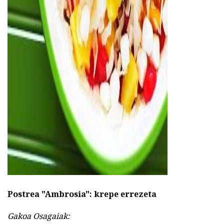
ad
Postrea "Ambrosia": krepe errezeta
Gakoa Osagaiak: