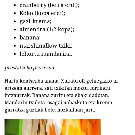
cranberry (beira erdi);
Koko (kopa erdi);
gazi-krema;
almendra (1/2 kopa);
banana;
marshmallow txiki;
lehortu mandarina.
prestatzeko prozesua
Hartu kontserba anana. Xukatu off gehiegizko ur
ertzean aurrera. zati txikitan moztu. birrindu
intxaurrak. Banana zuritu eta ebaki dadotan.
Mandarin txuleta. osagai nahasketa eta krema
garratza guztiak bete. hozkailuan jarri.