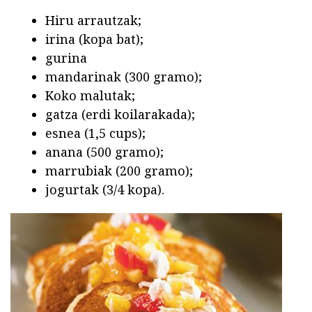
Hiru arrautzak;
irina (kopa bat);
gurina
mandarinak (300 gramo);
Koko malutak;
gatza (erdi koilarakada);
esnea (1,5 cups);
anana (500 gramo);
marrubiak (200 gramo);
jogurtak (3/4 kopa).