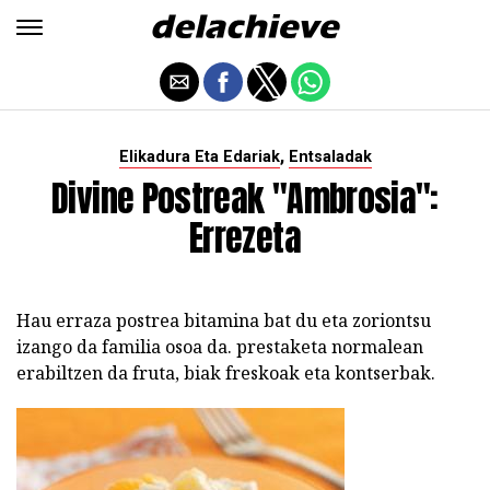
,
Elikadura Eta Edariak
Entsaladak
Divine Postreak "Ambrosia":
Errezeta
Hau erraza postrea bitamina bat du eta zoriontsu
izango da familia osoa da. prestaketa normalean
erabiltzen da fruta, biak freskoak eta kontserbak.