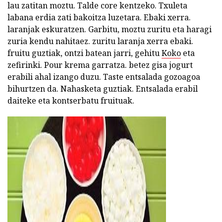
lau zatitan moztu. Talde core kentzeko. Txuleta
labana erdia zati bakoitza luzetara. Ebaki xerra.
laranjak eskuratzen. Garbitu, moztu zuritu eta haragi
zuria kendu nahitaez. zuritu laranja xerra ebaki.
fruitu guztiak, ontzi batean jarri, gehitu
Koko
eta
zefirinki. Pour krema garratza. betez gisa jogurt
erabili ahal izango duzu. Taste entsalada gozoagoa
bihurtzen da. Nahasketa guztiak. Entsalada erabil
daiteke eta kontserbatu fruituak.