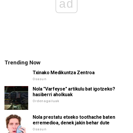
ad
Trending Now
Txinako Medikuntza Zentroa
Osasun
Nola "Varfeyse" artikulu bat igotzeko?
hasiberri aholkuak
Ordenagailuak
Nola prestatu etxeko toothache baten
erremedioa, denek jakin behar dute
Osasun