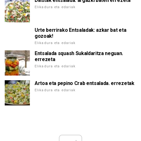
Dilistak entsalada: argazki baten errezeta
Elikadura eta edariak
Urte berrirako Entsaladak: azkar bat eta
gozoak!
Elikadura eta edariak
Entsalada squash Sukaldaritza neguan.
errezeta
Elikadura eta edariak
Artoa eta pepino Crab entsalada. errezetak
Elikadura eta edariak