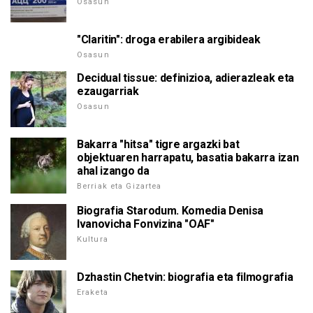
Osasun
"Claritin": droga erabilera argibideak
Osasun
Decidual tissue: definizioa, adierazleak eta
ezaugarriak
Osasun
Bakarra "hitsa" tigre argazki bat
objektuaren harrapatu, basatia bakarra izan
ahal izango da
Berriak eta Gizartea
Biografia Starodum. Komedia Denisa
Ivanovicha Fonvizina "OAF"
Kultura
Dzhastin Chetvin: biografia eta filmografia
Eraketa