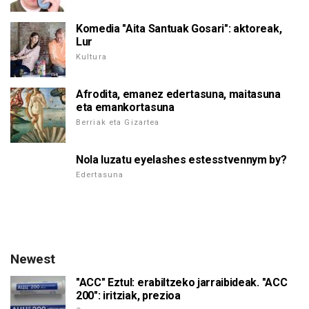
Komedia "Aita Santuak Gosari": aktoreak,
Lur
Kultura
Afrodita, emanez edertasuna, maitasuna
eta emankortasuna
Berriak eta Gizartea
Nola luzatu eyelashes estesstvennym by?
Edertasuna
Newest
"ACC" Eztul: erabiltzeko jarraibideak. "ACC
200": iritziak, prezioa