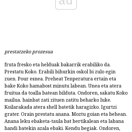
ad
prestatzeko prozesua
fruta fresko eta helduak bakarrik erabiliko da.
Prestatu Koko. Erabili bihurkin oskol bi zulo egin
zuen. Pour esnea. Preheat Tenperatura ertain eta
bake Koko hamabost minutu labean. Unea eta atera
fruitua da toalla batean bilduta. Ondoren, sakatu Koko
mailua. hainbat zati zituen zatitu beharko luke.
Koilarakada atera shell batetik haragizko. Igurtzi
grater. Orain prestatu anana. Moztu goian eta behean.
Anana leku ebaketa-taula bat bertikalean eta labana
handi batekin azala ebaki. Kendu begiak. Ondoren,