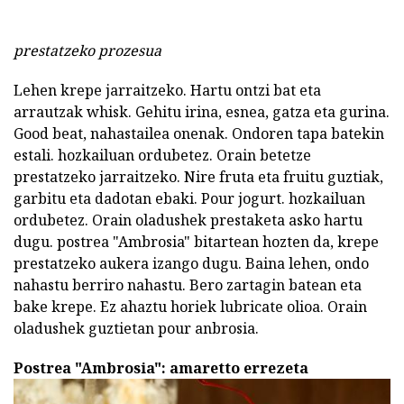
prestatzeko prozesua
Lehen krepe jarraitzeko. Hartu ontzi bat eta
arrautzak whisk. Gehitu irina, esnea, gatza eta gurina.
Good beat, nahastailea onenak. Ondoren tapa batekin
estali. hozkailuan ordubetez. Orain betetze
prestatzeko jarraitzeko. Nire fruta eta fruitu guztiak,
garbitu eta dadotan ebaki. Pour jogurt. hozkailuan
ordubetez. Orain oladushek prestaketa asko hartu
dugu. postrea "Ambrosia" bitartean hozten da, krepe
prestatzeko aukera izango dugu. Baina lehen, ondo
nahastu berriro nahastu. Bero zartagin batean eta
bake krepe. Ez ahaztu horiek lubricate olioa. Orain
oladushek guztietan pour anbrosia.
Postrea "Ambrosia": amaretto errezeta