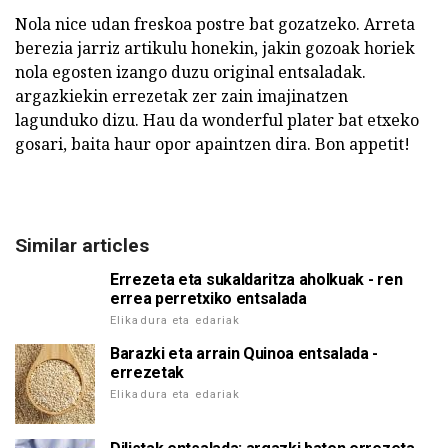
Nola nice udan freskoa postre bat gozatzeko. Arreta
berezia jarriz artikulu honekin, jakin gozoak horiek
nola egosten izango duzu original entsaladak.
argazkiekin errezetak zer zain imajinatzen
lagunduko dizu. Hau da wonderful plater bat etxeko
gosari, baita haur opor apaintzen dira. Bon appetit!
Similar articles
Errezeta eta sukaldaritza aholkuak - ren
errea perretxiko entsalada
Elikadura eta edariak
Barazki eta arrain Quinoa entsalada -
errezetak
Elikadura eta edariak