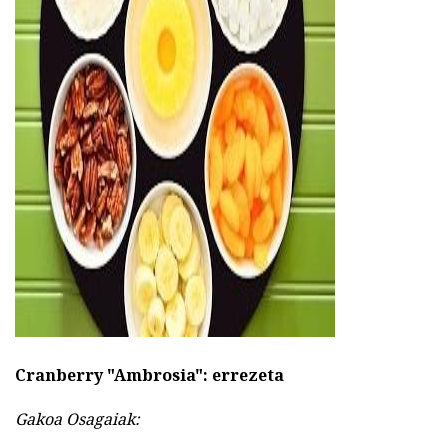
ad
Cranberry "Ambrosia": errezeta
Gakoa Osagaiak: