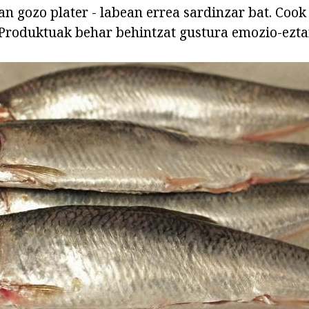
an gozo plater - labean errea sardinzar bat. Cook
 Produktuak behar behintzat gustura emozio-ezta