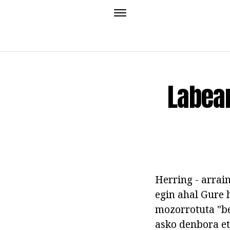
Labean
Herring - arrai
egin ahal Gure 
mozorrotuta "be
asko denbora et