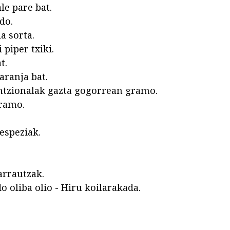
le pare bat.
do.
a sorta.
 piper txiki.
t.
aranja bat.
tzionalak gazta gogorrean gramo.
ramo.
 espeziak.
arrautzak.
o oliba olio - Hiru koilarakada.