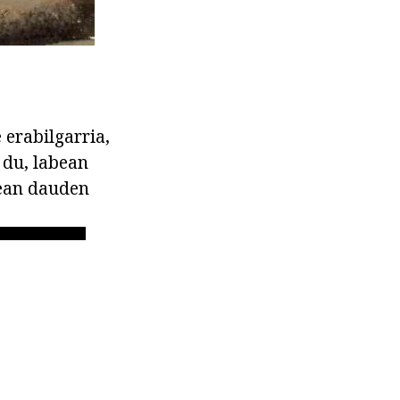
 erabilgarria,
 du, labean
zean dauden