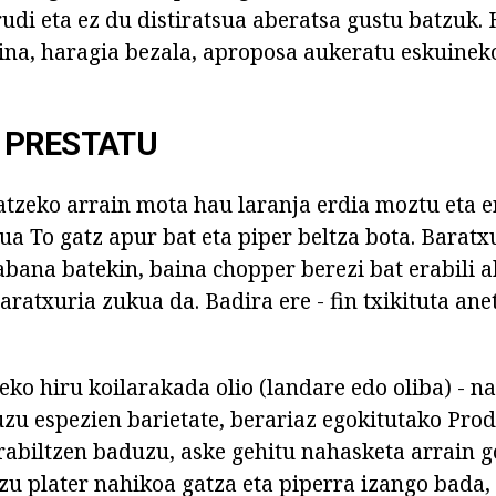
rudi eta ez du distiratsua aberatsa gustu batzuk.
ina, haragia bezala, aproposa aukeratu eskuinek
 PRESTATU
tzeko arrain mota hau laranja erdia moztu eta e
ua To gatz apur bat eta piper beltza bota. Baratxu
labana batekin, baina chopper berezi bat erabili 
aratxuria zukua da. Badira ere - fin txikituta ane
ko hiru koilarakada olio (landare edo oliba) - n
uzu espezien barietate, berariaz egokitutako Prod
rabiltzen baduzu, aske gehitu nahasketa arrain g
uzu plater nahikoa gatza eta piperra izango bada,