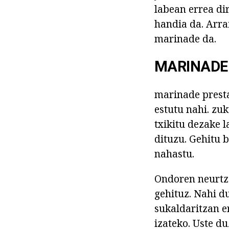
labean errea di
handia da. Arra
marinade da.
MARINADE
marinade presta
estutu nahi. zuk
txikitu dezake 
dituzu. Gehitu b
nahastu.
Ondoren neurtze
gehituz. Nahi d
sukaldaritzan e
izateko. Uste d