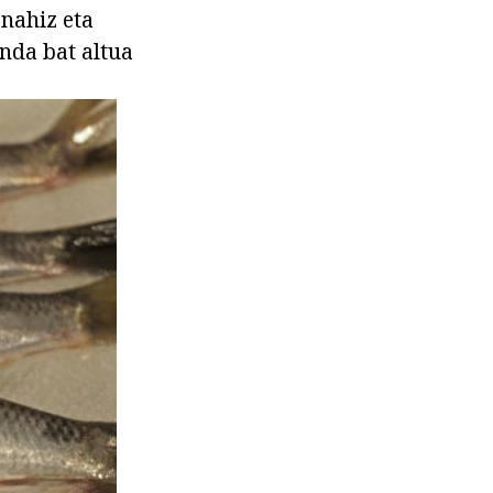
 nahiz eta
nda bat altua