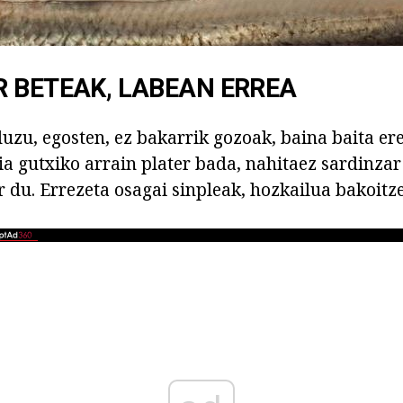
 BETEAK, LABEAN ERREA
uzu, egosten, ez bakarrik gozoak, baina baita ere
ia gutxiko arrain plater bada, nahitaez sardinzar
r du. Errezeta osagai sinpleak, hozkailua bakoit