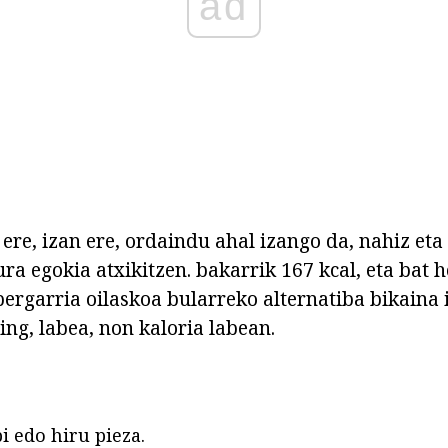
ad
 ere, izan ere, ordaindu ahal izango da, nahiz eta
ura egokia atxikitzen. bakarrik 167 kcal, eta bat 
pergarria oilaskoa bularreko alternatiba bikaina 
ing, labea, non kaloria labean.
i edo hiru pieza.