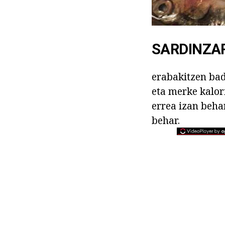
SARDINZAR
erabakitzen bad
eta merke kalor
errea izan beha
behar.