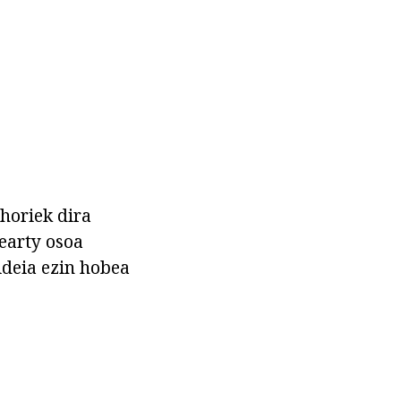
 horiek dira
hearty osoa
ideia ezin hobea