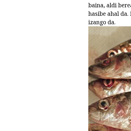
baina, aldi bere
hasibe ahal da.
izango da.