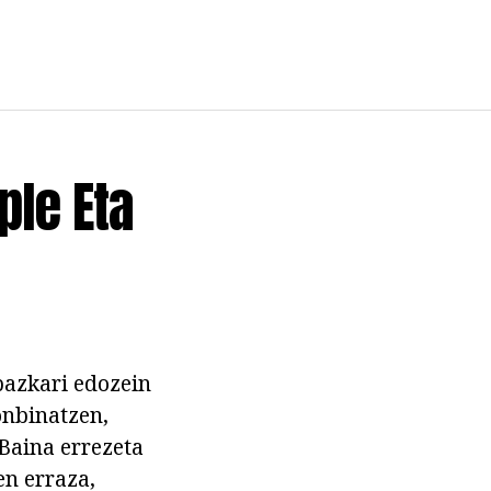
ple Eta
 bazkari edozein
onbinatzen,
 Baina errezeta
en erraza,