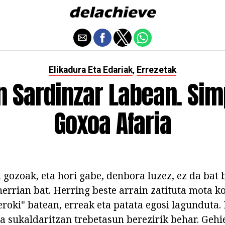
Elikadura Eta Edariak
Errezetak
,
 Sardinzar Labean. Sim
Goxoa Afaria
n gozoak, eta hori gabe, denbora luzez, ez da bat
herrian bat. Herring beste arrain zatituta mota k
roki" batean, erreak eta patata egosi lagunduta.
a sukaldaritzan trebetasun berezirik behar. Gehi