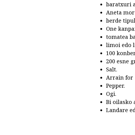
baratxuri a
Aneta mor
berde tipul
One kanpai
tomatea ba
limoi edo l
100 konben
200 esne g
Salt.
Arrain for
Pepper.
Ogi.
Bi oilasko 
Landare ed