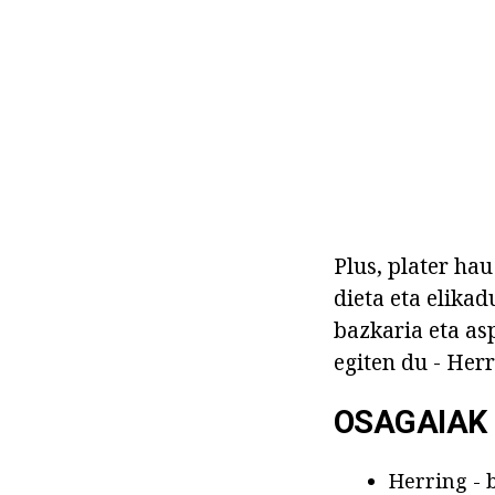
Plus, plater hau
dieta eta elikad
bazkaria eta as
egiten du - Herr
OSAGAIAK
Herring - b