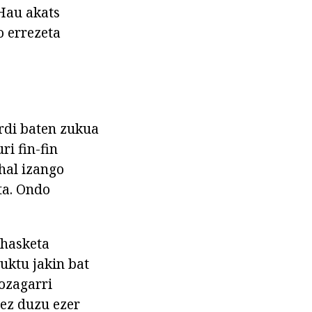
 Hau akats
o errezeta
rdi baten zukua
ri fin-fin
ahal izango
ta. Ondo
ahasketa
uktu jakin bat
ozagarri
 ez duzu ezer