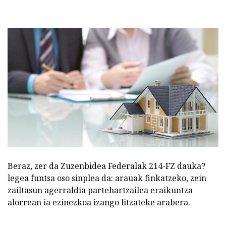
Beraz, zer da Zuzenbidea Federalak 214-FZ dauka?
legea funtsa oso sinplea da: arauak finkatzeko, zein
zailtasun agerraldia partehartzailea eraikuntza
alorrean ia ezinezkoa izango litzateke arabera.