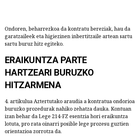
Ondoren, beharrezkoa da kontratu bereziak, hau da
garatzaileek eta higiezinen inbertitzaile artean sartu
sartu buruz hitz egiteko.
ERAIKUNTZA PARTE
HARTZEARI BURUZKO
HITZARMENA
4. artikulua Aztertutako araudia a kontratua ondorioa
buruzko prozedurak nahiko zehatza dauka. Kontuan
izan behar da Lege 214-FZ esentzia hori eraikuntza
lotuta, pro rata oinarri posible lege prozesu guztien
orientazioa zorrotza da.