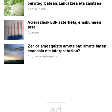
berotegi batean. Landatzea eta zaintzea
Homeliness
Adierazleak ESR azterketa, emakumeen
tasa
Osasun
Zer da amesgaizto amets bat: amets baten
esanahia eta interpretazioa?
Gogoaren garapena
ad