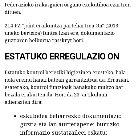
Federazioko irakasgaien organo exekutiboa ezartzen
dituen.
214-FZ "joint eraikuntza partehartzea On" (2013
uneko bertsioa) funtsa Izan ere, dokumentazio
guztiaren helburua rasskryt hori.
ESTATUKO ERREGULAZIO ON
Estatuko kontrol bereziki higiezinen erosteko, hala
nola eremu handi batean garrantzitsua da. Errusian,
esaterako, kontrol funtzioak banakako multzo bat
bezala erakusten da. Hori da 23. artikuluan
adierazten dira:
eskubidea beharrezko dokumentazio
guztia eta lan aurrerapenei buruzko
informazio sustatzaileei eskatu;