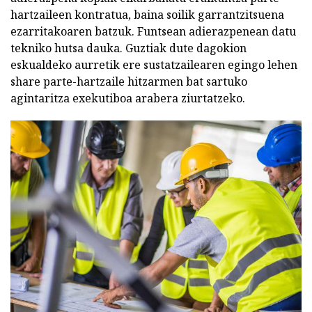
hartzaileen kontratua, baina soilik garrantzitsuena
ezarritakoaren batzuk. Funtsean adierazpenean datu
tekniko hutsa dauka. Guztiak dute dagokion
eskualdeko aurretik ere sustatzailearen egingo lehen
share parte-hartzaile hitzarmen bat sartuko
agintaritza exekutiboa arabera ziurtatzeko.