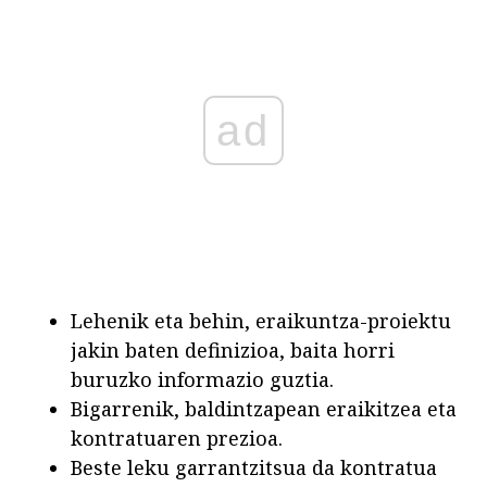
ad
Lehenik eta behin, eraikuntza-proiektu
jakin baten definizioa, baita horri
buruzko informazio guztia.
Bigarrenik, baldintzapean eraikitzea eta
kontratuaren prezioa.
Beste leku garrantzitsua da kontratua