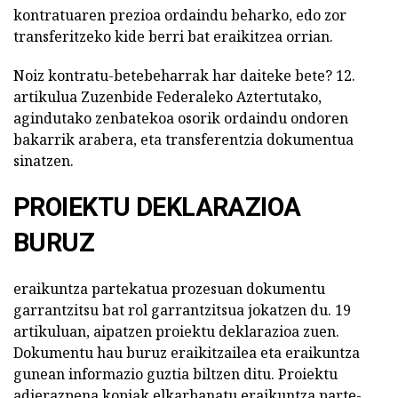
kontratuaren prezioa ordaindu beharko, edo zor
transferitzeko kide berri bat eraikitzea orrian.
Noiz kontratu-betebeharrak har daiteke bete? 12.
artikulua Zuzenbide Federaleko Aztertutako,
agindutako zenbatekoa osorik ordaindu ondoren
bakarrik arabera, eta transferentzia dokumentua
sinatzen.
PROIEKTU DEKLARAZIOA
BURUZ
eraikuntza partekatua prozesuan dokumentu
garrantzitsu bat rol garrantzitsua jokatzen du. 19
artikuluan, aipatzen proiektu deklarazioa zuen.
Dokumentu hau buruz eraikitzailea eta eraikuntza
gunean informazio guztia biltzen ditu. Proiektu
adierazpena kopiak elkarbanatu eraikuntza parte-