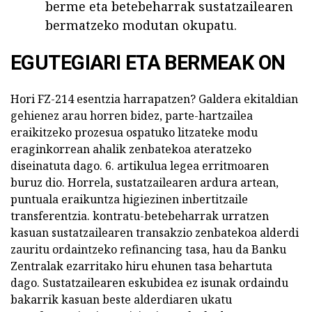
berme eta betebeharrak sustatzailearen
bermatzeko modutan okupatu.
EGUTEGIARI ETA BERMEAK ON
Hori FZ-214 esentzia harrapatzen? Galdera ekitaldian
gehienez arau horren bidez, parte-hartzailea
eraikitzeko prozesua ospatuko litzateke modu
eraginkorrean ahalik zenbatekoa ateratzeko
diseinatuta dago. 6. artikulua legea erritmoaren
buruz dio. Horrela, sustatzailearen ardura artean,
puntuala eraikuntza higiezinen inbertitzaile
transferentzia. kontratu-betebeharrak urratzen
kasuan sustatzailearen transakzio zenbatekoa alderdi
zauritu ordaintzeko refinancing tasa, hau da Banku
Zentralak ezarritako hiru ehunen tasa behartuta
dago. Sustatzailearen eskubidea ez isunak ordaindu
bakarrik kasuan beste alderdiaren ukatu