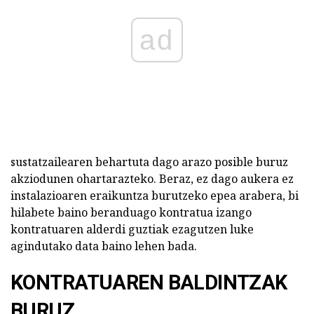
ad
sustatzailearen behartuta dago arazo posible buruz
akziodunen ohartarazteko. Beraz, ez dago aukera ez
instalazioaren eraikuntza burutzeko epea arabera, bi
hilabete baino beranduago kontratua izango
kontratuaren alderdi guztiak ezagutzen luke
agindutako data baino lehen bada.
KONTRATUAREN BALDINTZAK
BURUZ