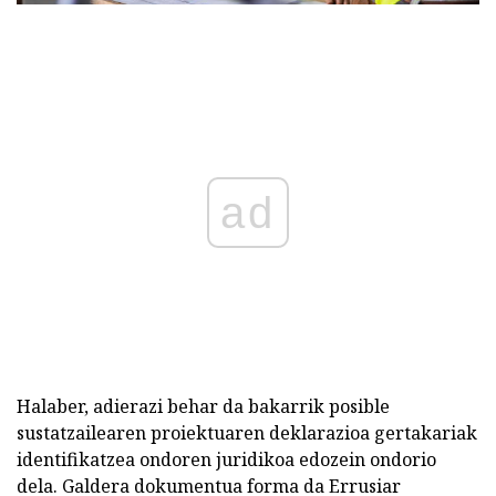
ad
Halaber, adierazi behar da bakarrik posible
sustatzailearen proiektuaren deklarazioa gertakariak
identifikatzea ondoren juridikoa edozein ondorio
dela. Galdera dokumentua forma da Errusiar