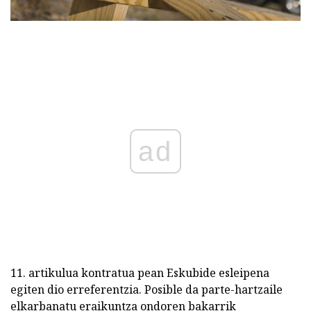
ad
11. artikulua kontratua pean Eskubide esleipena
egiten dio erreferentzia. Posible da parte-hartzaile
elkarbanatu eraikuntza ondoren bakarrik