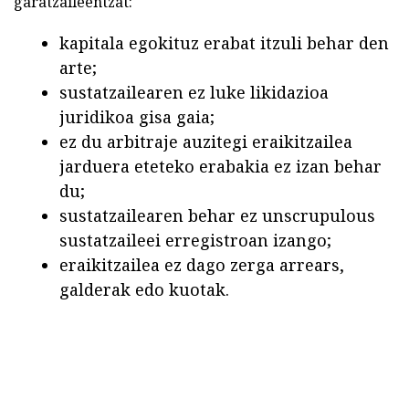
garatzaileentzat:
kapitala egokituz erabat itzuli behar den
arte;
sustatzailearen ez luke likidazioa
juridikoa gisa gaia;
ez du arbitraje auzitegi eraikitzailea
jarduera eteteko erabakia ez izan behar
du;
sustatzailearen behar ez unscrupulous
sustatzaileei erregistroan izango;
eraikitzailea ez dago zerga arrears,
galderak edo kuotak.