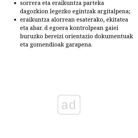
sorrera eta eraikuntza parteka
dagozkion legezko egintzak argitalpena;
eraikuntza alorrean esaterako, ekitatea
eta abar. d egoera kontrolpean gaiei
buruzko bereizi orientazio dokumentuak
eta gomendioak garapena.
ad