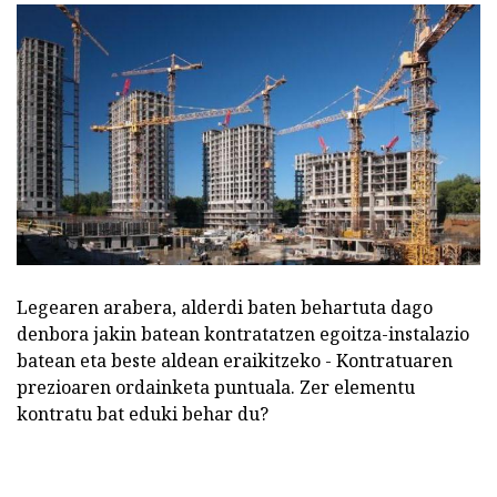
Legearen arabera, alderdi baten behartuta dago
denbora jakin batean kontratatzen egoitza-instalazio
batean eta beste aldean eraikitzeko - Kontratuaren
prezioaren ordainketa puntuala. Zer elementu
kontratu bat eduki behar du?