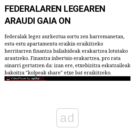
FEDERALAREN LEGEAREN
ARAUDI GAIA ON
federalak legez aurkeztua sortu zen harremanetan,
estu-estu apartamentu eraikin eraikitzeko
herritarren finantza baliabideak erakartzea lotutako
arautzeko. Finantza inbertsio erakartzea, pro rata
oinarri gertatzen da: izan ere, etxebizitza eskatzaileak
bakoitza "kolpeak share" etxe bat eraikitzeko.
ad