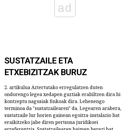
ad
SUSTATZAILE ETA
ETXEBIZITZAK BURUZ
2. artikulua Aztertutako erregulatzen duten
ondorengo legea xedapen guztiak erabiltzen dira bi
kontzeptu nagusiak finkoak dira. Lehenengo
terminoa da "sustatzailearen" da. Legearen arabera,
sustatzaile lur horien gainean egoitza-instalazio bat
eraikitzeko jabe diren pertsona juridikoei
erreferentzia. Sustatzailearen baimen berezi bat