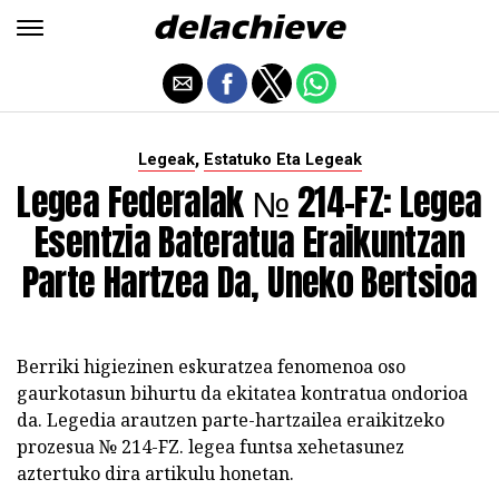
,
Legeak
Estatuko Eta Legeak
Legea Federalak № 214-FZ: Legea
Esentzia Bateratua Eraikuntzan
Parte Hartzea Da, Uneko Bertsioa
Berriki higiezinen eskuratzea fenomenoa oso
gaurkotasun bihurtu da ekitatea kontratua ondorioa
da. Legedia arautzen parte-hartzailea eraikitzeko
prozesua № 214-FZ. legea funtsa xehetasunez
aztertuko dira artikulu honetan.