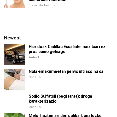
Etxea eta familia
Newest
Hibridoak Cadillac Escalade: noiz txarrez
pros baino gehiago
Autoak
Nola emakumeetan pelvic ultrasoinu da
Osasun
Sodio Sulfatsil (begi tanta): droga
karakterizazio
Osasun
Meloi hazten ari den polikarbonatozko