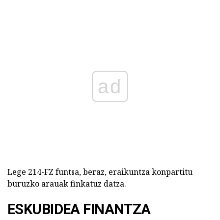
ad
Lege 214-FZ funtsa, beraz, eraikuntza konpartitu
buruzko arauak finkatuz datza.
ESKUBIDEA FINANTZA