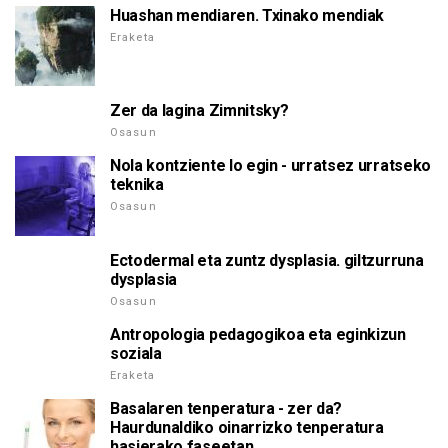
Huashan mendiaren. Txinako mendiak
Eraketa
Zer da lagina Zimnitsky?
Osasun
Nola kontziente lo egin - urratsez urratseko
teknika
Osasun
Ectodermal eta zuntz dysplasia. giltzurruna
dysplasia
Osasun
Antropologia pedagogikoa eta eginkizun
soziala
Eraketa
Basalaren tenperatura - zer da?
Haurdunaldiko oinarrizko tenperatura
hasierako faseetan