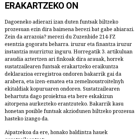
ERAKARTZEKO ON
Dagoeneko adierazi izan duten funtsak biltzeko
prozesuan ezin dira baimena berezi bat gabe abiarazi.
Zein da arrazoia? merezi du Zuzenbide 214-FZ
esentzia gogoratu beharra. iruzur eta finantza iruzur
instantzia murriztuz inguru. Horregatik 3. artikuluan
araudia aztertzen ari finkoak dira arauak, horrek
sustatzailearen funtsak erakartzeko eraikuntza
deklarazioa erregistroa ondoren bakarrik gai da
arabera, eta izen-ematea eta zemelnoustroitelnyh
ekitaldiak kopuruaren ondoren. Sustatzailearen
behartuta dago proiektua eta bere eskakizun
aitorpena aurkezteko erantzuteko. Bakarrik kasu
honetan posible funtsak akziodunen biltzeko prozesua
hasteko izango da.
Aipatzekoa da ere, honako baldintza hauek