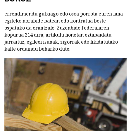
errendimendu gutxiago edo osoa porrota euren lana
egiteko norabide batean edo kontratua beste
ospatuko da erantzule. Zuzenbide Federalaren
kopurua 214 dira, artikulu honetan eztabaidatu
jarraituz, egileei isunak, zigorrak edo likidatutako
kalte ordaindu beharko dute.