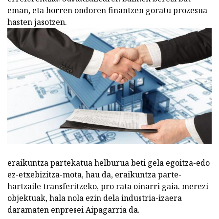
eman, eta horren ondoren finantzen goratu prozesua
hasten jasotzen.
eraikuntza partekatua helburua beti gela egoitza-edo
ez-etxebizitza-mota, hau da, eraikuntza parte-
hartzaile transferitzeko, pro rata oinarri gaia. merezi
objektuak, hala nola ezin dela industria-izaera
daramaten enpresei Aipagarria da.