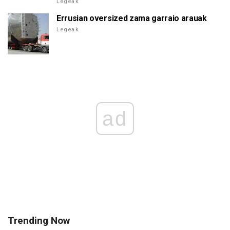
Legeak
Errusian oversized zama garraio arauak
Legeak
ad
Trending Now