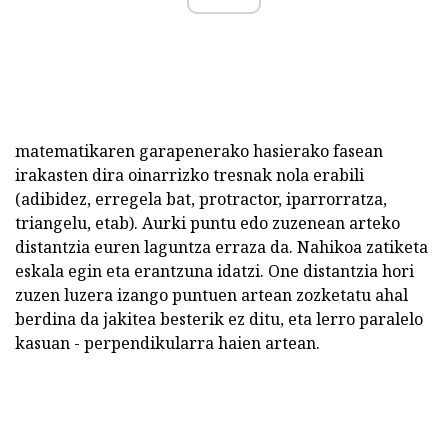
matematikaren garapenerako hasierako fasean
irakasten dira oinarrizko tresnak nola erabili
(adibidez, erregela bat, protractor, iparrorratza,
triangelu, etab). Aurki puntu edo zuzenean arteko
distantzia euren laguntza erraza da. Nahikoa zatiketa
eskala egin eta erantzuna idatzi. One distantzia hori
zuzen luzera izango puntuen artean zozketatu ahal
berdina da jakitea besterik ez ditu, eta lerro paralelo
kasuan - perpendikularra haien artean.