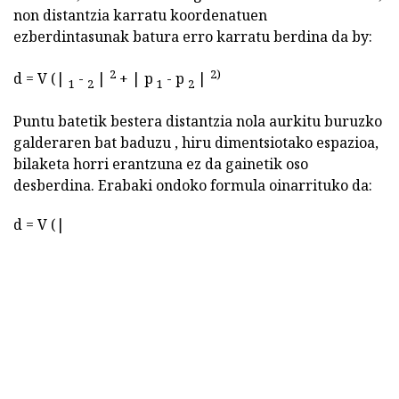
non distantzia karratu koordenatuen
ezberdintasunak batura erro karratu berdina da by:
2
2)
d = V (|
-
|
+ | p
- p
|
1
2
1
2
Puntu batetik bestera distantzia nola aurkitu buruzko
galderaren bat baduzu , hiru dimentsiotako espazioa,
bilaketa horri erantzuna ez da gainetik oso
desberdina. Erabaki ondoko formula oinarrituko da:
d = V (|