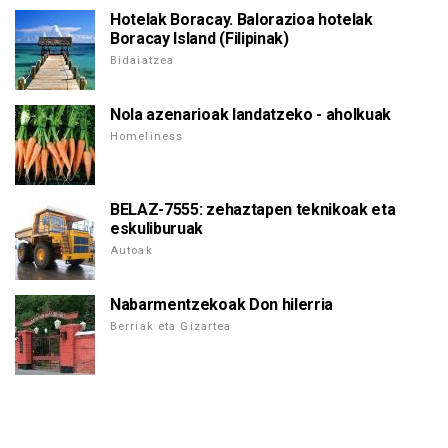
Hotelak Boracay. Balorazioa hotelak
Boracay Island (Filipinak)
Bidaiatzea
Nola azenarioak landatzeko - aholkuak
Homeliness
BELAZ-7555: zehaztapen teknikoak eta
eskuliburuak
Autoak
Nabarmentzekoak Don hilerria
Berriak eta Gizartea