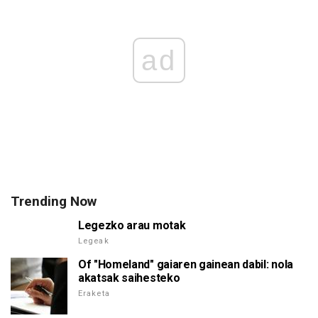
ad
Trending Now
Legezko arau motak
Legeak
Of "Homeland" gaiaren gainean dabil: nola
akatsak saihesteko
Eraketa