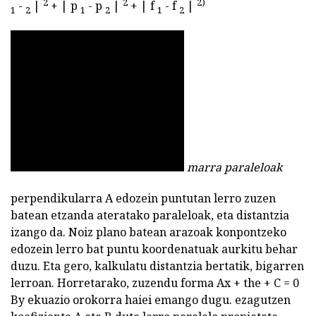
2
2
2)
-
|
+ | p
- p
|
+ | f
- f
|
1
2
1
2
1
2
marra paraleloak
perpendikularra A edozein puntutan lerro zuzen
batean etzanda ateratako paraleloak, eta distantzia
izango da. Noiz plano batean arazoak konpontzeko
edozein lerro bat puntu koordenatuak aurkitu behar
duzu. Eta gero, kalkulatu distantzia bertatik, bigarren
lerroan. Horretarako, zuzendu forma Ax + the + C = 0
By ekuazio orokorra haiei emango dugu. ezagutzen