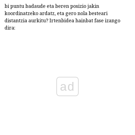
bi puntu badaude eta beren posizio jakin
koordinatzeko ardatz, eta gero nola besteari
distantzia aurkitu? Irtenbidea hainbat fase izango
dira:
ad