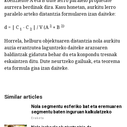
koefiziente A eta B dute lerro paralelo propietate
aurrera berdinak dira. Kasu honetan, aurkitu lerro
paralelo arteko distantzia formularen izan daiteke:
2
2)
d = | C
- C
| / V (A
+ B
1
2
Horrela, helburu objektuaren distantzia nola aurkitu
auzia erantzutea laguntzeko daiteke arazoaren
baldintzak gidatuta behar du eta konpondu tresnak
eskaintzen ditu. Dute neurtzeko gailuak, eta teorema
eta formula gisa izan daiteke.
Similar articles
Nola segmentu esferiko bat eta eremuaren
segmentu baten inguruan kalkulatzeko
Eraketa