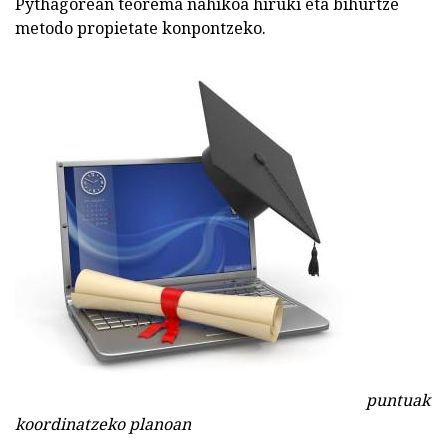
Pythagorean teorema nahikoa hiruki eta bihurtze
metodo propietate konpontzeko.
puntuak
koordinatzeko planoan