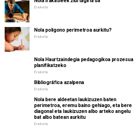
Nola irakasleek ziurtagiria da
Eraketa
Nola poligono perimetroa aurkitu?
Eraketa
Nola Haurtzaindegia pedagogikoa prozesua
planifikatzeko
Eraketa
Bibliográfica azalpena
Eraketa
Nola bere aldeetan laukizuzen baten
perimetroa, eremu baino gehiago, eta bere
diagonal eta laukizuzen albo arteko angelu
bat albo batean aurkitu
Eraketa