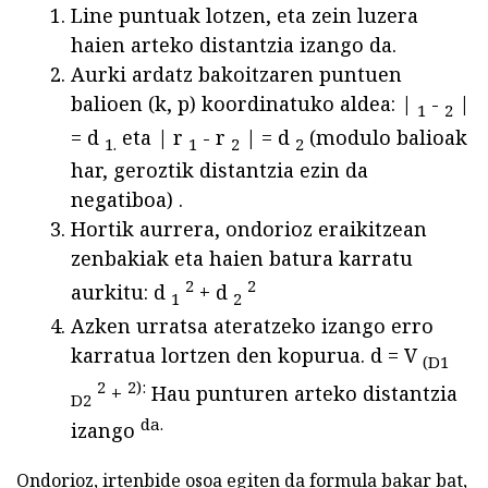
Line puntuak lotzen, eta zein luzera
haien arteko distantzia izango da.
Aurki ardatz bakoitzaren puntuen
balioen (k, p) koordinatuko aldea: |
-
|
1
2
= d
eta | r
- r
| = d
(modulo balioak
1.
1
2
2
har, geroztik distantzia ezin da
negatiboa) .
Hortik aurrera, ondorioz eraikitzean
zenbakiak eta haien batura karratu
2
2
aurkitu: d
+ d
1
2
Azken urratsa ateratzeko izango erro
karratua lortzen den kopurua. d = V
(D1
2
2):
+
Hau punturen arteko distantzia
D2
da.
izango
Ondorioz, irtenbide osoa egiten da formula bakar bat,