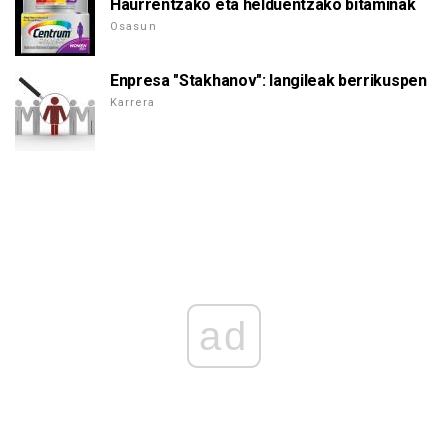
Haurrentzako eta helduentzako bitaminak
Osasun
Enpresa "Stakhanov": langileak berrikuspen
Karrera
ad