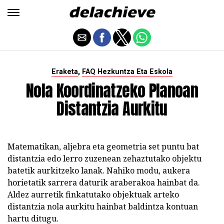
,
Eraketa
FAQ Hezkuntza Eta Eskola
Nola Koordinatzeko Planoan
Distantzia Aurkitu
Matematikan, aljebra eta geometria set puntu bat
distantzia edo lerro zuzenean zehaztutako objektu
batetik aurkitzeko lanak. Nahiko modu, aukera
horietatik sarrera daturik araberakoa hainbat da.
Aldez aurretik finkatutako objektuak arteko
distantzia nola aurkitu hainbat baldintza kontuan
hartu ditugu.