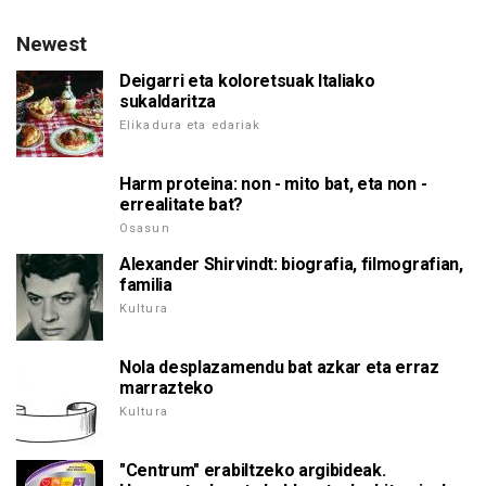
Newest
Deigarri eta koloretsuak Italiako
sukaldaritza
Elikadura eta edariak
Harm proteina: non - mito bat, eta non -
errealitate bat?
Osasun
Alexander Shirvindt: biografia, filmografian,
familia
Kultura
Nola desplazamendu bat azkar eta erraz
marrazteko
Kultura
"Centrum" erabiltzeko argibideak.