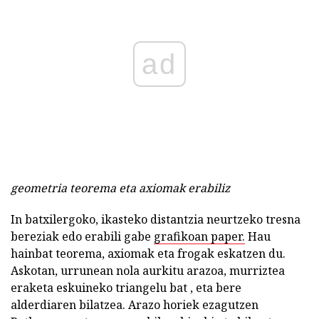
ad
geometria teorema eta axiomak erabiliz
In batxilergoko, ikasteko distantzia neurtzeko tresna
bereziak edo erabili gabe
grafikoan paper.
Hau
hainbat teorema, axiomak eta frogak eskatzen du.
Askotan, urrunean nola aurkitu arazoa, murriztea
eraketa eskuineko triangelu bat , eta bere
alderdiaren bilatzea. Arazo horiek ezagutzen