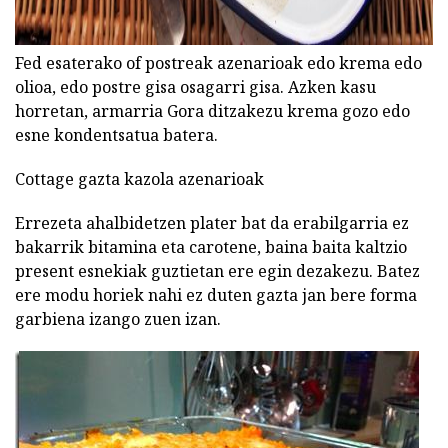
Fed esaterako of postreak azenarioak edo krema edo
olioa, edo postre gisa osagarri gisa. Azken kasu
horretan, armarria Gora ditzakezu krema gozo edo
esne kondentsatua batera.
Cottage gazta kazola azenarioak
Errezeta ahalbidetzen plater bat da erabilgarria ez
bakarrik bitamina eta carotene, baina baita kaltzio
present esnekiak guztietan ere egin dezakezu. Batez
ere modu horiek nahi ez duten gazta jan bere forma
garbiena izango zuen izan.