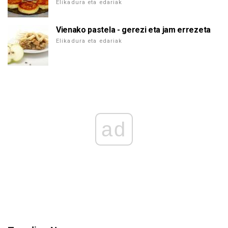
Elikadura eta edariak
Vienako pastela - gerezi eta jam errezeta
Elikadura eta edariak
ad