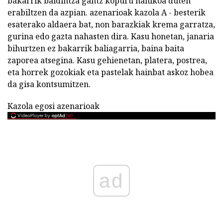
bakarrik baldintza gantz kopuru nahikoa duten
erabiltzen da azpian. azenarioak kazola A - besterik
esaterako aldaera bat, non barazkiak krema garratza,
gurina edo gazta nahasten dira. Kasu honetan, janaria
bihurtzen ez bakarrik baliagarria, baina baita
zaporea atsegina. Kasu gehienetan, platera, postrea,
eta horrek gozokiak eta pastelak hainbat askoz hobea
da gisa kontsumitzen.
Kazola egosi azenarioak
ad