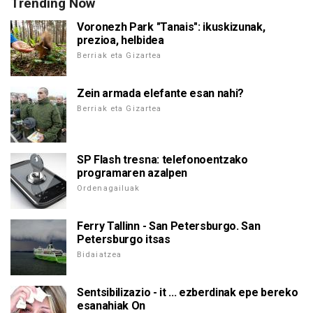
Trending Now
Voronezh Park "Tanais": ikuskizunak,
prezioa, helbidea
Berriak eta Gizartea
Zein armada elefante esan nahi?
Berriak eta Gizartea
SP Flash tresna: telefonoentzako
programaren azalpen
Ordenagailuak
Ferry Tallinn - San Petersburgo. San
Petersburgo itsas
Bidaiatzea
Sentsibilizazio - it ... ezberdinak epe bereko
esanahiak On