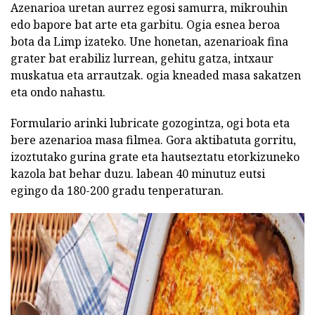
Azenarioa uretan aurrez egosi samurra, mikrouhin
edo bapore bat arte eta garbitu. Ogia esnea beroa
bota da Limp izateko. Une honetan, azenarioak fina
grater bat erabiliz lurrean, gehitu gatza, intxaur
muskatua eta arrautzak. ogia kneaded masa sakatzen
eta ondo nahastu.
Formulario arinki lubricate gozogintza, ogi bota eta
bere azenarioa masa filmea. Gora aktibatuta gorritu,
izoztutako gurina grate eta hautseztatu etorkizuneko
kazola bat behar duzu. labean 40 minutuz eutsi
egingo da 180-200 gradu tenperaturan.