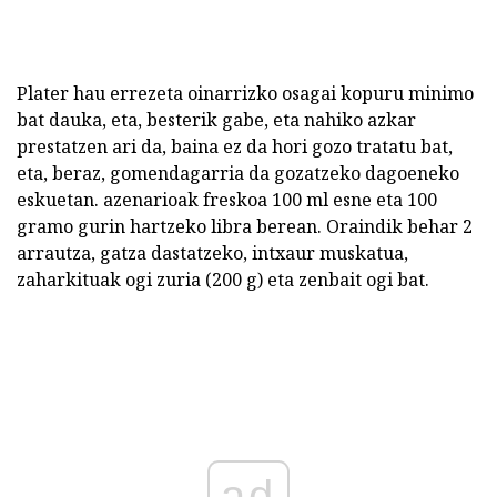
Plater hau errezeta oinarrizko osagai kopuru minimo
bat dauka, eta, besterik gabe, eta nahiko azkar
prestatzen ari da, baina ez da hori gozo tratatu bat,
eta, beraz, gomendagarria da gozatzeko dagoeneko
eskuetan. azenarioak freskoa 100 ml esne eta 100
gramo gurin hartzeko libra berean. Oraindik behar 2
arrautza, gatza dastatzeko, intxaur muskatua,
zaharkituak ogi zuria (200 g) eta zenbait ogi bat.
ad