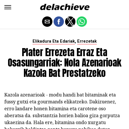
,
Elikadura Eta Edariak
Errezetak
Plater Errezeta Erraz Eta
Osasungarriak: Nola Azenarioak
Kazola Bat Prestatzeko
Kazola azenarioak - modu handi bat bitaminak eta
fussy gutxi eta gourmands elikatzeko. Dakizuenez,
erro landare honen bitamina eta carotene oso
aberatsa da. substantzia horien balioa giza gorputza
ukaezina da. Hala ere, bitamina ondo xurgatu