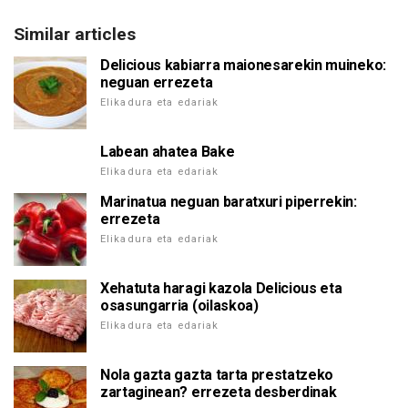
Similar articles
Delicious kabiarra maionesarekin muineko:
neguan errezeta
Elikadura eta edariak
Labean ahatea Bake
Elikadura eta edariak
Marinatua neguan baratxuri piperrekin:
errezeta
Elikadura eta edariak
Xehatuta haragi kazola Delicious eta
osasungarria (oilaskoa)
Elikadura eta edariak
Nola gazta gazta tarta prestatzeko
zartaginean? errezeta desberdinak