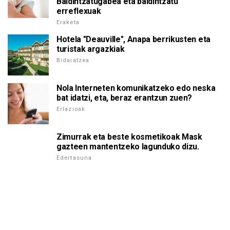
Baldintzatugabea eta baldintzatu
erreflexuak
Eraketa
Hotela "Deauville", Anapa berrikusten eta
turistak argazkiak
Bidaiatzea
Nola Interneten komunikatzeko edo neska
bat idatzi, eta, beraz erantzun zuen?
Erlazioak
Zimurrak eta beste kosmetikoak Mask
gazteen mantentzeko lagunduko dizu.
Edertasuna