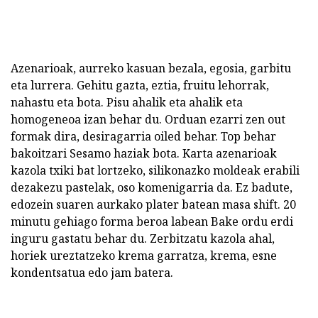
Azenarioak, aurreko kasuan bezala, egosia, garbitu
eta lurrera. Gehitu gazta, eztia, fruitu lehorrak,
nahastu eta bota. Pisu ahalik eta ahalik eta
homogeneoa izan behar du. Orduan ezarri zen out
formak dira, desiragarria oiled behar. Top behar
bakoitzari Sesamo haziak bota. Karta azenarioak
kazola txiki bat lortzeko, silikonazko moldeak erabili
dezakezu pastelak, oso komenigarria da. Ez badute,
edozein suaren aurkako plater batean masa shift. 20
minutu gehiago forma beroa labean Bake ordu erdi
inguru gastatu behar du. Zerbitzatu kazola ahal,
horiek ureztatzeko krema garratza, krema, esne
kondentsatua edo jam batera.