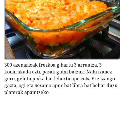
300 azenarioak freskoa g hartu 3 arrautza, 3
koilarakada ezti, pasak gutxi batzuk. Nahi izanez
gero, gehitu pixka bat lehortu apricots. Ere izango
gazta, ogi eta Sesamo apur bat libra bat behar duzu
platerak apaintzeko.