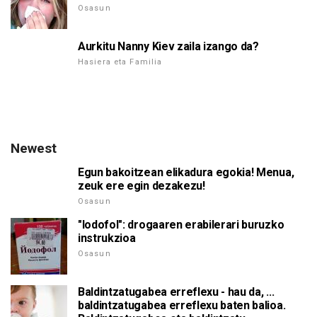
Osasun
Aurkitu Nanny Kiev zaila izango da?
Hasiera eta Familia
Newest
Egun bakoitzean elikadura egokia! Menua,
zeuk ere egin dezakezu!
Osasun
"Iodofol": drogaaren erabilerari buruzko
instrukzioa
Osasun
Baldintzatugabea erreflexu - hau da, ...
baldintzatugabea erreflexu baten balioa.