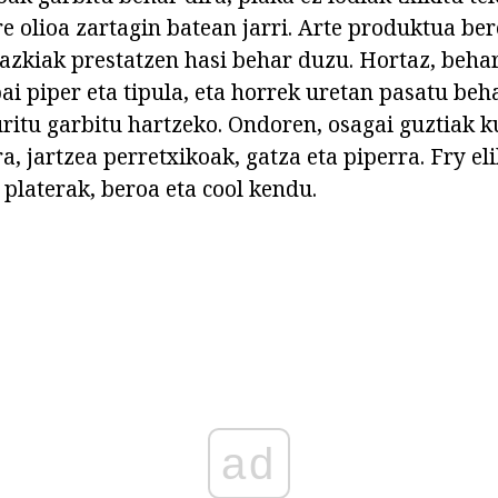
re olioa zartagin batean jarri. Arte produktua ber
arazkiak prestatzen hasi behar duzu. Hortaz, beh
i piper eta tipula, eta horrek uretan pasatu beha
uritu garbitu hartzeko. Ondoren, osagai guztiak k
a, jartzea perretxikoak, gatza eta piperra. Fry el
 platerak, beroa eta cool kendu.
ad