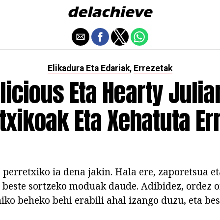
Elikadura Eta Edariak
Errezetak
,
licious Eta Hearty Julia
txikoak Eta Xehatuta Er
 perretxiko ia dena jakin. Hala ere, zaporetsua e
 beste sortzeko moduak daude. Adibidez, ordez o
iko beheko behi erabili ahal izango duzu, eta bes