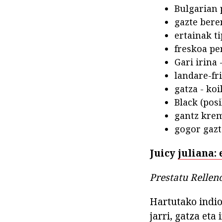
Bulgarian 
gazte beren
ertainak ti
freskoa pe
Gari irina 
landare-fri
gatza - koi
Black (posi
gantz krem
gogor gazt
Juicy
juliana:
Prestatu Rellen
Hartutako indio
jarri, gatza eta