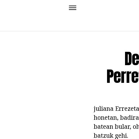
De
Perre
juliana Errezeta
honetan, badira
batean bular, oh
batzuk gehi.