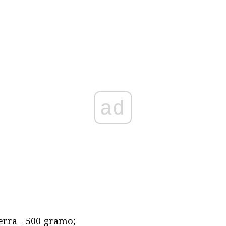
ad
xerra - 500 gramo;