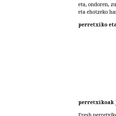
eta, ondoren, z
eta ehotzeko ha
perretxiko et
perretxikoak 
Fresh perretxiko