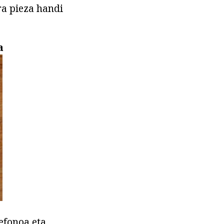
ra pieza handi
a
lefonoa eta