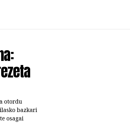
na:
rezeta
ta otordu
ilasko bazkari
te osagai