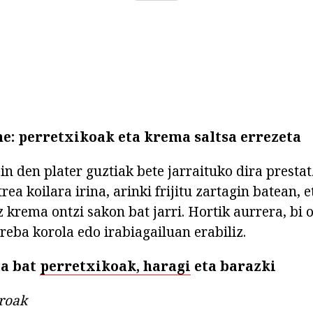
ne: perretxikoak eta krema saltsa errezeta
in den plater guztiak bete jarraituko dira presta
ea koilara irina, arinki frijitu zartagin batean, 
 krema ontzi sakon bat jarri. Hortik aurrera, bi 
eba korola edo irabiagailuan erabiliz.
ta bat
perretxikoak, haragi
eta barazki
aroak