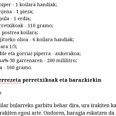
piper - 1 koilara handiak;
jena - 1 pieza;
pula - 1 erdia;
rretxikoak - 110 gramo;
- postrea koilara;
jitzeko olioa - 6 koilara handiak;
lara 1/3;
ble eta gorria) piperra - aukerakoa;
a% 30 garrenaren - 200 mililitro;
a - 160 gramo.
 errezeta
perretxikoak eta barazkiekin
o
ilar bularreko garbitu behar dira, ura irakiten k
 irakiten egosi arte. Ondoren, haragia eskatzen da