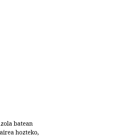
azola batean
 airea hozteko,