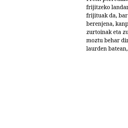
frijitzeko landa
frijituak da, b
berenjena, kanpa
zurtoinak eta z
moztu behar dir
laurden batean,