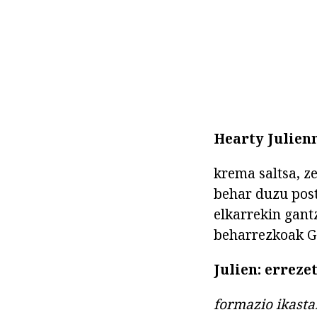
Hearty Julien
krema saltsa, ze
behar duzu postr
elkarrekin gantz
beharrezkoak Gr
Julien: erreze
formazio ikast