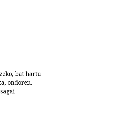
tzeko, bat hartu
eta, ondoren,
osagai