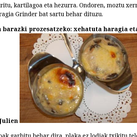
uritu, kartilagoa eta hezurra. Ondoren, moztu xer
ragia Grinder bat sartu behar dituzu.
a barazki prozesatzeko: xehatuta haragia et
Julien
ak garbitu behar dira, plaka ez lodiak txikitu te