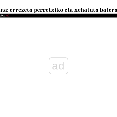
ana: errezeta perretxiko eta xehatuta bater
ad