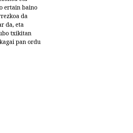
o ertain baino
arrezkoa da
r da, eta
ubo txikitan
ikagai pan ordu