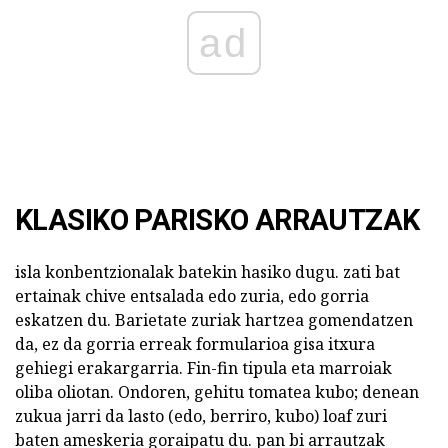
ad
KLASIKO PARISKO ARRAUTZAK
isla konbentzionalak batekin hasiko dugu. zati bat
ertainak chive entsalada edo zuria, edo gorria
eskatzen du. Barietate zuriak hartzea gomendatzen
da, ez da gorria erreak formularioa gisa itxura
gehiegi erakargarria. Fin-fin tipula eta marroiak
oliba oliotan. Ondoren, gehitu tomatea kubo; denean
zukua jarri da lasto (edo, berriro, kubo) loaf zuri
baten ameskeria goraipatu du. pan bi arrautzak