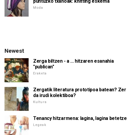
puntuzko txanoak: knitting eskema
Moda
Newest
Zerga biltzen - a ... hitzaren esanahia
"publican"
Eraketa
Zergatik literatura prototipoa batean? Zer
da irudi kolektiboa?
Kultura
Tenancy hitzarmena: lagina, lagina betetze
Legeak