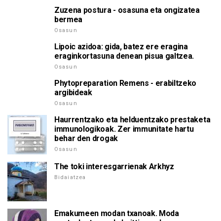
Zuzena postura - osasuna eta ongizatea
bermea
Osasun
Lipoic azidoa: gida, batez ere eragina
eraginkortasuna denean pisua galtzea.
Osasun
Phytopreparation Remens - erabiltzeko
argibideak
Osasun
Haurrentzako eta helduentzako prestaketa
immunologikoak. Zer immunitate hartu
behar den drogak
Osasun
The toki interesgarrienak Arkhyz
Bidaiatzea
Emakumeen modan txanoak. Moda