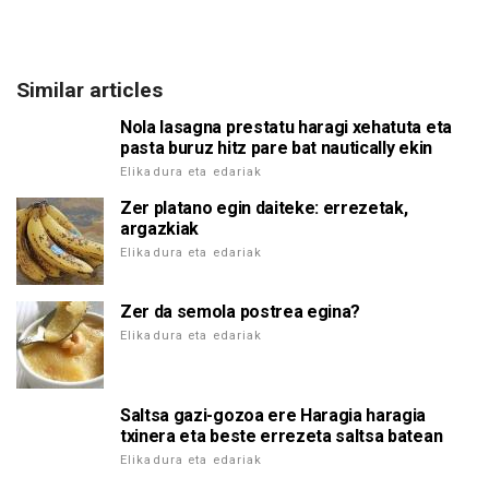
Similar articles
Nola lasagna prestatu haragi xehatuta eta
pasta buruz hitz pare bat nautically ekin
Elikadura eta edariak
Zer platano egin daiteke: errezetak,
argazkiak
Elikadura eta edariak
Zer da semola postrea egina?
Elikadura eta edariak
Saltsa gazi-gozoa ere Haragia haragia
txinera eta beste errezeta saltsa batean
Elikadura eta edariak