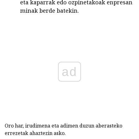
eta kaparrak edo ozpinetakoak enpresan
minak berde batekin.
ad
Oro har, irudimena eta adimen duzun aberasteko
errezetak ahaztezin asko.