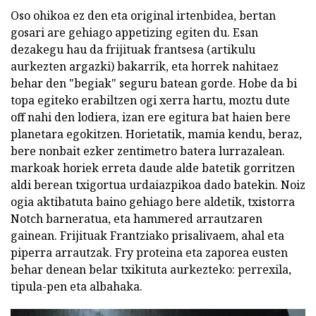
Oso ohikoa ez den eta original irtenbidea, bertan
gosari are gehiago appetizing egiten du. Esan
dezakegu hau da frijituak frantsesa (artikulu
aurkezten argazki) bakarrik, eta horrek nahitaez
behar den "begiak" seguru batean gorde. Hobe da bi
topa egiteko erabiltzen ogi xerra hartu, moztu dute
off nahi den lodiera, izan ere egitura bat haien bere
planetara egokitzen. Horietatik, mamia kendu, beraz,
bere nonbait ezker zentimetro batera lurrazalean.
markoak horiek erreta daude alde batetik gorritzen
aldi berean txigortua urdaiazpikoa dado batekin. Noiz
ogia aktibatuta baino gehiago bere aldetik, txistorra
Notch barneratua, eta hammered arrautzaren
gainean. Frijituak Frantziako prisalivaem, ahal eta
piperra arrautzak. Fry proteina eta zaporea eusten
behar denean belar txikituta aurkezteko: perrexila,
tipula-pen eta albahaka.