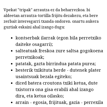
Vpekat "tripak" arrautza ez da beharrezkoa. bi
aldeetan arrautza-tortilla frijitu dezakezu, eta bere
zerbait interesgarri txanda ondoren. onartu aukera
guztiak eskaini ahal izango dugu:
kontserbak ilarrak (egon bila perretxiko
daiteke osagarri);
salteatuak freskoa zure saltsa gogokoena
perretxikoak;
patatak, gazta birrindua patata purea;
besterik txikituta berde - dutenek plater
usaintsuak bezala egiteko;
diced batera croutons txiki ketua, dute
txistorra ona gisa erabili ahal izango
dira, eta ketua oilasko;
arrain - egosia, frijituak, gazia - perrexila