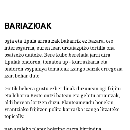
BARIAZIOAK
ogia eta tipula arrautzak bakarrik ez bazara, oso
interesgarria, euren lean urdaiazpiko tortilla ona
osatzeko daiteke. Bere kubo berehala jarri dira
tipulak ondoren, tomatea up - kurruskaria eta
ondoren vsypaniya tomateak izango baizik erregosia
izan behar dute.
Goitik behera gustu ezberdinak duzunean ogi frijitu
eta lehorra Beste ontzi batean eta gehitu arrautzak,
aldi berean lortzen duzu. Planteamendu honekin,
Frantziako frijitzen polita karraska izango litzateke
topically.
pan azaleko plater hoisting gazta birrindua