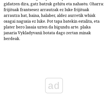
gidatzen dira, gatz batzuk gehitu eta nahastu. Oharra:
frijituak frantsesez arrautzak ez luke frijituak
arrautza bat, baina, halaber, aldez aurretik whisk
osagai nagusia ez luke. Pot tapa batekin estalita, eta
plater bero lasaia uzten da bigundu arte. plaka
janaria Vykladyvanii botata dago zertan minak
berdeak.
ad