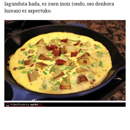
lagunduta bada, ez zuen inoiz (ondo, oso denbora
luzean) ez aspertuko.