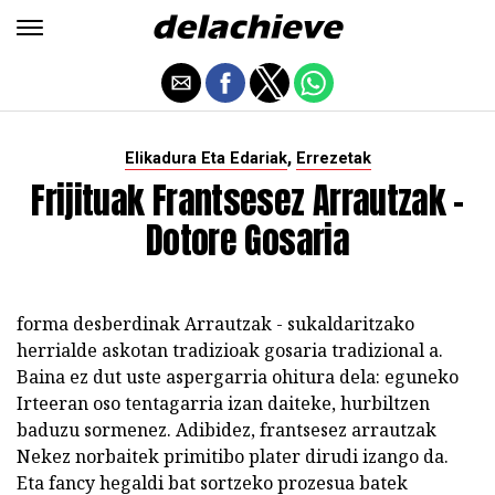
,
Elikadura Eta Edariak
Errezetak
Frijituak Frantsesez Arrautzak -
Dotore Gosaria
forma desberdinak Arrautzak - sukaldaritzako
herrialde askotan tradizioak gosaria tradizional a.
Baina ez dut uste aspergarria ohitura dela: eguneko
Irteeran oso tentagarria izan daiteke, hurbiltzen
baduzu sormenez. Adibidez, frantsesez arrautzak
Nekez norbaitek primitibo plater dirudi izango da.
Eta fancy hegaldi bat sortzeko prozesua batek