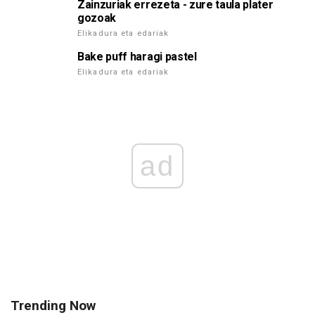
Zainzuriak errezeta - zure taula plater
gozoak
Elikadura eta edariak
Bake puff haragi pastel
Elikadura eta edariak
ad
Trending Now