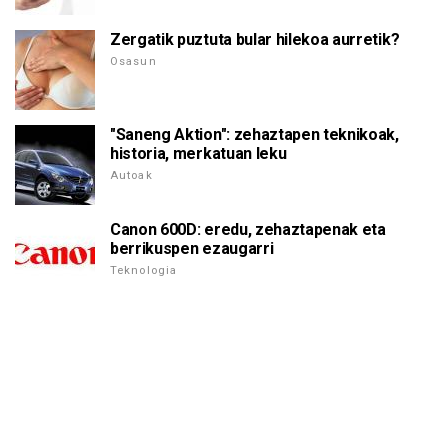
Zergatik puztuta bular hilekoa aurretik?
Osasun
"Saneng Aktion": zehaztapen teknikoak,
historia, merkatuan leku
Autoak
Canon 600D: eredu, zehaztapenak eta
berrikuspen ezaugarri
Teknologia