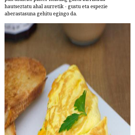
hautseztatu ahal aurretik - gustu eta espezie
aberastasuna gehitu egingo da.