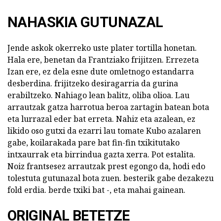
NAHASKIA GUTUNAZAL
Jende askok okerreko uste plater tortilla honetan.
Hala ere, benetan da Frantziako frijitzen. Errezeta
Izan ere, ez dela esne dute omletnogo estandarra
desberdina. frijitzeko desiragarria da gurina
erabiltzeko. Nahiago lean balitz, oliba olioa. Lau
arrautzak gatza harrotua beroa zartagin batean bota
eta lurrazal eder bat erreta. Nahiz eta azalean, ez
likido oso gutxi da ezarri lau tomate Kubo azalaren
gabe, koilarakada pare bat fin-fin txikitutako
intxaurrak eta birrindua gazta xerra. Pot estalita.
Noiz frantsesez arrautzak prest egongo da, hodi edo
tolestuta gutunazal bota zuen. besterik gabe dezakezu
fold erdia. berde txiki bat -, eta mahai gainean.
ORIGINAL BETETZE