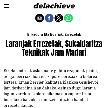
,
Elikadura Eta Edariak
Errezetak
Laranjak Errezetak, Sukaldaritza
Teknikak Jam Madari
Etxekoandreak asko maite gehitu ezagunak plater,
osagai berriak, horrela zapore berezia eta kolorea
lortzea. Eman berrien kalitatea klasikoa Grushevoi
jam desberdina izan daiteke, egingo dugu laranja
laguntzarekin - kolore bikaina eta zapore fruta.
horietako batzuk eskaintzen dituzten hainbat
errezeta daude.