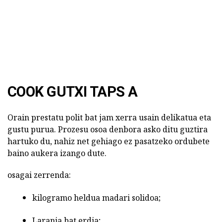
COOK GUTXI TAPS A
Orain prestatu polit bat jam xerra usain delikatua eta
gustu purua. Prozesu osoa denbora asko ditu guztira
hartuko du, nahiz net gehiago ez pasatzeko ordubete
baino aukera izango dute.
osagai zerrenda:
kilogramo heldua madari solidoa;
Laranja bat erdia;