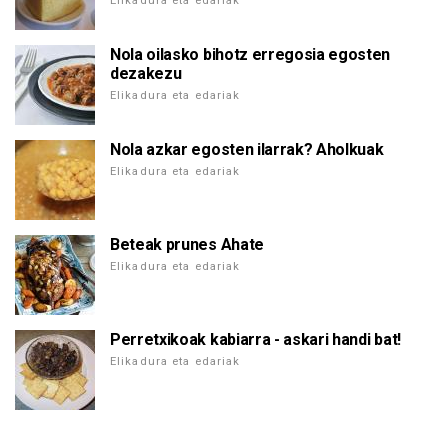
Elikadura eta edariak
Nola oilasko bihotz erregosia egosten
dezakezu
Elikadura eta edariak
Nola azkar egosten ilarrak? Aholkuak
Elikadura eta edariak
Beteak prunes Ahate
Elikadura eta edariak
Perretxikoak kabiarra - askari handi bat!
Elikadura eta edariak