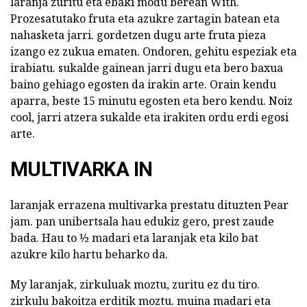
laranja zuritu eta ebaki modu berean With.
Prozesatutako fruta eta azukre zartagin batean eta
nahasketa jarri. gordetzen dugu arte fruta pieza
izango ez zukua ematen. Ondoren, gehitu espeziak eta
irabiatu. sukalde gainean jarri dugu eta bero baxua
baino gehiago egosten da irakin arte. Orain kendu
aparra, beste 15 minutu egosten eta bero kendu. Noiz
cool, jarri atzera sukalde eta irakiten ordu erdi egosi
arte.
MULTIVARKA IN
laranjak errazena multivarka prestatu dituzten Pear
jam. pan unibertsala hau edukiz gero, prest zaude
bada. Hau to ½ madari eta laranjak eta kilo bat
azukre kilo hartu beharko da.
My laranjak, zirkuluak moztu, zuritu ez du tiro.
zirkulu bakoitza erditik moztu. muina madari eta