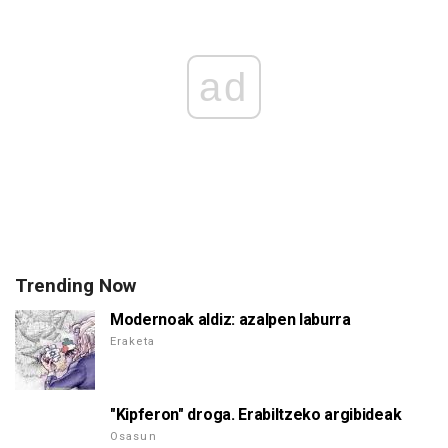
ad
Trending Now
Modernoak aldiz: azalpen laburra
Eraketa
"Kipferon" droga. Erabiltzeko argibideak
Osasun