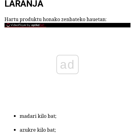
LARANJA
Hartu produktu honako zenbateko hauetan:
ad
madari kilo bat;
azukre kilo bat;