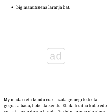
big mamitsuena laranja bat.
ad
My madari eta kendu core. azala gehiegi lodi eta
gogorra bada, hobe da kendu. Ebaki fruitua kubo edo
xerrak - nahi duzun bezala. Garbitu laranja eta atera