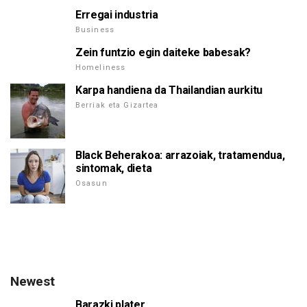
Erregai industria
Business
Zein funtzio egin daiteke babesak?
Homeliness
Karpa handiena da Thailandian aurkitu
Berriak eta Gizartea
Black Beherakoa: arrazoiak, tratamendua,
sintomak, dieta
Osasun
Newest
Barazki plater