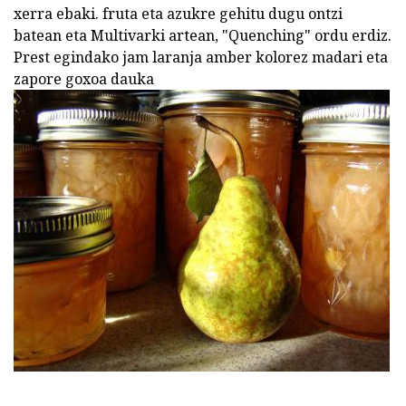
xerra ebaki. fruta eta azukre gehitu dugu ontzi
batean eta Multivarki artean, "Quenching" ordu erdiz.
Prest egindako jam laranja amber kolorez madari eta
zapore goxoa dauka