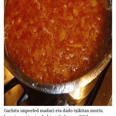
ad
Garbitu unpeeled madari eta dado txikitan moztu.