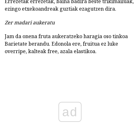
Errezetak errezetak, baina badira beste trikimailuak,
ezingo etxekoandreak guztiak ezagutzen dira.
Zer madari aukeratu
Jam da onena fruta aukeratzeko haragia oso tinkoa
Barietate berandu. Edonola ere, fruitua ez luke
overripe, kalteak free, azala elastikoa.
ad