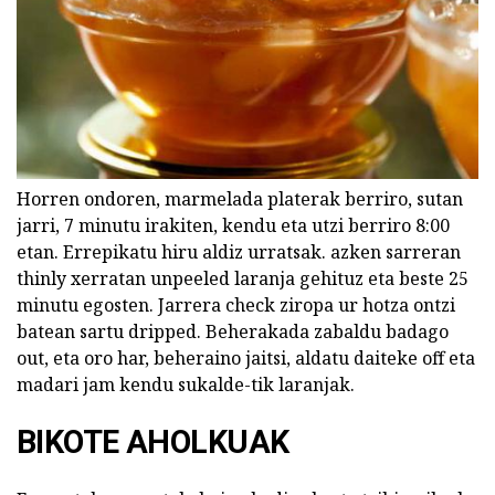
Horren ondoren, marmelada platerak berriro, sutan
jarri, 7 minutu irakiten, kendu eta utzi berriro 8:00
etan. Errepikatu hiru aldiz urratsak. azken sarreran
thinly xerratan unpeeled laranja gehituz eta beste 25
minutu egosten. Jarrera check ziropa ur hotza ontzi
batean sartu dripped. Beherakada zabaldu badago
out, eta oro har, beheraino jaitsi, aldatu daiteke off eta
madari jam kendu sukalde-tik laranjak.
BIKOTE AHOLKUAK