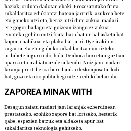
haziak, orduan dadotan ebaki. Prozesatutako fruta
sukaldaritza edukiontzi batean jarririk, azukrea bete
eta gaueko utzi eta, beraz, utzi dute zukua. madari
ere gogor badago eta goizean izango ez zukua
emateko gehitu ontzi fruta baso bat ur nahasketa bat
kopuru nahikoa, eta plaka bat jarri. Dye irakiten,
sugarra eta etengabeko sukaldaritza murrizteko
ordubete inguru edo, hala. Denbora horretan guztian,
aparra eta irabiatu azalera kendu. Noiz jam madari
laranja prest, beroa bere banku deskonposatu. lodi
bat, gozo eta oso polita begiratzen eduki behar da.
ZAPOREA MINAK WITH
Dezagun saiatu madari jam laranjak ezberdinean
prestatzeko. ezohiko zapore bat lortzeko, besterik
gabe, espezien batzuk eta aldaketa apur bat
sukaldaritza teknologia gehitzeko.