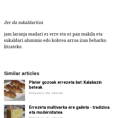
Zer da sukaldaritza
jam laranja madari ez erre eta ez pan makila eta
sukaldari aluminio edo kobrea arroa izan beharko
litzateke.
Similar articles
Plater gozoak errezeta bat: Kalabazin
beteak
Elikadura eta edariak
Errezeta multivarka ere gaileta - tradizioa
eta modernitatea