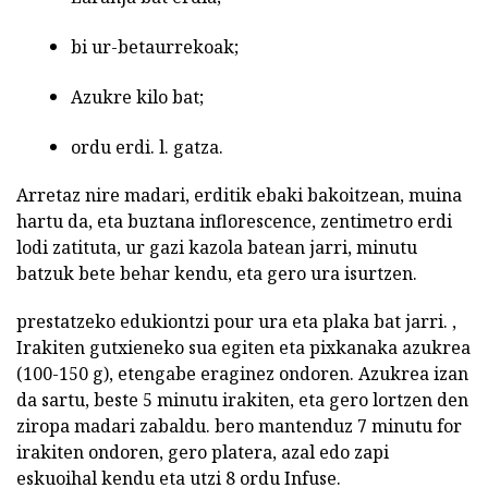
bi ur-betaurrekoak;
Azukre kilo bat;
ordu erdi. l. gatza.
Arretaz nire madari, erditik ebaki bakoitzean, muina
hartu da, eta buztana inflorescence, zentimetro erdi
lodi zatituta, ur gazi kazola batean jarri, minutu
batzuk bete behar kendu, eta gero ura isurtzen.
prestatzeko edukiontzi pour ura eta plaka bat jarri. ,
Irakiten gutxieneko sua egiten eta pixkanaka azukrea
(100-150 g), etengabe eraginez ondoren. Azukrea izan
da sartu, beste 5 minutu irakiten, eta gero lortzen den
ziropa madari zabaldu. bero mantenduz 7 minutu for
irakiten ondoren, gero platera, azal edo zapi
eskuoihal kendu eta utzi 8 ordu Infuse.