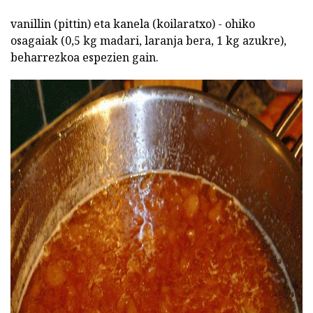
vanillin (pittin) eta kanela (koilaratxo) - ohiko
osagaiak (0,5 kg madari, laranja bera, 1 kg azukre),
beharrezkoa espezien gain.