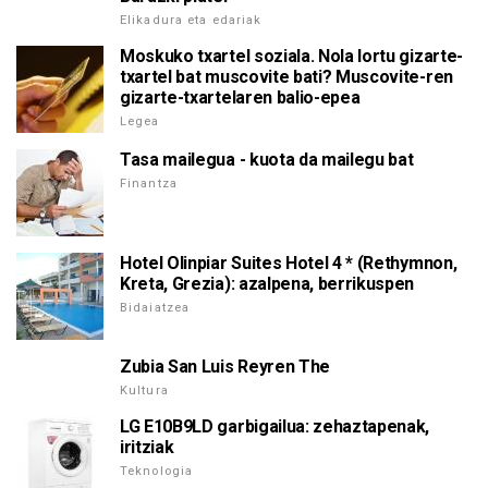
Elikadura eta edariak
Moskuko txartel soziala. Nola lortu gizarte-
txartel bat muscovite bati? Muscovite-ren
gizarte-txartelaren balio-epea
Legea
Tasa mailegua - kuota da mailegu bat
Finantza
Hotel Olinpiar Suites Hotel 4 * (Rethymnon,
Kreta, Grezia): azalpena, berrikuspen
Bidaiatzea
Zubia San Luis Reyren The
Kultura
LG E10B9LD garbigailua: zehaztapenak,
iritziak
Teknologia