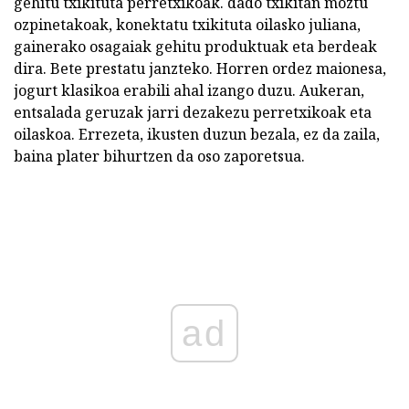
gehitu txikituta perretxikoak. dado txikitan moztu
ozpinetakoak, konektatu txikituta oilasko juliana,
gainerako osagaiak gehitu produktuak eta berdeak
dira. Bete prestatu janzteko. Horren ordez maionesa,
jogurt klasikoa erabili ahal izango duzu. Aukeran,
entsalada geruzak jarri dezakezu perretxikoak eta
oilaskoa. Errezeta, ikusten duzun bezala, ez da zaila,
baina plater bihurtzen da oso zaporetsua.
ad