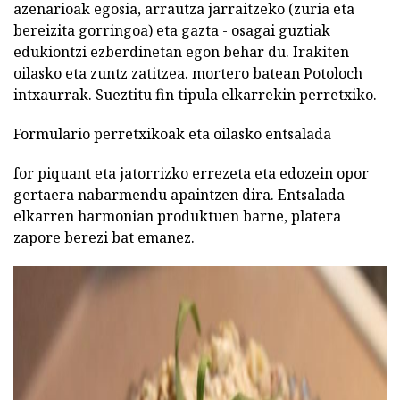
azenarioak egosia, arrautza jarraitzeko (zuria eta
bereizita gorringoa) eta gazta - osagai guztiak
edukiontzi ezberdinetan egon behar du. Irakiten
oilasko eta zuntz zatitzea. mortero batean Potoloch
intxaurrak. Sueztitu fin tipula elkarrekin perretxiko.
Formulario perretxikoak eta oilasko entsalada
for piquant eta jatorrizko errezeta eta edozein opor
gertaera nabarmendu apaintzen dira. Entsalada
elkarren harmonian produktuen barne, platera
zapore berezi bat emanez.