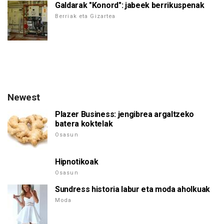
Galdarak "Konord": jabeek berrikuspenak
Berriak eta Gizartea
Newest
Plazer Business: jengibrea argaltzeko
batera koktelak
Osasun
Hipnotikoak
Osasun
Sundress historia labur eta moda aholkuak
Moda