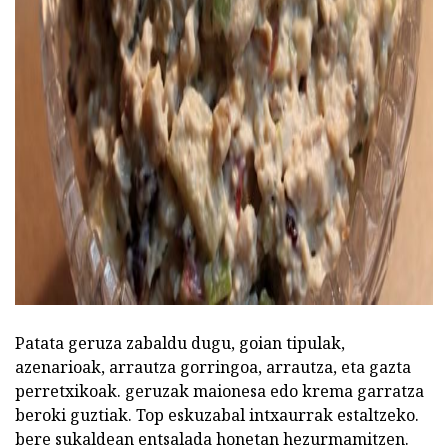
Patata geruza zabaldu dugu, goian tipulak,
azenarioak, arrautza gorringoa, arrautza, eta gazta
perretxikoak. geruzak maionesa edo krema garratza
beroki guztiak. Top eskuzabal intxaurrak estaltzeko.
bere sukaldean entsalada honetan hezurmamitzen.