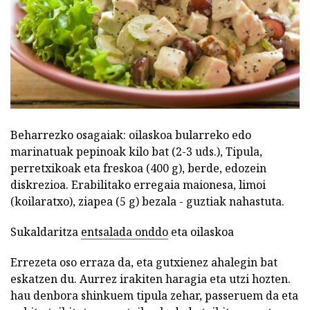
Beharrezko osagaiak: oilaskoa bularreko edo
marinatuak pepinoak kilo bat (2-3 uds.), Tipula,
perretxikoak eta freskoa (400 g), berde, edozein
diskrezioa. Erabilitako erregaia maionesa, limoi
(koilaratxo), ziapea (5 g) bezala - guztiak nahastuta.
Sukaldaritza
entsalada onddo
eta oilaskoa
Errezeta oso erraza da, eta gutxienez ahalegin bat
eskatzen du. Aurrez irakiten haragia eta utzi hozten.
hau denbora shinkuem tipula zehar, passeruem da eta