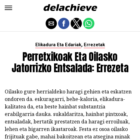
,
Elikadura Eta Edariak
Errezetak
Perretxikoak Eta Oilasko
Jatorrizko Entsalada: Errezeta
Oilasko gure herrialdeko haragi gehien eta eskatzen
ondoren da. eskuragarri, behe-kaloria, elikadura-
kalitatea da, eta beste hainbat substantzia
erabilgarria dauka. sukaldaritza, hainbat pintxoak,
entsaladak, bertatik prestatzen da haragi erroiluak,
lehen eta bigarren ikastaroak. Festa ez osoa oilasko
frijituak gabe, mahai bakoitzean eta atsegina minak