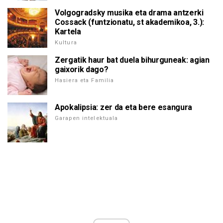
Volgogradsky musika eta drama antzerki
Cossack (funtzionatu, st akademikoa, 3.):
Kartela
Kultura
Zergatik haur bat duela bihurguneak: agian
gaixorik dago?
Hasiera eta Familia
Apokalipsia: zer da eta bere esangura
Garapen intelektuala