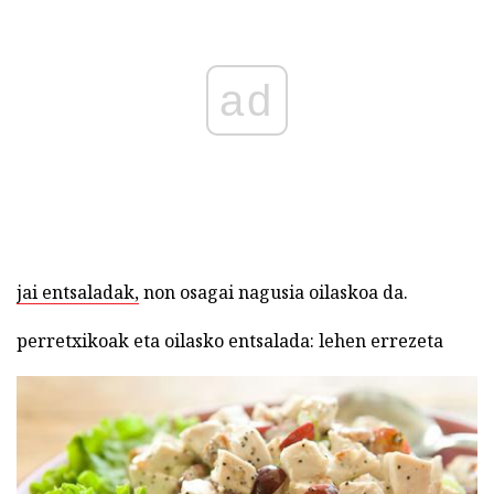
ad
jai entsaladak,
non osagai nagusia oilaskoa da.
perretxikoak eta oilasko entsalada: lehen errezeta