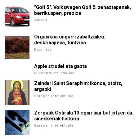
"Golf 5". Volkswagen Golf 5: zehaztapenak,
berrikuspen, prezioa
Autoak
Organikoa ongarri zabaltzailea:
deskribapena, funtzioa
Business
Apple strudel eta gazta
Elikadura eta edariak
Zaindari Saint Seraphim: ikonoa, otoitz,
argazki
Garapen intelektuala
Zergatik Ostirala 13 egun txar bat jotzen da.
sineskeriak historia
Garapen intelektuala