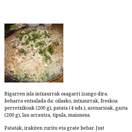
Bigarren isla intxaurrak osagarri izango dira.
beharra entsalada da: oilasko, intxaurrak, freskoa
perretxikoak (200 g), patata (4 uds.), azenarioak, gazta
(200 g), lau arrautza, tipula, maionesa.
Patatak, irakiten zuritu eta grate behar. Just