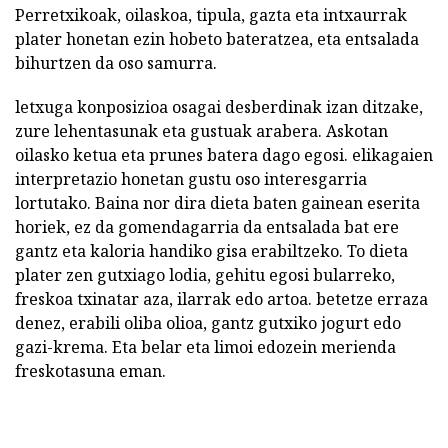
Perretxikoak, oilaskoa, tipula, gazta eta intxaurrak
plater honetan ezin hobeto bateratzea, eta entsalada
bihurtzen da oso samurra.
letxuga konposizioa osagai desberdinak izan ditzake,
zure lehentasunak eta gustuak arabera. Askotan
oilasko ketua eta prunes batera dago egosi. elikagaien
interpretazio honetan gustu oso interesgarria
lortutako. Baina nor dira dieta baten gainean eserita
horiek, ez da gomendagarria da entsalada bat ere
gantz eta kaloria handiko gisa erabiltzeko. To dieta
plater zen gutxiago lodia, gehitu egosi bularreko,
freskoa txinatar aza, ilarrak edo artoa. betetze erraza
denez, erabili oliba olioa, gantz gutxiko jogurt edo
gazi-krema. Eta belar eta limoi edozein merienda
freskotasuna eman.