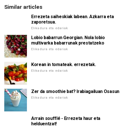
Similar articles
Errezeta saiheskiak labean. Azkarra eta
zaporetsua.
Elikadura eta edariak
Lobio babarrun Georgian. Nola lobio
multivarka babarrunak prestatzeko
Elikadura eta edariak
Korean in tomateak. errezetak.
Elikadura eta edariak
Zer da smoothie bat? Irabiagailuan Osasun
Elikadura eta edariak
Arrain soufflé - Errezeta haur eta
helduentzat!