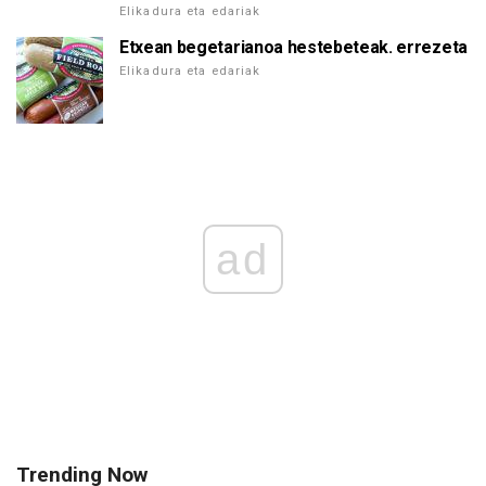
Elikadura eta edariak
Etxean begetarianoa hestebeteak. errezeta
Elikadura eta edariak
ad
Trending Now