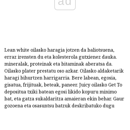
ad
Lean white oilasko haragia jotzen da baliotsuena,
erraz irensten du eta kolesterola gutxienez dauka.
mineralak, proteinak eta bitaminak aberatsa da.
Oilasko plater prestatu oso azkar. Oilasko aldaketarik
haragi bihurtzen harrigarria. Bere labean, egosia,
gisatua, frijituak, beteak, paneer. Juicy oilasko Get To
depositua txiki batean egosi likido kopuru minimo
bat, eta gatza sukaldaritza amaieran ekin behar. Gaur
gozoena eta osasuntsu batzuk deskribatuko dugu