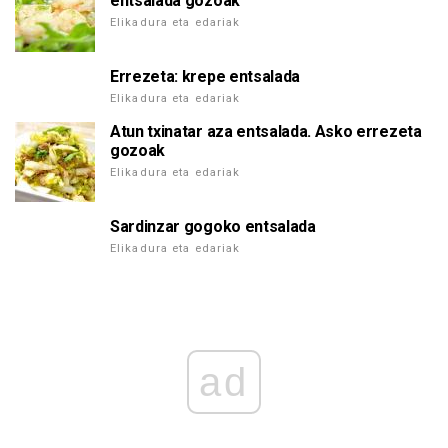
entsalada gozoak
Elikadura eta edariak
Errezeta: krepe entsalada
Elikadura eta edariak
Atun txinatar aza entsalada. Asko errezeta
gozoak
Elikadura eta edariak
Sardinzar gogoko entsalada
Elikadura eta edariak
ad