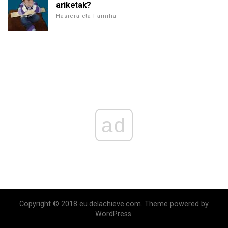
ariketak?
Hasiera eta Familia
ad
Copyright © 2018 eu.delachieve.com. Theme powered by
WordPress.