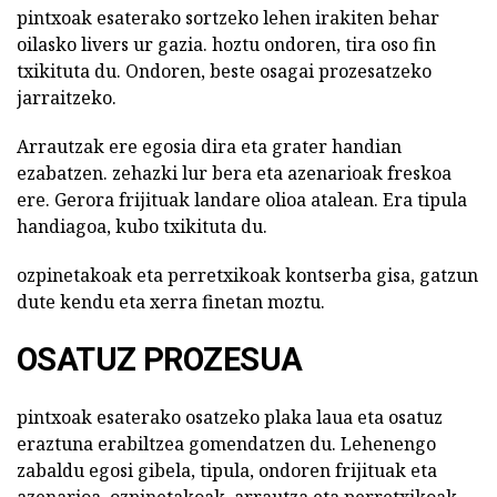
pintxoak esaterako sortzeko lehen irakiten behar
oilasko livers ur gazia. hoztu ondoren, tira oso fin
txikituta du. Ondoren, beste osagai prozesatzeko
jarraitzeko.
Arrautzak ere egosia dira eta grater handian
ezabatzen. zehazki lur bera eta azenarioak freskoa
ere. Gerora frijituak landare olioa atalean. Era tipula
handiagoa, kubo txikituta du.
ozpinetakoak eta perretxikoak kontserba gisa, gatzun
dute kendu eta xerra finetan moztu.
OSATUZ PROZESUA
pintxoak esaterako osatzeko plaka laua eta osatuz
eraztuna erabiltzea gomendatzen du. Lehenengo
zabaldu egosi gibela, tipula, ondoren frijituak eta