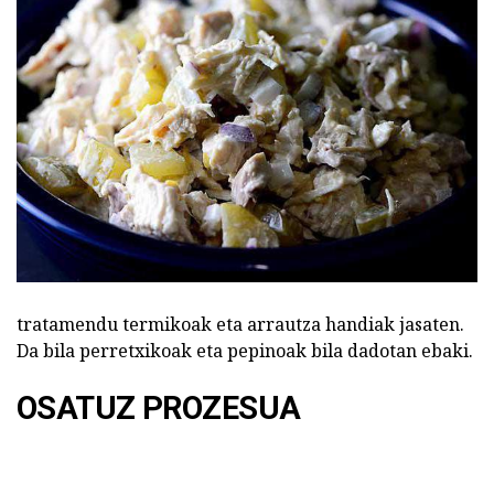
tratamendu termikoak eta arrautza handiak jasaten.
Da bila perretxikoak eta pepinoak bila dadotan ebaki.
OSATUZ PROZESUA