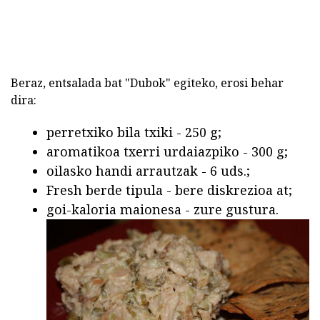
Beraz, entsalada bat "Dubok" egiteko, erosi behar
dira:
perretxiko bila txiki - 250 g;
aromatikoa txerri urdaiazpiko - 300 g;
oilasko handi arrautzak - 6 uds.;
Fresh berde tipula - bere diskrezioa at;
goi-kaloria maionesa - zure gustura.