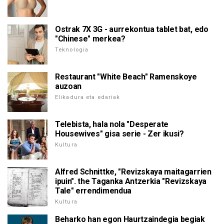
Ostrak 7X 3G - aurrekontua tablet bat, edo
"Chinese" merkea?
Teknologia
Restaurant "White Beach" Ramenskoye
auzoan
Elikadura eta edariak
Telebista, hala nola "Desperate
Housewives" gisa serie - Zer ikusi?
Kultura
Alfred Schnittke, "Revizskaya maitagarrien
ipuin". the Taganka Antzerkia "Revizskaya
Tale" errendimendua
Kultura
Beharko han egon Haurtzaindegia begiak