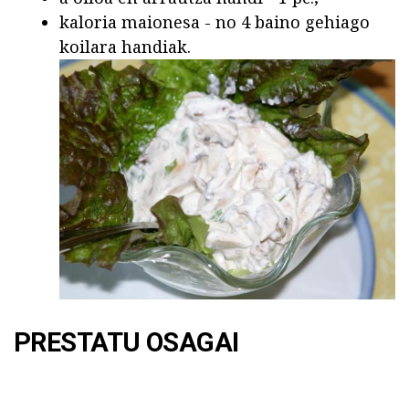
kaloria maionesa - no 4 baino gehiago
koilara handiak.
PRESTATU OSAGAI