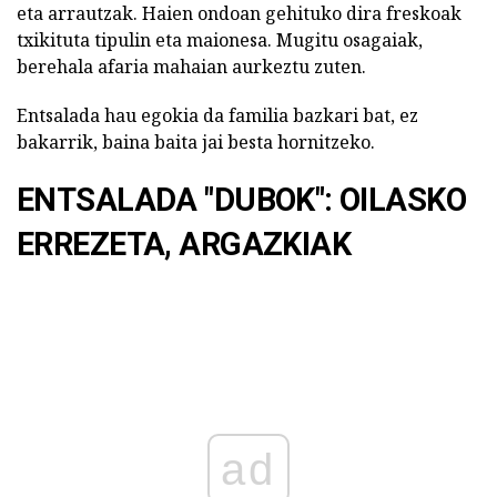
eta arrautzak. Haien ondoan gehituko dira freskoak
txikituta tipulin eta maionesa. Mugitu osagaiak,
berehala afaria mahaian aurkeztu zuten.
Entsalada hau egokia da familia bazkari bat, ez
bakarrik, baina baita jai besta hornitzeko.
ENTSALADA "DUBOK": OILASKO
ERREZETA, ARGAZKIAK
ad