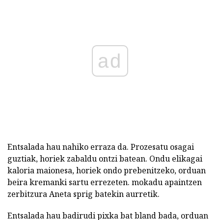
ad
Entsalada hau nahiko erraza da. Prozesatu osagai
guztiak, horiek zabaldu ontzi batean. Ondu elikagai
kaloria maionesa, horiek ondo prebenitzeko, orduan
beira kremanki sartu errezeten. mokadu apaintzen
zerbitzura Aneta sprig batekin aurretik.
Entsalada hau badirudi pixka bat bland bada, orduan