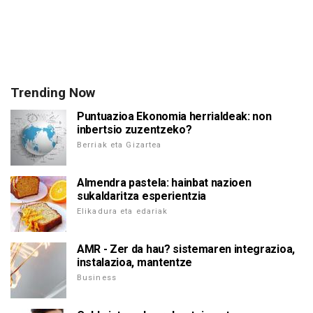
Trending Now
Puntuazioa Ekonomia herrialdeak: non
inbertsio zuzentzeko?
Berriak eta Gizartea
Almendra pastela: hainbat nazioen
sukaldaritza esperientzia
Elikadura eta edariak
AMR - Zer da hau? sistemaren integrazioa,
instalazioa, mantentze
Business