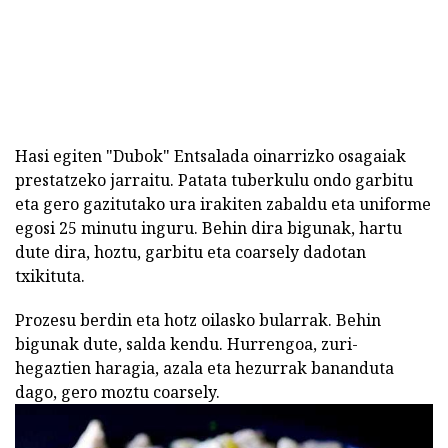
Hasi egiten "Dubok" Entsalada oinarrizko osagaiak
prestatzeko jarraitu. Patata tuberkulu ondo garbitu
eta gero gazitutako ura irakiten zabaldu eta uniforme
egosi 25 minutu inguru. Behin dira bigunak, hartu
dute dira, hoztu, garbitu eta coarsely dadotan
txikituta.
Prozesu berdin eta hotz oilasko bularrak. Behin
bigunak dute, salda kendu. Hurrengoa, zuri-
hegaztien haragia, azala eta hezurrak bananduta
dago, gero moztu coarsely.