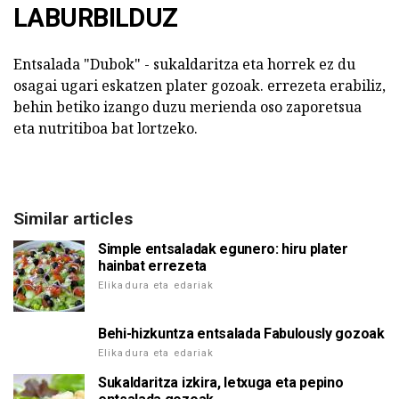
LABURBILDUZ
Entsalada "Dubok" - sukaldaritza eta horrek ez du
osagai ugari eskatzen plater gozoak. errezeta erabiliz,
behin betiko izango duzu merienda oso zaporetsua
eta nutritiboa bat lortzeko.
Similar articles
Simple entsaladak egunero: hiru plater
hainbat errezeta
Elikadura eta edariak
Behi-hizkuntza entsalada Fabulously gozoak
Elikadura eta edariak
Sukaldaritza izkira, letxuga eta pepino