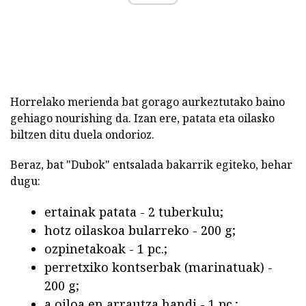
Horrelako merienda bat gorago aurkeztutako baino
gehiago nourishing da. Izan ere, patata eta oilasko
biltzen ditu duela ondorioz.
Beraz, bat "Dubok" entsalada bakarrik egiteko, behar
dugu:
ertainak patata - 2 tuberkulu;
hotz oilaskoa bularreko - 200 g;
ozpinetakoak - 1 pc.;
perretxiko kontserbak (marinatuak) -
200 g;
a oiloa en arrautza handi - 1 pc.;