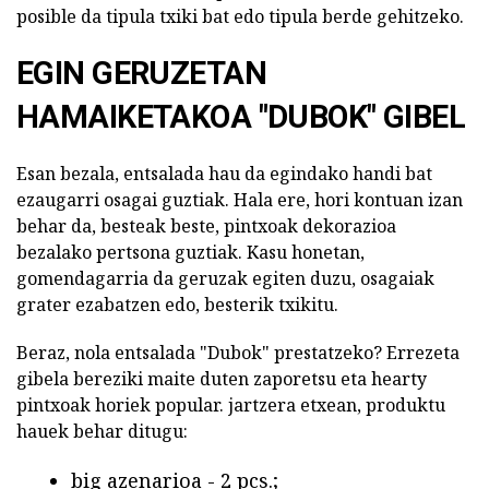
posible da tipula txiki bat edo tipula berde gehitzeko.
EGIN GERUZETAN
HAMAIKETAKOA "DUBOK" GIBEL
Esan bezala, entsalada hau da egindako handi bat
ezaugarri osagai guztiak. Hala ere, hori kontuan izan
behar da, besteak beste, pintxoak dekorazioa
bezalako pertsona guztiak. Kasu honetan,
gomendagarria da geruzak egiten duzu, osagaiak
grater ezabatzen edo, besterik txikitu.
Beraz, nola entsalada "Dubok" prestatzeko? Errezeta
gibela bereziki maite duten zaporetsu eta hearty
pintxoak horiek popular. jartzera etxean, produktu
hauek behar ditugu:
big azenarioa - 2 pcs.;