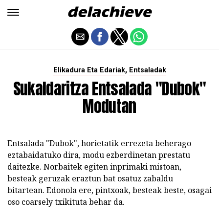
,
Elikadura Eta Edariak
Entsaladak
Sukaldaritza Entsalada "Dubok"
Modutan
Entsalada "Dubok", horietatik errezeta beherago
eztabaidatuko dira, modu ezberdinetan prestatu
daitezke. Norbaitek egiten inprimaki mistoan,
besteak geruzak eraztun bat osatuz zabaldu
bitartean. Edonola ere, pintxoak, besteak beste, osagai
oso coarsely txikituta behar da.