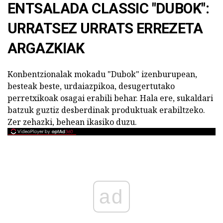
ENTSALADA CLASSIC "DUBOK":
URRATSEZ URRATS ERREZETA
ARGAZKIAK
Konbentzionalak mokadu "Dubok" izenburupean,
besteak beste, urdaiazpikoa, desugertutako
perretxikoak osagai erabili behar. Hala ere, sukaldari
batzuk guztiz desberdinak produktuak erabiltzeko.
Zer zehazki, behean ikasiko duzu.
ad