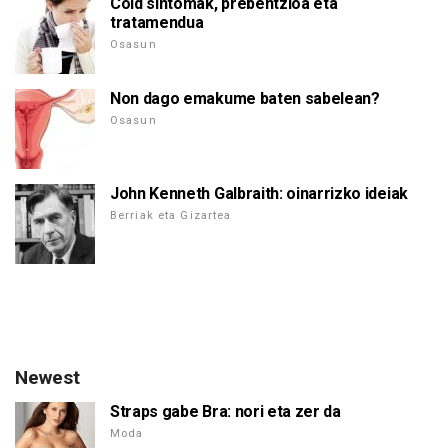
Cold sintomak, prebentzioa eta
tratamendua
Osasun
Non dago emakume baten sabelean?
Osasun
John Kenneth Galbraith: oinarrizko ideiak
Berriak eta Gizartea
Newest
Straps gabe Bra: nori eta zer da
Moda