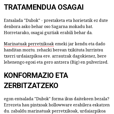
TRATAMENDUA OSAGAI
Entsalada "Dubok" - prestaketa eta horietatik ez dute
denbora asko behar oso Sagarna mokadu bat.
Horretarako, osagai guztiak erabili behar da.
Marinatuak perretxikoak
emeki jar kendu eta dado
handitan moztu. zehazki berean txikituta lurrintsu
txerri urdaiazpikoa ere. arrautzak dagokienez, bere
lehenengo egosi eta gero antzera (Big) en pulverized.
KONFORMAZIO ETA
ZERBITZATZEKO
egon entsalada "Dubok" forma ikus daitekeen bezala?
Errezeta hau pintxoak hollowware erabilera eskatzen
du. zabaldu marinatuak perretxikoak, urdaiazpikoa