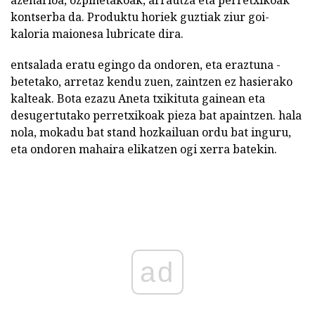
azenarioa, ozpinetakoak, arrautza eta perretxikoak
kontserba da. Produktu horiek guztiak ziur goi-
kaloria maionesa lubricate dira.
entsalada eratu egingo da ondoren, eta eraztuna -
betetako, arretaz kendu zuen, zaintzen ez hasierako
kalteak. Bota ezazu Aneta txikituta gainean eta
desugertutako perretxikoak pieza bat apaintzen. hala
nola, mokadu bat stand hozkailuan ordu bat inguru,
eta ondoren mahaira elikatzen ogi xerra batekin.
ad