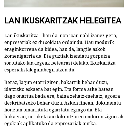
LAN IKUSKARITZAK HELEGITEA
Lan ikuskaritza - hau da, non joan nahi izanez gero,
enpresariak ez du soldata ordaindu. Hau modurik
eraginkorrena da bidea, hau da, langile askok
komenigarria da. Eta guztiak izendatu gorputza
sortutako lan-legeak betearazi delako. Ikuskaritza
espezialistak gainbegiratzen du.
Beraz, lagun etorri ziren, bakarrik behar duzu,
idatzizko eskaera bat egin. Eta forma aske batean
dago onartua bada ere, baina zehatz-mehatz, egoera
deskribatzeko behar duzu. Azken finean, dokumentu
honetan oinarrituta egiaztatu egingo da. Eta
bukaeran, urraketa aurkikuntzaren ondoren zigorrak
egokiak aplikatuko da enpresariak aurka.