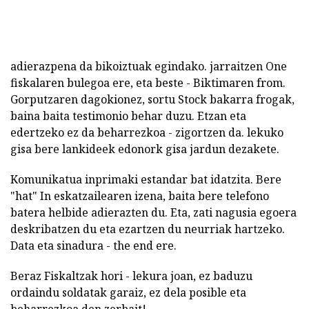
adierazpena da bikoiztuak egindako. jarraitzen One
fiskalaren bulegoa ere, eta beste - Biktimaren from.
Gorputzaren dagokionez, sortu Stock bakarra frogak,
baina baita testimonio behar duzu. Etzan eta
edertzeko ez da beharrezkoa - zigortzen da. lekuko
gisa bere lankideek edonork gisa jardun dezakete.
Komunikatua inprimaki estandar bat idatzita. Bere
"hat" In eskatzailearen izena, baita bere telefono
batera helbide adierazten du. Eta, zati nagusia egoera
deskribatzen du eta ezartzen du neurriak hartzeko.
Data eta sinadura - the end ere.
Beraz Fiskaltzak hori - lekura joan, ez baduzu
ordaindu soldatak garaiz, ez dela posible eta
beharrezkoa den zerbait!