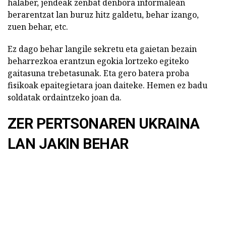
halaber, jendeak zenbat denbora informalean
berarentzat lan buruz hitz galdetu, behar izango,
zuen behar, etc.
Ez dago behar langile sekretu eta gaietan bezain
beharrezkoa erantzun egokia lortzeko egiteko
gaitasuna trebetasunak. Eta gero batera proba
fisikoak epaitegietara joan daiteke. Hemen ez badu
soldatak ordaintzeko joan da.
ZER PERTSONAREN UKRAINA
LAN JAKIN BEHAR