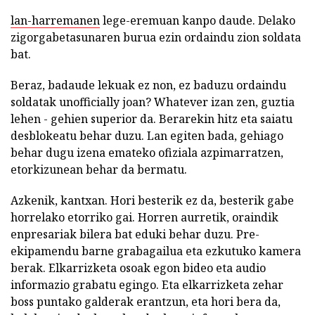
lan-harremanen
lege-eremuan kanpo daude. Delako
zigorgabetasunaren burua ezin ordaindu zion soldata
bat.
Beraz, badaude lekuak ez non, ez baduzu ordaindu
soldatak unofficially joan? Whatever izan zen, guztia
lehen - gehien superior da. Berarekin hitz eta saiatu
desblokeatu behar duzu. Lan egiten bada, gehiago
behar dugu izena emateko ofiziala azpimarratzen,
etorkizunean behar da bermatu.
Azkenik, kantxan. Hori besterik ez da, besterik gabe
horrelako etorriko gai. Horren aurretik, oraindik
enpresariak bilera bat eduki behar duzu. Pre-
ekipamendu barne grabagailua eta ezkutuko kamera
berak. Elkarrizketa osoak egon bideo eta audio
informazio grabatu egingo. Eta elkarrizketa zehar
boss puntako galderak erantzun, eta hori bera da,