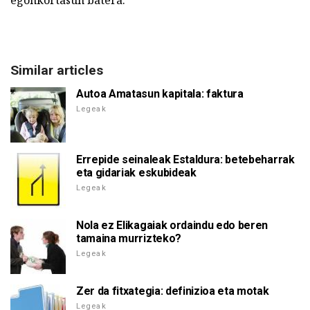
Similar articles
Autoa Amatasun kapitala: faktura
Legeak
Errepide seinaleak Estaldura: betebeharrak
eta gidariak eskubideak
Legeak
Nola ez Elikagaiak ordaindu edo beren
tamaina murrizteko?
Legeak
Zer da fitxategia: definizioa eta motak
Legeak