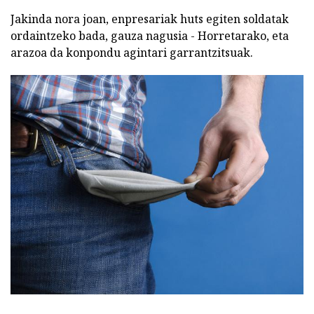
Jakinda nora joan, enpresariak huts egiten soldatak
ordaintzeko bada, gauza nagusia - Horretarako, eta
arazoa da konpondu agintari garrantzitsuak.