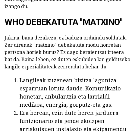
izango du.
WHO DEBEKATUTA "MATXINO"
Jakina, bana dezakezu, ez baduzu ordaindu soldatak.
Zer direnek "matxino" debekatuta modu horretan
pertsona horiek buruz? Ez dago beraientzat irteera
bat da. Baina lehen, ez duten eskubidea lan gelditzeko
langile espezialitateak zerrendatu behar du:
Langileak zuzenean bizitza laguntza
esparruan lotuta daude. Komunikazio
honetan, anbulantzia eta larrialdi
medikoa, energia, gorputz-eta gas.
Era berean, ezin dute beren jarduera
funtzionario eta jende ekoizpen
arriskutsuen instalazio eta ekipamendu