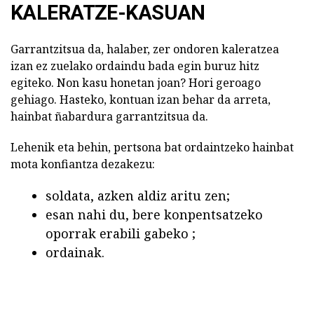
KALERATZE-KASUAN
Garrantzitsua da, halaber, zer ondoren kaleratzea
izan ez zuelako ordaindu bada egin buruz hitz
egiteko. Non kasu honetan joan? Hori geroago
gehiago. Hasteko, kontuan izan behar da arreta,
hainbat ñabardura garrantzitsua da.
Lehenik eta behin, pertsona bat ordaintzeko hainbat
mota konfiantza dezakezu:
soldata, azken aldiz aritu zen;
esan nahi du, bere konpentsatzeko
oporrak erabili gabeko ;
ordainak.