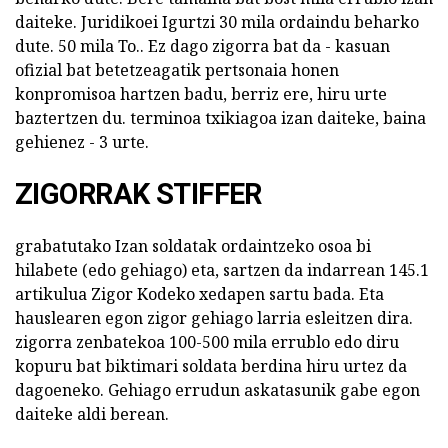
daiteke. Juridikoei Igurtzi 30 mila ordaindu beharko
dute. 50 mila To.. Ez dago zigorra bat da - kasuan
ofizial bat betetzeagatik pertsonaia honen
konpromisoa hartzen badu, berriz ere, hiru urte
baztertzen du. terminoa txikiagoa izan daiteke, baina
gehienez - 3 urte.
ZIGORRAK STIFFER
grabatutako Izan soldatak ordaintzeko osoa bi
hilabete (edo gehiago) eta, sartzen da indarrean 145.1
artikulua Zigor Kodeko xedapen sartu bada. Eta
hauslearen egon zigor gehiago larria esleitzen dira.
zigorra zenbatekoa 100-500 mila errublo edo diru
kopuru bat biktimari soldata berdina hiru urtez da
dagoeneko. Gehiago errudun askatasunik gabe egon
daiteke aldi berean.