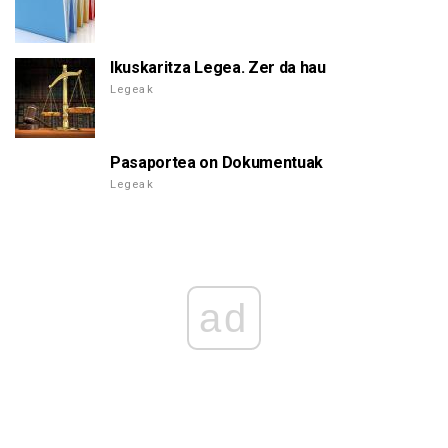
Ikuskaritza Legea. Zer da hau
Legeak
Pasaportea on Dokumentuak
Legeak
ad