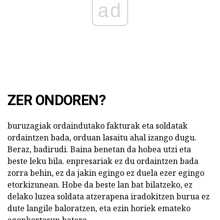
ad
ZER ONDOREN?
buruzagiak ordaindutako fakturak eta soldatak
ordaintzen bada, orduan lasaitu ahal izango dugu.
Beraz, badirudi. Baina benetan da hobea utzi eta
beste leku bila. enpresariak ez du ordaintzen bada
zorra behin, ez da jakin egingo ez duela ezer egingo
etorkizunean. Hobe da beste lan bat bilatzeko, ez
delako luzea soldata atzerapena iradokitzen burua ez
dute langile baloratzen, eta ezin horiek emateko
egonkortasun batera.