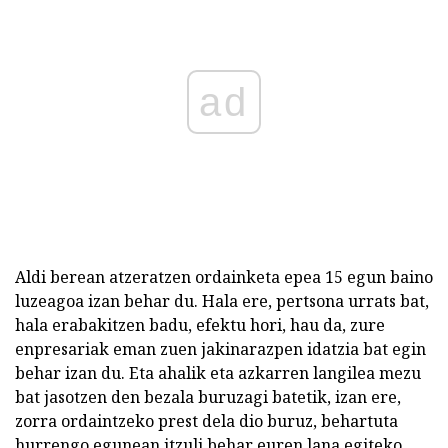
ad
Aldi berean atzeratzen ordainketa epea 15 egun baino
luzeagoa izan behar du. Hala ere, pertsona urrats bat,
hala erabakitzen badu, efektu hori, hau da, zure
enpresariak eman zuen jakinarazpen idatzia bat egin
behar izan du. Eta ahalik eta azkarren langilea mezu
bat jasotzen den bezala buruzagi batetik, izan ere,
zorra ordaintzeko prest dela dio buruz, behartuta
hurrengo egunean itzuli behar euren lana egiteko