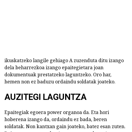
ikuskatzeko langile gehiago A zuzenduta ditu izango
dela beharrezkoa izango epaitegietara joan
dokumentuak prestatzeko laguntzeko. Oro har,
hemen non ez baduzu ordaindu soldatak joateko.
AUZITEGI LAGUNTZA
Epaitegiak egoera power organoa da. Eta hori
hoberena izango da, ordaindu ez bada, beren
soldatak. Non kantxan gain joateko, batez esan zuten.