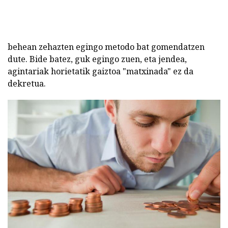
behean zehazten egingo metodo bat gomendatzen
dute. Bide batez, guk egingo zuen, eta jendea,
agintariak horietatik gaiztoa "matxinada" ez da
dekretua.