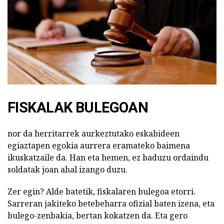
FISKALAK BULEGOAN
nor da herritarrek aurkeztutako eskabideen
egiaztapen egokia aurrera eramateko baimena
ikuskatzaile da. Han eta hemen, ez baduzu ordaindu
soldatak joan ahal izango duzu.
Zer egin? Alde batetik, fiskalaren bulegoa etorri.
Sarreran jakiteko betebeharra ofizial baten izena, eta
bulego-zenbakia, bertan kokatzen da. Eta gero