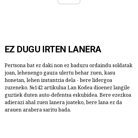
EZ DUGU IRTEN LANERA
Pertsona bat ez daki non ez baduzu ordaindu soldatak
joan, lehenengo gauza ulertu behar zuen, kasu
honetan, lehen instantzia dela - bere lidergoa
zuzeneko. №142 artikulua Lan Kodea dioenez langile
guztiek duten auto-defentsa eskubidea. Bere ezezkoa
adierazi ahal zuen lanera joateko, bere lana ez da
arauen arabera saritu bada.