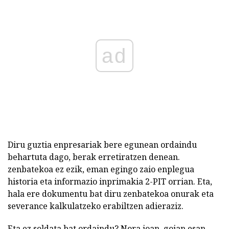
ad
Diru guztia enpresariak bere egunean ordaindu
behartuta dago, berak erretiratzen denean.
zenbatekoa ez ezik, eman egingo zaio enplegua
historia eta informazio inprimakia 2-PIT orrian. Eta,
hala ere dokumentu bat diru zenbatekoa onurak eta
severance kalkulatzeko erabiltzen adieraziz.
Eta ez soldata bat ordaindu? Nora joan, goian esan