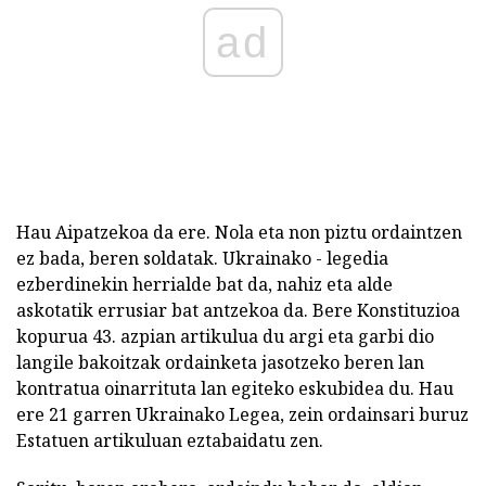
ad
Hau Aipatzekoa da ere. Nola eta non piztu ordaintzen
ez bada, beren soldatak. Ukrainako - legedia
ezberdinekin herrialde bat da, nahiz eta alde
askotatik errusiar bat antzekoa da. Bere Konstituzioa
kopurua 43. azpian artikulua du argi eta garbi dio
langile bakoitzak ordainketa jasotzeko beren lan
kontratua oinarrituta lan egiteko eskubidea du. Hau
ere 21 garren Ukrainako Legea, zein ordainsari buruz
Estatuen artikuluan eztabaidatu zen.