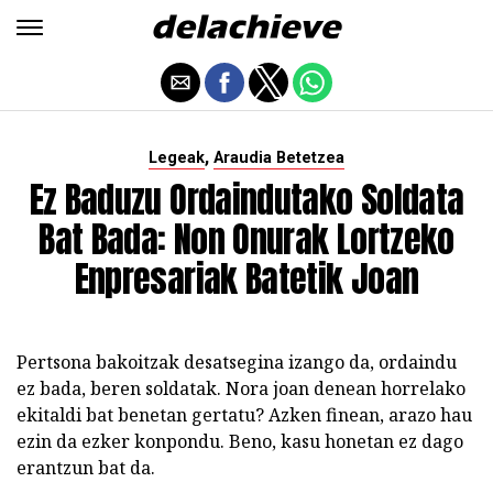
,
Legeak
Araudia Betetzea
Ez Baduzu Ordaindutako Soldata
Bat Bada: Non Onurak Lortzeko
Enpresariak Batetik Joan
Pertsona bakoitzak desatsegina izango da, ordaindu
ez bada, beren soldatak. Nora joan denean horrelako
ekitaldi bat benetan gertatu? Azken finean, arazo hau
ezin da ezker konpondu. Beno, kasu honetan ez dago
erantzun bat da.