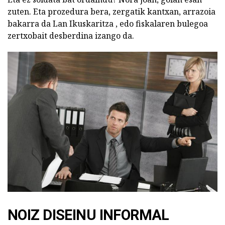
zuten. Eta prozedura bera, zergatik kantxan, arrazoia
bakarra da Lan Ikuskaritza , edo fiskalaren bulegoa
zertxobait desberdina izango da.
NOIZ DISEINU INFORMAL