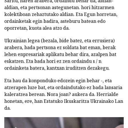
Saritu, haren arabera, ordaindu behar da, aldian-
aldian, eta pertsonan astegunetan. hori hitzarmen
kolektiboan zehaztutako aldian. Eta Egun horretan,
ordainketak egin badira, asteburu batean edo
oporretan, kuota alea atzo da.
Ukrainian legea (bezala, bide batez, eta errusiera)
arabera, bada pertsona ez soldata bat eman, berak
lehen enpresariak aplikatu behar dira, azalpen bat
eskatzen. Eta bada hori ez zen ordaindu s / n
ordainketa batera, kantxan iruditzen dezakegu.
Eta hau da konponduko edozein egin behar -, eta
atzerapen luze bat, eta ordaindutako ez bada lansaria
kaleratzea berean. Nora joan? aukera da. Herrialde
honetan, ere, han Estatuko Ikuskaritza Ukrainako Lan
da.