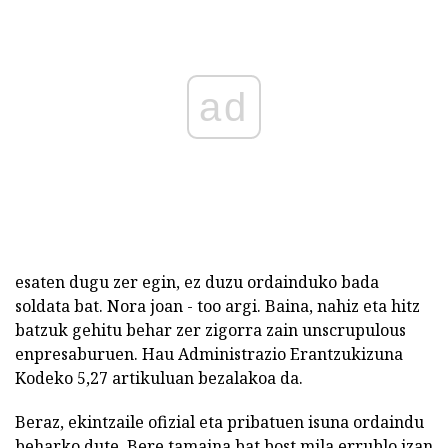
ad
esaten dugu zer egin, ez duzu ordainduko bada
soldata bat. Nora joan - too argi. Baina, nahiz eta hitz
batzuk gehitu behar zer zigorra zain unscrupulous
enpresaburuen. Hau Administrazio Erantzukizuna
Kodeko 5,27 artikuluan bezalakoa da.
Beraz, ekintzaile ofizial eta pribatuen isuna ordaindu
beharko dute. Bere tamaina bat bost mila errublo izan