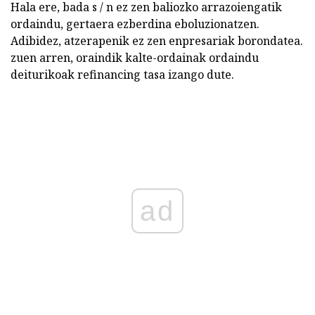
Hala ere, bada s / n ez zen baliozko arrazoiengatik
ordaindu, gertaera ezberdina eboluzionatzen.
Adibidez, atzerapenik ez zen enpresariak borondatea.
zuen arren, oraindik kalte-ordainak ordaindu
deiturikoak refinancing tasa izango dute.
ad