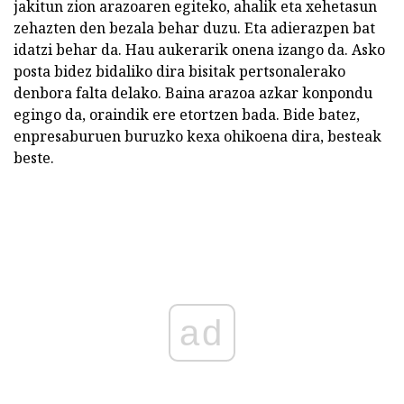
jakitun zion arazoaren egiteko, ahalik eta xehetasun
zehazten den bezala behar duzu. Eta adierazpen bat
idatzi behar da. Hau aukerarik onena izango da. Asko
posta bidez bidaliko dira bisitak pertsonalerako
denbora falta delako. Baina arazoa azkar konpondu
egingo da, oraindik ere etortzen bada. Bide batez,
enpresaburuen buruzko kexa ohikoena dira, besteak
beste.
ad