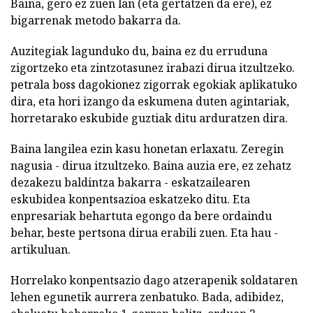
Baina, gero ez zuen lan (eta gertatzen da ere), ez
bigarrenak metodo bakarra da.
Auzitegiak lagunduko du, baina ez du erruduna
zigortzeko eta zintzotasunez irabazi dirua itzultzeko.
petrala boss dagokionez zigorrak egokiak aplikatuko
dira, eta hori izango da eskumena duten agintariak,
horretarako eskubide guztiak ditu arduratzen dira.
Baina langilea ezin kasu honetan erlaxatu. Zeregin
nagusia - dirua itzultzeko. Baina auzia ere, ez zehatz
dezakezu baldintza bakarra - eskatzailearen
eskubidea konpentsazioa eskatzeko ditu. Eta
enpresariak behartuta egongo da bere ordaindu
behar, beste pertsona dirua erabili zuen. Eta hau -
artikuluan.
Horrelako konpentsazio dago atzerapenik soldataren
lehen egunetik aurrera zenbatuko. Bada, adibidez,