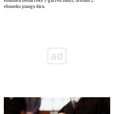
ebaluatu beharreko 1-garren balitz, orduan 2.
ehuneko joango dira.
ad