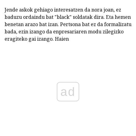
Jende askok gehiago interesatzen da nora joan, ez
baduzu ordaindu bat "black" soldatak dira. Eta hemen
benetan arazo bat izan. Pertsona bat ez da formalizatu
bada, ezin izango da enpresariaren modu zilegizko
eragiteko gai izango. Haien
ad