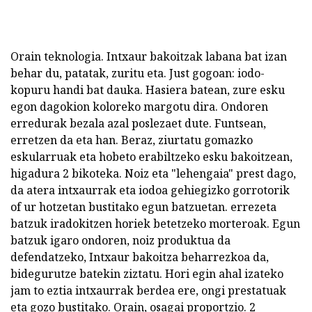
Orain teknologia. Intxaur bakoitzak labana bat izan
behar du, patatak, zuritu eta. Just gogoan: iodo-
kopuru handi bat dauka. Hasiera batean, zure esku
egon dagokion koloreko margotu dira. Ondoren
erredurak bezala azal poslezaet dute. Funtsean,
erretzen da eta han. Beraz, ziurtatu gomazko
eskularruak eta hobeto erabiltzeko esku bakoitzean,
higadura 2 bikoteka. Noiz eta "lehengaia" prest dago,
da atera intxaurrak eta iodoa gehiegizko gorrotorik
of ur hotzetan bustitako egun batzuetan. errezeta
batzuk iradokitzen horiek betetzeko morteroak. Egun
batzuk igaro ondoren, noiz produktua da
defendatzeko, Intxaur bakoitza beharrezkoa da,
bidegurutze batekin ziztatu. Hori egin ahal izateko
jam to eztia intxaurrak berdea ere, ongi prestatuak
eta gozo bustitako. Orain, osagai proportzio. 2