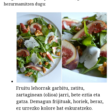
hezurmamitzen dugu:
Fruitu lehorrak garbitu, zatitu,
zartaginean (olioa) jarri, bete eztia eta
gatza. Demagun frijituak, horiek, beraz,
ez urrezko kolore bat eskuratzeko.