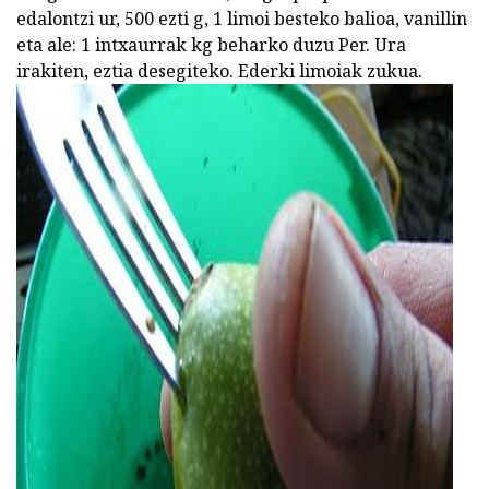
edalontzi ur, 500 ezti g, 1 limoi besteko balioa, vanillin
eta ale: 1 intxaurrak kg beharko duzu Per. Ura
irakiten, eztia desegiteko. Ederki limoiak zukua.