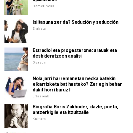
Homeliness
Isiltasuna zer da? Sedución y seducción
Eraketa
Estradiol eta progesterone: arauak eta
desbideratzeen analisi
Osasun
Nola jarri harremanetan neska batekin
elkarrizketa bat hasteko? Zer egin behar
dakit horri buruz I
Erlazioak
Biografia Boris Zakhoder, idazle, poeta,
antzerkigile eta itzultzaile
Kultura