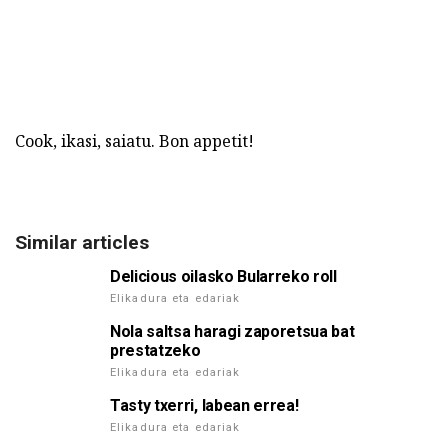
Cook, ikasi, saiatu. Bon appetit!
Similar articles
Delicious oilasko Bularreko roll
Elikadura eta edariak
Nola saltsa haragi zaporetsua bat
prestatzeko
Elikadura eta edariak
Tasty txerri, labean errea!
Elikadura eta edariak