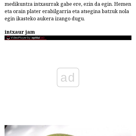
medikuntza intxaurrak gabe ere, ezin da egin. Hemen
eta orain plater erabilgarria eta atsegina batzuk nola
egin ikasteko aukera izango dugu.
intxaur jam
ad