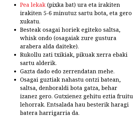
Pea lekak
(pixka bat) ura eta irakiten
irakiten 5-6 minutuz sartu bota, eta gero
xukatu.
Besteak osagai horiek egiteko saltsa,
whisk ondo (osagaiak zure gustura
arabera alda daiteke).
Rukollu zati txikiak, pikuak xerra ebaki
sartu alderik.
Gazta dado edo zerrendatan mehe.
Osagai guztiak nahastu ontzi batean,
saltsa, denboraldi bota gatza, behar
izanez gero. Gutxienez gehitu eztia fruitu
lehorrak. Entsalada hau besterik haragi
batera harrigarria da.