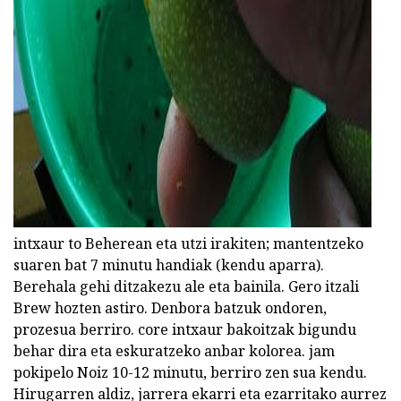
ad
intxaur to Beherean eta utzi irakiten; mantentzeko
suaren bat 7 minutu handiak (kendu aparra).
Berehala gehi ditzakezu ale eta bainila. Gero itzali
Brew hozten astiro. Denbora batzuk ondoren,
prozesua berriro. core intxaur bakoitzak bigundu
behar dira eta eskuratzeko anbar kolorea. jam
pokipelo Noiz 10-12 minutu, berriro zen sua kendu.
Hirugarren aldiz, jarrera ekarri eta ezarritako aurrez