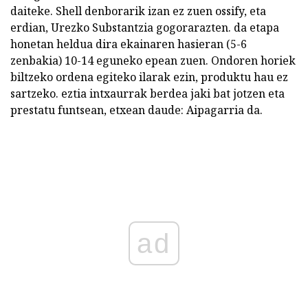
daiteke. Shell denborarik izan ez zuen ossify, eta
erdian, Urezko Substantzia gogorarazten. da etapa
honetan heldua dira ekainaren hasieran (5-6
zenbakia) 10-14 eguneko epean zuen. Ondoren horiek
biltzeko ordena egiteko ilarak ezin, produktu hau ez
sartzeko. eztia intxaurrak berdea jaki bat jotzen eta
prestatu funtsean, etxean daude: Aipagarria da.
ad