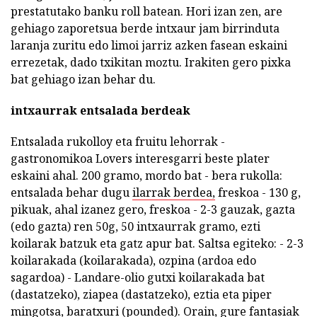
prestatutako banku roll batean. Hori izan zen, are
gehiago zaporetsua berde intxaur jam birrinduta
laranja zuritu edo limoi jarriz azken fasean eskaini
errezetak, dado txikitan moztu. Irakiten gero pixka
bat gehiago izan behar du.
intxaurrak entsalada berdeak
Entsalada rukolloy eta fruitu lehorrak -
gastronomikoa Lovers interesgarri beste plater
eskaini ahal. 200 gramo, mordo bat - bera rukolla:
entsalada behar dugu
ilarrak berdea,
freskoa - 130 g,
pikuak, ahal izanez gero, freskoa - 2-3 gauzak, gazta
(edo gazta) ren 50g, 50 intxaurrak gramo, ezti
koilarak batzuk eta gatz apur bat. Saltsa egiteko: - 2-3
koilarakada (koilarakada), ozpina (ardoa edo
sagardoa) - Landare-olio gutxi koilarakada bat
(dastatzeko), ziapea (dastatzeko), eztia eta piper
mingotsa, baratxuri (pounded). Orain, gure fantasiak