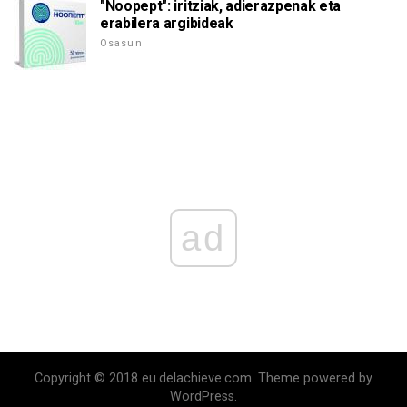
"Noopept": iritziak, adierazpenak eta
erabilera argibideak
Osasun
ad
Copyright © 2018 eu.delachieve.com. Theme powered by
WordPress.