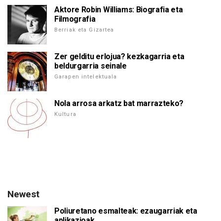
Aktore Robin Williams: Biografia eta
Filmografia
Berriak eta Gizartea
Zer gelditu erlojua? kezkagarria eta
beldurgarria seinale
Garapen intelektuala
Nola arrosa arkatz bat marrazteko?
Kultura
Newest
Poliuretano esmalteak: ezaugarriak eta
aplikazioak