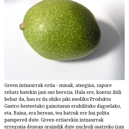
Green intxaurrak eztia - minak, atsegina, zapore
zehatz batekin jam oso berezia. Hala ere, kontuz ibili
behar da, hau ez da ohiko jaki mediku Produktu
Gastro-hesteetako gaixotasun erabilitako dagoelako,
eta. Baina, era berean, tea batzuk ere bai polita
pampered dute. Green eztiarekin intxaurrak
erregosia denean oraindik dute nucleoli osatzeko izan