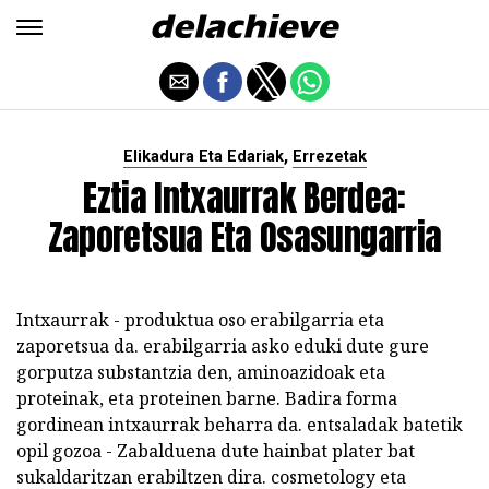
,
Elikadura Eta Edariak
Errezetak
Eztia Intxaurrak Berdea:
Zaporetsua Eta Osasungarria
Intxaurrak - produktua oso erabilgarria eta
zaporetsua da. erabilgarria asko eduki dute gure
gorputza substantzia den, aminoazidoak eta
proteinak, eta proteinen barne. Badira forma
gordinean intxaurrak beharra da. entsaladak batetik
opil gozoa - Zabalduena dute hainbat plater bat
sukaldaritzan erabiltzen dira. cosmetology eta