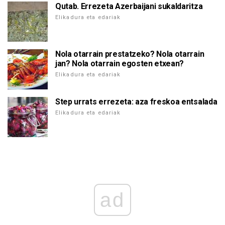
Qutab. Errezeta Azerbaijani sukaldaritza
Elikadura eta edariak
Nola otarrain prestatzeko? Nola otarrain
jan? Nola otarrain egosten etxean?
Elikadura eta edariak
Step urrats errezeta: aza freskoa entsalada
Elikadura eta edariak
ad