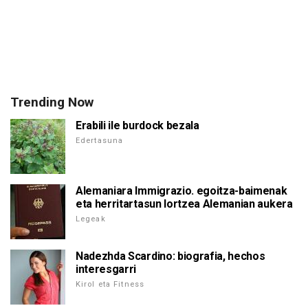
Trending Now
Erabili ile burdock bezala
Edertasuna
Alemaniara Immigrazio. egoitza-baimenak
eta herritartasun lortzea Alemanian aukera
Legeak
Nadezhda Scardino: biografia, hechos
interesgarri
Kirol eta Fitness